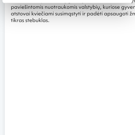
nuo civilizacijos atkirstų genčių atstovai buvo išžudy
paviešintomis nuotraukomis valstybių, kuriose gyven
atstovai kviečiami susimąstyti ir padėti apsaugoti
tikras stebuklas.