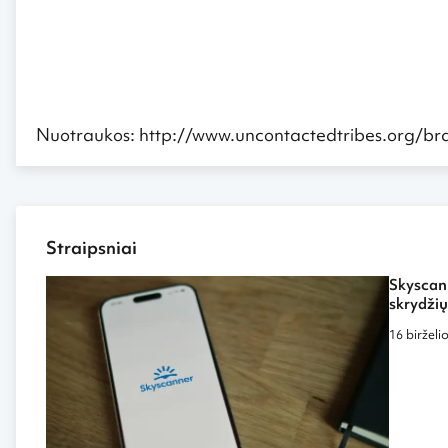
Nuotraukos: http://www.uncontactedtribes.org/bra
Straipsniai
Skyscann
skrydžių
16 birželi