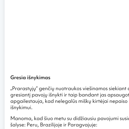
Gresia išnykimas
„Prarastųjų“ genčių nuotraukos viešinamos siekiant 
gresiantį pavojų išnykti ir taip bandant jas apsaugot
apgailestauja, kad nelegalūs miškų kirtėjai nepaiso š
išnykimui.
Manoma, kad šiuo metu su didžiausiu pavojumi susid
šalyse: Peru, Brazilijoje ir Paragvajuje: