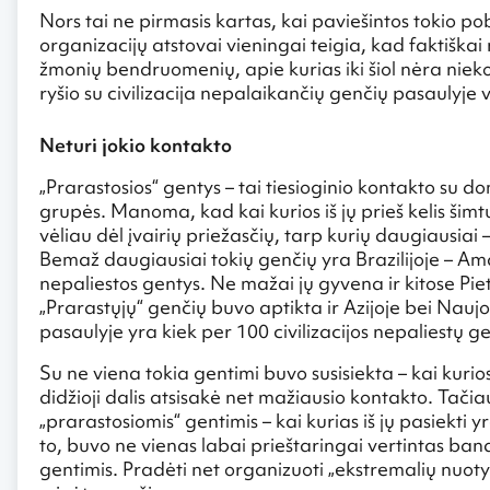
Nors tai ne pirmasis kartas, kai paviešintos tokio po
organizacijų atstovai vieningai teigia, kad faktiškai
žmonių bendruomenių, apie kurias iki šiol nėra nie
ryšio su civilizacija nepalaikančių genčių pasaulyje 
Neturi jokio kontakto
„Prarastosios“ gentys – tai tiesioginio kontakto s
grupės. Manoma, kad kai kurios iš jų prieš kelis šimtu
vėliau dėl įvairių priežasčių, tarp kurių daugiausiai 
Bemaž daugiausiai tokių genčių yra Brazilijoje – Ama
nepaliestos gentys. Ne mažai jų gyvena ir kitose Pie
„Prarastųjų“ genčių buvo aptikta ir Azijoje bei Naujo
pasaulyje yra kiek per 100 civilizacijos nepaliestų g
Su ne viena tokia gentimi buvo susisiekta – kai kurios
didžioji dalis atsisakė net mažiausio kontakto. Tačia
„prarastosiomis“ gentimis – kai kurias iš jų pasiekti
to, buvo ne vienas labai prieštaringai vertintas band
gentimis. Pradėti net organizuoti „ekstremalių nuotyki