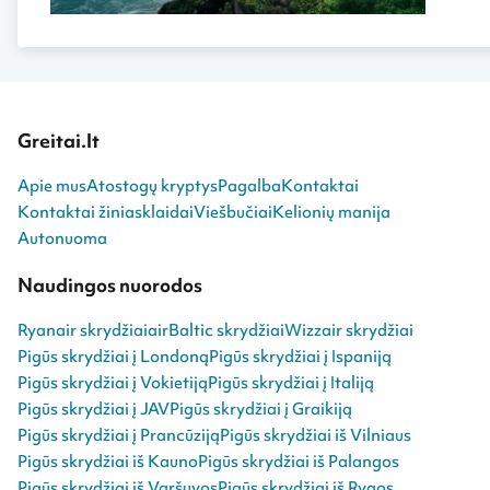
Greitai.lt
Apie mus
Atostogų kryptys
Pagalba
Kontaktai
Kontaktai žiniasklaidai
Viešbučiai
Kelionių manija
Autonuoma
Naudingos nuorodos
Ryanair skrydžiai
airBaltic skrydžiai
Wizzair skrydžiai
Pigūs skrydžiai į Londoną
Pigūs skrydžiai į Ispaniją
Pigūs skrydžiai į Vokietiją
Pigūs skrydžiai į Italiją
Pigūs skrydžiai į JAV
Pigūs skrydžiai į Graikiją
Pigūs skrydžiai į Prancūziją
Pigūs skrydžiai iš Vilniaus
Pigūs skrydžiai iš Kauno
Pigūs skrydžiai iš Palangos
Pigūs skrydžiai iš Varšuvos
Pigūs skrydžiai iš Rygos