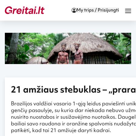
My trips / Prisijungti
21 amžiaus stebuklas – „prara
Brazilijos valdžiai vasario 1-ąją leidus paviešinti un
genčių pasaulyje, su kuria dar niekada nebuvo užm
nusirito nuostabos ir susižavėjimo nuotaikos. Daugeli
bailiai savo raudona ir oranžine spalvomis nudažytais
patikėti, kad tai 21 amžiuje daryti kadrai.