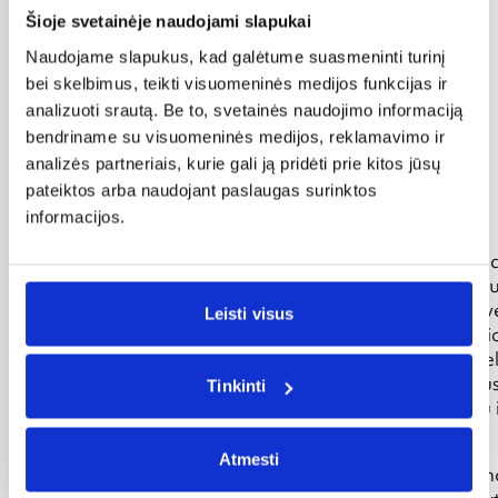
Šioje svetainėje naudojami slapukai
Naudojame slapukus, kad galėtume suasmeninti turinį
bei skelbimus, teikti visuomeninės medijos funkcijas ir
analizuoti srautą. Be to, svetainės naudojimo informaciją
bendriname su visuomeninės medijos, reklamavimo ir
analizės partneriais, kurie gali ją pridėti prie kitos jūsų
pateiktos arba naudojant paslaugas surinktos
informacijos.
Šioms, kaip ir kitoms „prarastosioms“ gentims, gresia
genčių atstovai neturi imuniteto civilizuotame pas
gripui, vėjaraupiams, tymams, taip pat įvairioms k
Leisti visus
atsargus pirmasis kontaktas su izoliuotai gyvenančio
keliems mėnesiams nuo šio kontakto užmezgimo, kele
kontaktas su „prarastąja“ gentimi gali išnaikinti visus
Tinkinti
Antai 1996 metais pusė Murunahua genties indėnų išm
medkirčiai.
Atmesti
Antrasis pavojaus židinys – smurtas. „Survival Intern