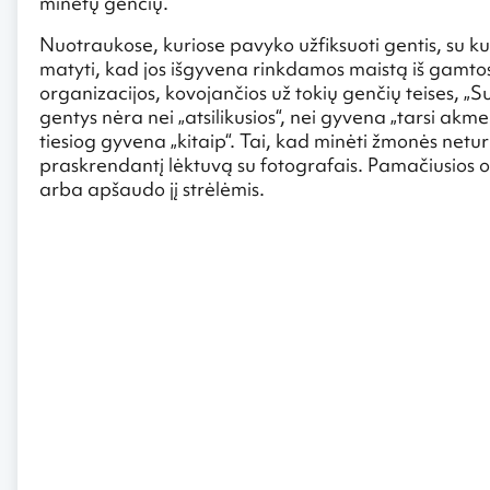
minėtų genčių.
Nuotraukose, kuriose pavyko užfiksuoti gentis, su 
matyti, kad jos išgyvena rinkdamos maistą iš gamto
organizacijos, kovojančios už tokių genčių teises, „S
gentys nėra nei „atsilikusios“, nei gyvena „tarsi akm
tiesiog gyvena „kitaip“. Tai, kad minėti žmonės neturi j
praskrendantį lėktuvą su fotografais. Pamačiusios o
arba apšaudo jį strėlėmis.