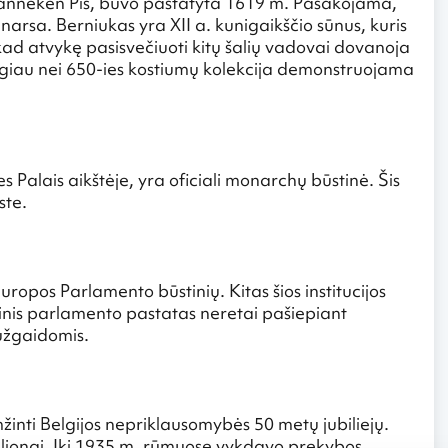
Manneken Pis, buvo pastatyta 1619 m. Pasakojama,
narsa. Berniukas yra XII a. kunigaikščio sūnus, kuris
 kad atvykę pasisvečiuoti kitų šalių vadovai dovanoja
ugiau nei 650-ies kostiumų kolekcija demonstruojama
s Palais aikštėje, yra oficiali monarchų būstinė. Šis
ste.
ropos Parlamento būstinių. Kitas šios institucijos
linis parlamento pastatas neretai pašiepiant
užgaidomis.
žinti Belgijos nepriklausomybės 50 metų jubiliejų.
ljonai. Iki 1935 m. rūmuose vykdavo prekybos