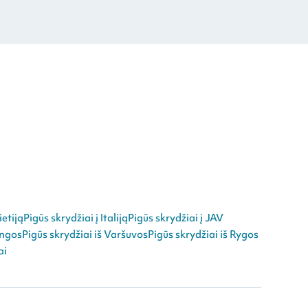
ietiją
Pigūs skrydžiai į Italiją
Pigūs skrydžiai į JAV
angos
Pigūs skrydžiai iš Varšuvos
Pigūs skrydžiai iš Rygos
ai