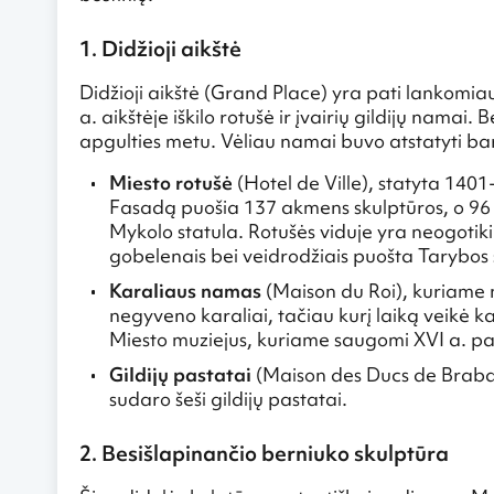
1. Didžioji aikštė
Didžioji aikštė (Grand Place) yra pati lankomia
a. aikštėje iškilo rotušė ir įvairių gildijų nama
apgulties metu. Vėliau namai buvo atstatyti baro
Miesto rotušė
(Hotel de Ville), statyta 1401-
Fasadą puošia 137 akmens skulptūros, o 96 m
Mykolo statula. Rotušės viduje yra neogotiki
gobelenais bei veidrodžiais puošta Tarybos
Karaliaus namas
(Maison du Roi), kuriame
negyveno karaliai, tačiau kurį laiką veikė 
Miesto muziejus, kuriame saugomi XVI a. pav
Gildijų pastatai
(Maison des Ducs de Brabant)
sudaro šeši gildijų pastatai.
2. Besišlapinančio berniuko skulptūra