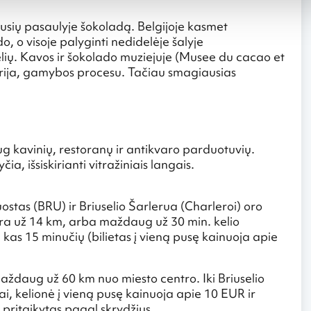
usių pasaulyje šokoladą. Belgijoje kasmet
 o visoje palyginti nedidelėje šalyje
ių. Kavos ir šokolado muziejuje (Musee du cacao et
torija, gamybos procesu. Tačiau smagiausias
aug kavinių, restoranų ir antikvaro parduotuvių.
 išsiskirianti vitražiniais langais.
 uostas (BRU) ir Briuselio Šarlerua (Charleroi) oro
 yra už 14 km, arba maždaug už 30 min. kelio
 kas 15 minučių (bilietas į vieną pusę kainuoja apie
maždaug už 60 km nuo miesto centro. Iki Briuselio
i, kelionė į vieną pusę kainuoja apie 10 EUR ir
pritaikytas pagal skrydžius.