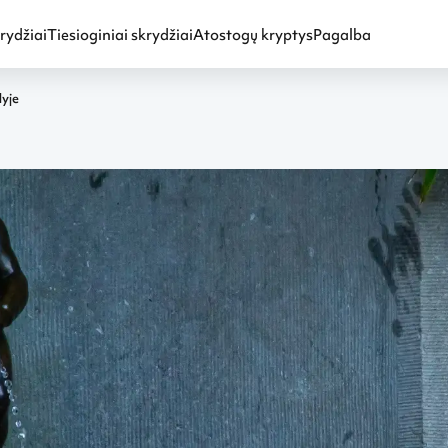
rydžiai
Tiesioginiai skrydžiai
Atostogų kryptys
Pagalba
lyje