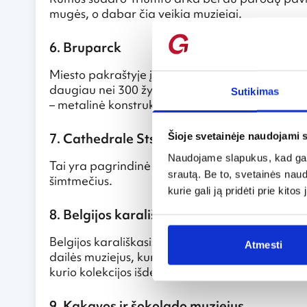
mugės, o dabar čia veikia muziejai.
6. Bruparck
Miesto pakraštyje įkurtame Brupark parke gali
daugiau nei 300 žymių Europos pastatų, sumaž
Sutikimas
– metalinė konstrukcija, vaizduojanti 165 mlrd.
7. Cathedrale Sts-Michel et Gudule
Šioje svetainėje naudojami 
Naudojame slapukus, kad galė
Tai yra pagrindinė Belgijos šventovė. Gotikinė ka
srautą. Be to, svetainės nau
šimtmečius.
kurie gali ją pridėti prie kit
8. Belgijos karališkasis dailės muziejus
Belgijos karališkasis dailės muziejų (Musees Ro
Atmesti
dailės muziejus, kuriame eksponuojami flamandų
kurio kolekcijos išdėstytos per 8 aukštus.
9. Kakavos ir šokolado muziejus