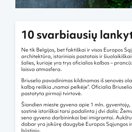
10 svarbiausių lankyt
Ne tik Belgijos, bet faktiškai ir visos Europos Są
architektūra, istoriniais pastatais ir šiuolaikišk
šalies, kurioje yra trys oficialios kalbos – pran
laisva atmosfera.
Briuselio pavadinimas kildinamas iš senovės olan
kalbą reiškia „namai pelkėje“. Oficialia Briuse
pastatyta pirmoji tvirtovė.
Šiandien mieste gyvena apie 1 mln. gyventojų, 
sostinė istoriškai tarsi padalinta į dvi dalis: Ž
seno gyveno darbininkai bei imigrantai. Aukštu
dabar yra įsikūrę daugybė Europos Sąjungos inst
būstinių.