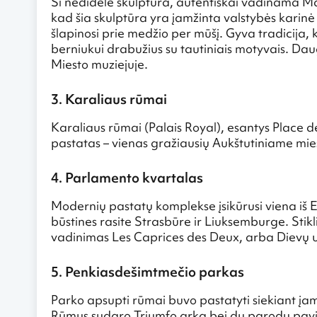
Ši nedidelė skulptūra, autentiškai vadinama 
kad šia skulptūra yra įamžinta valstybės karinė 
šlapinosi prie medžio per mūšį. Gyva tradicija,
berniukui drabužius su tautiniais motyvais. Da
Miesto muziejuje.
3. Karaliaus rūmai
Karaliaus rūmai (Palais Royal), esantys Place de
pastatas – vienas gražiausių Aukštutiniame mie
4. Parlamento kvartalas
Modernių pastatų komplekse įsikūrusi viena iš Eu
būstines rasite Strasbūre ir Liuksemburge. Stik
vadinimas Les Caprices des Deux, arba Dievų 
5. Penkiasdešimtmečio parkas
Parko apsupti rūmai buvo pastatyti siekiant įam
Rūmus sudaro Triumfo arka bei du parodų pavi