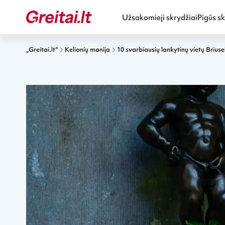
Užsakomieji skrydžiai
Pigūs sk
„Greitai.lt“
Kelionių manija
10 svarbiausių lankytinų vietų Briuse