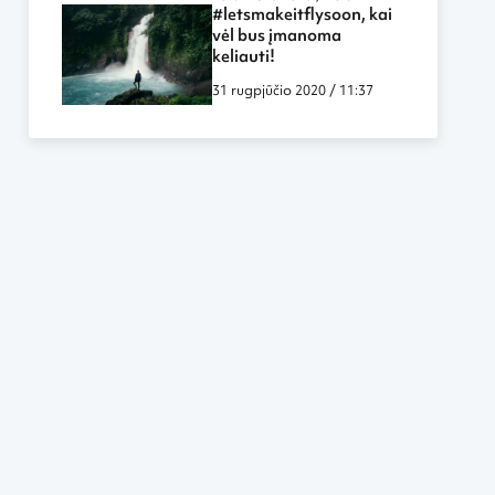
labiau panašūs į darbą
#letsmakeitflysoon, kai
biure ar namuose
vėl bus įmanoma
keliauti!
31 rugpjūčio 2020 / 11:37