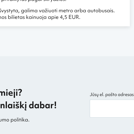
 išvystyta, galima važiuoti metro arba autobusais.
os bilietas kainuoja apie 4,5 EUR.
mieji?
Jūsų el. pašto adresas
laiškį dabar!
umo politika.