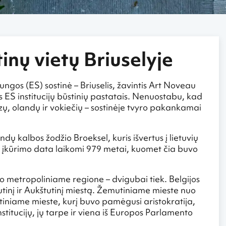
inų vietų Briuselyje
jungos (ES) sostinė – Briuselis, žavintis Art Noveau
ais ES institucijų būstinių pastatais. Nenuostabu, kad
cūzų, olandų ir vokiečių – sostinėje tvyro pakankamai
dų kalbos žodžio Broeksel, kuris išvertus į lietuvių
lio įkūrimo data laikomi 979 metai, kuomet čia buvo
o metropoliniame regione – dvigubai tiek. Belgijos
emutinį ir Aukštutinį miestą. Žemutiniame mieste nuo
tiniame mieste, kurį buvo pamėgusi aristokratija,
itucijų, jų tarpe ir viena iš Europos Parlamento