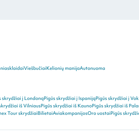
niasklaidai
Viešbučiai
Kelionių manija
Autonuoma
s skrydžiai į Londoną
Pigūs skrydžiai į Ispaniją
Pigūs skrydžiai į Vok
skrydžiai iš Vilniaus
Pigūs skrydžiai iš Kauno
Pigūs skrydžiai iš Pal
ex Tour skrydžiai
Bilietai
Aviakompanijos
Oro uostai
Pigūs skrydži