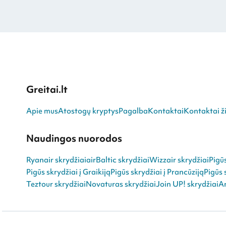
Greitai.lt
Apie mus
Atostogų kryptys
Pagalba
Kontaktai
Kontaktai ži
Naudingos nuorodos
Ryanair skrydžiai
airBaltic skrydžiai
Wizzair skrydžiai
Pigū
Pigūs skrydžiai į Graikiją
Pigūs skrydžiai į Prancūziją
Pigūs 
Teztour skrydžiai
Novaturas skrydžiai
Join UP! skrydžiai
An