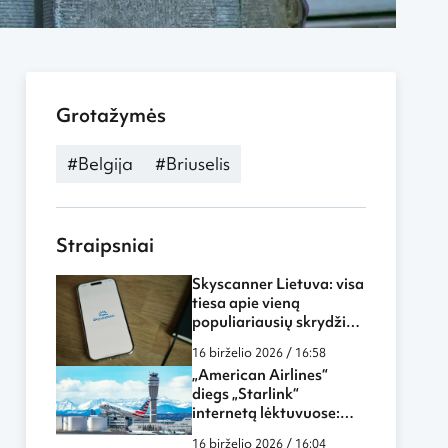
Grotažymės
#Belgija
#Briuselis
Straipsniai
Skyscanner Lietuva: visa
tiesa apie vieną
populiariausių skrydžių
paieškos sistemų
16 birželio 2026 / 16:58
„American Airlines“
diegs „Starlink“
internetą lėktuvuose:
skrydžiai tampa dar
16 birželio 2026 / 16:04