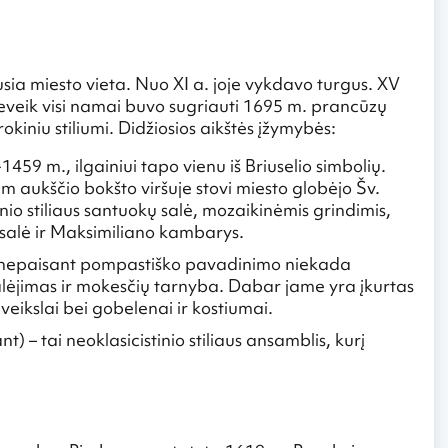
usia miesto vieta. Nuo XI a. joje vykdavo turgus. XV
i. Beveik visi namai buvo sugriauti 1695 m. prancūzų
kiniu stiliumi. Didžiosios aikštės įžymybės:
1459 m., ilgainiui tapo vienu iš Briuselio simbolių.
 aukščio bokšto viršuje stovi miesto globėjo Šv.
nio stiliaus santuokų salė, mozaikinėmis grindimis,
 salė ir Maksimiliano kambarys.
 nepaisant pompastiško pavadinimo niekada
kalėjimas ir mokesčių tarnyba. Dabar jame yra įkurtas
eikslai bei gobelenai ir kostiumai.
 – tai neoklasicistinio stiliaus ansamblis, kurį