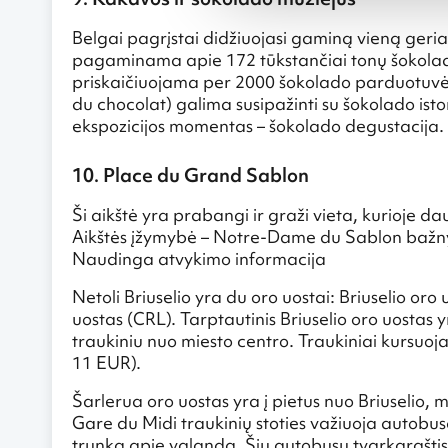
Belgai pagrįstai didžiuojasi gaminą vieną geria
pagaminama apie 172 tūkstančiai tonų šokolado,
priskaičiuojama per 2000 šokolado parduotuvėl
du chocolat) galima susipažinti su šokolado is
ekspozicijos momentas – šokolado degustacija.
10. Place du Grand Sablon
Ši aikštė yra prabangi ir graži vieta, kurioje d
Aikštės įžymybė – Notre-Dame du Sablon bažnyčia,
Naudinga atvykimo informacija
Netoli Briuselio yra du oro uostai: Briuselio oro
uostas (CRL). Tarptautinis Briuselio oro uostas
traukiniu nuo miesto centro. Traukiniai kursuoja
11 EUR).
Šarlerua oro uostas yra į pietus nuo Briuselio, 
Gare du Midi traukinių stoties važiuoja autobusa
trunka apie valandą. Šių autobusų tvarkaraštis 