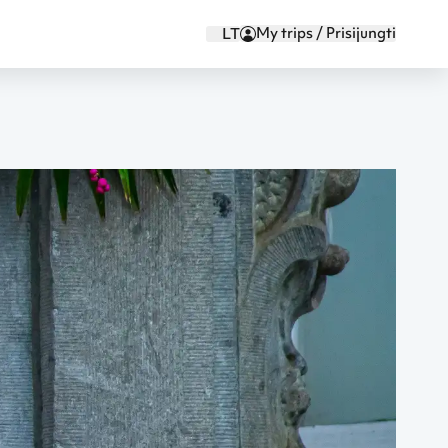
My trips / Prisijungti
LT