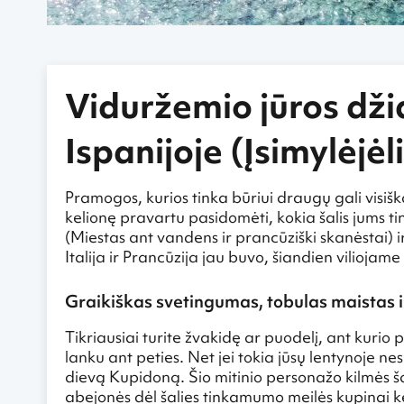
Viduržemio jūros dži
Ispanijoje (Įsimylėjėl
Pramogos, kurios tinka būriui draugų gali visiškai
kelionę pravartu pasidomėti, kokia šalis jums 
(Miestas ant vandens ir prancūziški skanėstai) 
Italija ir Prancūzija jau buvo, šiandien viliojame į
Graikiškas svetingumas, tobulas maistas 
Tikriausiai turite žvakidę ar puodelį, ant kurio 
lanku ant peties. Net jei tokia jūsų lentynoje ne
dievą Kupidoną. Šio mitinio personažo kilmės ša
abejonės dėl šalies tinkamumo meilės kupinai kel