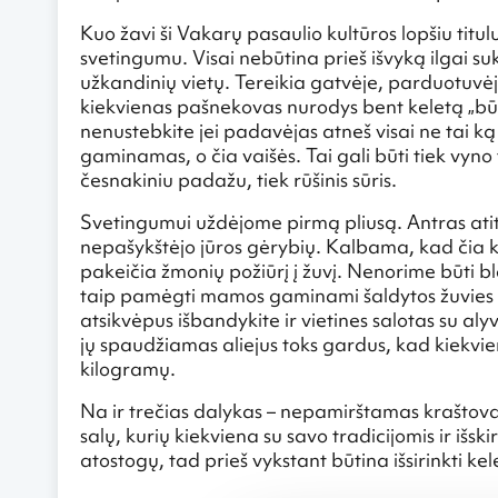
Kuo žavi ši Vakarų pasaulio kultūros lopšiu tit
svetingumu. Visai nebūtina prieš išvyką ilgai su
užkandinių vietų. Tereikia gatvėje, parduotuvėje
kiekvienas pašnekovas nurodys bent keletą „būti
nenustebkite jei padavėjas atneš visai ne tai ką
gaminamas, o čia vaišės. Tai gali būti tiek vyno
česnakiniu padažu, tiek rūšinis sūris.
Svetingumui uždėjome pirmą pliusą. Antras atit
nepašykštėjo jūros gėrybių. Kalbama, kad čia kon
pakeičia žmonių požiūrį į žuvį. Nenorime būti b
taip pamėgti mamos gaminami šaldytos žuvies tro
atsikvėpus išbandykite ir vietines salotas su aly
jų spaudžiamas aliejus toks gardus, kad kiekvie
kilogramų.
Na ir trečias dalykas – nepamirštamas kraštovai
salų, kurių kiekviena su savo tradicijomis ir išsk
atostogų, tad prieš vykstant būtina išsirinkti ke