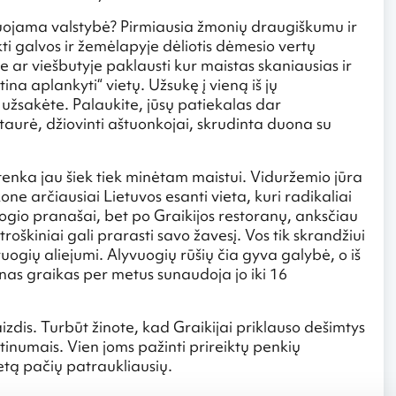
uluojama valstybė? Pirmiausia žmonių draugiškumu ir
kti galvos ir žemėlapyje dėliotis dėmesio vertų
 ar viešbutyje paklausti kur maistas skaniausias ir
na aplankyti“ vietų. Užsukę į vieną iš jų
 užsakėte. Palaukite, jūsų patiekalas dar
 taurė, džiovinti aštuonkojai, skrudinta duona su
enka jau šiek tiek minėtam maistui. Viduržemio jūra
e arčiausiai Lietuvos esanti vieta, kuri radikaliai
logio pranašai, bet po Graikijos restoranų, anksčiau
škiniai gali prarasti savo žavesį. Vos tik skrandžiui
vuogių aliejumi. Alyvuogių rūšių čia gyva galybė, o iš
nas graikas per metus sunaudoja jo iki 16
zdis. Turbūt žinote, kad Graikijai priklauso dešimtys
irtinumais. Vien joms pažinti prireiktų penkių
letą pačių patraukliausių.