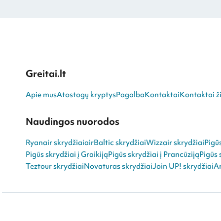
Greitai.lt
Apie mus
Atostogų kryptys
Pagalba
Kontaktai
Kontaktai ži
Naudingos nuorodos
Ryanair skrydžiai
airBaltic skrydžiai
Wizzair skrydžiai
Pigū
Pigūs skrydžiai į Graikiją
Pigūs skrydžiai į Prancūziją
Pigūs 
Teztour skrydžiai
Novaturas skrydžiai
Join UP! skrydžiai
An