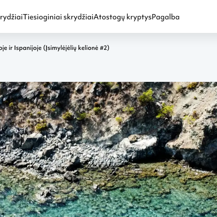
rydžiai
Tiesioginiai skrydžiai
Atostogų kryptys
Pagalba
 ir Ispanijoje (Įsimylėjėlių kelionė #2)