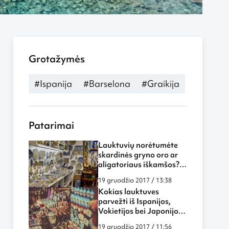
Grotažymės
#Ispanija
#Barselona
#Graikija
Patarimai
Lauktuvių norėtumėte
skardinės gryno oro ar
aligatoriaus iškamšos?
(Lauktuvės #1)
19 gruodžio 2017 / 13:38
Kokias lauktuves
parvežti iš Ispanijos,
Vokietijos bei Japonijos?
(Lauktuvės #2)
19 gruodžio 2017 / 11:56