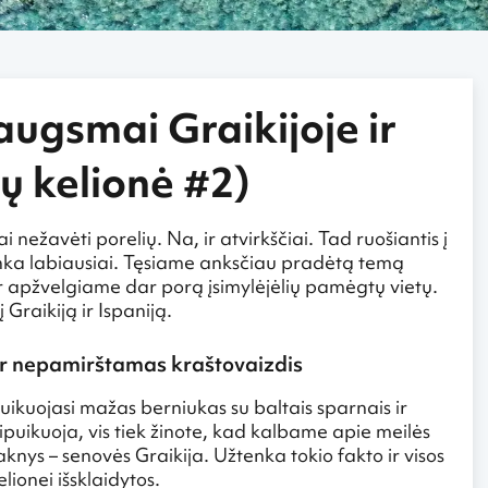
augsmai Graikijoje ir
ių kelionė #2)
 nežavėti porelių. Na, ir atvirkščiai. Tad ruošiantis į
tinka labiausiai. Tęsiame anksčiau pradėtą temą
ir apžvelgiame dar porą įsimylėjėlių pamėgtų vietų.
 Graikiją ir Ispaniją.
ir nepamirštamas kraštovaizdis
puikuojasi mažas berniukas su baltais sparnais ir
sipuikuoja, vis tiek žinote, kad kalbame apie meilės
knys – senovės Graikija. Užtenka tokio fakto ir visos
ionei išsklaidytos.