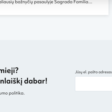
inaliausių bažnyčių pasaulyje Sagrada Familia…
mieji?
Jūsų el. pašto adresas
laiškį dabar!
umo politika.