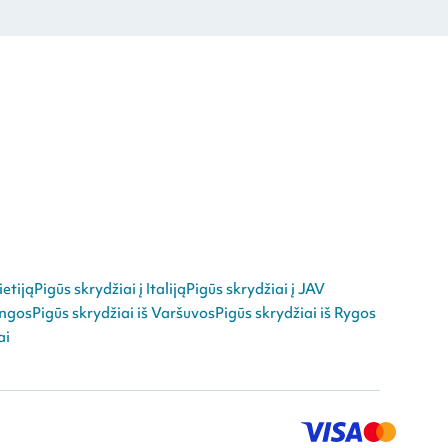
ietiją
Pigūs skrydžiai į Italiją
Pigūs skrydžiai į JAV
angos
Pigūs skrydžiai iš Varšuvos
Pigūs skrydžiai iš Rygos
ai