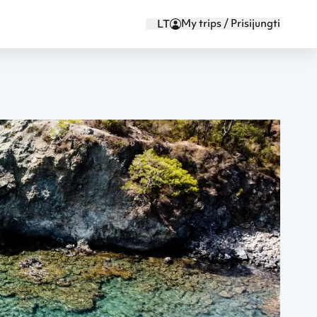
My trips / Prisijungti
LT