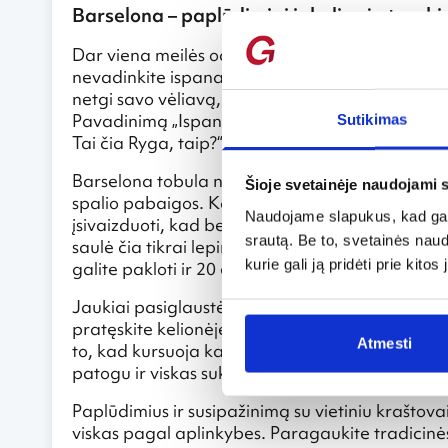
Barselona – paplūdimiai ir kelionės trauki
Dar viena meilės oazė – Ispanija, o dar tiksliau 
nevadinkite ispanais, jie – kataloniečiai. Katalon
netgi savo vėliavą, herbą, parlamentą. Ten gyv
Pavadinimą „Ispanija“ jie priims panašiai kaip 
Sutikimas
Tai čia Ryga, taip?“.
Barselona tobula nes vos tik gegužę vandens tem
Šioje svetainėje naudojami 
spalio pabaigos. Kai paplūdimiai Viduržemio jūr
Naudojame slapukus, kad galė
įsivaizduoti, kad be maudymosi kostiumėlio nė iš
srautą. Be to, svetainės nau
saulė čia tikrai lepina. Tiesa, tuo pasirūpinkite
kurie gali ją pridėti prie kit
galite pakloti ir 20 eurų.
Jaukiai pasiglaustėte ant rankšluosčio ir atsi
pratęskite kelionėje traukiniu po apylinkes. Ši
Atmesti
to, kad kursuoja kas 15-30 minučių ir šimtą kilo
patogu ir viskas sukonstruota taip, kad pasiklys
Paplūdimius ir susipažinimą su vietiniu kraštova
viskas pagal aplinkybes. Paragaukite tradicinės