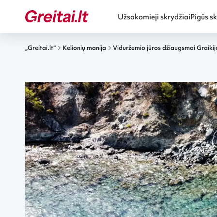
Užsakomieji skrydžiai
Pigūs sk
„Greitai.lt“
Kelionių manija
Viduržemio jūros džiaugsmai Graikijoje