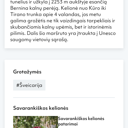
tunelius ir užkyla į 2253 m aukštyje esančią
Bernina kalnų perėją. Kelionė nuo Kūro iki
Tirano trunka apie 4 valandas, jos metu
galima grožėtis ne tik vaizdingais tarpekliais ir
skubančiomis kalnų upėmis, bet ir istorinėmis
pilimis. Dalis šio maršruto yra įtraukta į Unesco
saugomų vietovių sąrašą.
Grotažymės
#Šveicarija
Savarankiškos kelionės
Savarankiškos kelionės
patarimai