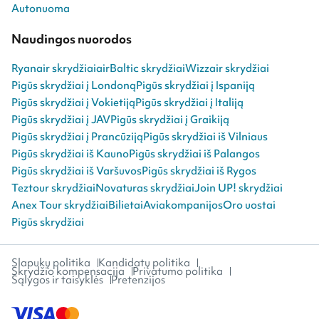
Autonuoma
Naudingos nuorodos
Ryanair skrydžiai
airBaltic skrydžiai
Wizzair skrydžiai
Pigūs skrydžiai į Londoną
Pigūs skrydžiai į Ispaniją
Pigūs skrydžiai į Vokietiją
Pigūs skrydžiai į Italiją
Pigūs skrydžiai į JAV
Pigūs skrydžiai į Graikiją
Pigūs skrydžiai į Prancūziją
Pigūs skrydžiai iš Vilniaus
Pigūs skrydžiai iš Kauno
Pigūs skrydžiai iš Palangos
Pigūs skrydžiai iš Varšuvos
Pigūs skrydžiai iš Rygos
Teztour skrydžiai
Novaturas skrydžiai
Join UP! skrydžiai
Anex Tour skrydžiai
Bilietai
Aviakompanijos
Oro uostai
Pigūs skrydžiai
Slapukų politika
Kandidatų politika
Skrydžio kompensacija
Privatumo politika
Sąlygos ir taisyklės
Pretenzijos