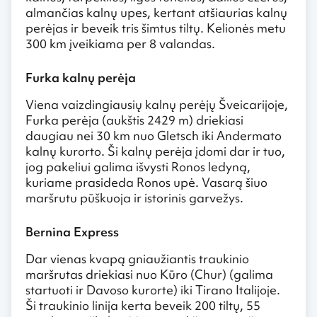
almančias kalnų upes, kertant atšiaurias kalnų
perėjas ir beveik tris šimtus tiltų. Kelionės metu
300 km įveikiama per 8 valandas.
Furka kalnų perėja
Viena vaizdingiausių kalnų perėjų Šveicarijoje,
Furka perėja (aukštis 2429 m) driekiasi
daugiau nei 30 km nuo Gletsch iki Andermato
kalnų kurorto. Ši kalnų perėja įdomi dar ir tuo,
jog pakeliui galima išvysti Ronos ledyną,
kuriame prasideda Ronos upė. Vasarą šiuo
maršrutu pūškuoja ir istorinis garvežys.
Bernina Express
Dar vienas kvapą gniaužiantis traukinio
maršrutas driekiasi nuo Kūro (Chur) (galima
startuoti ir Davoso kurorte) iki Tirano Italijoje.
Ši traukinio linija kerta beveik 200 tiltų, 55