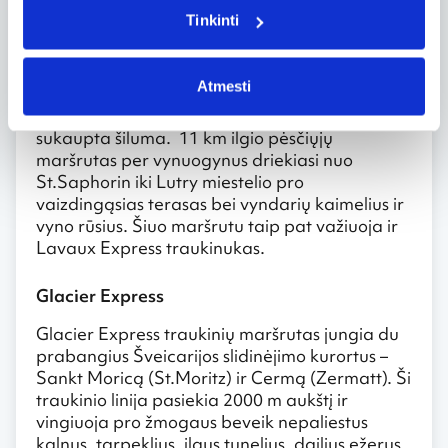
kraštovaizdį.
Tinkinti
Sakoma, kad Lavaux regiono vynuoges
subrandina trys saulės: t.y. tikrieji saulės
Atmesti
spinduliai, nuo ežero paviršiaus atsispindintys
spinduliai ir akmeninėse terasų sienelėse
sukaupta šiluma. 11 km ilgio pėsčiųjų
maršrutas per vynuogynus driekiasi nuo
St.Saphorin iki Lutry miestelio pro
vaizdingąsias terasas bei vyndarių kaimelius ir
vyno rūsius. Šiuo maršrutu taip pat važiuoja ir
Lavaux Express traukinukas.
Glacier Express
Glacier Express traukinių maršrutas jungia du
prabangius Šveicarijos slidinėjimo kurortus –
Sankt Moricą (St.Moritz) ir Cermą (Zermatt). Ši
traukinio linija pasiekia 2000 m aukštį ir
vingiuoja pro žmogaus beveik nepaliestus
kalnus, tarpeklius, ilgus tunelius, dailius ežerus,