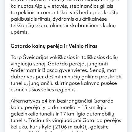
kalnuotos Alpių vietovės, stebinančios giliais
tarpekliais ir romantiškai virš bedugnės kraštų
pakibusiais tiltais, žydromis aukštikalnėse
telkšančių ežerų akimis ir skubančiomis kalnų
upėmis.
Gotardo kalnų perėja ir Velnio tiltas
Tarp Šveicarijos vokiškosios ir itališkosios dalių
vingiuoja senoji Gotardo perėja, jungianti
Andermatt ir Biasca gyvenvietes. Senoji, mat
dabar vos per dešimt minučių galima praskrieti
tuneliu, jungiančiu skirtingose kalnyno pusėse
esančius šios šalies regionus.
Alternatyvos 64 km besirangančiai Gotardo
kalnų perėjai yra du tuneliai – 15 km ilgio
geležinkelio tunelis ir 17 km ilgio automobilių
tunelis. Tačiau tik vingiuodami Gotardo perėjos
keliuku, kuris kyla į 2106 m aukštį, galėsite