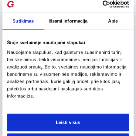
Simplono kalnų perėja
Ši kalnų perėja jungia Brig, esantį vokiškoje
Šveicarijos dalyje, ir šiaurės Italijoje įsikūrusią
Sutikimas
Išsami informacija
Apie
Dormodossola. Kelias driekiasi vaizdingu
Simplono slėniu ir kyla į 2005 m aukštį. Šiuo
maršrutu žmonės keliaudavo dar Akmens
Šioje svetainėje naudojami slapukai
amžiuje, o viduramžiais Simplono perėja buvo
Naudojame slapukus, kad galėtume suasmeninti turinį
populiari kontrabandininkų tarpe. Tik 17
amžiuje čia nusidriekė prekybinis kelias, kuriuo
bei skelbimus, teikti visuomeninės medijos funkcijas ir
mulais buvo gabenama druska iš Viduržemio
analizuoti srautą. Be to, svetainės naudojimo informaciją
jūros pakrantės likusiai Europai.
bendriname su visuomeninės medijos, reklamavimo ir
analizės partneriais, kurie gali ją pridėti prie kitos jūsų
Lavaux vynuogynai
pateiktos arba naudojant paslaugas surinktos
informacijos.
Perliukas žygių pėsčiomis mėgėjams Šveicarijos
prancūziškoje dalyje yra vaizdingieji Lavaux
vynuogynai, nokinantys vynuoges Ženevos
ežero pakrantėje. Švelnus ir saulėtas klimatas
Leisti visus
bei kruopštus šimtus metų čia triūsiančių rankų
darbas nulėmė išties unikalų ir kerintį