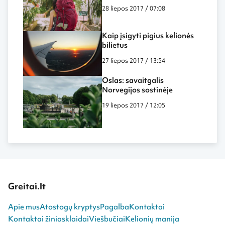
28 liepos 2017 / 07:08
Kaip įsigyti pigius kelionės
bilietus
27 liepos 2017 / 13:54
Oslas: savaitgalis
Norvegijos sostinėje
19 liepos 2017 / 12:05
Greitai.lt
Apie mus
Atostogų kryptys
Pagalba
Kontaktai
Kontaktai žiniasklaidai
Viešbučiai
Kelionių manija