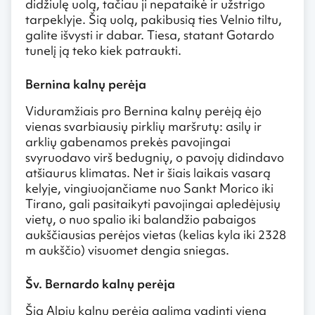
didžiulę uolą, tačiau ji nepataikė ir užstrigo
tarpeklyje. Šią uolą, pakibusią ties Velnio tiltu,
galite išvysti ir dabar. Tiesa, statant Gotardo
tunelį ją teko kiek patraukti.
Bernina kalnų perėja
Viduramžiais pro Bernina kalnų perėją ėjo
vienas svarbiausių pirklių maršrutų: asilų ir
arklių gabenamos prekės pavojingai
svyruodavo virš bedugnių, o pavojų didindavo
atšiaurus klimatas. Net ir šiais laikais vasarą
kelyje, vingiuojančiame nuo Sankt Morico iki
Tirano, gali pasitaikyti pavojingai apledėjusių
vietų, o nuo spalio iki balandžio pabaigos
aukščiausias perėjos vietas (kelias kyla iki 2328
m aukščio) visuomet dengia sniegas.
Šv. Bernardo kalnų perėja
Šią Alpių kalnų perėją galima vadinti viena