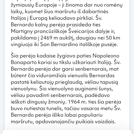
žymiausių Europoje – ji žinoma dar nuo romėnų
laikų, kuomet šiuo maršrutu iš dabartinės
Italijos į Europą keliaudavo pirkliai. Šv.
Bernardo kalnų perėja prasideda ties
Martigny prancūziškoje Šveicarijos dalyje ir,
pakildama į 2469 m aukštį, daugiau nei 50 km
vingiuoja iki San Bernardino itališkoje pusėje.
Šia perėja kadaise žygiavo paties Napoleono
Bonaparto kariai su tikslu užkariauti Italiją. Šv.
Bernardo perėja dar garsi senbernarais, mat
būtent čia viduramžiais vienuolis Bernardas
pastatė keliautojų prieglaudą, vėliau tapusią
vienuolynu. Šio vienuolyno auginami šunys,
vėliau pavadinti senbernarais, padėdavo
ieškoti dingusių žmonių. 1964 m. ties šia perėja
buvo nutiestas tunelis, tačiau vasaros metu Šv.
Bernardo perėja išliko labai populiariu
maršrutu, apdovanojančiu puikiais vaizdais.