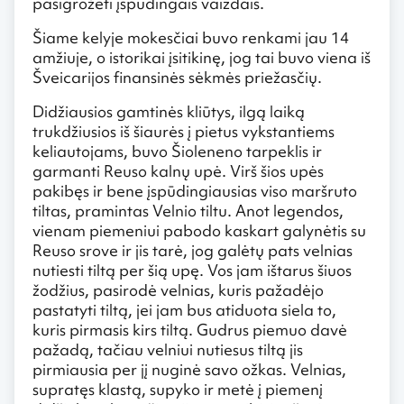
pasigrožėti įspūdingais vaizdais.
Šiame kelyje mokesčiai buvo renkami jau 14
amžiuje, o istorikai įsitikinę, jog tai buvo viena iš
Šveicarijos finansinės sėkmės priežasčių.
Didžiausios gamtinės kliūtys, ilgą laiką
trukdžiusios iš šiaurės į pietus vykstantiems
keliautojams, buvo Šioleneno tarpeklis ir
garmanti Reuso kalnų upė. Virš šios upės
pakibęs ir bene įspūdingiausias viso maršruto
tiltas, pramintas Velnio tiltu. Anot legendos,
vienam piemeniui pabodo kaskart galynėtis su
Reuso srove ir jis tarė, jog galėtų pats velnias
nutiesti tiltą per šią upę. Vos jam ištarus šiuos
žodžius, pasirodė velnias, kuris pažadėjo
pastatyti tiltą, jei jam bus atiduota siela to,
kuris pirmasis kirs tiltą. Gudrus piemuo davė
pažadą, tačiau velniui nutiesus tiltą jis
pirmiausia per jį nuginė savo ožkas. Velnias,
supratęs klastą, supyko ir metė į piemenį