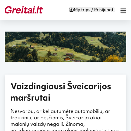
My trips / Prisijungti
Vaizdingiausi Šveicarijos
maršrutai
Nesvarbu, ar keliautumėte automobiliu, ar
traukiniu, ar pėsčiomis, Šveicarija akiai
malonių vaizdų negaili. Žinoma,
vaizdingiausios ir mūsų akims maloniausios yra