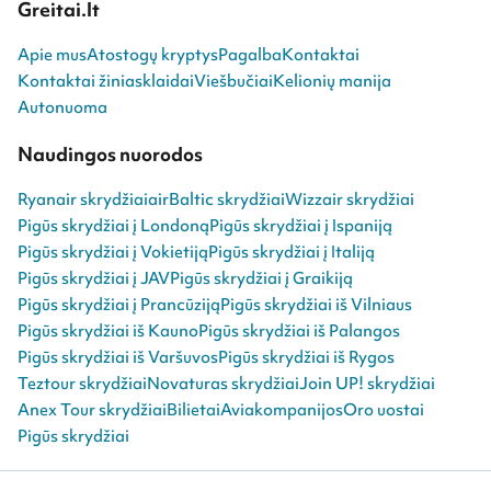
Greitai.lt
Apie mus
Atostogų kryptys
Pagalba
Kontaktai
Kontaktai žiniasklaidai
Viešbučiai
Kelionių manija
Autonuoma
Naudingos nuorodos
Ryanair skrydžiai
airBaltic skrydžiai
Wizzair skrydžiai
Pigūs skrydžiai į Londoną
Pigūs skrydžiai į Ispaniją
Pigūs skrydžiai į Vokietiją
Pigūs skrydžiai į Italiją
Pigūs skrydžiai į JAV
Pigūs skrydžiai į Graikiją
Pigūs skrydžiai į Prancūziją
Pigūs skrydžiai iš Vilniaus
Pigūs skrydžiai iš Kauno
Pigūs skrydžiai iš Palangos
Pigūs skrydžiai iš Varšuvos
Pigūs skrydžiai iš Rygos
Teztour skrydžiai
Novaturas skrydžiai
Join UP! skrydžiai
Anex Tour skrydžiai
Bilietai
Aviakompanijos
Oro uostai
Pigūs skrydžiai