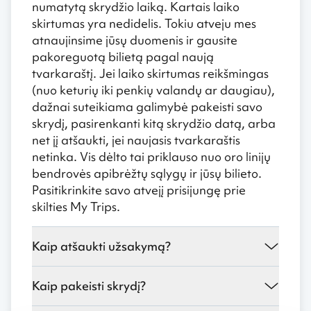
numatytą skrydžio laiką. Kartais laiko
skirtumas yra nedidelis. Tokiu atveju mes
atnaujinsime jūsų duomenis ir gausite
pakoreguotą bilietą pagal naują
tvarkaraštį. Jei laiko skirtumas reikšmingas
(nuo keturių iki penkių valandų ar daugiau),
dažnai suteikiama galimybė pakeisti savo
skrydį, pasirenkanti kitą skrydžio datą, arba
net jį atšaukti, jei naujasis tvarkaraštis
netinka. Vis dėlto tai priklauso nuo oro linijų
bendrovės apibrėžtų sąlygų ir jūsų bilieto.
Pasitikrinkite savo atvejį prisijungę prie
skilties
My Trips
.
Kaip atšaukti užsakymą?
Kaip pakeisti skrydį?