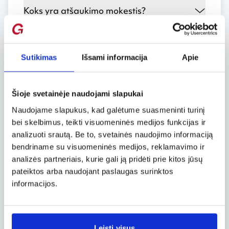
Koks yra atšaukimo mokestis?
Pagrindinės Grąžinimo Sąlygos ir
Patobulintos gražinimo sąlygos
Sutikimas
Išsami informacija
Apie
Ar galiu pakeisti skrydžio datą arba
maršrutą?
Šioje svetainėje naudojami slapukai
Naudojame slapukus, kad galėtume suasmeninti turinį
Jūsų skrydis buvo atidėtas arba
bei skelbimus, teikti visuomeninės medijos funkcijas ir
atšauktas
analizuoti srautą. Be to, svetainės naudojimo informaciją
bendriname su visuomeninės medijos, reklamavimo ir
analizės partneriais, kurie gali ją pridėti prie kitos jūsų
Kiek kainuoja pakeisti skrydį?
pateiktos arba naudojant paslaugas surinktos
informacijos.
Kai oro linijos atšaukia skrydį
Ar turėsiu papildomai mokėti, jei
Leisti visus