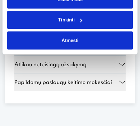
norėsiu atšaukti bilietą?
Tinkinti
Kliento duomenų keitimas
Ar galima pakeisti biliete nurodytą
Atmesti
vardą ir pavardę?
Atlikau neteisingą užsakymą
Papildomų paslaugų keitimo mokesčiai