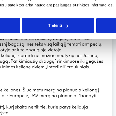
 tik viešose vietose, bet ir traukinyje prie vaikų.
os jūsų pateiktos arba naudojant paslaugas surinktos informacijos.
žkas pūsdavo dūmus. Apskritai Balkanų šalyse
os valstybėse, dažnai vėluoja, yra lėtesni, dažnai
Tinkinti
odkalniją, Bulgariją, Slovėniją ir kt.) Justina
o pakeisti planus, bet tai galioja ir kelionėms po visą
isvo laiko nei visą kelionę bėgioti, norint visur
snį bagažą, nes teks visą laiką jį tempti ant pečių.
otyje ar kitoje saugioje vietoje.
 kelionę ir patirti ne mažiau nuotykių nei Justina,
ugą „Patikimiausių draugų“ rinkimuose iki gegužės
laimės kelionę dviem „InterRail“ traukiniais.
os kelionės. Šiuo metu mergina planuoja kelionę į
 Kaip ir Europoje, JAV mergina planuoja išbandyti
į, kurį skaito ne tik tie, kurie patys keliauja
rįsta.