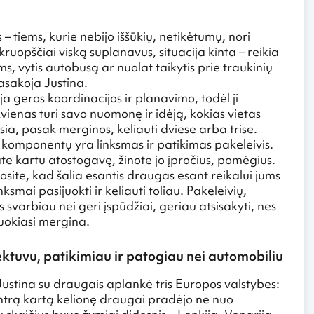
 tiems, kurie nebijo iššūkių, netikėtumų, nori
kruopščiai viską suplanavus, situacija kinta – reikia
ems, vytis autobusą ar nuolat taikytis prie traukinių
 pasakoja Justina.
a geros koordinacijos ir planavimo, todėl ji
vienas turi savo nuomonę ir idėją, kokias vietas
ausia, pasak merginos, keliauti dviese arba trise.
s komponentų yra linksmas ir patikimas pakeleivis.
ate kartu atostogavę, žinote jo įpročius, pomėgius.
inosite, kad šalia esantis draugas esant reikalui jums
smai pasijuokti ir keliauti toliau. Pakeleivių,
svarbiau nei geri įspūdžiai, geriau atsisakyti, nes
 juokiasi mergina.
 lėktuvu, patikimiau ir patogiau nei automobiliu
Justina su draugais aplankė tris Europos valstybes:
i antrą kartą kelionę draugai pradėjo ne nuo