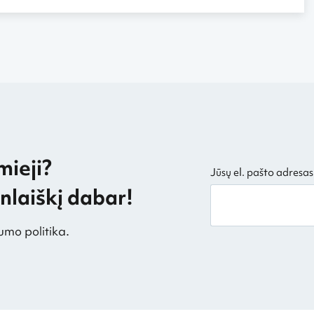
mieji?
Jūsų el. pašto adresas
laiškį dabar!
umo politika.