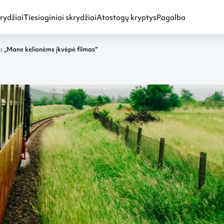
rydžiai
Tiesioginiai skrydžiai
Atostogų kryptys
Pagalba
a: „Mane kelionėms įkvėpė filmas“