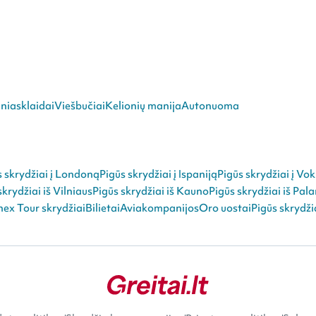
niasklaidai
Viešbučiai
Kelionių manija
Autonuoma
s skrydžiai į Londoną
Pigūs skrydžiai į Ispaniją
Pigūs skrydžiai į Vok
skrydžiai iš Vilniaus
Pigūs skrydžiai iš Kauno
Pigūs skrydžiai iš Pal
ex Tour skrydžiai
Bilietai
Aviakompanijos
Oro uostai
Pigūs skrydži