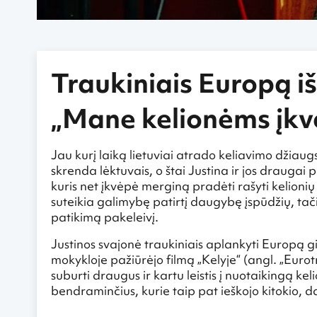
Traukiniais Europą iš
„Mane kelionėms įkv
Jau kurį laiką lietuviai atrado keliavimo džiaugs
skrenda lėktuvais, o štai Justina ir jos draugai 
kuris net įkvėpė merginą pradėti rašyti kelionių 
suteikia galimybę patirtį daugybę įspūdžių, tačiau
patikimą pakeleivį.
Justinos svajonė traukiniais aplankyti Europą
mokykloje pažiūrėjo filmą „Kelyje“ (angl. „Eurot
suburti draugus ir kartu leistis į nuotaikingą ke
bendraminčius, kurie taip pat ieškojo kitokio,