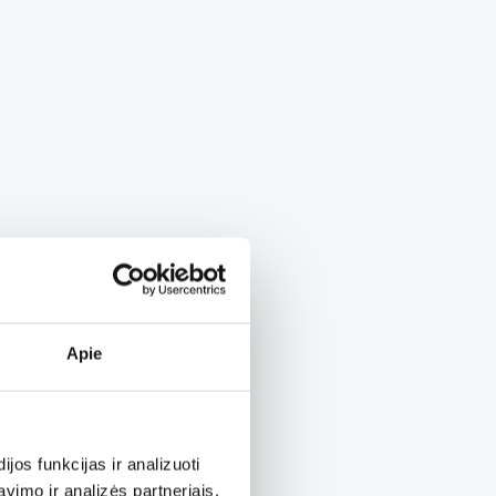
Apie
os funkcijas ir analizuoti
imo ir analizės partneriais,