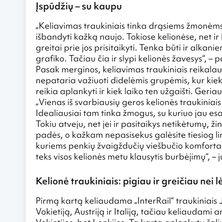
Įspūdžių – su kaupu
„Keliavimas traukiniais tinka drąsiems žmonėms –
išbandyti kažką naujo. Tokiose kelionėse, net ir 
greitai prie jos prisitaikyti. Tenka būti ir alkani
grafiko. Tačiau čia ir slypi kelionės žavesys“, –
Pasak merginos, keliavimas traukiniais reikalauj
nepataria važiuoti didelėmis grupėmis, kur kiek
reikia aplankyti ir kiek laiko ten užgaišti. Geri
„Vienas iš svarbiausių geros kelionės traukiniai
Idealiausiai tam tinka žmogus, su kuriuo jau es
Tokiu atveju, net jei ir pasitaikys netikėtumų, ž
padės, o kažkam nepasisekus galėsite tiesiog link
kuriems penkių žvaigždučių viešbučio komfortas 
teks visos kelionės metu klausytis burbėjimų“, –
Kelionė traukiniais: pigiau ir greičiau nei
Pirmą kartą keliaudama „InterRail“ traukiniais 
Vokietiją, Austriją ir Italiją, tačiau keliaudam