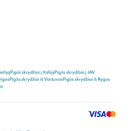
ietiją
Pigūs skrydžiai į Italiją
Pigūs skrydžiai į JAV
angos
Pigūs skrydžiai iš Varšuvos
Pigūs skrydžiai iš Rygos
ai