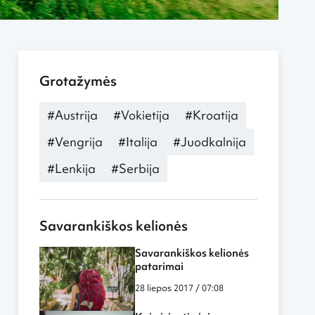
Grotažymės
#Austrija
#Vokietija
#Kroatija
#Vengrija
#Italija
#Juodkalnija
#Lenkija
#Serbija
Savarankiškos kelionės
Savarankiškos kelionės
patarimai
28 liepos 2017 / 07:08