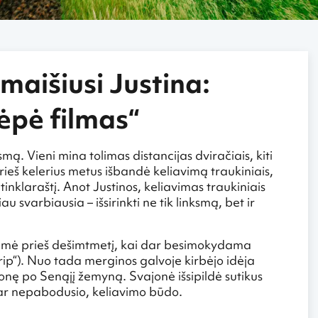
maišiusi Justina:
ėpė filmas“
mą. Vieni mina tolimas distancijas dviračiais, kiti
prieš kelerius metus išbandė keliavimą traukiniais,
tinklaraštį. Anot Justinos, keliavimas traukiniais
 svarbiausia – išsirinkti ne tik linksmą, bet ir
 gimė prieš dešimtmetį, kai dar besimokydama
rip“). Nuo tada merginos galvoje kirbėjo idėja
lionę po Senąjį žemyną. Svajonė išsipildė sutikus
 dar nepabodusio, keliavimo būdo.