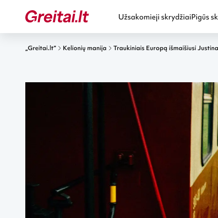
Užsakomieji skrydžiai
Pigūs sk
„Greitai.lt“
Kelionių manija
Traukiniais Europą išmaišiusi Justin