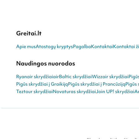
Greitai.lt
Apie mus
Atostogų kryptys
Pagalba
Kontaktai
Kontaktai ži
Naudingos nuorodos
Ryanair skrydžiai
airBaltic skrydžiai
Wizzair skrydžiai
Pigū
Pigūs skrydžiai į Graikiją
Pigūs skrydžiai į Prancūziją
Pigūs 
Teztour skrydžiai
Novaturas skrydžiai
Join UP! skrydžiai
An