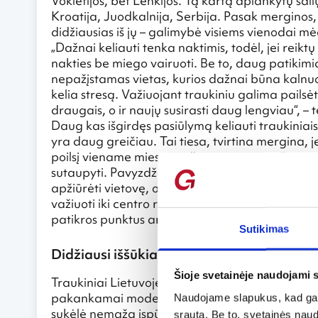
Vokietijos, bet Lenkijos. Tą kartą aplankytų šali
Kroatija, Juodkalnija, Serbija. Pasak merginos, 
didžiausias iš jų – galimybė visiems vienodai mė
„Dažnai keliauti tenka naktimis, todėl, jei reik
nakties be miego vairuoti. Be to, daug patikimia
nepažįstamas vietas, kurios dažnai būna kalnuot
kelia stresą. Važiuojant traukiniu galima pailsė
draugais, o ir naujų susirasti daug lengviau“, –
Daug kas išgirdęs pasiūlymą keliauti traukiniais 
yra daug greičiau. Tai tiesa, tvirtina mergina, je
poilsį viename mieste, tačiau jei norisi apžiūrėti
sutaupyti. Pavyzdžiui, traukinių stotys visada yr
apžiūrėti vietovę, o lėktuvai, ypač pigių oro lini
važiuoti iki centro reikia valandą ar kelias. Be t
patikros punktus ar atvažiuoti keletą valandų p
Sutikimas
Didžiausi iššūkiai laukė Balkanuose
Šioje svetainėje naudojami 
Traukiniai Lietuvoje ir Vakarų Europoje, tarkime,
pakankamai moderniai, minimalistiškai. Tačiau 
Naudojame slapukus, kad galė
sukėlė nemažą įspūdį.
srautą. Be to, svetainės nau