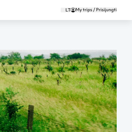
My trips / Prisijungti
LT