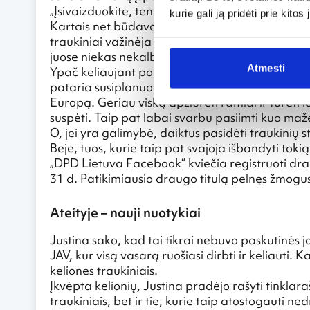
„Įsivaizduokite, ten vis dar yra normalu rūkyti ne
kurie gali ją pridėti prie kit
Kartais net būdavo sunku užmigti, kai šalia ka
traukiniai važinėja daug rečiau nei kitose Europ
juose niekas nekalba angliškai“.
Atmesti
Ypač keliaujant po Balkanų regioną (Kroatiją, Ju
pataria susiplanuoti viską taip, kad užtektų laik
Europą. Geriau viską apžiūrėti ramiai ir turėti la
suspėti. Taip pat labai svarbu pasiimti kuo maže
O, jei yra galimybė, daiktus pasidėti traukinių st
Beje, tuos, kurie taip pat svajoja išbandyti tokią
„DPD Lietuva Facebook“ kviečia registruoti dra
31 d. Patikimiausio draugo titulą pelnęs žmogus 
Ateityje – nauji nuotykiai
Justina sako, kad tai tikrai nebuvo paskutinės j
JAV, kur visą vasarą ruošiasi dirbti ir keliauti.
keliones traukiniais.
Įkvėpta kelionių, Justina pradėjo rašyti tinklarašt
traukiniais, bet ir tie, kurie taip atostogauti ned