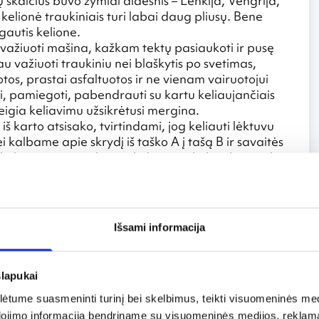
ų skaičius buvo žymiai didesnis – Lenkija, Vengrija,
kelionė traukiniais turi labai daug pliusų. Bene
gautis kelione.
tų važiuoti mašina, kažkam tektų pasiaukoti ir pusę
u važiuoti traukiniu nei blaškytis po svetimas,
os, prastai asfaltuotos ir ne vienam vairuotojui
ti, pamiegoti, pabendrauti su kartu keliaujančiais
 teigia keliavimu užsikrėtusi mergina.
iš karto atsisako, tvirtindami, jog keliauti lėktuvu
i kalbame apie skrydį iš taško A į tašą B ir savaitės
 kelias vietas traukiniais keliaujant laiko tikrai galima
a miesto centre, iš kur patogu keliauti toliau ar
jų, leidžiasi apie 50 ar net 100 km nuo miesto, kur
o, traukiniuose nereikia laukti bagažo, eiti pro visus
rieš skrydį.
Išsami informacija
slapukai
 Vokietijoje, beveik nesiskiria. Viskas įrengta
traukiniai Balkanuose merginai ir jos kompanijai
tume suasmeninti turinį bei skelbimus, teikti visuomeninės medij
dojimo informaciją bendriname su visuomeninės medijos, reklamav