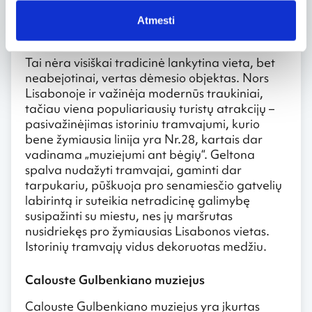
olimpiniams plaukimo baseinams užpildyti.
Atmesti
Tramvajaus linija Nr.28
Tai nėra visiškai tradicinė lankytina vieta, bet
neabejotinai, vertas dėmesio objektas. Nors
Lisabonoje ir važinėja modernūs traukiniai,
tačiau viena populiariausių turistų atrakcijų –
pasivažinėjimas istoriniu tramvajumi, kurio
bene žymiausia linija yra Nr.28, kartais dar
vadinama „muziejumi ant bėgių“. Geltona
spalva nudažyti tramvajai, gaminti dar
tarpukariu, pūškuoja pro senamiesčio gatvelių
labirintą ir suteikia netradicinę galimybę
susipažinti su miestu, nes jų maršrutas
nusidriekęs pro žymiausias Lisabonos vietas.
Istorinių tramvajų vidus dekoruotas medžiu.
Calouste Gulbenkiano muziejus
Calouste Gulbenkiano muziejus yra įkurtas