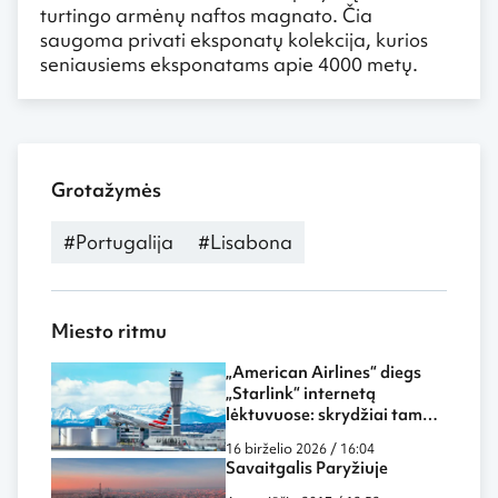
turtingo armėnų naftos magnato. Čia
saugoma privati eksponatų kolekcija, kurios
seniausiems eksponatams apie 4000 metų.
Grotažymės
#Portugalija
#Lisabona
Miesto ritmu
„American Airlines“ diegs
„Starlink“ internetą
lėktuvuose: skrydžiai tampa
dar labiau panašūs į darbą
16 birželio 2026 / 16:04
biure ar namuose
Savaitgalis Paryžiuje