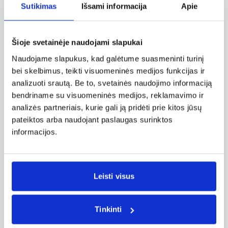
Sutikimas
Išsami informacija
Apie
Azulejo – dar vienas magiškas žodis,
apibūdinantis portugalų tradicinę
architektūrą. Keraminės apdailos plytelės yra
vienas iš esminių dekoratyvinių elementų šioje
Šioje svetainėje naudojami slapukai
šalyje. Nacionaliniame plytelių muziejuje
Naudojame slapukus, kad galėtume suasmeninti turinį
(Museu Nacional do Azulejo) pasakojama
bei skelbimus, teikti visuomeninės medijos funkcijas ir
keraminių apdailos plytelių, kurias pradėjo
analizuoti srautą. Be to, svetainės naudojimo informaciją
gaminti maurai, istorija.
bendriname su visuomeninės medijos, reklamavimo ir
analizės partneriais, kurie gali ją pridėti prie kitos jūsų
Museu Nacional de Arte Antiga
pateiktos arba naudojant paslaugas surinktos
Šiame muziejuje, kuris įsikūręs didinguose XVII
informacijos.
a. statytuose rūmuose, saugoma nacionalinio
meno kolekcija – vertingi dailės kūriniai,
keramikos dirbiniai, istoriniai baldai.
Lisabonos okeanariumas
Leisti visus
Lisabonos okeanariumas yra antras pagal
dydį pasaulyje. Šio okeanariumo akvariume
Tinkinti
telpa tiek vandens, kiek jo reiktų keturiems