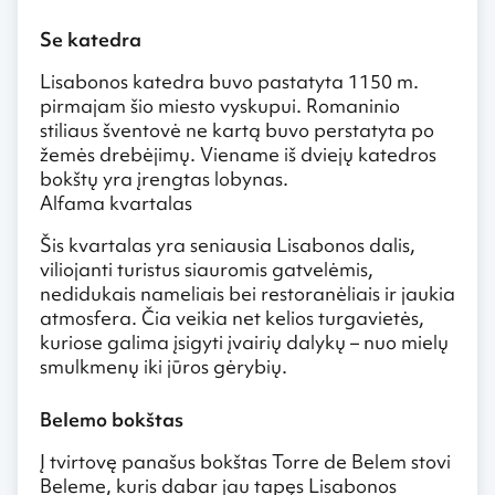
Se katedra
Lisabonos katedra buvo pastatyta 1150 m.
pirmajam šio miesto vyskupui. Romaninio
stiliaus šventovė ne kartą buvo perstatyta po
žemės drebėjimų. Viename iš dviejų katedros
bokštų yra įrengtas lobynas.
Alfama kvartalas
Šis kvartalas yra seniausia Lisabonos dalis,
viliojanti turistus siauromis gatvelėmis,
nedidukais nameliais bei restoranėliais ir jaukia
atmosfera. Čia veikia net kelios turgavietės,
kuriose galima įsigyti įvairių dalykų – nuo mielų
smulkmenų iki jūros gėrybių.
Belemo bokštas
Į tvirtovę panašus bokštas Torre de Belem stovi
Beleme, kuris dabar jau tapęs Lisabonos