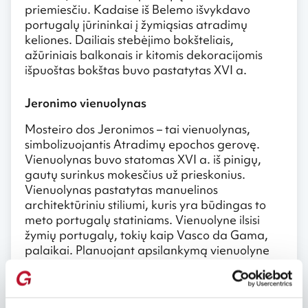
priemiesčiu. Kadaise iš Belemo išvykdavo
portugalų jūrininkai į žymiąsias atradimų
keliones. Dailiais stebėjimo bokšteliais,
ažūriniais balkonais ir kitomis dekoracijomis
išpuoštas bokštas buvo pastatytas XVI a.
Jeronimo vienuolynas
Mosteiro dos Jeronimos – tai vienuolynas,
simbolizuojantis Atradimų epochos gerovę.
Vienuolynas buvo statomas XVI a. iš pinigų,
gautų surinkus mokesčius už prieskonius.
Vienuolynas pastatytas manuelinos
architektūriniu stiliumi, kuris yra būdingas to
meto portugalų statiniams. Vienuolyne ilsisi
žymių portugalų, tokių kaip Vasco da Gama,
palaikai. Planuojant apsilankymą vienuolyne
reiktų atminti, kad ši vieta – viena lankomiausių
Portugalijoje, tad ir turistų čia būna į valias.
Nacionalinis plytelių muziejus