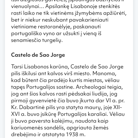
vienuolynai… Apsilankę Lisabonoje stenkitės
rasti laiko ne tik vietinėms įžymybėms apžiūrėti,
bet ir niekur neskubant pavakarieniauti
vietiniame restoranėlyje, paskanauti
portugališko vyno ar užsukti į vieną iš
senamiesčio turgelių.
Castelo de Sao Jorge
Tarsi Lisabonos karūna, Castelo de Sao Jorge
pilis iškilusi ant kalvos virš miesto. Manoma,
kad būtent čia pradėjo kurtis miestas, vėliau
tapęs Portugalijos sostine. Archeologai teigia,
jog ant šios kalvos rasti pėdsakai liudija, jog
pirmoji gyvenvietė čia buvo įkurta dar VI a. pr.
Kr. Dabartinė pilis yra statyta maurų, joje XII-
XVI a. buvo įsikūrę Portugalijos karaliai. Vėliau
ji buvo paversta kalėjimu, naudota kaip
kariuomenės sandėlis, apgriauta žemės
drebėjimo ir atstatyta 1938 m.