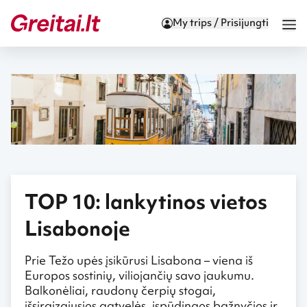
My trips / Prisijungti
TOP 10: lankytinos vietos
Lisabonoje
Prie Težo upės įsikūrusi Lisabona – viena iš
Europos sostinių, viliojančių savo jaukumu.
Balkonėliai, raudonų čerpių stogai,
išsiraizgiusios gatvelės, įspūdingos bažnyčios ir