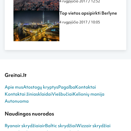
4 rugpjūčio 2017 / 12:52
Top vietos apsipirkti Berlyne
4 rugpjūčio 2017 / 10:05
Greitai.lt
Apie mus
Atostogų kryptys
Pagalba
Kontaktai
Kontaktai žiniasklaidai
Viešbučiai
Kelionių manija
Autonuoma
Naudingos nuorodos
Ryanair skrydžiai
airBaltic skrydžiai
Wizzair skrydžiai