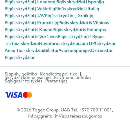
Pigūs skrydžiai į Londoną
Pigūs skrydžiai į Ispaniją
Pigūs skrydžiai į Vokietiją
Pigūs skrydžiai į Italiją
Pigūs skrydžiai į JAV
Pigūs skrydžiai į Graikiją
Pigūs skrydžiai į Prancūziją
Pigūs skrydžiai iš Vilniaus
Pigūs skrydžiai iš Kauno
Pigūs skrydžiai iš Palangos
Pigūs skrydžiai iš Varšuvos
Pigūs skrydžiai iš Rygos
Teztour skrydžiai
Novaturas skrydžiai
Join UP! skrydžiai
Anex Tour skrydžiai
Bilietai
Aviakompanijos
Oro uostai
Pigūs skrydžiai
Slapukų politika
Kandidatų politika
Skrydžio kompensacija
Privatumo politika
Sąlygos ir taisyklės
Pretenzijos
© 2026 Tagoo Group, UAB Tel. +370 700 11001,
info@greitai.lt Visos teisės saugomos