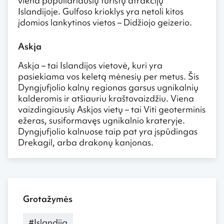
viena populiariausių turistų atrakcijų
Islandijoje. Gulfoso krioklys yra netoli kitos
įdomios lankytinos vietos – Didžiojo geizerio.
Askja
Askja – tai Islandijos vietovė, kuri yra
pasiekiama vos keletą mėnesių per metus. Šis
Dyngjufjolio kalnų regionas garsus ugnikalnių
kalderomis ir atšiauriu kraštovaizdžiu. Viena
vaizdingiausių Askjos vietų – tai Viti geoterminis
ežeras, susiformavęs ugnikalnio krateryje.
Dyngjufjolio kalnuose taip pat yra įspūdingas
Drekagil, arba drakonų kanjonas.
Grotažymės
#Islandija