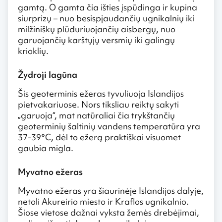
gamtą. O gamta čia išties įspūdinga ir kupina
siurprizų – nuo besispjaudančių ugnikalnių iki
milžiniškų plūduriuojančių aisbergų, nuo
garuojančių karštųjų versmių iki galingų
krioklių.
Žydroji lagūna
Šis geoterminis ežeras tyvuliuoja Islandijos
pietvakariuose. Nors tiksliau reiktų sakyti
„garuoja“, mat natūraliai čia trykštančių
geoterminių šaltinių vandens temperatūra yra
37-39°C, dėl to ežerą praktiškai visuomet
gaubia migla.
Myvatno ežeras
Myvatno ežeras yra šiaurinėje Islandijos dalyje,
netoli Akureirio miesto ir Kraflos ugnikalnio.
Šiose vietose dažnai vyksta žemės drebėjimai,