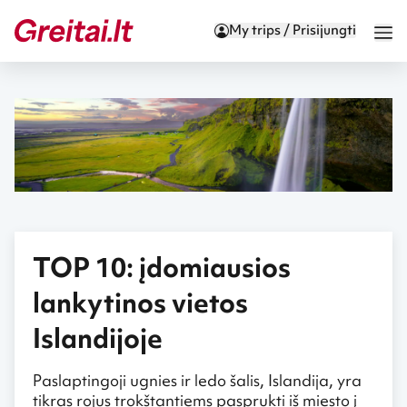
My trips / Prisijungti
TOP 10: įdomiausios
lankytinos vietos
Islandijoje
Paslaptingoji ugnies ir ledo šalis, Islandija, yra
tikras rojus trokštantiems pasprukti iš miesto į