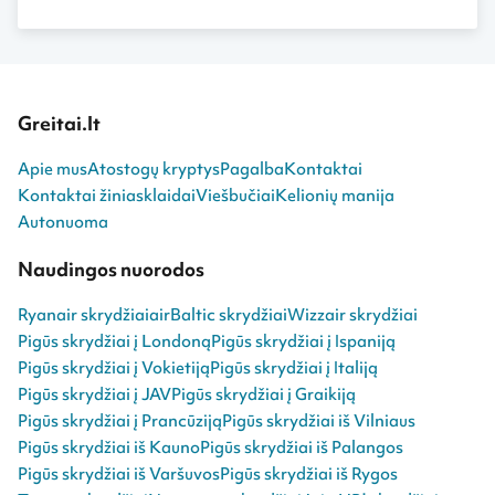
Greitai.lt
Apie mus
Atostogų kryptys
Pagalba
Kontaktai
Kontaktai žiniasklaidai
Viešbučiai
Kelionių manija
Autonuoma
Naudingos nuorodos
Ryanair skrydžiai
airBaltic skrydžiai
Wizzair skrydžiai
Pigūs skrydžiai į Londoną
Pigūs skrydžiai į Ispaniją
Pigūs skrydžiai į Vokietiją
Pigūs skrydžiai į Italiją
Pigūs skrydžiai į JAV
Pigūs skrydžiai į Graikiją
Pigūs skrydžiai į Prancūziją
Pigūs skrydžiai iš Vilniaus
Pigūs skrydžiai iš Kauno
Pigūs skrydžiai iš Palangos
Pigūs skrydžiai iš Varšuvos
Pigūs skrydžiai iš Rygos