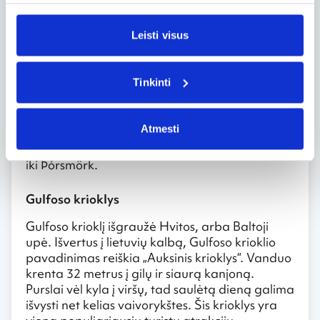
Laugavegur pėsčiųjų maršrutas yra vienas
Leisti visus
įdomiausių Islandijoje. 55 km ilgio maršrutas
vingiuoja pro vaizdingas vietoves: pajuodusius
lavos laukus, burbuliuojančias karštąsias
Tinkinti
versmes, krištolo skaidrumo ežerus,
vaivorykštės spalvomis nusidažiusius kalnus ir
atšiaurius ledynus. Maždaug 4 dienas
Atmesti
trunkančio žygio maršrutas paprastai
prasideda ties Landmannalaugar ir driekiasi
iki Þórsmörk.
Gulfoso krioklys
Gulfoso krioklį išgraužė Hvitos, arba Baltoji
upė. Išvertus į lietuvių kalbą, Gulfoso krioklio
pavadinimas reiškia „Auksinis krioklys“. Vanduo
krenta 32 metrus į gilų ir siaurą kanjoną.
Purslai vėl kyla į viršų, tad saulėtą dieną galima
išvysti net kelias vaivorykštes. Šis krioklys yra