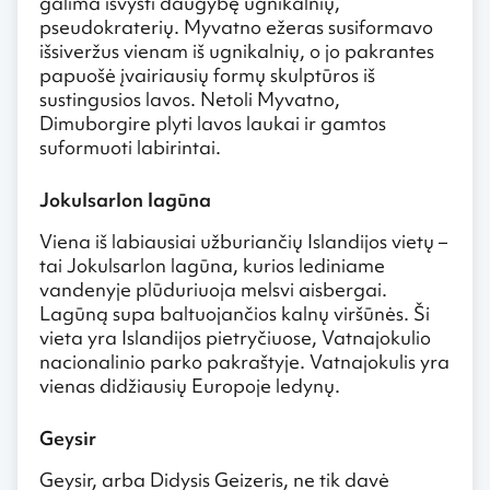
galima išvysti daugybę ugnikalnių,
pseudokraterių. Myvatno ežeras susiformavo
išsiveržus vienam iš ugnikalnių, o jo pakrantes
papuošė įvairiausių formų skulptūros iš
sustingusios lavos. Netoli Myvatno,
Dimuborgire plyti lavos laukai ir gamtos
suformuoti labirintai.
Jokulsarlon lagūna
Viena iš labiausiai užburiančių Islandijos vietų –
tai Jokulsarlon lagūna, kurios lediniame
vandenyje plūduriuoja melsvi aisbergai.
Lagūną supa baltuojančios kalnų viršūnės. Ši
vieta yra Islandijos pietryčiuose, Vatnajokulio
nacionalinio parko pakraštyje. Vatnajokulis yra
vienas didžiausių Europoje ledynų.
Geysir
Geysir, arba Didysis Geizeris, ne tik davė