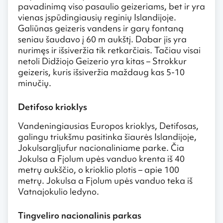
pavadinimą viso pasaulio geizeriams, bet ir yra
vienas įspūdingiausių reginių Islandijoje.
Galiūnas geizeris vandens ir garų fontaną
seniau šaudavo į 60 m aukštį. Dabar jis yra
nurimęs ir išsiveržia tik retkarčiais. Tačiau visai
netoli Didžiojo Geizerio yra kitas – Strokkur
geizeris, kuris išsiveržia maždaug kas 5-10
minučių.
Detifoso krioklys
Vandeningiausias Europos krioklys, Detifosas,
galingu triukšmu pasitinka šiaurės Islandijoje,
Jokulsargljufur nacionaliniame parke. Čia
Jokulsa a Fjolum upės vanduo krenta iš 40
metrų aukščio, o krioklio plotis – apie 100
metrų. Jokulsa a Fjolum upės vanduo teka iš
Vatnajokulio ledyno.
Tingveliro nacionalinis parkas