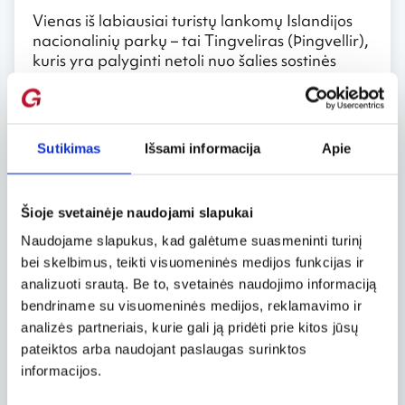
Vienas iš labiausiai turistų lankomų Islandijos
nacionalinių parkų – tai Tingveliras (Þingvellir),
kuris yra palyginti netoli nuo šalies sostinės
Reikjaviko, vos už 30 km. Tai vieta, kuri ne tik
apdovanoja vaizdingomis panoramomis, bet ir
yra svarbi islandams, mat čia jau 10 amžiuje
rinkdavosi islandų parlamentas Altingas,
Sutikimas
Išsami informacija
Apie
laikomas seniausiu pasaulyje.
Glymuro krioklys
Šioje svetainėje naudojami slapukai
Glymur krioklys yra aukščiausias krioklys
Naudojame slapukus, kad galėtume suasmeninti turinį
Islandijoje. Vakarinėje šalies dalyje, greta
bei skelbimus, teikti visuomeninės medijos funkcijas ir
Hvalfjordur fiordo, esančio krioklio aukštis
analizuoti srautą. Be to, svetainės naudojimo informaciją
siekia 196 m. Krioklio vanduo krenta į kalnų
bendriname su visuomeninės medijos, reklamavimo ir
tarpeklį. Krioklį galima pasiekti iš nedidelio
analizės partneriais, kurie gali ją pridėti prie kitos jūsų
Botnsa kaimelio, pavadinto pagal to paties
pateiktos arba naudojant paslaugas surinktos
pavadinimo upę.
informacijos.
Laugavegur