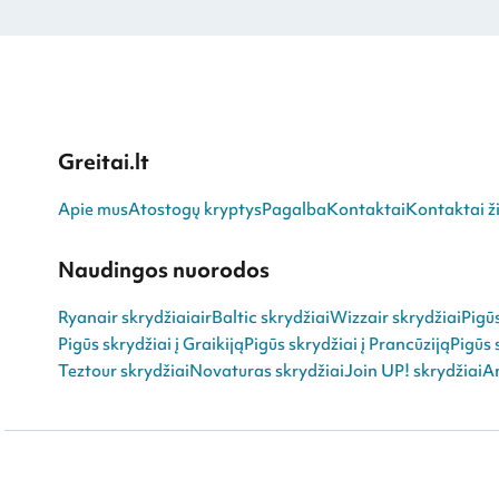
Greitai.lt
Apie mus
Atostogų kryptys
Pagalba
Kontaktai
Kontaktai ži
Naudingos nuorodos
Ryanair skrydžiai
airBaltic skrydžiai
Wizzair skrydžiai
Pigū
Pigūs skrydžiai į Graikiją
Pigūs skrydžiai į Prancūziją
Pigūs 
Teztour skrydžiai
Novaturas skrydžiai
Join UP! skrydžiai
An