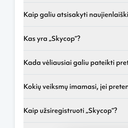
Kaip galiu atsisakyti naujienlaišk
Kas yra „Skycop“?
Kada vėliausiai galiu pateikti pre
Kokių veiksmų imamasi, jei prete
Kaip užsiregistruoti „Skycop“?