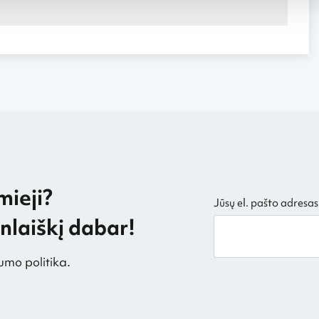
mieji?
Jūsų el. pašto adresas
laiškį dabar!
umo politika.