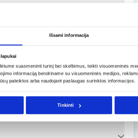
 per „Skycop“?
Išsami informacija
slapukai
są?
tume suasmeninti turinį bei skelbimus, teikti visuomeninės medij
dojimo informaciją bendriname su visuomeninės medijos, reklamav
os jūsų pateiktos arba naudojant paslaugas surinktos informacijos.
ažiau nei tris valandas
Tinkinti