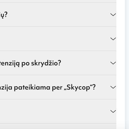
ių?
tenziją po skrydžio?
nzija pateikiama per „Skycop“?