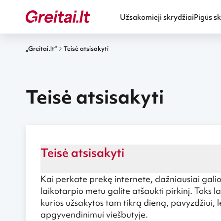
Užsakomieji skrydžiai
Pigūs sk
„Greitai.lt“
Teisė atsisakyti
Teisė atsisakyti
Teisė atsisakyti
Kai perkate prekę internete, dažniausiai gali
laikotarpio metu galite atšaukti pirkinį. Toks 
kurios užsakytos tam tikrą dieną, pavyzdžiui, 
apgyvendinimui viešbutyje.