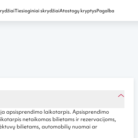
rydžiai
Tiesioginiai skrydžiai
Atostogų kryptys
Pagalba
oja apsisprendimo laikotarpis. Apsisprendimo
laikotarpis netaikomas bilietams ir rezervacijoms,
lėktuvų bilietams, automobilių nuomai ar