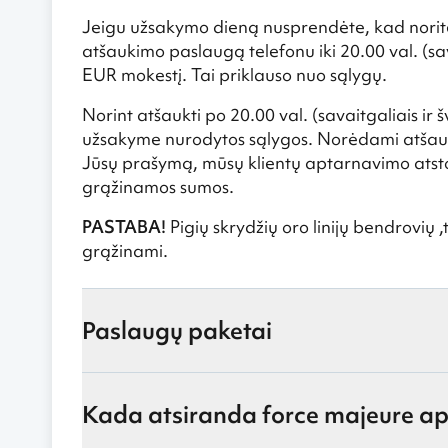
Jeigu užsakymo dieną nusprendėte, kad norite 
atšaukimo paslaugą telefonu iki 20.00 val. (sava
EUR mokestį. Tai priklauso nuo sąlygų.
Norint atšaukti po 20.00 val. (savaitgaliais ir
užsakyme nurodytos sąlygos. Norėdami atšauk
Jūsų prašymą, mūsų klientų aptarnavimo atstov
grąžinamos sumos.
PASTABA!
Pigių skrydžių oro linijų bendrovių ,
grąžinami.
Paslaugų paketai
Kada atsiranda force majeure ap