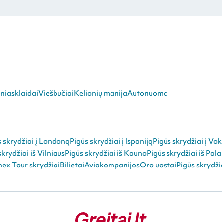
niasklaidai
Viešbučiai
Kelionių manija
Autonuoma
s skrydžiai į Londoną
Pigūs skrydžiai į Ispaniją
Pigūs skrydžiai į Vok
skrydžiai iš Vilniaus
Pigūs skrydžiai iš Kauno
Pigūs skrydžiai iš Pal
ex Tour skrydžiai
Bilietai
Aviakompanijos
Oro uostai
Pigūs skrydži