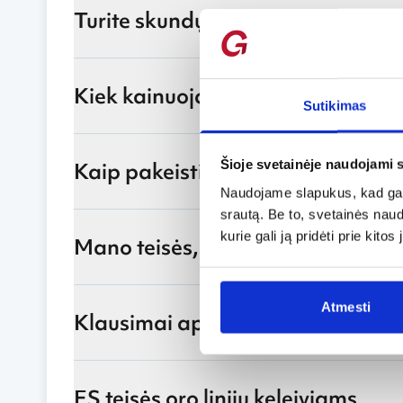
Turite skundų ar pasiūlymų?
Kiek kainuoja pateikti pretenziją
Sutikimas
Šioje svetainėje naudojami 
Kaip pakeisti savo el. pašto adre
Naudojame slapukus, kad galė
srautą. Be to, svetainės nau
kurie gali ją pridėti prie kit
Mano teisės, jei skrydis vėluoja m
Atmesti
Klausimai apie mano pretenziją
ES teisės oro linijų keleiviams