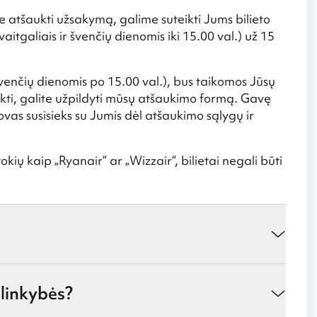
atšaukti užsakymą, galime suteikti Jums bilieto
itgaliais ir švenčių dienomis iki 15.00 val.) už 15
 švenčių dienomis po 15.00 val.), bus taikomos Jūsų
ti, galite užpildyti mūsų atšaukimo formą. Gavę
as susisieks su Jumis dėl atšaukimo sąlygų ir
tokių kaip „Ryanair“ ar „Wizzair“, bilietai negali būti
linkybės?