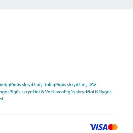
ietiją
Pigūs skrydžiai į Italiją
Pigūs skrydžiai į JAV
angos
Pigūs skrydžiai iš Varšuvos
Pigūs skrydžiai iš Rygos
ai