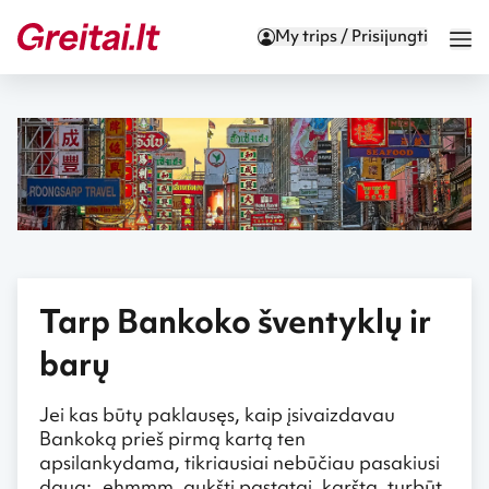
My trips / Prisijungti
Tarp Bankoko šventyklų ir
barų
Jei kas būtų paklausęs, kaip įsivaizdavau
Bankoką prieš pirmą kartą ten
apsilankydama, tikriausiai nebūčiau pasakiusi
daug: „ehmmm, aukšti pastatai, karšta, turbūt,