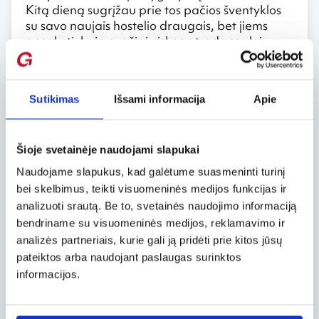
Kitą dieną sugrįžau prie tos pačios šventyklos
su savo naujais hostelio draugais, bet jiems
apsakyti, kaip gražiai viskas atrodo saulei
nusileidus nepavyko.
Komercializmo dozė arba…kodėl gi ne?
Sutikimas
Išsami informacija
Apie
Jei kas Bankoką įsivaizduoja kaip scenas iš
filmo „Pagirios“, tikriausiai bent viena gatvė
Bankoke išties yra arti šio įvaizdžio. Tai –
Šioje svetainėje naudojami slapukai
garsioji Ko San gatvė, pritraukianti jaunus ir
Naudojame slapukus, kad galėtume suasmeninti turinį
vyresnius keliautojus iš viso pasaulio. Iš barų
bei skelbimus, teikti visuomeninės medijos funkcijas ir
garsiai sklindanti ir tarpusavyje besikertanti
analizuoti srautą. Be to, svetainės naudojimo informaciją
muzika, mažytės parduotuvėlės, maisto
bendriname su visuomeninės medijos, reklamavimo ir
kioskeliai, tatuiruočių studijos ir…viskas, ko
analizės partneriais, kurie gali ją pridėti prie kitos jūsų
tipinis keliautojas gali norėti. Žinoma, daug kas
šios gatvės nemėgsta: vienus keliautojus tiesiog
pateiktos arba naudojant paslaugas surinktos
šiurpina šitokios populiarios gatvės, mat jose gi
informacijos.
sutiksi tik turistus ir tokius pat keliautojus. Aš
pati dar tokio kiek arogantiško požiūrio