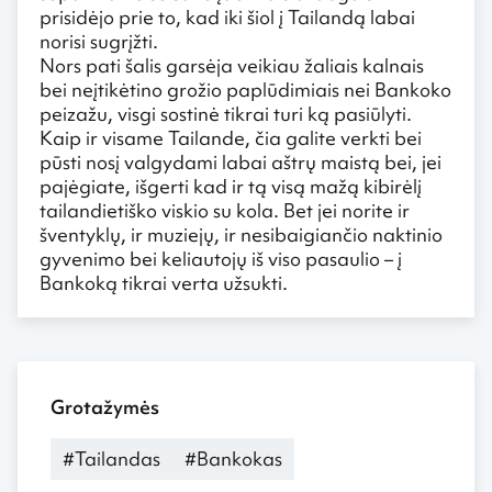
prisidėjo prie to, kad iki šiol į Tailandą labai
norisi sugrįžti.
Nors pati šalis garsėja veikiau žaliais kalnais
bei neįtikėtino grožio paplūdimiais nei Bankoko
peizažu, visgi sostinė tikrai turi ką pasiūlyti.
Kaip ir visame Tailande, čia galite verkti bei
pūsti nosį valgydami labai aštrų maistą bei, jei
pajėgiate, išgerti kad ir tą visą mažą kibirėlį
tailandietiško viskio su kola. Bet jei norite ir
šventyklų, ir muziejų, ir nesibaigiančio naktinio
gyvenimo bei keliautojų iš viso pasaulio – į
Bankoką tikrai verta užsukti.
Grotažymės
#Tailandas
#Bankokas