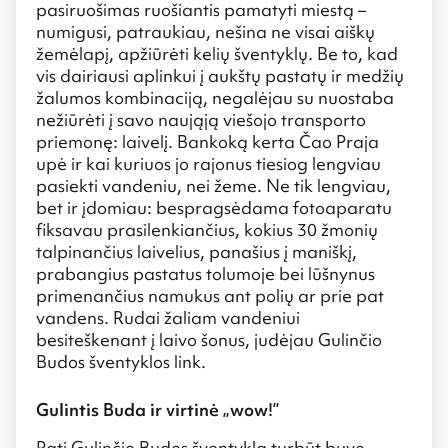
pasiruošimas ruošiantis pamatyti miestą –
numigusi, patraukiau, nešina ne visai aiškų
žemėlapį, apžiūrėti kelių šventyklų. Be to, kad
vis dairiausi aplinkui į aukštų pastatų ir medžių
žalumos kombinaciją, negalėjau su nuostaba
nežiūrėti į savo naująją viešojo transporto
priemonę: laivelį. Bankoką kerta Čao Praja
upė ir kai kuriuos jo rajonus tiesiog lengviau
pasiekti vandeniu, nei žeme. Ne tik lengviau,
bet ir įdomiau: bespragsėdama fotoaparatu
fiksavau prasilenkiančius, kokius 30 žmonių
talpinančius laivelius, panašius į maniškį,
prabangius pastatus tolumoje bei lūšnynus
primenančius namukus ant polių ar prie pat
vandens. Rudai žaliam vandeniui
besiteškenant į laivo šonus, judėjau Gulinčio
Budos šventyklos link.
Gulintis Buda ir virtinė „wow!”
Pati Gulinčio Budos šventykla turbūt buvo