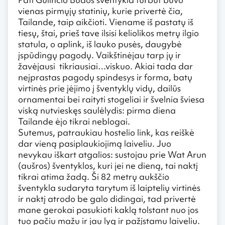
vienas pirmųjų statinių, kurie privertė čia,
Tailande, taip aikčioti. Viename iš pastatų iš
tiesų, štai, prieš tave ilsisi keliolikos metrų ilgio
statula, o aplink, iš lauko pusės, daugybė
įspūdingų pagodų. Vaikštinėjau tarp jų ir
žavėjausi tikriausiai…viskuo. Akiai tada dar
neįprastas pagodų spindesys ir forma, batų
virtinės prie įėjimo į šventyklų vidų, dailūs
ornamentai bei raityti stogeliai ir švelnia šviesa
viską nutvieskęs saulėlydis: pirma diena
Tailande ėjo tikrai neblogai.
Sutemus, patraukiau hostelio link, kas reiškė
dar vieną pasiplaukiojimą laiveliu. Juo
nevykau iškart atgalios: sustojau prie Wat Arun
(aušros) šventyklos, kuri jei ne dieną, tai naktį
tikrai atima žadą. Ši 82 metrų aukščio
šventykla sudaryta tarytum iš laiptelių virtinės
ir naktį atrodo be galo didingai, tad privertė
mane gerokai pasukioti kaklą tolstant nuo jos
tuo pačiu mažu ir jau lyg ir pažįstamu laiveliu.