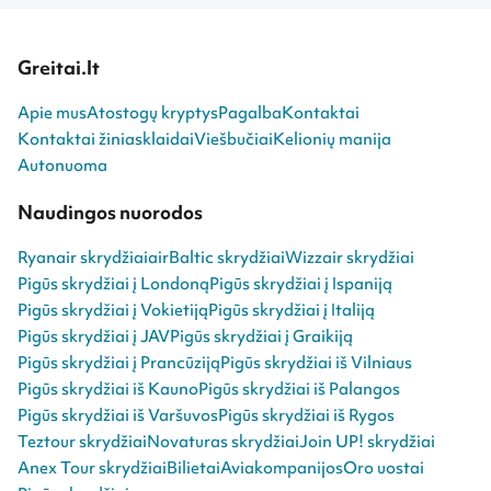
Greitai.lt
Apie mus
Atostogų kryptys
Pagalba
Kontaktai
Kontaktai žiniasklaidai
Viešbučiai
Kelionių manija
Autonuoma
Naudingos nuorodos
Ryanair skrydžiai
airBaltic skrydžiai
Wizzair skrydžiai
Pigūs skrydžiai į Londoną
Pigūs skrydžiai į Ispaniją
Pigūs skrydžiai į Vokietiją
Pigūs skrydžiai į Italiją
Pigūs skrydžiai į JAV
Pigūs skrydžiai į Graikiją
Pigūs skrydžiai į Prancūziją
Pigūs skrydžiai iš Vilniaus
Pigūs skrydžiai iš Kauno
Pigūs skrydžiai iš Palangos
Pigūs skrydžiai iš Varšuvos
Pigūs skrydžiai iš Rygos
Teztour skrydžiai
Novaturas skrydžiai
Join UP! skrydžiai
Anex Tour skrydžiai
Bilietai
Aviakompanijos
Oro uostai