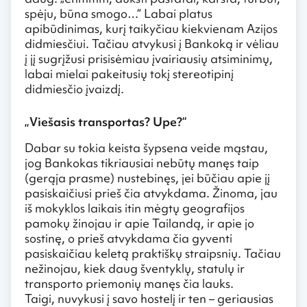
spėju, būna smogo…“ Labai platus
apibūdinimas, kurį taikyčiau kiekvienam Azijos
didmiesčiui. Tačiau atvykusi į Bankoką ir vėliau
į jį sugrįžusi prisisėmiau įvairiausių atsiminimų,
labai mielai pakeitusių tokį stereotipinį
didmiesčio įvaizdį.
„Viešasis transportas? Upe?“
Dabar su tokia keista šypsena veide mąstau,
jog Bankokas tikriausiai nebūtų manęs taip
(gerąja prasme) nustebinęs, jei būčiau apie jį
pasiskaičiusi prieš čia atvykdama. Žinoma, jau
iš mokyklos laikais itin mėgtų geografijos
pamokų žinojau ir apie Tailandą, ir apie jo
sostinę, o prieš atvykdama čia gyventi
pasiskaičiau keletą praktiškų straipsnių. Tačiau
nežinojau, kiek daug šventyklų, statulų ir
transporto priemonių manęs čia lauks.
Taigi, nuvykusi į savo hostelį ir ten – geriausias