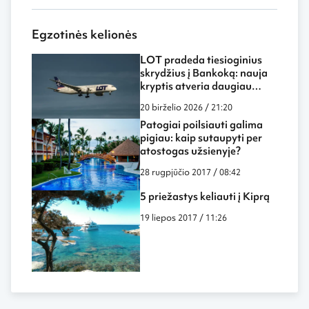
Egzotinės kelionės
LOT pradeda tiesioginius
skrydžius į Bankoką: nauja
kryptis atveria daugiau
galimybių keliautojams iš
20 birželio 2026 / 21:20
Lietuvos
Patogiai poilsiauti galima
pigiau: kaip sutaupyti per
atostogas užsienyje?
28 rugpjūčio 2017 / 08:42
5 priežastys keliauti į Kiprą
19 liepos 2017 / 11:26