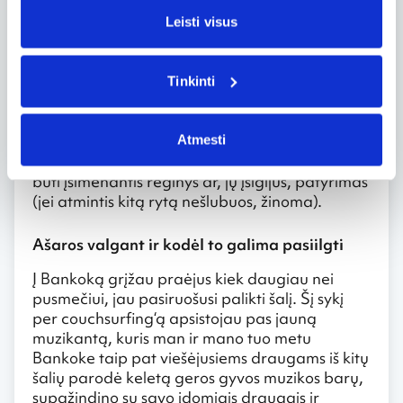
nebuvau – ir, tikiuosi, nesu – perėmusi: jei jau esi
mieste, kodėl pirma nepamatyti kažko pačiai,
Leisti visus
ir tik po to susidaryti vienokią ar kitokią
nuomonę. Atvirai sakant: Ko San gatvėje su
tinkama kompanija gali būti labai smagu. Ar ta
Tinkinti
gatvė patiks, ar ne – nežinia, bet pamatyti
verta. Kad ir toks paviršutiniškas dalykas, kaip
maišyti gėrimai pardavinėjami mažuose
Atmesti
pietryčių Azijai būdinguose kibirėliuose, gali
būti įsimenantis reginys ar, jų įsigijus, patyrimas
(jei atmintis kitą rytą nešlubuos, žinoma).
Ašaros valgant ir kodėl to galima pasiilgti
Į Bankoką grįžau praėjus kiek daugiau nei
pusmečiui, jau pasiruošusi palikti šalį. Šį sykį
per couchsurfing‘ą apsistojau pas jauną
muzikantą, kuris man ir mano tuo metu
Bankoke taip pat viešėjusiems draugams iš kitų
šalių parodė keletą geros gyvos muzikos barų,
supažindino su savo įdomiais draugais ir