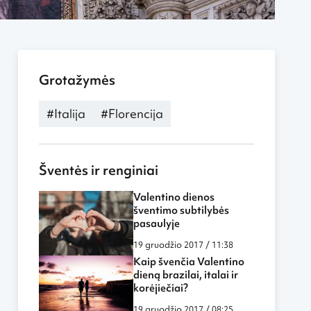
Grotažymės
#Italija
#Florencija
Šventės ir renginiai
Valentino dienos
šventimo subtilybės
pasaulyje
19 gruodžio 2017 / 11:38
Kaip švenčia Valentino
dieną brazilai, italai ir
korėjiečiai?
19 gruodžio 2017 / 08:25