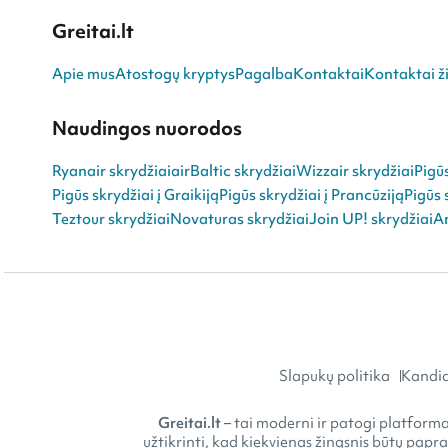
Greitai.lt
Apie mus
Atostogų kryptys
Pagalba
Kontaktai
Kontaktai ži
Naudingos nuorodos
Ryanair skrydžiai
airBaltic skrydžiai
Wizzair skrydžiai
Pigū
Pigūs skrydžiai į Graikiją
Pigūs skrydžiai į Prancūziją
Pigūs 
Teztour skrydžiai
Novaturas skrydžiai
Join UP! skrydžiai
An
Slapukų politika
Kandid
Greitai.lt
– tai moderni ir patogi platforma 
užtikrinti, kad kiekvienas žingsnis būtų papr