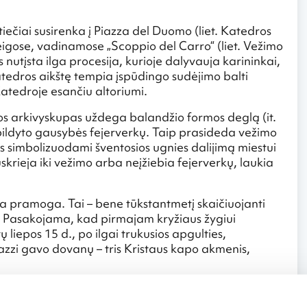
iečiai susirenka į Piazza del Duomo (liet. Katedros
igose, vadinamose „Scoppio del Carro“ (liet. Vežimo
 nutįsta ilga procesija, kurioje dalyvauja karininkai,
atedros aikštę tempia įspūdingo sudėjimo balti
Katedroje esančiu altoriumi.
ijos arkivyskupas uždega balandžio formos deglą (it.
ripildyto gausybės fejerverkų. Taip prasideda vežimo
ses simbolizuodami šventosios ugnies dalijimą miestui
rieja iki vežimo arba neįžiebia fejerverkų, laukia
ta pramoga. Tai – bene tūkstantmetį skaičiuojanti
s. Pasakojama, kad pirmajam kryžiaus žygiui
liepos 15 d., po ilgai trukusios apgulties,
azzi gavo dovanų – tris Kristaus kapo akmenis,
 šeštadienį imti naudoti kaip priemonė naujai
gnį ji būdavo dalinama florentiečių šeimoms, kaip