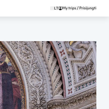
My trips / Prisijungti
LT