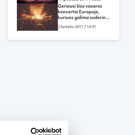
Geriausi šios vasaros
koncertai Europoje,
kuriuos galima suderinti
su poilsiu
2 birželio 2017 / 14:31