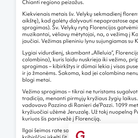
Chianti regiono peizažus.
Kiekvienais metais šv. Velykų sekmadienį florent
aikštę), kad galėtų dalyvauti nepaprastose ape
sprogimas). Šv. Velykų rytą Florencijos gatvėmis
muzikantai, vėliavų mėtytojai, na, o vežimą į K
jaučiai. Vežimas plieniniu lynu sujungiamas su 
Lygiai vidurdienį, skambant „Alleluia“, Florenc
colombina), kuris laidu nuskrieja iki vežimo, p
sprogimas – kibirkštys ir dūmai lekia į visas pu
ir jo žmonėms. Sakoma, kad jei colombina nenusk
blogi metai.
Vežimo sprogimas – tikrai ne turistams sugalvo
tradicija, menanti pirmųjų kryžiaus žygių laiku
vadovavo Pazzino di Ranieri de’Pazzi. 1099 metų 
kryžiuočiai užėmė Jeruzalę. Už tokį nuopelną P
kuriuos šis parsivežė į Florenciją.
Ilgai šeimos rate saugoti akmenys vėliau Velykų
kribirščiai įskelti (it. fuoco novello). Įžiebus u