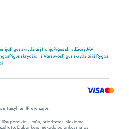
ietiją
Pigūs skrydžiai į Italiją
Pigūs skrydžiai į JAV
angos
Pigūs skrydžiai iš Varšuvos
Pigūs skrydžiai iš Rygos
ai
 ir taisyklės
Pretenzijos
 Jūsų poreikiai – mūsų prioritetas! Siekiame
o rezultato. Dabar kaip niekada palankus metas