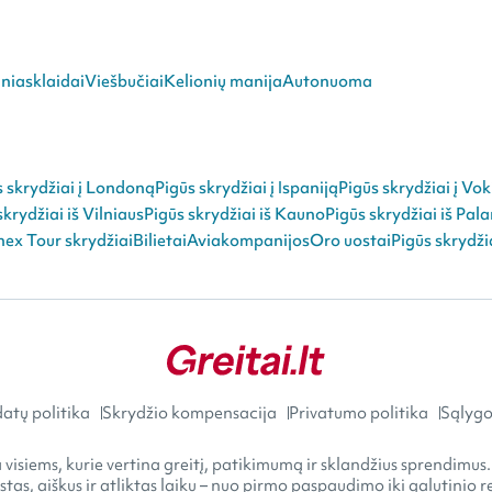
niasklaidai
Viešbučiai
Kelionių manija
Autonuoma
s skrydžiai į Londoną
Pigūs skrydžiai į Ispaniją
Pigūs skrydžiai į Vok
skrydžiai iš Vilniaus
Pigūs skrydžiai iš Kauno
Pigūs skrydžiai iš Pal
ex Tour skrydžiai
Bilietai
Aviakompanijos
Oro uostai
Pigūs skrydži
atų politika
Skrydžio kompensacija
Privatumo politika
Sąlygos
visiems, kurie vertina greitį, patikimumą ir sklandžius sprendimus.
astas, aiškus ir atliktas laiku – nuo pirmo paspaudimo iki galutini