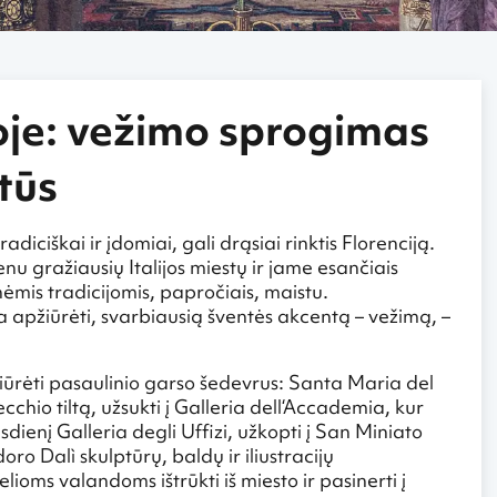
joje: vežimo sprogimas
etūs
adiciškai ir įdomiai, gali drąsiai rinktis Florenciją.
ienu gražiausių Italijos miestų ir jame esančiais
nėmis tradicijomis, papročiais, maistu.
apžiūrėti, svarbiausią šventės akcentą – vežimą, –
žiūrėti pasaulinio garso šedevrus: Santa Maria del
hio tiltą, užsukti į Galleria dell‘Accademia, kur
ienį Galleria degli Uffizi, užkopti į San Miniato
ro Dalì skulptūrų, baldų ir iliustracijų
oms valandoms ištrūkti iš miesto ir pasinerti į