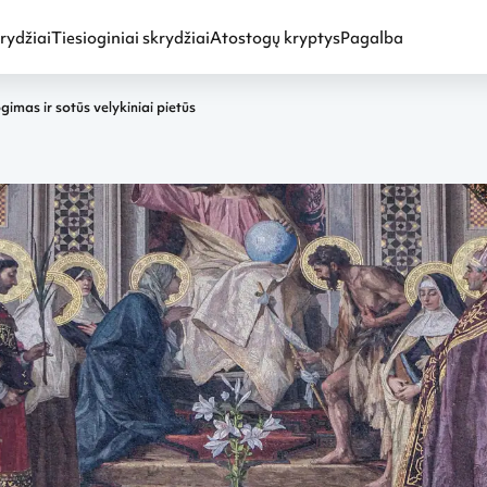
rydžiai
Tiesioginiai skrydžiai
Atostogų kryptys
Pagalba
gimas ir sotūs velykiniai pietūs