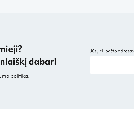
mieji?
Jūsų el. pašto adresas
laiškį dabar!
umo politika.