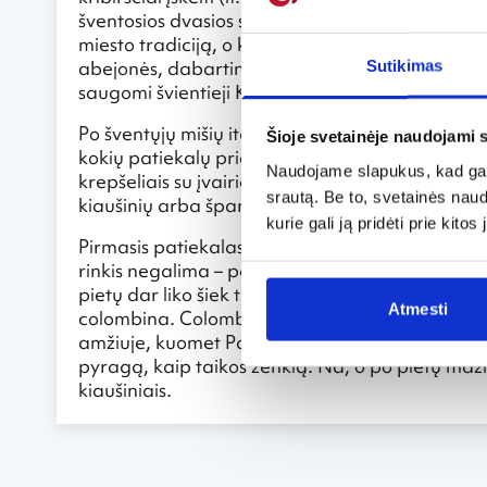
šventosios dvasios simbolis, Kristaus atgimimo 
miesto tradiciją, o kartu ir sukontravo ir pirmą
abejonės, dabartinis vežimas nėra prieš šimtus m
Sutikimas
saugomi švientieji Kristaus kapo akmenys.
Po šventųjų mišių italų šeimos sėda prie gausiai n
Šioje svetainėje naudojami 
kokių patiekalų prigamina italų močiutės ir ma
Naudojame slapukus, kad galė
krepšeliais su įvairiais įdarais ir vieno kąsnio s
srautą. Be to, svetainės nau
kiaušinių arba šparagų su keptu kiaušiniu ir pa
kurie gali ją pridėti prie kit
Pirmasis patiekalas – fettuccine su ėrienos pada
rinkis negalima – pagal griežtas velykines stalo t
pietų dar liko šiek tiek vietos pilve, galima par
Atmesti
colombina. Colomba – tai balandžio formos pyr
amžiuje, kuomet Pavijos miesto apgulties metu
pyragą, kaip taikos ženklą. Na, o po pietų maž
kiaušiniais.