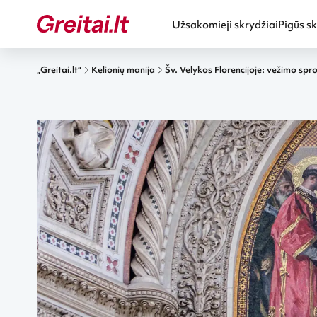
Užsakomieji skrydžiai
Pigūs sk
„Greitai.lt“
Kelionių manija
Šv. Velykos Florencijoje: vežimo spro