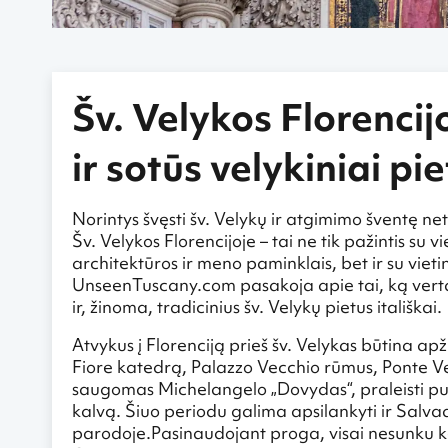
Šv. Velykos Florenci
ir sotūs velykiniai pi
Norintys švęsti šv. Velykų ir atgimimo šventę netr
Šv. Velykos Florencijoje – tai ne tik pažintis su v
architektūros ir meno paminklais, bet ir su vieti
UnseenTuscany.com pasakoja apie tai, ką verta 
ir, žinoma, tradicinius šv. Velykų pietus itališkai.
Atvykus į Florenciją prieš šv. Velykas būtina ap
Fiore katedrą, Palazzo Vecchio rūmus, Ponte Vecc
saugomas Michelangelo „Dovydas“, praleisti pusd
kalvą. Šiuo periodu galima apsilankyti ir Salvado
parodoje.Pasinaudojant proga, visai nesunku keli