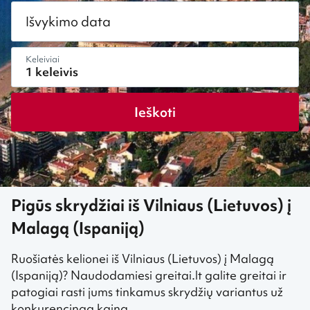
Išvykimo data
Keleiviai
Ieškoti
Pigūs skrydžiai iš Vilniaus (Lietuvos) į
Malagą (Ispaniją)
Ruošiatės kelionei iš Vilniaus (Lietuvos) į Malagą
(Ispaniją)? Naudodamiesi greitai.lt galite greitai ir
patogiai rasti jums tinkamus skrydžių variantus už
konkurencingą kainą.