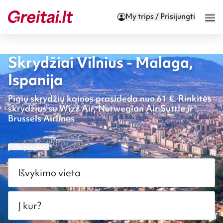
My trips / Prisijungti
Skrydžiai Vilnius - Malaga,
Ispanija
Pigių skrydžių kainos prasideda nuo 61 €. Rinkitės
skrydžius su Wizz Air, Norwegian Air Suttle ir
Brussels Airlines
Į abi puses
Išvykimo vieta
Į kur?