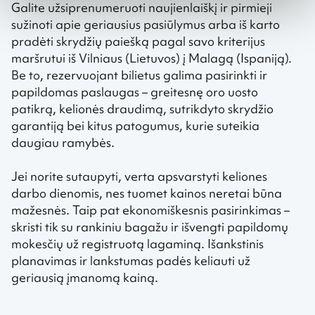
Galite užsiprenumeruoti naujienlaiškį ir pirmieji
sužinoti apie geriausius pasiūlymus arba iš karto
pradėti skrydžių paiešką pagal savo kriterijus
maršrutui iš Vilniaus (Lietuvos) į Malagą (Ispaniją).
Be to, rezervuojant bilietus galima pasirinkti ir
papildomas paslaugas – greitesnę oro uosto
patikrą, kelionės draudimą, sutrikdyto skrydžio
garantiją bei kitus patogumus, kurie suteikia
daugiau ramybės.
Jei norite sutaupyti, verta apsvarstyti keliones
darbo dienomis, nes tuomet kainos neretai būna
mažesnės. Taip pat ekonomiškesnis pasirinkimas –
skristi tik su rankiniu bagažu ir išvengti papildomų
mokesčių už registruotą lagaminą. Išankstinis
planavimas ir lankstumas padės keliauti už
geriausią įmanomą kainą.