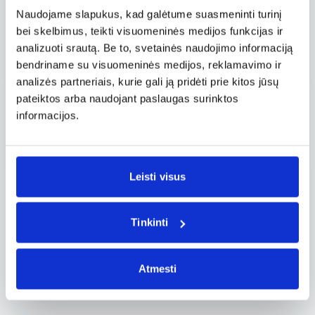
01.06, tre.
Naudojame slapukus, kad galėtume suasmeninti turinį
Vilnius VNO – Malaga AGP
bei skelbimus, teikti visuomeninės medijos funkcijas ir
Tiesioginis
analizuoti srautą. Be to, svetainės naudojimo informaciją
65 €
nuo
Wizz Air
bendriname su visuomeninės medijos, reklamavimo ir
analizės partneriais, kurie gali ją pridėti prie kitos jūsų
pateiktos arba naudojant paslaugas surinktos
11.30, pir.
informacijos.
Vilnius VNO – Malaga AGP
Tiesioginis
,
Savaitgalis
65 €
nuo
Wizz Air
Leisti visus
Rodyti daugiau pasiūlymų
Tinkinti
Greitai.lt dažnai pateikia specialius pasiūlymus,
trumpalaikes akcijas ir nuolaidas, todėl verta
Atmesti
reguliariai sekti kainų pokyčius ir pasinaudoti
palankiausiu momentu įsigyti bilietus.