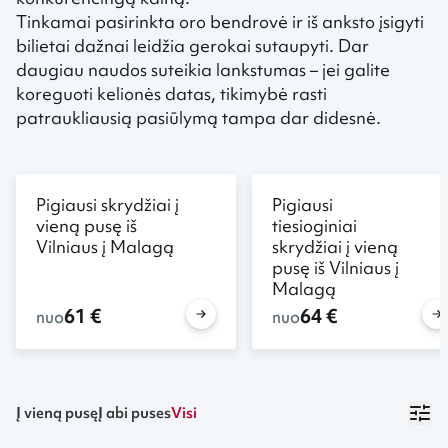
Tinkamai pasirinkta oro bendrovė ir iš anksto įsigyti
bilietai dažnai leidžia gerokai sutaupyti. Dar
daugiau naudos suteikia lankstumas – jei galite
koreguoti kelionės datas, tikimybė rasti
patraukliausią pasiūlymą tampa dar didesnė.
Pigiausi skrydžiai į
Pigiausi
vieną pusę iš
tiesioginiai
Vilniaus į Malagą
skrydžiai į vieną
pusę iš Vilniaus į
Malagą
61 €
64 €
nuo
nuo
Į vieną pusę
Į abi puses
Visi