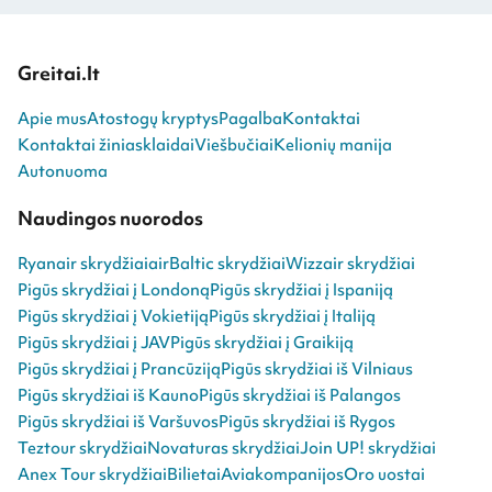
Greitai.lt
Apie mus
Atostogų kryptys
Pagalba
Kontaktai
Kontaktai žiniasklaidai
Viešbučiai
Kelionių manija
Autonuoma
Naudingos nuorodos
Ryanair skrydžiai
airBaltic skrydžiai
Wizzair skrydžiai
Pigūs skrydžiai į Londoną
Pigūs skrydžiai į Ispaniją
Pigūs skrydžiai į Vokietiją
Pigūs skrydžiai į Italiją
Pigūs skrydžiai į JAV
Pigūs skrydžiai į Graikiją
Pigūs skrydžiai į Prancūziją
Pigūs skrydžiai iš Vilniaus
Pigūs skrydžiai iš Kauno
Pigūs skrydžiai iš Palangos
Pigūs skrydžiai iš Varšuvos
Pigūs skrydžiai iš Rygos
Teztour skrydžiai
Novaturas skrydžiai
Join UP! skrydžiai
Anex Tour skrydžiai
Bilietai
Aviakompanijos
Oro uostai