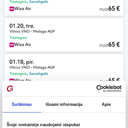
Tiesioginis
,
Savaitgalis
65 €
nuo
Wizz Air
01.20, tre.
Vilnius VNO – Malaga AGP
Tiesioginis
65 €
nuo
Wizz Air
01.18, pir.
Vilnius VNO – Malaga AGP
Tiesioginis
,
Savaitgalis
65 €
nuo
Wizz Air
01.11, pir.
Vilnius VNO – Malaga AGP
Sutikimas
Išsami informacija
Apie
Tiesioginis
,
Savaitgalis
65 €
nuo
Wizz Air
Šioje svetainėje naudojami slapukai