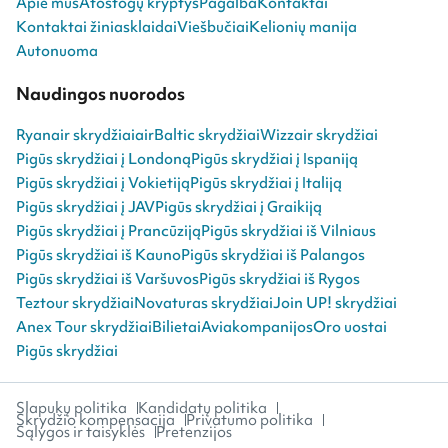
Apie mus
Atostogų kryptys
Pagalba
Kontaktai
Kontaktai žiniasklaidai
Viešbučiai
Kelionių manija
Autonuoma
Naudingos nuorodos
Ryanair skrydžiai
airBaltic skrydžiai
Wizzair skrydžiai
Pigūs skrydžiai į Londoną
Pigūs skrydžiai į Ispaniją
Pigūs skrydžiai į Vokietiją
Pigūs skrydžiai į Italiją
Pigūs skrydžiai į JAV
Pigūs skrydžiai į Graikiją
Pigūs skrydžiai į Prancūziją
Pigūs skrydžiai iš Vilniaus
Pigūs skrydžiai iš Kauno
Pigūs skrydžiai iš Palangos
Pigūs skrydžiai iš Varšuvos
Pigūs skrydžiai iš Rygos
Teztour skrydžiai
Novaturas skrydžiai
Join UP! skrydžiai
Anex Tour skrydžiai
Bilietai
Aviakompanijos
Oro uostai
Pigūs skrydžiai
Slapukų politika
Kandidatų politika
Skrydžio kompensacija
Privatumo politika
Sąlygos ir taisyklės
Pretenzijos