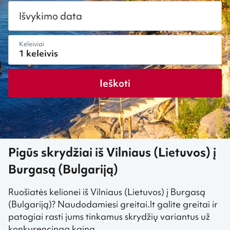
Išvykimo data
Keleiviai
Ieškoti
Pigūs skrydžiai iš Vilniaus (Lietuvos) į
Burgasą (Bulgariją)
Ruošiatės kelionei iš Vilniaus (Lietuvos) į Burgasą
(Bulgariją)? Naudodamiesi greitai.lt galite greitai ir
patogiai rasti jums tinkamus skrydžių variantus už
konkurencingą kainą.