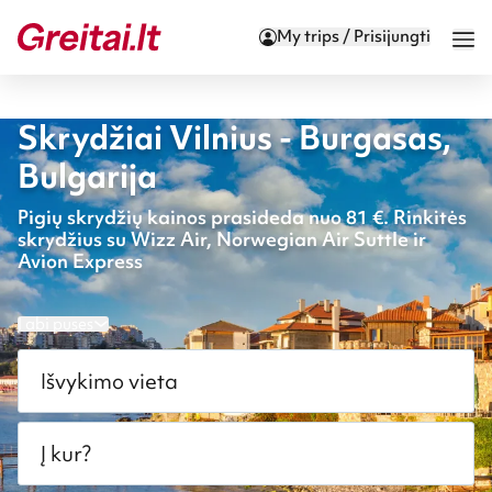
My trips / Prisijungti
Skrydžiai Vilnius - Burgasas,
Bulgarija
Pigių skrydžių kainos prasideda nuo 81 €. Rinkitės
skrydžius su Wizz Air, Norwegian Air Suttle ir
Avion Express
Į abi puses
Išvykimo vieta
Į kur?