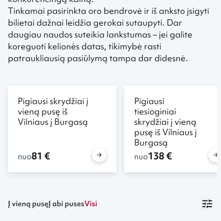
Tinkamai pasirinkta oro bendrovė ir iš anksto įsigyti
bilietai dažnai leidžia gerokai sutaupyti. Dar
daugiau naudos suteikia lankstumas – jei galite
koreguoti kelionės datas, tikimybė rasti
patraukliausią pasiūlymą tampa dar didesnė.
Pigiausi skrydžiai į
Pigiausi
vieną pusę iš
tiesioginiai
Vilniaus į Burgasą
skrydžiai į vieną
pusę iš Vilniaus į
Burgasą
81 €
138 €
nuo
nuo
Į vieną pusę
Į abi puses
Visi