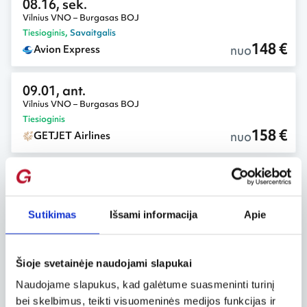
08.16, sek.
Vilnius VNO – Burgasas BOJ
Tiesioginis
,
Savaitgalis
148 €
nuo
Avion Express
09.01, ant.
Vilnius VNO – Burgasas BOJ
Tiesioginis
158 €
nuo
GETJET Airlines
08.18, ant.
Vilnius VNO – Burgasas BOJ
162 €
nuo
Norwegian Air Suttle
Sutikimas
Išsami informacija
Apie
08.30, sek.
Vilnius VNO – Burgasas BOJ
Šioje svetainėje naudojami slapukai
Tiesioginis
,
Savaitgalis
Naudojame slapukus, kad galėtume suasmeninti turinį
163 €
nuo
GETJET Airlines
bei skelbimus, teikti visuomeninės medijos funkcijas ir