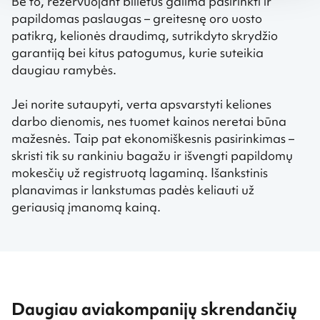
Be to, rezervuojant bilietus galima pasirinkti ir
papildomas paslaugas – greitesnę oro uosto
patikrą, kelionės draudimą, sutrikdyto skrydžio
garantiją bei kitus patogumus, kurie suteikia
daugiau ramybės.
Jei norite sutaupyti, verta apsvarstyti keliones
darbo dienomis, nes tuomet kainos neretai būna
mažesnės. Taip pat ekonomiškesnis pasirinkimas –
skristi tik su rankiniu bagažu ir išvengti papildomų
mokesčių už registruotą lagaminą. Išankstinis
planavimas ir lankstumas padės keliauti už
geriausią įmanomą kainą.
Daugiau aviakompanijų skrendančių