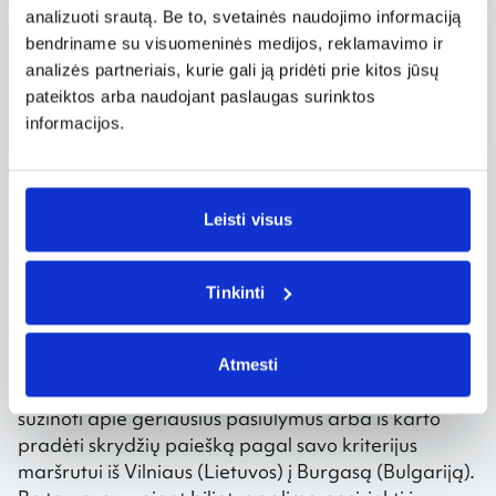
analizuoti srautą. Be to, svetainės naudojimo informaciją
09.03, ket.
bendriname su visuomeninės medijos, reklamavimo ir
Vilnius VNO – Burgasas BOJ
analizės partneriais, kurie gali ją pridėti prie kitos jūsų
Tiesioginis
,
Savaitgalis
pateiktos arba naudojant paslaugas surinktos
165 €
nuo
GETJET Airlines
informacijos.
Rodyti daugiau pasiūlymų
Leisti visus
Greitai.lt dažnai pateikia specialius pasiūlymus,
trumpalaikes akcijas ir nuolaidas, todėl verta
Tinkinti
reguliariai sekti kainų pokyčius ir pasinaudoti
palankiausiu momentu įsigyti bilietus.
Atmesti
Galite užsiprenumeruoti naujienlaiškį ir pirmieji
sužinoti apie geriausius pasiūlymus arba iš karto
pradėti skrydžių paiešką pagal savo kriterijus
maršrutui iš Vilniaus (Lietuvos) į Burgasą (Bulgariją).