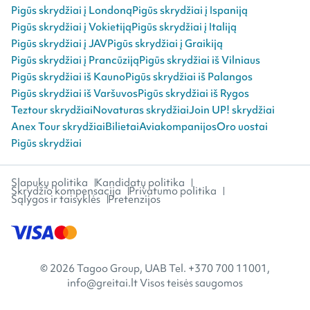
Pigūs skrydžiai į Londoną
Pigūs skrydžiai į Ispaniją
Pigūs skrydžiai į Vokietiją
Pigūs skrydžiai į Italiją
Pigūs skrydžiai į JAV
Pigūs skrydžiai į Graikiją
Pigūs skrydžiai į Prancūziją
Pigūs skrydžiai iš Vilniaus
Pigūs skrydžiai iš Kauno
Pigūs skrydžiai iš Palangos
Pigūs skrydžiai iš Varšuvos
Pigūs skrydžiai iš Rygos
Teztour skrydžiai
Novaturas skrydžiai
Join UP! skrydžiai
Anex Tour skrydžiai
Bilietai
Aviakompanijos
Oro uostai
Pigūs skrydžiai
Slapukų politika
Kandidatų politika
Skrydžio kompensacija
Privatumo politika
Sąlygos ir taisyklės
Pretenzijos
© 2026 Tagoo Group, UAB Tel. +370 700 11001,
info@greitai.lt Visos teisės saugomos