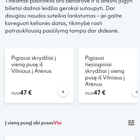
Tinkamai pasirinkta oro bendrovė ir iš anksto įsigyti
bilietai dažnai leidžia gerokai sutaupyti. Dar
daugiau naudos suteikia lankstumas – jei galite
koreguoti kelionės datas, tikimybė rasti
patraukliausią pasiūlymą tampa dar didesnė.
Pigiausi skrydžiai į
Pigiausi
vieną pusę iš
tiesioginiai
Vilniaus į Atėnus
skrydžiai į vieną
pusę iš Vilniaus į
Atėnus
47 €
47 €
nuo
nuo
Į vieną pusę
Į abi puses
Visi