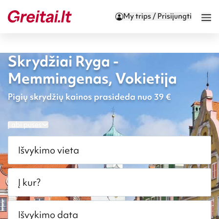
My trips / Prisijungti
Skrydžiai Ryga -
Memmingenas, Vokietija
Pigių skrydžių kainos prasideda nuo 39 €
Į abi puses
Išvykimo vieta
Į kur?
Išvykimo data