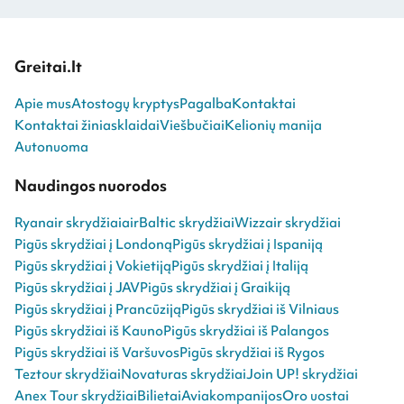
Greitai.lt
Apie mus
Atostogų kryptys
Pagalba
Kontaktai
Kontaktai žiniasklaidai
Viešbučiai
Kelionių manija
Autonuoma
Naudingos nuorodos
Ryanair skrydžiai
airBaltic skrydžiai
Wizzair skrydžiai
Pigūs skrydžiai į Londoną
Pigūs skrydžiai į Ispaniją
Pigūs skrydžiai į Vokietiją
Pigūs skrydžiai į Italiją
Pigūs skrydžiai į JAV
Pigūs skrydžiai į Graikiją
Pigūs skrydžiai į Prancūziją
Pigūs skrydžiai iš Vilniaus
Pigūs skrydžiai iš Kauno
Pigūs skrydžiai iš Palangos
Pigūs skrydžiai iš Varšuvos
Pigūs skrydžiai iš Rygos
Teztour skrydžiai
Novaturas skrydžiai
Join UP! skrydžiai
Anex Tour skrydžiai
Bilietai
Aviakompanijos
Oro uostai