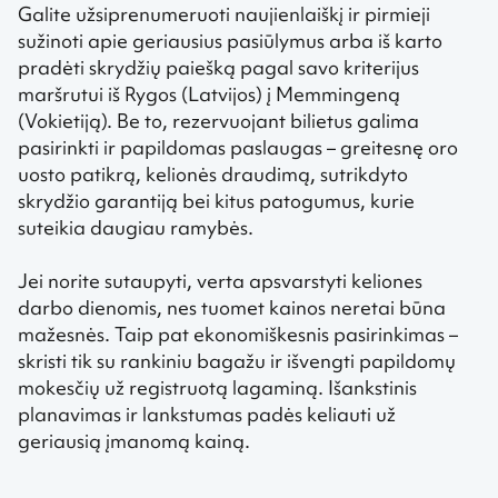
Galite užsiprenumeruoti naujienlaiškį ir pirmieji
sužinoti apie geriausius pasiūlymus arba iš karto
pradėti skrydžių paiešką pagal savo kriterijus
maršrutui iš Rygos (Latvijos) į Memmingeną
(Vokietiją). Be to, rezervuojant bilietus galima
pasirinkti ir papildomas paslaugas – greitesnę oro
uosto patikrą, kelionės draudimą, sutrikdyto
skrydžio garantiją bei kitus patogumus, kurie
suteikia daugiau ramybės.
Jei norite sutaupyti, verta apsvarstyti keliones
darbo dienomis, nes tuomet kainos neretai būna
mažesnės. Taip pat ekonomiškesnis pasirinkimas –
skristi tik su rankiniu bagažu ir išvengti papildomų
mokesčių už registruotą lagaminą. Išankstinis
planavimas ir lankstumas padės keliauti už
geriausią įmanomą kainą.