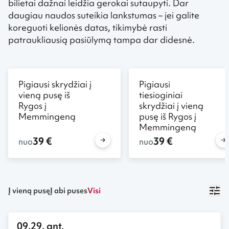
bilietai dažnai leidžia gerokai sutaupyti. Dar
daugiau naudos suteikia lankstumas – jei galite
koreguoti kelionės datas, tikimybė rasti
patraukliausią pasiūlymą tampa dar didesnė.
Pigiausi skrydžiai į
Pigiausi
vieną pusę iš
tiesioginiai
Rygos į
skrydžiai į vieną
Memmingeną
pusę iš Rygos į
Memmingeną
39 €
39 €
nuo
nuo
Į vieną pusę
Į abi puses
Visi
09.29, ant.