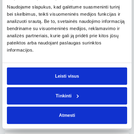
Tiesioginis
Naudojame slapukus, kad galėtume suasmeninti turinį
87 €
nuo
Ryanair
bei skelbimus, teikti visuomeninės medijos funkcijas ir
analizuoti srautą. Be to, svetainės naudojimo informaciją
09.15, ant.
– 09.19, šeš.
bendriname su visuomeninės medijos, reklamavimo ir
Ryga RIX – Memmingenas FMM
analizės partneriais, kurie gali ją pridėti prie kitos jūsų
Tiesioginis
pateiktos arba naudojant paslaugas surinktos
87 €
nuo
Ryanair
informacijos.
08.11, ant.
Ryga RIX – Memmingenas FMM
Leisti visus
Tiesioginis
88 €
nuo
Ryanair
Tinkinti
09.05, šeš.
Ryga RIX – Memmingenas FMM
Atmesti
Tiesioginis
,
Savaitgalis
90 €
nuo
Ryanair