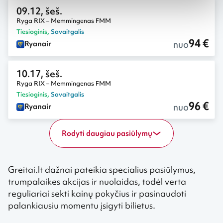
09.12, šeš.
Ryga RIX – Memmingenas FMM
Tiesioginis
,
Savaitgalis
94 €
nuo
Ryanair
10.17, šeš.
Ryga RIX – Memmingenas FMM
Tiesioginis
,
Savaitgalis
96 €
nuo
Ryanair
Rodyti daugiau pasiūlymų
Greitai.lt dažnai pateikia specialius pasiūlymus,
trumpalaikes akcijas ir nuolaidas, todėl verta
reguliariai sekti kainų pokyčius ir pasinaudoti
palankiausiu momentu įsigyti bilietus.