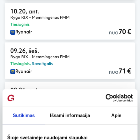
10.20, ant.
Ryga RIX – Memmingenas FMM
Tiesioginis
70 €
nuo
Ryanair
09.26, šeš.
Ryga RIX – Memmingenas FMM
Tiesioginis
,
Savaitgalis
71 €
nuo
Ryanair
08.25, ant.
Ryga RIX – Memmingenas FMM
Tiesioginis
72 €
nuo
Ryanair
Sutikimas
Išsami informacija
Apie
09.15, ant.
– 09.19, šeš.
Ryga RIX – Memmingenas FMM
Šioje svetainėje naudojami slapukai