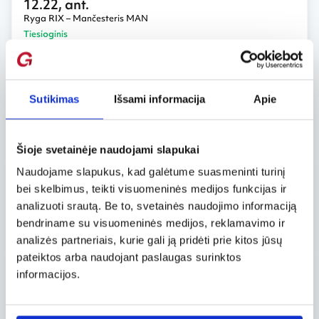
12.22, ant.
Ryga RIX – Mančesteris MAN
Tiesioginis
49 €
nuo
Ryanair
10.21, tre.
Sutikimas
Išsami informacija
Apie
Ryga RIX – Mančesteris MAN
Tiesioginis
49 €
nuo
Ryanair
Šioje svetainėje naudojami slapukai
Naudojame slapukus, kad galėtume suasmeninti turinį
01.31, sek.
bei skelbimus, teikti visuomeninės medijos funkcijas ir
Ryga RIX – Mančesteris MAN
analizuoti srautą. Be to, svetainės naudojimo informaciją
Tiesioginis
,
Savaitgalis
bendriname su visuomeninės medijos, reklamavimo ir
52 €
nuo
Ryanair
analizės partneriais, kurie gali ją pridėti prie kitos jūsų
pateiktos arba naudojant paslaugas surinktos
01.24, sek.
informacijos.
Ryga RIX – Mančesteris MAN
Tiesioginis
,
Savaitgalis