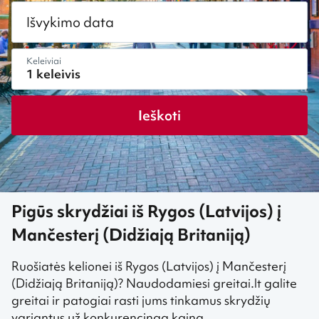
Išvykimo data
Keleiviai
Ieškoti
Pigūs skrydžiai iš Rygos (Latvijos) į
Mančesterį (Didžiają Britaniją)
Ruošiatės kelionei iš Rygos (Latvijos) į Mančesterį
(Didžiają Britaniją)? Naudodamiesi greitai.lt galite
greitai ir patogiai rasti jums tinkamus skrydžių
variantus už konkurencingą kainą.