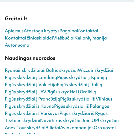
Greitai.lt
Apie mus
Atostogų kryptys
Pagalba
Kontaktai
Kontaktai žiniasklaidai
Viešbučiai
Kelionių manija
Autonuoma
Naudingos nuorodos
Ryanair skrydžiai
airBaltic skrydžiai
Wizzair skrydžiai
Pigūs skrydžiai į Londoną
Pigūs skrydžiai į Ispaniją
Pigūs skrydžiai į Vokietiją
Pigūs skrydžiai į Italiją
Pigūs skrydžiai į JAV
Pigūs skrydžiai į Graikiją
Pigūs skrydžiai į Prancūziją
Pigūs skrydžiai iš Vilniaus
Pigūs skrydžiai iš Kauno
Pigūs skrydžiai iš Palangos
Pigūs skrydžiai iš Varšuvos
Pigūs skrydžiai iš Rygos
Teztour skrydžiai
Novaturas skrydžiai
Join UP! skrydžiai
Anex Tour skrydžiai
Bilietai
Aviakompanijos
Oro uostai