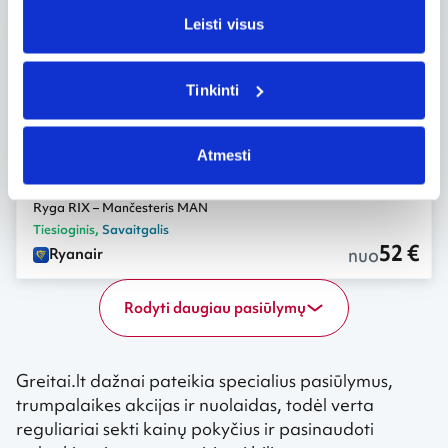
52 €
nuo
Ryanair
Leisti visus
01.23, šeš.
Ryga RIX – Mančesteris MAN
Tinkinti
Tiesioginis
,
Savaitgalis
52 €
nuo
Ryanair
Atmesti
01.16, šeš.
Ryga RIX – Mančesteris MAN
Tiesioginis
,
Savaitgalis
52 €
nuo
Ryanair
Rodyti daugiau pasiūlymų
Greitai.lt dažnai pateikia specialius pasiūlymus,
trumpalaikes akcijas ir nuolaidas, todėl verta
reguliariai sekti kainų pokyčius ir pasinaudoti