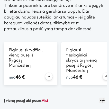
Tinkamai pasirinkta oro bendrovė ir iš anksto įsigyti
bilietai dažnai leidžia gerokai sutaupyti. Dar
daugiau naudos suteikia lankstumas – jei galite
koreguoti kelionės datas, tikimybė rasti
patraukliausią pasiūlymą tampa dar didesnė.
Pigiausi skrydžiai į
Pigiausi
vieną pusę iš
tiesioginiai
Rygos į
skrydžiai į vieną
Mančesterį
pusę iš Rygos į
Mančesterį
46 €
46 €
nuo
nuo
Į vieną pusę
Į abi puses
Visi