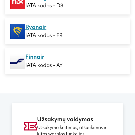
IATA kodas - D8
Ryanair
IATA kodas - FR
Finnair
IATA kodas - AY
Užsakymų valdymas
Užsakymo keitimas, atšaukimas ir
kitos svarbios funkcijos