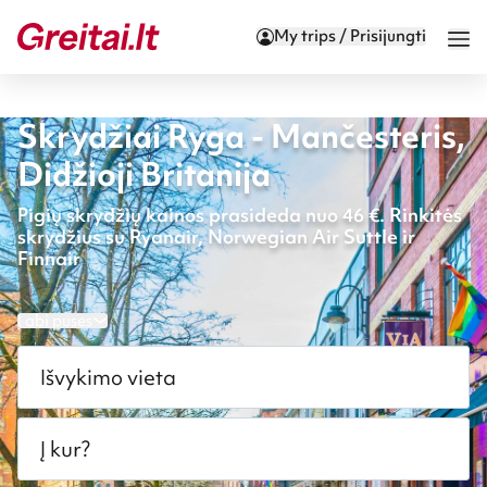
My trips / Prisijungti
Skrydžiai Ryga - Mančesteris,
Didžioji Britanija
Pigių skrydžių kainos prasideda nuo 46 €. Rinkitės
skrydžius su Ryanair, Norwegian Air Suttle ir
Finnair
Į abi puses
Išvykimo vieta
Į kur?