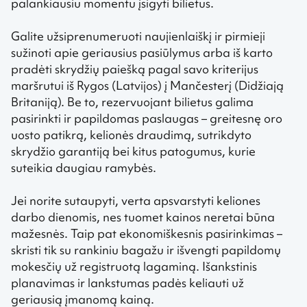
palankiausiu momentu įsigyti bilietus.
Galite užsiprenumeruoti naujienlaiškį ir pirmieji
sužinoti apie geriausius pasiūlymus arba iš karto
pradėti skrydžių paiešką pagal savo kriterijus
maršrutui iš Rygos (Latvijos) į Mančesterį (Didžiają
Britaniją). Be to, rezervuojant bilietus galima
pasirinkti ir papildomas paslaugas – greitesnę oro
uosto patikrą, kelionės draudimą, sutrikdyto
skrydžio garantiją bei kitus patogumus, kurie
suteikia daugiau ramybės.
Jei norite sutaupyti, verta apsvarstyti keliones
darbo dienomis, nes tuomet kainos neretai būna
mažesnės. Taip pat ekonomiškesnis pasirinkimas –
skristi tik su rankiniu bagažu ir išvengti papildomų
mokesčių už registruotą lagaminą. Išankstinis
planavimas ir lankstumas padės keliauti už
geriausią įmanomą kainą.