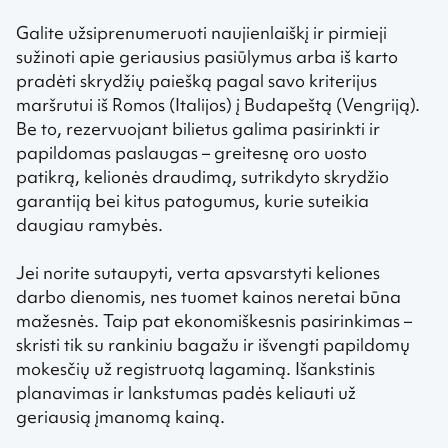
Galite užsiprenumeruoti naujienlaiškį ir pirmieji
sužinoti apie geriausius pasiūlymus arba iš karto
pradėti skrydžių paiešką pagal savo kriterijus
maršrutui iš Romos (Italijos) į Budapeštą (Vengriją).
Be to, rezervuojant bilietus galima pasirinkti ir
papildomas paslaugas – greitesnę oro uosto
patikrą, kelionės draudimą, sutrikdyto skrydžio
garantiją bei kitus patogumus, kurie suteikia
daugiau ramybės.
Jei norite sutaupyti, verta apsvarstyti keliones
darbo dienomis, nes tuomet kainos neretai būna
mažesnės. Taip pat ekonomiškesnis pasirinkimas –
skristi tik su rankiniu bagažu ir išvengti papildomų
mokesčių už registruotą lagaminą. Išankstinis
planavimas ir lankstumas padės keliauti už
geriausią įmanomą kainą.