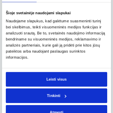
Roma ROM – Budapeštas BUD
Tiesioginis
,
Savaitgalis
42 €
nuo
Wizz Air
Šioje svetainėje naudojami slapukai
Naudojame slapukus, kad galėtume suasmeninti turinį
bei skelbimus, teikti visuomeninės medijos funkcijas ir
09.09, tre.
analizuoti srautą. Be to, svetainės naudojimo informaciją
Roma ROM – Budapeštas BUD
Tiesioginis
bendriname su visuomeninės medijos, reklamavimo ir
42 €
nuo
Wizz Air
analizės partneriais, kurie gali ją pridėti prie kitos jūsų
pateiktos arba naudojant paslaugas surinktos
informacijos.
09.10, ket.
Roma ROM – Budapeštas BUD
Tiesioginis
,
Savaitgalis
42 €
nuo
Wizz Air
Leisti visus
09.16, tre.
Tinkinti
Roma ROM – Budapeštas BUD
Tiesioginis
42 €
nuo
Wizz Air
Atmesti