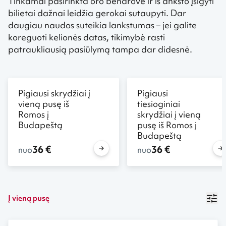
Tinkamai pasirinkta oro bendrovė ir iš anksto įsigyti
bilietai dažnai leidžia gerokai sutaupyti. Dar
daugiau naudos suteikia lankstumas – jei galite
koreguoti kelionės datas, tikimybė rasti
patraukliausią pasiūlymą tampa dar didesnė.
Pigiausi skrydžiai į
Pigiausi
vieną pusę iš
tiesioginiai
Romos į
skrydžiai į vieną
Budapeštą
pusę iš Romos į
Budapeštą
36 €
36 €
nuo
nuo
Į vieną pusę