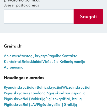
Jūsų el. pašto adresas
Saugoti
Greitai.lt
Apie mus
Atostogų kryptys
Pagalba
Kontaktai
Kontaktai žiniasklaidai
Viešbučiai
Kelionių manija
Autonuoma
Naudingos nuorodos
Ryanair skrydžiai
airBaltic skrydžiai
Wizzair skrydžiai
Pigūs skrydžiai į Londoną
Pigūs skrydžiai į Ispaniją
Pigūs skrydžiai į Vokietiją
Pigūs skrydžiai į Italiją
Pigūs skrydžiai į JAV
Pigūs skrydžiai į Graikiją