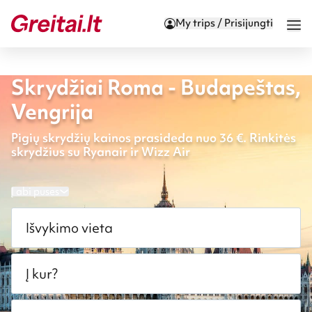
My trips / Prisijungti
Skrydžiai Roma - Budapeštas,
Vengrija
Pigių skrydžių kainos prasideda nuo 36 €. Rinkitės
skrydžius su Ryanair ir Wizz Air
Į abi puses
Išvykimo vieta
Į kur?