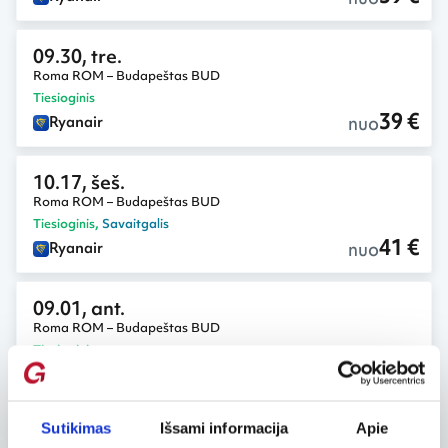
09.30, tre.
Roma ROM – Budapeštas BUD
Tiesioginis
39 €
nuo
Ryanair
10.17, šeš.
Roma ROM – Budapeštas BUD
Tiesioginis
,
Savaitgalis
41 €
nuo
Ryanair
09.01, ant.
Roma ROM – Budapeštas BUD
Tiesioginis
42 €
nuo
Ryanair
Sutikimas
Išsami informacija
Apie
09.04, pen.