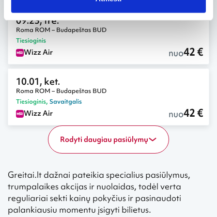
09.23, tre.
Roma ROM – Budapeštas BUD
Tiesioginis
42 €
nuo
Wizz Air
10.01, ket.
Roma ROM – Budapeštas BUD
Tiesioginis
,
Savaitgalis
42 €
nuo
Wizz Air
Rodyti daugiau pasiūlymų
Greitai.lt dažnai pateikia specialius pasiūlymus,
trumpalaikes akcijas ir nuolaidas, todėl verta
reguliariai sekti kainų pokyčius ir pasinaudoti
palankiausiu momentu įsigyti bilietus.