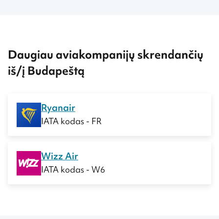
Daugiau aviakompanijų skrendančių
iš/į Budapeštą
Ryanair
IATA kodas - FR
Wizz Air
IATA kodas - W6