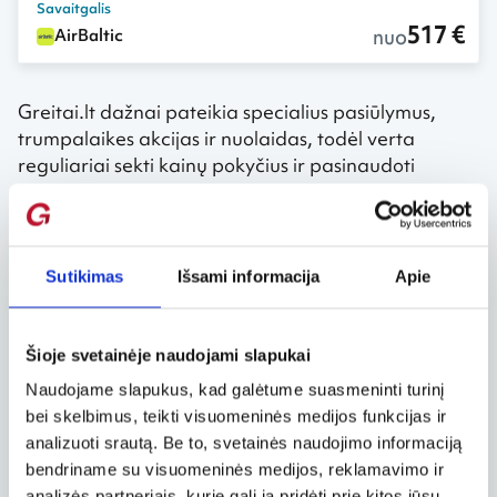
Savaitgalis
517 €
nuo
AirBaltic
Greitai.lt dažnai pateikia specialius pasiūlymus,
trumpalaikes akcijas ir nuolaidas, todėl verta
reguliariai sekti kainų pokyčius ir pasinaudoti
palankiausiu momentu įsigyti bilietus.
Galite užsiprenumeruoti naujienlaiškį ir pirmieji
sužinoti apie geriausius pasiūlymus arba iš karto
Sutikimas
Išsami informacija
Apie
pradėti skrydžių paiešką pagal savo kriterijus
maršrutui iš Palangos (Lietuvos) į Vilnių (Lietuvą). Be
to, rezervuojant bilietus galima pasirinkti ir
Šioje svetainėje naudojami slapukai
papildomas paslaugas – greitesnę oro uosto
Naudojame slapukus, kad galėtume suasmeninti turinį
patikrą, kelionės draudimą, sutrikdyto skrydžio
bei skelbimus, teikti visuomeninės medijos funkcijas ir
garantiją bei kitus patogumus, kurie suteikia
analizuoti srautą. Be to, svetainės naudojimo informaciją
daugiau ramybės.
bendriname su visuomeninės medijos, reklamavimo ir
analizės partneriais, kurie gali ją pridėti prie kitos jūsų