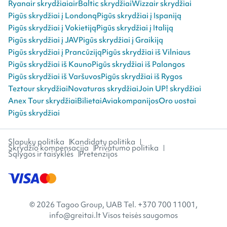
Ryanair skrydžiai
airBaltic skrydžiai
Wizzair skrydžiai
Pigūs skrydžiai į Londoną
Pigūs skrydžiai į Ispaniją
Pigūs skrydžiai į Vokietiją
Pigūs skrydžiai į Italiją
Pigūs skrydžiai į JAV
Pigūs skrydžiai į Graikiją
Pigūs skrydžiai į Prancūziją
Pigūs skrydžiai iš Vilniaus
Pigūs skrydžiai iš Kauno
Pigūs skrydžiai iš Palangos
Pigūs skrydžiai iš Varšuvos
Pigūs skrydžiai iš Rygos
Teztour skrydžiai
Novaturas skrydžiai
Join UP! skrydžiai
Anex Tour skrydžiai
Bilietai
Aviakompanijos
Oro uostai
Pigūs skrydžiai
Slapukų politika
Kandidatų politika
Skrydžio kompensacija
Privatumo politika
Sąlygos ir taisyklės
Pretenzijos
© 2026 Tagoo Group, UAB Tel. +370 700 11001,
info@greitai.lt Visos teisės saugomos