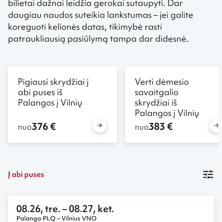
bilietai dažnai leidžia gerokai sutaupyti. Dar
daugiau naudos suteikia lankstumas – jei galite
koreguoti kelionės datas, tikimybė rasti
patraukliausią pasiūlymą tampa dar didesnė.
Pigiausi skrydžiai į
Verti dėmesio
abi puses iš
savaitgalio
Palangos į Vilnių
skrydžiai iš
Palangos į Vilnių
376 €
383 €
nuo
nuo
Į abi puses
08.26, tre.
– 08.27, ket.
Palanga PLQ – Vilnius VNO