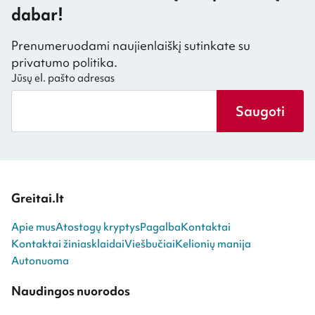
dabar!
Prenumeruodami naujienlaiškį sutinkate su
privatumo politika.
Jūsų el. pašto adresas
Saugoti
Greitai.lt
Apie mus
Atostogų kryptys
Pagalba
Kontaktai
Kontaktai žiniasklaidai
Viešbučiai
Kelionių manija
Autonuoma
Naudingos nuorodos