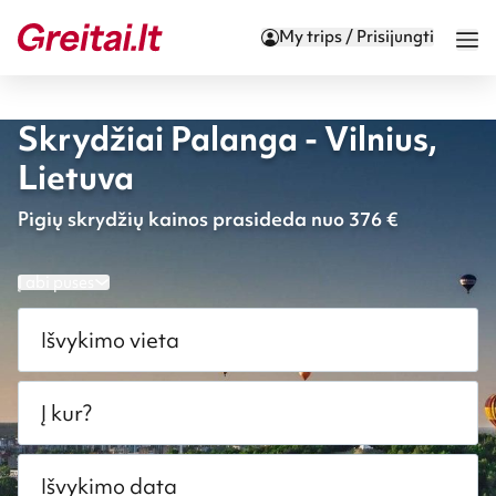
My trips / Prisijungti
Skrydžiai Palanga - Vilnius,
Lietuva
Pigių skrydžių kainos prasideda nuo 376 €
Į abi puses
Išvykimo vieta
Į kur?
Išvykimo data