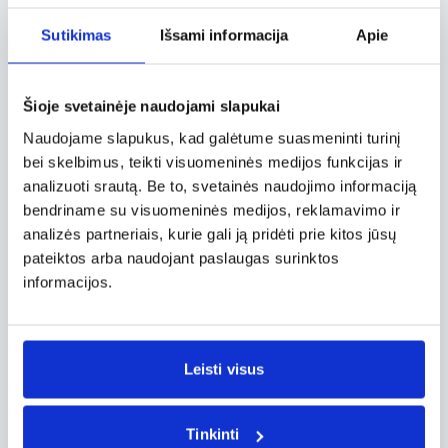
Sutikimas
Išsami informacija
Apie
Galite užsiprenumeruoti naujienlaiškį ir pirmieji
sužinoti apie geriausius pasiūlymus arba iš karto
pradėti skrydžių paiešką pagal savo kriterijus
Šioje svetainėje naudojami slapukai
maršrutui iš Palangos (Lietuvos) į Hamburgą
(Vokietiją). Be to, rezervuojant bilietus galima
Naudojame slapukus, kad galėtume suasmeninti turinį
pasirinkti ir papildomas paslaugas – greitesnę oro
bei skelbimus, teikti visuomeninės medijos funkcijas ir
uosto patikrą, kelionės draudimą, sutrikdyto
analizuoti srautą. Be to, svetainės naudojimo informaciją
skrydžio garantiją bei kitus patogumus, kurie
bendriname su visuomeninės medijos, reklamavimo ir
suteikia daugiau ramybės.
analizės partneriais, kurie gali ją pridėti prie kitos jūsų
pateiktos arba naudojant paslaugas surinktos
Jei norite sutaupyti, verta apsvarstyti keliones
informacijos.
darbo dienomis, nes tuomet kainos neretai būna
mažesnės. Taip pat ekonomiškesnis pasirinkimas –
skristi tik su rankiniu bagažu ir išvengti papildomų
Leisti visus
mokesčių už registruotą lagaminą. Išankstinis
planavimas ir lankstumas padės keliauti už
geriausią įmanomą kainą.
Tinkinti