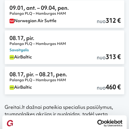
09.01, ant.
– 09.04, pen.
Palanga PLQ – Hamburgas HAM
312 €
nuo
Norwegian Air Suttle
08.17, pir.
Palanga PLQ – Hamburgas HAM
Savaitgalis
313 €
nuo
AirBaltic
08.17, pir.
– 08.21, pen.
Palanga PLQ – Hamburgas HAM
460 €
nuo
AirBaltic
Greitai.lt dažnai pateikia specialius pasiūlymus,
trumpalaikes akcijas ir nuolaidas, todėl verta
reguliariai sekti kainų pokyčius ir pasinaudoti
palankiausiu momentu įsigyti bilietus.