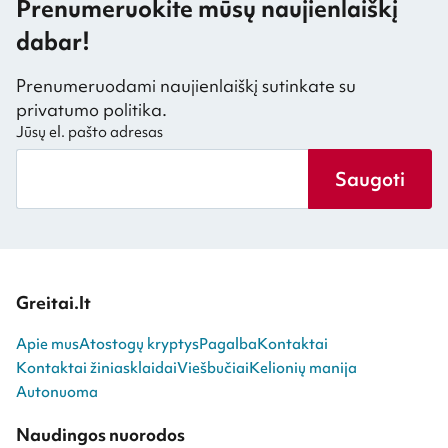
Prenumeruokite mūsų naujienlaiškį
dabar!
Prenumeruodami naujienlaiškį sutinkate su
privatumo politika.
Jūsų el. pašto adresas
Saugoti
Greitai.lt
Apie mus
Atostogų kryptys
Pagalba
Kontaktai
Kontaktai žiniasklaidai
Viešbučiai
Kelionių manija
Autonuoma
Naudingos nuorodos