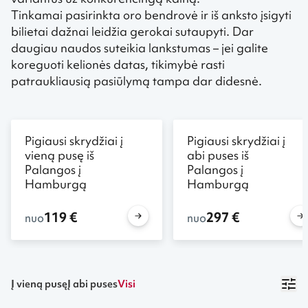
Tinkamai pasirinkta oro bendrovė ir iš anksto įsigyti
bilietai dažnai leidžia gerokai sutaupyti. Dar
daugiau naudos suteikia lankstumas – jei galite
koreguoti kelionės datas, tikimybė rasti
patraukliausią pasiūlymą tampa dar didesnė.
Pigiausi skrydžiai į
Pigiausi skrydžiai į
vieną pusę iš
abi puses iš
Palangos į
Palangos į
Hamburgą
Hamburgą
119 €
297 €
nuo
nuo
Į vieną pusę
Į abi puses
Visi