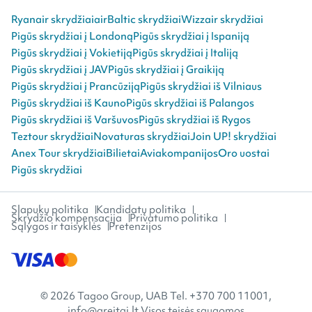
Ryanair skrydžiai
airBaltic skrydžiai
Wizzair skrydžiai
Pigūs skrydžiai į Londoną
Pigūs skrydžiai į Ispaniją
Pigūs skrydžiai į Vokietiją
Pigūs skrydžiai į Italiją
Pigūs skrydžiai į JAV
Pigūs skrydžiai į Graikiją
Pigūs skrydžiai į Prancūziją
Pigūs skrydžiai iš Vilniaus
Pigūs skrydžiai iš Kauno
Pigūs skrydžiai iš Palangos
Pigūs skrydžiai iš Varšuvos
Pigūs skrydžiai iš Rygos
Teztour skrydžiai
Novaturas skrydžiai
Join UP! skrydžiai
Anex Tour skrydžiai
Bilietai
Aviakompanijos
Oro uostai
Pigūs skrydžiai
Slapukų politika
Kandidatų politika
Skrydžio kompensacija
Privatumo politika
Sąlygos ir taisyklės
Pretenzijos
© 2026 Tagoo Group, UAB Tel. +370 700 11001,
info@greitai.lt Visos teisės saugomos