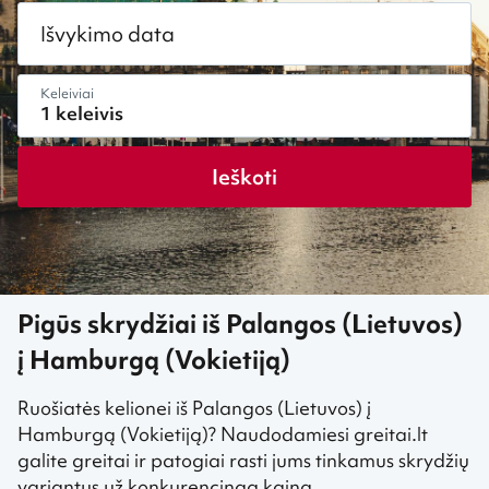
Išvykimo data
Keleiviai
Ieškoti
Pigūs skrydžiai iš Palangos (Lietuvos)
į Hamburgą (Vokietiją)
Ruošiatės kelionei iš Palangos (Lietuvos) į
Hamburgą (Vokietiją)? Naudodamiesi greitai.lt
galite greitai ir patogiai rasti jums tinkamus skrydžių
variantus už konkurencingą kainą.