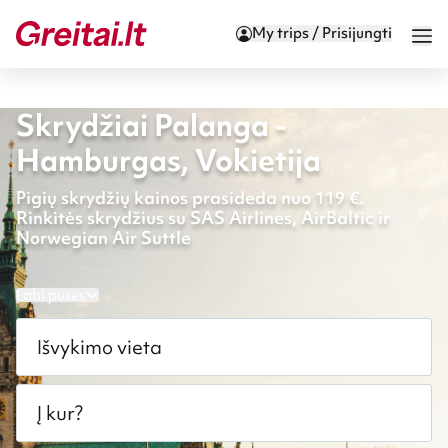
My trips / Prisijungti
Skrydžiai Palanga -
Hamburgas, Vokietija
Pigių skrydžių kainos prasideda nuo 119 €.
Rinkitės skrydžius su SAS Airlines, AirBaltic ir
Norwegian Air Suttle
Į abi puses
Išvykimo vieta
Į kur?