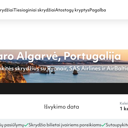
rydžiai
Tiesioginiai skrydžiai
Atostogų kryptys
Pagalba
aro Algarvė, Portugalija
kitės skrydžius su Ryanair, SAS Airlines ir AirBalti
Kelei
Išvykimo data
ių pasiūlymų
Skrydžio bilietai įvairiems poreikiams
Sutaupykite