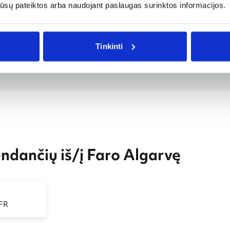
os jūsų pateiktos arba naudojant paslaugas surinktos informacijos.
arbo dienomis, nes tuomet kainos neretai būna mažesnės. T
ų už registruotą lagaminą. Išankstinis planavimas ir lan
Tinkinti
dančių iš/į Faro Algarvę
 FR