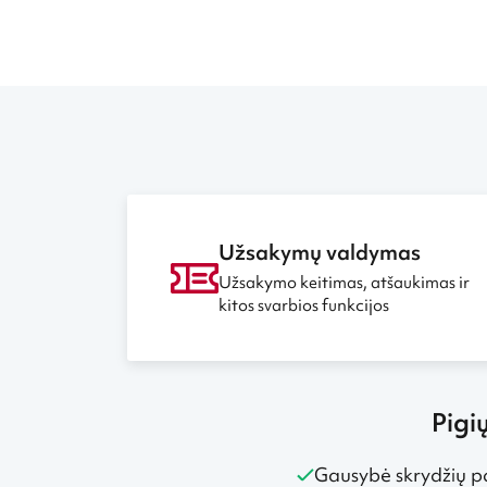
Užsakymų valdymas
Užsakymo keitimas, atšaukimas ir
kitos svarbios funkcijos
Pigi
Gausybė skrydžių p