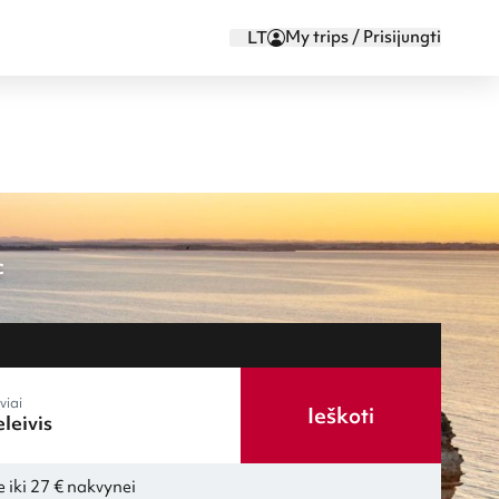
My trips / Prisijungti
LT
c
viai
Ieškoti
 iki 27 € nakvynei