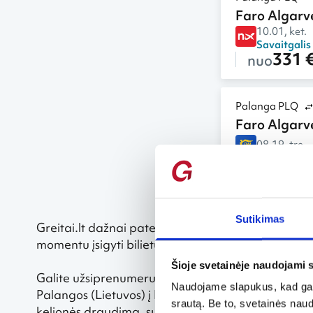
Faro Algarv
10.01, ket.
Savaitgalis
331 
nuo
Palanga PLQ
Faro Algarv
08.19, tre.
–
438 
nuo
Sutikimas
Greitai.lt dažnai pateikia specialius pasiūlymus, t
momentu įsigyti bilietus.
Šioje svetainėje naudojami 
Galite užsiprenumeruoti naujienlaiškį ir pirmieji s
Naudojame slapukus, kad galė
Palangos (Lietuvos) į Faro Algarvę (Portugaliją). 
srautą. Be to, svetainės nau
kelionės draudimą, sutrikdyto skrydžio garantiją 