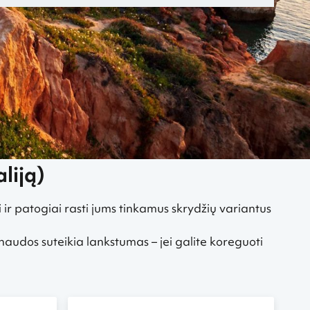
liją)
i ir patogiai rasti jums tinkamus skrydžių variantus
 naudos suteikia lankstumas – jei galite koreguoti