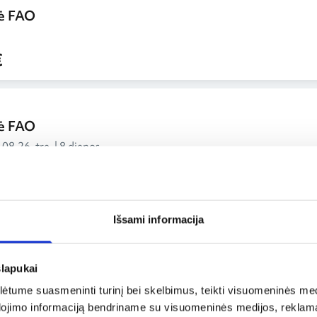
ė FAO
€
ė FAO
 08.26, tre. | 8 dienos
€
Išsami informacija
rumpalaikes akcijas ir nuolaidas, todėl verta reguliariai 
slapukai
užinoti apie geriausius pasiūlymus arba iš karto pradėti sk
tume suasmeninti turinį bei skelbimus, teikti visuomeninės medij
Be to, rezervuojant bilietus galima pasirinkti ir papildom
dojimo informaciją bendriname su visuomeninės medijos, reklamav
bei kitus patogumus, kurie suteikia daugiau ramybės.