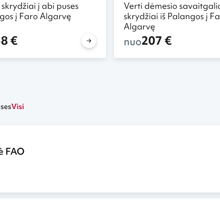
 skrydžiai į abi puses
Verti dėmesio savaitgali
ngos į Faro Algarvę
skrydžiai iš Palangos į F
Algarvę
8 €
207 €
nuo
uses
Visi
ė FAO