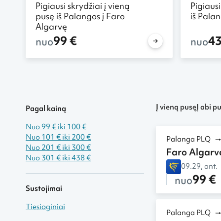
Pigiausi skrydžiai į vieną
Pigiausi
pusę iš Palangos į Faro
iš Pala
Algarvę
99 €
43
nuo
nuo
Į vieną pusę
Į abi p
Pagal kainą
Nuo 99 € iki 100 €
Nuo 101 € iki 200 €
Palanga PLQ
Nuo 201 € iki 300 €
Faro Algarv
Nuo 301 € iki 438 €
09.29, ant.
99 €
nuo
Sustojimai
Tiesioginiai
Palanga PLQ