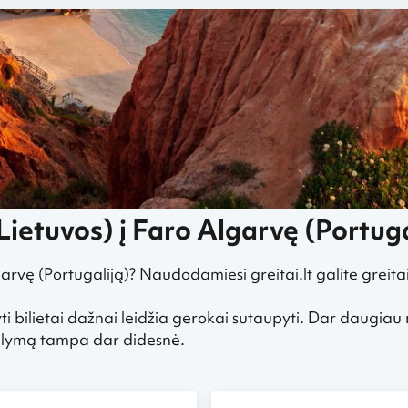
krydžiai iš Palangos į Faro Algarvę, Portugaliją
Lietuvos) į Faro Algarvę (Portuga
garvę (Portugaliją)? Naudodamiesi greitai.lt galite greita
ti bilietai dažnai leidžia gerokai sutaupyti. Dar daugiau
siūlymą tampa dar didesnė.