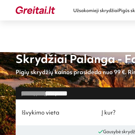
Užsakomieji skrydžiai
Pigūs sk
Skrydžiai Palanga - F
Pigių skrydžių kainos prasideda nuo 99 €. Rin
Į vieną pusę
Į abi puses
Išvykimo vieta
Į kur?
Gausybė skrydž