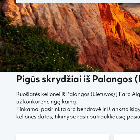
„Greitai.lt“
Pigūs skrydžiai
Pigūs skrydžiai iš Palangos
Pigūs s
Pigūs skrydžiai iš Palangos (
Ruošiatės kelionei iš Palangos (Lietuvos) į Faro Al
už konkurencingą kainą.
Tinkamai pasirinkta oro bendrovė ir iš anksto įsigy
kelionės datas, tikimybė rasti patraukliausią pa