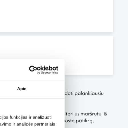
Apie
sekti kainų pokyčius ir pasinaudoti palankiausiu
rydžių paiešką pagal savo kriterijus maršrutui iš
os funkcijas ir analizuoti
as paslaugas – greitesnę oro uosto patikrą,
imo ir analizės partneriais,