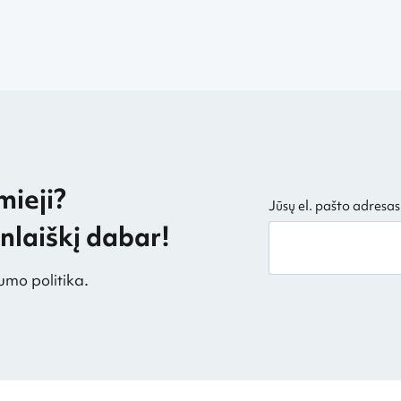
mieji?
Jūsų el. pašto adresas
laiškį dabar!
umo politika.