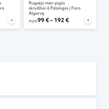
o
Rugsėjo mėn pigūs
aro
skrydžiai iš Palangos į Faro
Algarvę
99 € – 192 €
nuo