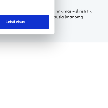
aip pat ekonomiškesnis pasirinkimas – skristi tik
kstumas padės keliauti už geriausią įmanomą
Leisti visus