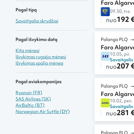
Faro Algarv
Pagal tipą
09.30, tre.
192 
nuo
Savaitgalio skrydžiai
Pagal išvykimo datą
Palanga PLQ
Faro Algarv
Kitą mėnesį
10.05, pir.
Išvykimas rugsėjo mėnesį
Savaitgalis
Išvykimas spalio mėnesį
207 
nuo
Pagal aviakompanijas
Palanga PLQ
Ryanair (FR)
Faro Algarv
SAS Airlines (SK)
10.02, pen.
AirBaltic (BT)
Savaitgalis
281 
Norwegian Air Suttle (DY)
nuo
Palanga PLQ