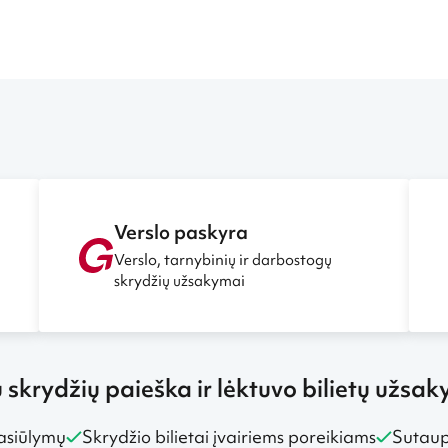
Verslo paskyra
Verslo, tarnybinių ir darbostogų
skrydžių užsakymai
ų skrydžių paieška ir lėktuvo bilietų užsa
asiūlymų
Skrydžio bilietai įvairiems poreikiams
Sutaupy