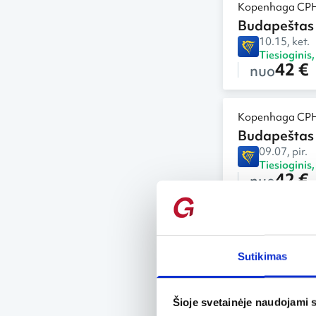
Kopenhaga CP
Budapeštas
10.15, ket.
Tiesioginis
42 €
nuo
Kopenhaga CP
Budapeštas
09.07, pir.
Tiesioginis
42 €
nuo
Kopenhaga CP
Budapeštas
Sutikimas
09.13, sek.
Tiesioginis
42 €
nuo
Šioje svetainėje naudojami 