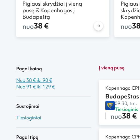
Pigiausi skrydžiai į vieną
Pigiausi
pusę iš Kopenhagos į
skrydžia
Budapeštą
Kopenh
38 €
38
nuo
nuo
Į vieną pusę
Pagal kainą
Nuo 38 € iki 90 €
Nuo 91 € iki 129 €
Kopenhaga CP
Budapeštas
09.30, tre.
Sustojimai
Tiesioginis
38 €
nuo
Tiesioginiai
Kopenhaga CP
Pagal tipą