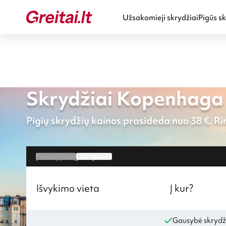
Užsakomieji skrydžiai
Pigūs sk
Skrydžiai Kopenhaga 
Pigių skrydžių kainos prasideda nuo 38 €. Rin
Į vieną pusę
Į abi puses
Išvykimo vieta
Į kur?
Gausybė skrydž