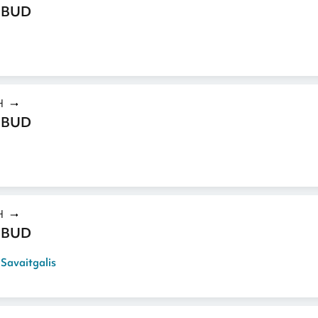
 BUD
H
 BUD
H
 BUD
,
Savaitgalis