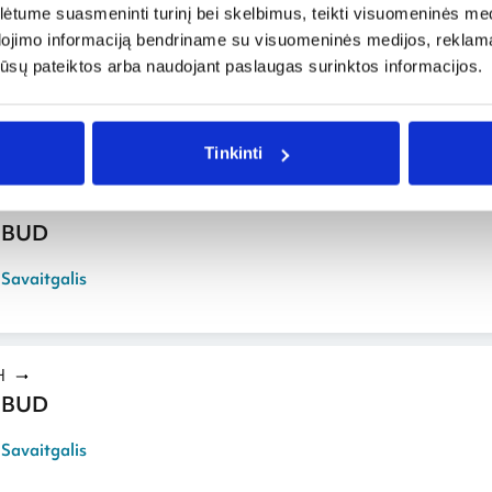
tume suasmeninti turinį bei skelbimus, teikti visuomeninės medij
H
dojimo informaciją bendriname su visuomeninės medijos, reklamav
 BUD
os jūsų pateiktos arba naudojant paslaugas surinktos informacijos.
Tinkinti
H
 BUD
,
Savaitgalis
H
 BUD
,
Savaitgalis