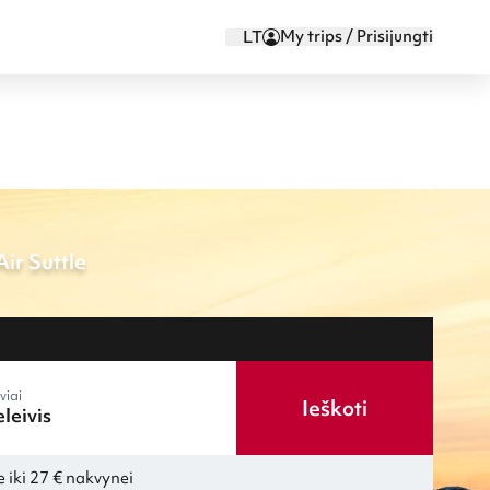
My trips / Prisijungti
LT
ir Suttle
viai
Ieškoti
 iki 27 € nakvynei