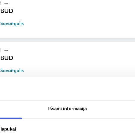
H
 BUD
,
Savaitgalis
H
 BUD
,
Savaitgalis
H
 BUD
Išsami informacija
,
Savaitgalis
slapukai