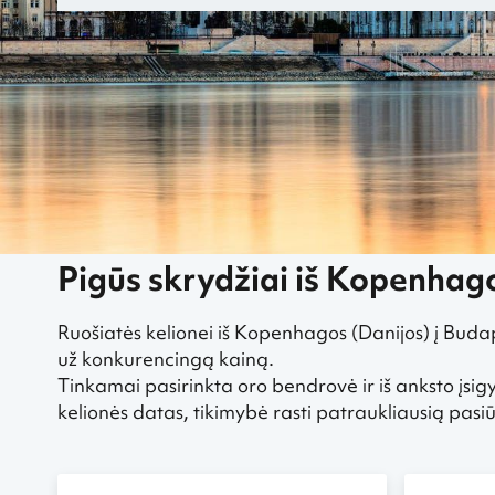
„Greitai.lt“
Pigūs skrydžiai
Pigūs skrydžiai iš Kopenhagos
Pig
Pigūs skrydžiai iš Kopenhago
Ruošiatės kelionei iš Kopenhagos (Danijos) į Budap
už konkurencingą kainą.
Tinkamai pasirinkta oro bendrovė ir iš anksto įsigy
kelionės datas, tikimybė rasti patraukliausią pa