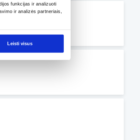
os funkcijas ir analizuoti
imo ir analizės partneriais,
Leisti visus