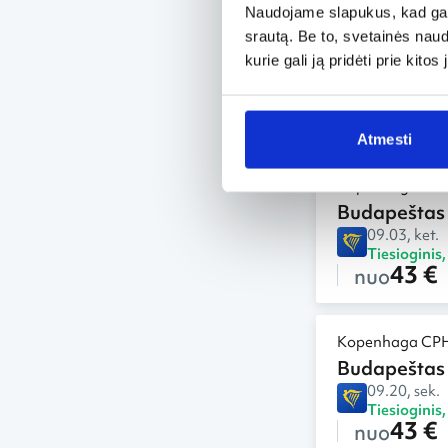
Naudojame slapukus, kad galė
Kopenhaga CP
srautą. Be to, svetainės nau
Budapeštas
kurie gali ją pridėti prie kit
08.19, tre.
Tiesioginis
43 €
nuo
Atmesti
Kopenhaga CP
Budapeštas
09.03, ket.
Tiesioginis
43 €
nuo
Kopenhaga CP
Budapeštas
09.20, sek.
Tiesioginis
43 €
nuo