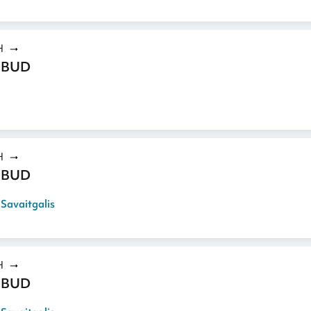
H
 BUD
H
 BUD
,
Savaitgalis
H
 BUD