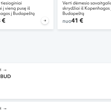
 tiesioginiai
Verti dėmesio savaitgali
i į vieną pusę iš
skrydžiai iš Kopenhagos 
agos į Budapeštą
Budapeštą
 €
41 €
nuo
H
 BUD
H