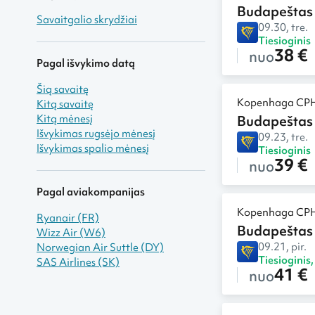
Budapeštas
Savaitgalio skrydžiai
09.30, tre.
Tiesioginis
38 €
nuo
Pagal išvykimo datą
Šią savaitę
Kopenhaga CP
Kitą savaitę
Kitą mėnesį
Budapeštas
Išvykimas rugsėjo mėnesį
09.23, tre.
Išvykimas spalio mėnesį
Tiesioginis
39 €
nuo
Pagal aviakompanijas
Kopenhaga CP
Ryanair (FR)
Budapeštas
Wizz Air (W6)
09.21, pir.
Norwegian Air Suttle (DY)
Tiesioginis
SAS Airlines (SK)
41 €
nuo