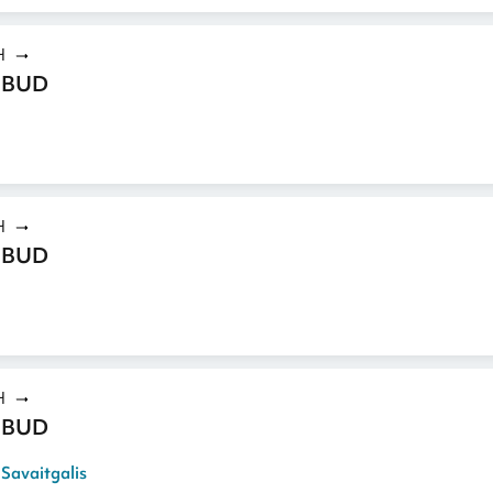
H
 BUD
H
 BUD
H
 BUD
,
Savaitgalis