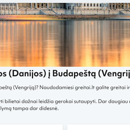
ūs skrydžiai iš Kopenhagos į Budapeštą, Vengriją
s (Danijos) į Budapeštą (Vengri
eštą (Vengriją)? Naudodamiesi greitai.lt galite greitai ir
ti bilietai dažnai leidžia gerokai sutaupyti. Dar daugiau
siūlymą tampa dar didesnė.