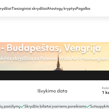
rydžiai
Tiesioginiai skrydžiai
Atostogų kryptys
Pagalba
- Budapeštas, Vengrija
kitės skrydžius su Ryanair, Wizz Air ir Norwegian A
Kelei
Išvykimo data
ių pasiūlymų
Skrydžio bilietai įvairiems poreikiams
Sutaupykite