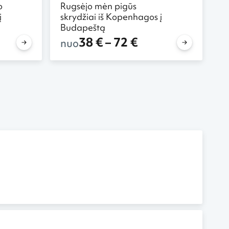
o
Rugsėjo mėn pigūs
į
skrydžiai iš Kopenhagos į
Budapeštą
38 € – 72 €
nuo