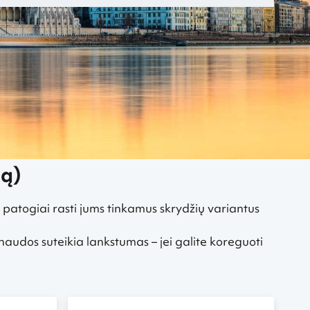
ją)
 patogiai rasti jums tinkamus skrydžių variantus
 naudos suteikia lankstumas – jei galite koreguoti