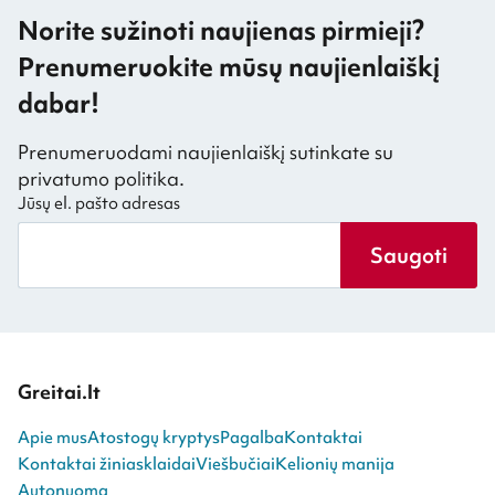
Norite sužinoti naujienas pirmieji?
Prenumeruokite mūsų naujienlaiškį
dabar!
Prenumeruodami naujienlaiškį sutinkate su
privatumo politika.
Jūsų el. pašto adresas
Saugoti
Greitai.lt
Apie mus
Atostogų kryptys
Pagalba
Kontaktai
Kontaktai žiniasklaidai
Viešbučiai
Kelionių manija
Autonuoma