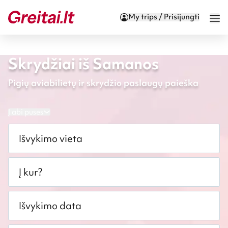
My trips / Prisijungti
Skrydžiai iš Samanos
Pigių aviabilietų ir skrydžio paslaugų paieška
Į abi puses
Išvykimo vieta
Į kur?
Išvykimo data