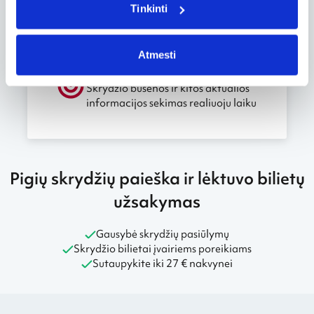
Tinkinti
Atmesti
Skrydžio sekimas
Skrydžio būsenos ir kitos aktualios
informacijos sekimas realiuoju laiku
Pigių skrydžių paieška ir lėktuvo bilietų
užsakymas
Gausybė skrydžių pasiūlymų
Skrydžio bilietai įvairiems poreikiams
Sutaupykite iki 27 € nakvynei