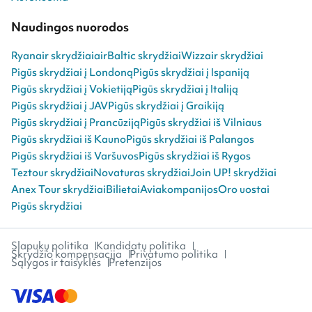
Naudingos nuorodos
Ryanair skrydžiai
airBaltic skrydžiai
Wizzair skrydžiai
Pigūs skrydžiai į Londoną
Pigūs skrydžiai į Ispaniją
Pigūs skrydžiai į Vokietiją
Pigūs skrydžiai į Italiją
Pigūs skrydžiai į JAV
Pigūs skrydžiai į Graikiją
Pigūs skrydžiai į Prancūziją
Pigūs skrydžiai iš Vilniaus
Pigūs skrydžiai iš Kauno
Pigūs skrydžiai iš Palangos
Pigūs skrydžiai iš Varšuvos
Pigūs skrydžiai iš Rygos
Teztour skrydžiai
Novaturas skrydžiai
Join UP! skrydžiai
Anex Tour skrydžiai
Bilietai
Aviakompanijos
Oro uostai
Pigūs skrydžiai
Slapukų politika
Kandidatų politika
Skrydžio kompensacija
Privatumo politika
Sąlygos ir taisyklės
Pretenzijos