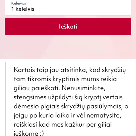
Keleiviai
Ieškoti
Kartais taip jau atsitinka, kad skrydžių
tam tikromis kryptimis mums reikia
giliau paieškoti. Nenusiminkite,
stengsimės užpildyti šią kryptį vertais
dėmesio pigiais skrydžių pasiūlymais, o
jeigu po kurio laiko ir vėl nematysite,
reiškiasi kad mes kažkur per giliai
ieškome :)