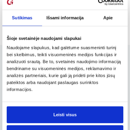
Sutikimas
Išsami informacija
Apie
Šioje svetainėje naudojami slapukai
Naudojame slapukus, kad galėtume suasmeninti turinį
bei skelbimus, teikti visuomeninės medijos funkcijas ir
analizuoti srautą. Be to, svetainės naudojimo informaciją
bendriname su visuomeninės medijos, reklamavimo ir
Užsakymų valdymas
analizės partneriais, kurie gali ją pridėti prie kitos jūsų
Užsakymo keitimas, atšaukimas ir
pateiktos arba naudojant paslaugas surinktos
kitos svarbios funkcijos
informacijos.
Verslo paskyra
Leisti visus
Verslo, tarnybinių ir darbostogų
skrydžių užsakymai