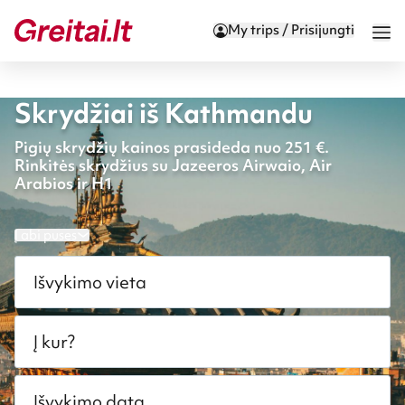
My trips / Prisijungti
Skrydžiai iš Kathmandu
Pigių skrydžių kainos prasideda nuo 251 €.
Rinkitės skrydžius su Jazeeros Airwaio, Air
Arabios ir H1
Į abi puses
Išvykimo vieta
Į kur?
Išvykimo data