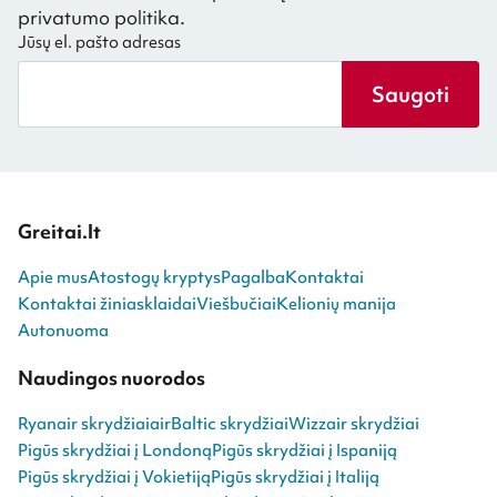
privatumo politika.
Jūsų el. pašto adresas
Saugoti
Greitai.lt
Apie mus
Atostogų kryptys
Pagalba
Kontaktai
Kontaktai žiniasklaidai
Viešbučiai
Kelionių manija
Autonuoma
Naudingos nuorodos
Ryanair skrydžiai
airBaltic skrydžiai
Wizzair skrydžiai
Pigūs skrydžiai į Londoną
Pigūs skrydžiai į Ispaniją
Pigūs skrydžiai į Vokietiją
Pigūs skrydžiai į Italiją