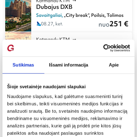
Katmandu KTM
Dubajus DXB
Savaitgaliai
,
„City break“
,
Poilsis
,
Tolimos
251 €
nuo
08.27, ket.
Katmandu KTM
Stambulas IST
Savaitgaliai
,
„City break“
,
Aktyviems
338 €
nuo
10.17, šeš.
Sutikimas
Išsami informacija
Apie
Katmandu KTM
Vilnius VNO
Šioje svetainėje naudojami slapukai
Savaitgaliai
,
„City break“
,
Pažintinės
,
Naudojame slapukus, kad galėtume suasmeninti turinį
Istorija
bei skelbimus, teikti visuomeninės medijos funkcijas ir
651 €
nuo
02.28, sek.
analizuoti srautą. Be to, svetainės naudojimo informaciją
bendriname su visuomeninės medijos, reklamavimo ir
analizės partneriais, kurie gali ją pridėti prie kitos jūsų
pateiktos arba naudojant paslaugas surinktos