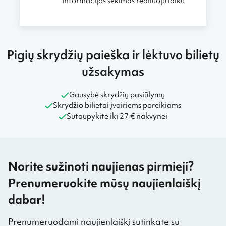
informacijos sekimas realiuoju laiku
Pigių skrydžių paieška ir lėktuvo bilietų
užsakymas
Gausybė skrydžių pasiūlymų
Skrydžio bilietai įvairiems poreikiams
Sutaupykite iki 27 € nakvynei
Norite sužinoti naujienas pirmieji?
Prenumeruokite mūsų naujienlaiškį
dabar!
Prenumeruodami naujienlaiškį sutinkate su