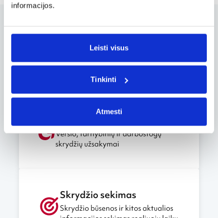
informacijos.
Užsakymų valdymas
Leisti visus
Užsakymo keitimas, atšaukimas ir
kitos svarbios funkcijos
Tinkinti
Atmesti
Verslo paskyra
Verslo, tarnybinių ir darbostogų
skrydžių užsakymai
Skrydžio sekimas
Skrydžio būsenos ir kitos aktualios