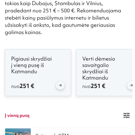
tokias kaip Dubajus, Stambulas ir Vilnius,
pradedant nuo 251 € – 500 €. Rekomenduojama
stebėti kainų pasiūlymus internetu ir bilietus
užsisakyti iš anksto, kad gautumėte geriausias
galimas kainas.
Pigiausi skrydžiai
Verti dėmesio
į vieną pusę iš
savaitgalio
Katmandu
skrydžiai iš
Katmandu
251 €
251 €
nuo
nuo
Į vieną pusę