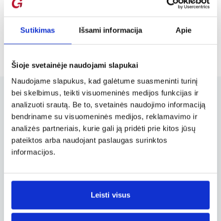
Sutikimas
Išsami informacija
Apie
Šioje svetainėje naudojami slapukai
Naudojame slapukus, kad galėtume suasmeninti turinį
bei skelbimus, teikti visuomeninės medijos funkcijas ir
analizuoti srautą. Be to, svetainės naudojimo informaciją
bendriname su visuomeninės medijos, reklamavimo ir
Užsakymų valdymas
analizės partneriais, kurie gali ją pridėti prie kitos jūsų
Užsakymo keitimas, atšaukimas ir
pateiktos arba naudojant paslaugas surinktos
kitos svarbios funkcijos
informacijos.
Verslo paskyra
Leisti visus
Verslo, tarnybinių ir darbostogų
skrydžių užsakymai