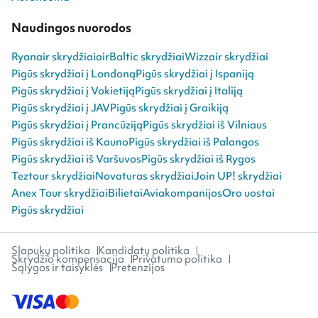
Naudingos nuorodos
Ryanair skrydžiai
airBaltic skrydžiai
Wizzair skrydžiai
Pigūs skrydžiai į Londoną
Pigūs skrydžiai į Ispaniją
Pigūs skrydžiai į Vokietiją
Pigūs skrydžiai į Italiją
Pigūs skrydžiai į JAV
Pigūs skrydžiai į Graikiją
Pigūs skrydžiai į Prancūziją
Pigūs skrydžiai iš Vilniaus
Pigūs skrydžiai iš Kauno
Pigūs skrydžiai iš Palangos
Pigūs skrydžiai iš Varšuvos
Pigūs skrydžiai iš Rygos
Teztour skrydžiai
Novaturas skrydžiai
Join UP! skrydžiai
Anex Tour skrydžiai
Bilietai
Aviakompanijos
Oro uostai
Pigūs skrydžiai
Slapukų politika
Kandidatų politika
Skrydžio kompensacija
Privatumo politika
Sąlygos ir taisyklės
Pretenzijos