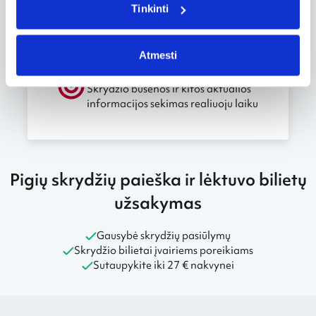
Tinkinti
Atmesti
Skrydžio sekimas
Skrydžio būsenos ir kitos aktualios
informacijos sekimas realiuoju laiku
Pigių skrydžių paieška ir lėktuvo bilietų
užsakymas
Gausybė skrydžių pasiūlymų
Skrydžio bilietai įvairiems poreikiams
Sutaupykite iki 27 € nakvynei