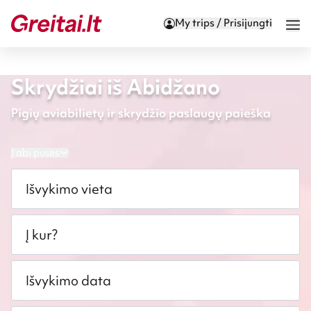
My trips / Prisijungti
Skrydžiai iš Abidžano
Pigių aviabilietų ir skrydžio paslaugų paieška
Į abi puses
Išvykimo vieta
Į kur?
Išvykimo data