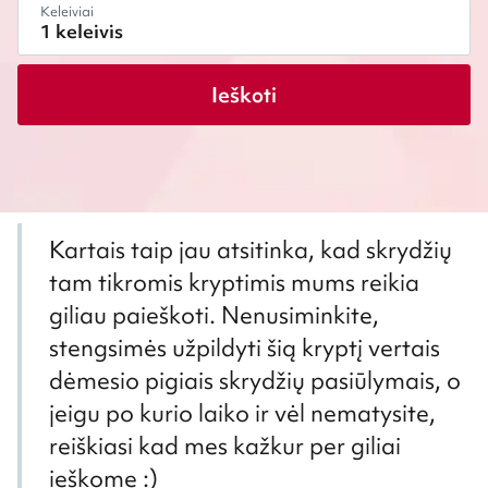
Keleiviai
Ieškoti
Kartais taip jau atsitinka, kad skrydžių
tam tikromis kryptimis mums reikia
giliau paieškoti. Nenusiminkite,
stengsimės užpildyti šią kryptį vertais
dėmesio pigiais skrydžių pasiūlymais, o
jeigu po kurio laiko ir vėl nematysite,
reiškiasi kad mes kažkur per giliai
ieškome :)