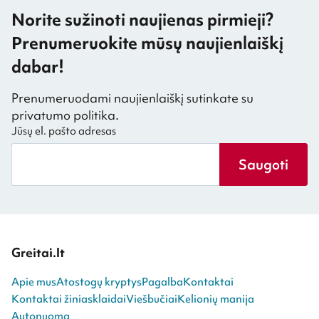
Norite sužinoti naujienas pirmieji?
Prenumeruokite mūsų naujienlaiškį
dabar!
Prenumeruodami naujienlaiškį sutinkate su
privatumo politika.
Jūsų el. pašto adresas
Saugoti
Greitai.lt
Apie mus
Atostogų kryptys
Pagalba
Kontaktai
Kontaktai žiniasklaidai
Viešbučiai
Kelionių manija
Autonuoma