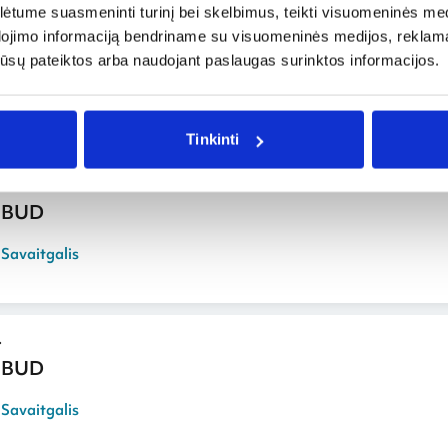
tume suasmeninti turinį bei skelbimus, teikti visuomeninės medij
dojimo informaciją bendriname su visuomeninės medijos, reklamav
 BUD
os jūsų pateiktos arba naudojant paslaugas surinktos informacijos.
,
Savaitgalis
Tinkinti
 BUD
,
Savaitgalis
 BUD
,
Savaitgalis