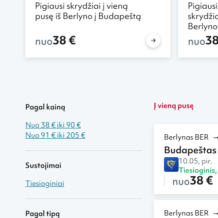
Pigiausi skrydžiai į vieną
Pigiausi
pusę iš Berlyno į Budapeštą
skrydžia
Berlyno
38 €
38
nuo
nuo
Į vieną pusę
Pagal kainą
Nuo 38 € iki 90 €
Nuo 91 € iki 205 €
Berlynas BER
Budapeštas
10.05, pir.
Sustojimai
Tiesioginis
38 €
nuo
Tiesioginiai
Berlynas BER
Pagal tipą