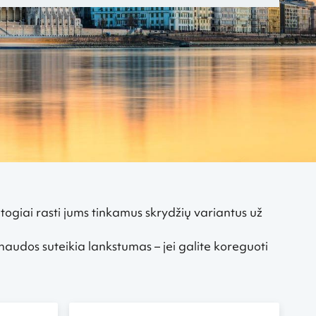
atogiai rasti jums tinkamus skrydžių variantus už
 naudos suteikia lankstumas – jei galite koreguoti