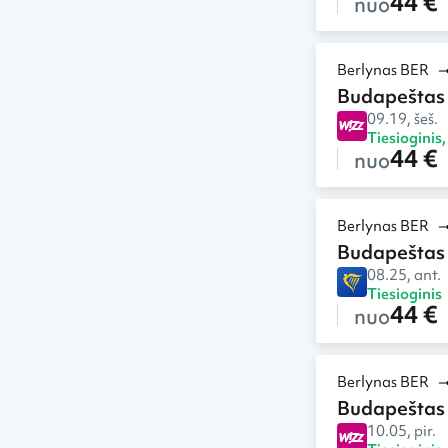
44 €
nuo
Berlynas BER
Budapeštas
09.19, šeš.
Tiesioginis
44 €
nuo
Berlynas BER
Budapeštas
08.25, ant.
Tiesioginis
44 €
nuo
Berlynas BER
Budapeštas
10.05, pir.