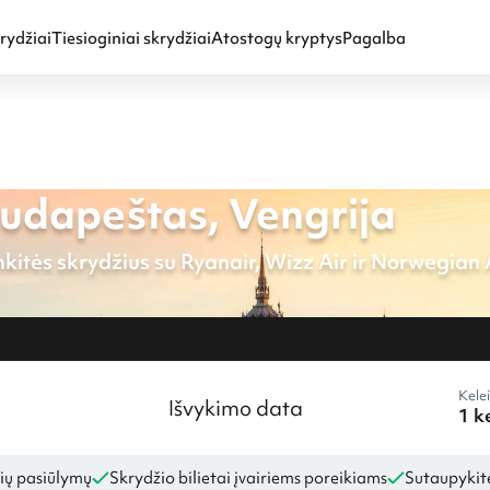
rydžiai
Tiesioginiai skrydžiai
Atostogų kryptys
Pagalba
Budapeštas, Vengrija
kitės skrydžius su Ryanair, Wizz Air ir Norwegian A
Kelei
Išvykimo data
ių pasiūlymų
Skrydžio bilietai įvairiems poreikiams
Sutaupykite