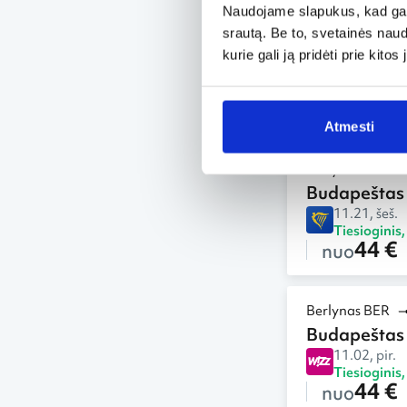
Naudojame slapukus, kad galė
Berlynas BER
srautą. Be to, svetainės nau
Budapeštas
kurie gali ją pridėti prie kit
11.01, sek.
Tiesioginis
44 €
nuo
Atmesti
Berlynas BER
Budapeštas
11.21, šeš.
Tiesioginis
44 €
nuo
Berlynas BER
Budapeštas
11.02, pir.
Tiesioginis
44 €
nuo