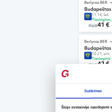
Berlynas BER
Budapeštas
11.14, šeš.
Tiesioginis
41 €
nuo
Berlynas BER
Budapeštas
10.27, ant.
Tiesioginis
42 €
nuo
Berlynas BER
Budapeštas
Sutikimas
10.31, šeš.
Tiesioginis
43 €
nuo
Šioje svetainėje naudojami 