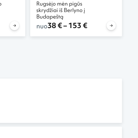
o
Rugsėjo mėn pigūs
skrydžiai iš Berlyno į
Budapeštą
38 € – 153 €
nuo