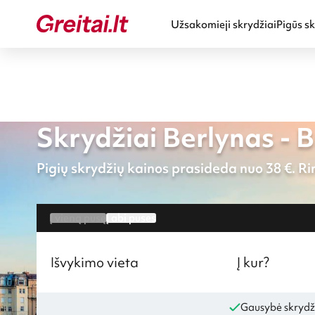
Užsakomieji skrydžiai
Pigūs sk
Skrydžiai Berlynas - 
Pigių skrydžių kainos prasideda nuo 38 €. Rin
Į vieną pusę
Į abi puses
Išvykimo vieta
Į kur?
Gausybė skrydž