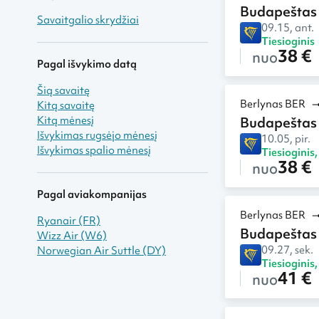
Budapeštas
Savaitgalio skrydžiai
09.15, ant.
Tiesioginis
38 €
nuo
Pagal išvykimo datą
Šią savaitę
Berlynas BER
Kitą savaitę
Kitą mėnesį
Budapeštas
Išvykimas rugsėjo mėnesį
10.05, pir.
Išvykimas spalio mėnesį
Tiesioginis
38 €
nuo
Pagal aviakompanijas
Berlynas BER
Ryanair (FR)
Budapeštas
Wizz Air (W6)
09.27, sek.
Norwegian Air Suttle (DY)
Tiesioginis
41 €
nuo