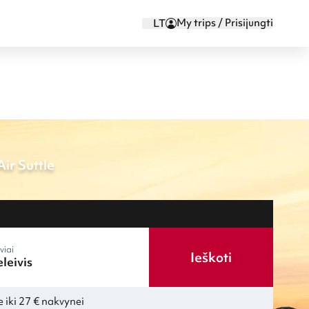
My trips / Prisijungti
LT
ir Suttle
viai
Ieškoti
 iki 27 € nakvynei