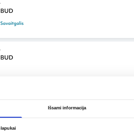
 BUD
,
Savaitgalis
 BUD
 BUD
Išsami informacija
,
Savaitgalis
slapukai