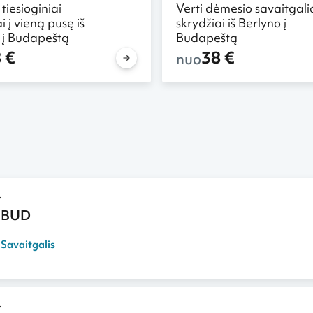
 tiesioginiai
Verti dėmesio savaitgali
i į vieną pusę iš
skrydžiai iš Berlyno į
 į Budapeštą
Budapeštą
 €
38 €
nuo
 BUD
,
Savaitgalis