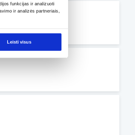
os funkcijas ir analizuoti
imo ir analizės partneriais,
Leisti visus