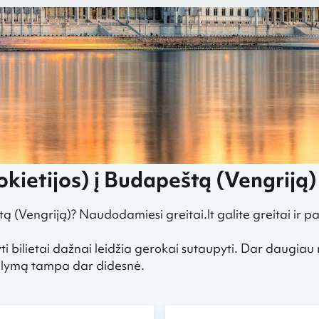
ydžiai iš Berlyno į Budapeštą, Vengriją
okietijos) į Budapeštą (Vengriją)
štą (Vengriją)? Naudodamiesi greitai.lt galite greitai ir p
ti bilietai dažnai leidžia gerokai sutaupyti. Dar daugiau
siūlymą tampa dar didesnė.