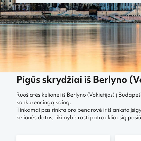
„Greitai.lt“
Pigūs skrydžiai
Pigūs skrydžiai iš Berlyno
Pigūs skr
Pigūs skrydžiai iš Berlyno (V
Ruošiatės kelionei iš Berlyno (Vokietijos) į Budape
konkurencingą kainą.
Tinkamai pasirinkta oro bendrovė ir iš anksto įsigy
kelionės datas, tikimybė rasti patraukliausią pa