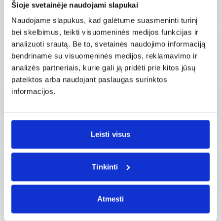
Savaitgalis
Šioje svetainėje naudojami slapukai
62 €
nuo
Wizz Air
Naudojame slapukus, kad galėtume suasmeninti turinį
bei skelbimus, teikti visuomeninės medijos funkcijas ir
10.13, ant.
analizuoti srautą. Be to, svetainės naudojimo informaciją
Alikantė ALC – Budapeštas BUD
bendriname su visuomeninės medijos, reklamavimo ir
63 €
nuo
Wizz Air
analizės partneriais, kurie gali ją pridėti prie kitos jūsų
pateiktos arba naudojant paslaugas surinktos
informacijos.
10.15, ket.
Alikantė ALC – Budapeštas BUD
Tiesioginis
,
Savaitgalis
63 €
nuo
Ryanair
Leisti visus
10.14, tre.
Tinkinti
Alikantė ALC – Budapeštas BUD
65 €
nuo
Wizz Air
Atmesti
10.19, pir.
Alikantė ALC – Budapeštas BUD