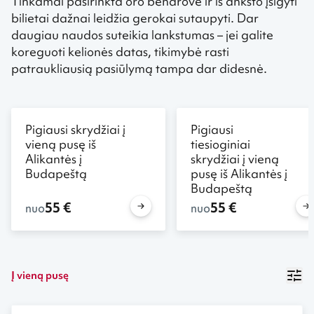
Tinkamai pasirinkta oro bendrovė ir iš anksto įsigyti
bilietai dažnai leidžia gerokai sutaupyti. Dar
daugiau naudos suteikia lankstumas – jei galite
koreguoti kelionės datas, tikimybė rasti
patraukliausią pasiūlymą tampa dar didesnė.
Pigiausi skrydžiai į
Pigiausi
vieną pusę iš
tiesioginiai
Alikantės į
skrydžiai į vieną
Budapeštą
pusę iš Alikantės į
Budapeštą
55 €
55 €
nuo
nuo
Į vieną pusę