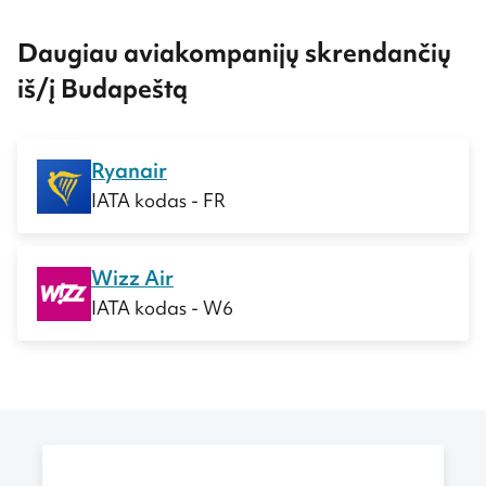
Daugiau aviakompanijų skrendančių
iš/į Budapeštą
Ryanair
IATA kodas - FR
Wizz Air
IATA kodas - W6