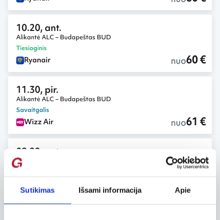
10.20, ant.
Alikantė ALC – Budapeštas BUD
Tiesioginis
60 €
nuo
Ryanair
11.30, pir.
Alikantė ALC – Budapeštas BUD
Savaitgalis
61 €
nuo
Wizz Air
09.22, ant.
Alikantė ALC – Budapeštas BUD
61 €
nuo
Wizz Air
Sutikimas
Išsami informacija
Apie
11.16, pir.
Alikantė ALC – Budapeštas BUD