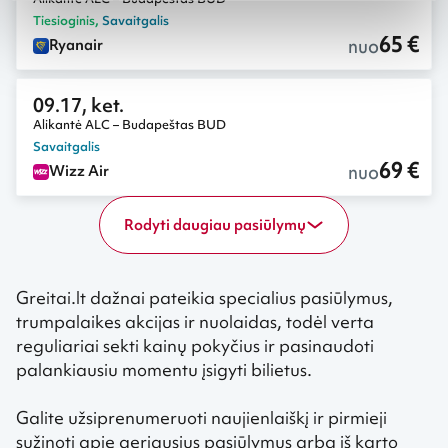
Tiesioginis
,
Savaitgalis
65 €
nuo
Ryanair
09.17, ket.
Alikantė ALC – Budapeštas BUD
Savaitgalis
69 €
nuo
Wizz Air
Rodyti daugiau pasiūlymų
Greitai.lt dažnai pateikia specialius pasiūlymus,
trumpalaikes akcijas ir nuolaidas, todėl verta
reguliariai sekti kainų pokyčius ir pasinaudoti
palankiausiu momentu įsigyti bilietus.
Galite užsiprenumeruoti naujienlaiškį ir pirmieji
sužinoti apie geriausius pasiūlymus arba iš karto