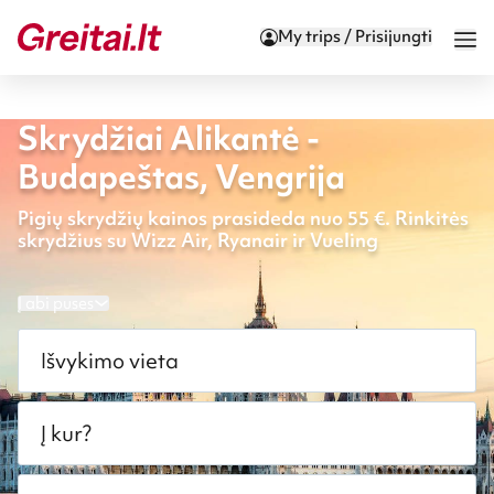
My trips / Prisijungti
Skrydžiai Alikantė -
Budapeštas, Vengrija
Pigių skrydžių kainos prasideda nuo 55 €. Rinkitės
skrydžius su Wizz Air, Ryanair ir Vueling
Į abi puses
Išvykimo vieta
Į kur?