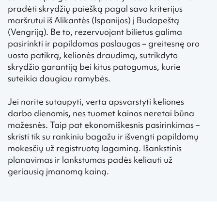
pradėti skrydžių paiešką pagal savo kriterijus
maršrutui iš Alikantės (Ispanijos) į Budapeštą
(Vengriją). Be to, rezervuojant bilietus galima
pasirinkti ir papildomas paslaugas – greitesnę oro
uosto patikrą, kelionės draudimą, sutrikdyto
skrydžio garantiją bei kitus patogumus, kurie
suteikia daugiau ramybės.
Jei norite sutaupyti, verta apsvarstyti keliones
darbo dienomis, nes tuomet kainos neretai būna
mažesnės. Taip pat ekonomiškesnis pasirinkimas –
skristi tik su rankiniu bagažu ir išvengti papildomų
mokesčių už registruotą lagaminą. Išankstinis
planavimas ir lankstumas padės keliauti už
geriausią įmanomą kainą.