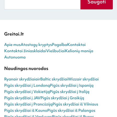
Saugoti
Greitai.lt
Apie mus
Atostogų kryptys
Pagalba
Kontaktai
Kontaktai žiniasklaidai
Viešbučiai
Kelionių manija
Autonuoma
Naudingos nuorodos
Ryanair skrydžiai
airBaltic skrydžiai
Wizzair skrydžiai
Pigūs skrydžiai į Londoną
Pigūs skrydžiai į Ispaniją
Pigūs skrydžiai į Vokietiją
Pigūs skrydžiai į Italiją
Pigūs skrydžiai į JAV
Pigūs skrydžiai į Graikiją
Pigūs skrydžiai į Prancūziją
Pigūs skrydžiai iš Vilniaus
Pigūs skrydžiai iš Kauno
Pigūs skrydžiai iš Palangos
Pigūs skrydžiai iš Varšuvos
Pigūs skrydžiai iš Rygos