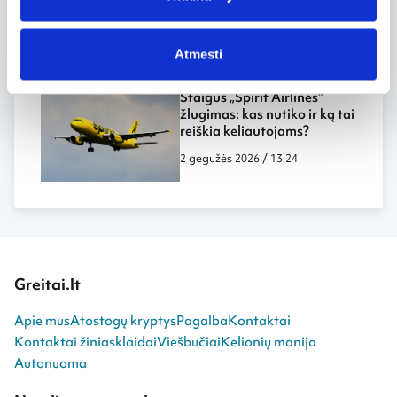
„Starlink“ internetu ore
11 birželio 2026 / 08:25
Atmesti
Staigus „Spirit Airlines“
žlugimas: kas nutiko ir ką tai
reiškia keliautojams?
2 gegužės 2026 / 13:24
Greitai.lt
Apie mus
Atostogų kryptys
Pagalba
Kontaktai
Kontaktai žiniasklaidai
Viešbučiai
Kelionių manija
Autonuoma