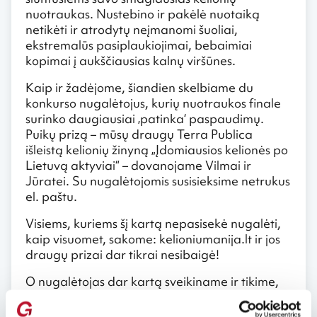
nuotraukas. Nustebino ir pakėlė nuotaiką
netikėti ir atrodytų neįmanomi šuoliai,
ekstremalūs pasiplaukiojimai, bebaimiai
kopimai į aukščiausias kalnų viršūnes.
Kaip ir žadėjome, šiandien skelbiame du
konkurso nugalėtojus, kurių nuotraukos finale
surinko daugiausiai ‚patinka‘ paspaudimų.
Puikų prizą – mūsų draugų Terra Publica
išleistą kelionių žinyną „Įdomiausios kelionės po
Lietuvą aktyviai“ – dovanojame Vilmai ir
Jūratei. Su nugalėtojomis susisieksime netrukus
el. paštu.
Visiems, kuriems šį kartą nepasisekė nugalėti,
kaip visuomet, sakome: kelioniumanija.lt ir jos
draugų prizai dar tikrai nesibaigė!
O nugalėtojas dar kartą sveikiname ir tikime,
kad naujutėlės, dar leidyklos dažais
kvepiančios Terra Publica knygos įkvėps