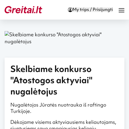
My trips / Prisijungti
Skelbiame konkurso
"Atostogos aktyviai"
nugalėtojus
Nugalėtojos Jūratės nuotrauka iš raftingo
Turkijoje.
Dėkojame visiems aktyviausiems keliautojams,
siuntusiems savo smagiausias kelionių