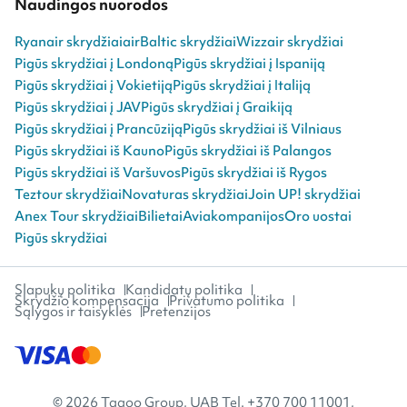
Naudingos nuorodos
Ryanair skrydžiai
airBaltic skrydžiai
Wizzair skrydžiai
Pigūs skrydžiai į Londoną
Pigūs skrydžiai į Ispaniją
Pigūs skrydžiai į Vokietiją
Pigūs skrydžiai į Italiją
Pigūs skrydžiai į JAV
Pigūs skrydžiai į Graikiją
Pigūs skrydžiai į Prancūziją
Pigūs skrydžiai iš Vilniaus
Pigūs skrydžiai iš Kauno
Pigūs skrydžiai iš Palangos
Pigūs skrydžiai iš Varšuvos
Pigūs skrydžiai iš Rygos
Teztour skrydžiai
Novaturas skrydžiai
Join UP! skrydžiai
Anex Tour skrydžiai
Bilietai
Aviakompanijos
Oro uostai
Pigūs skrydžiai
Slapukų politika
Kandidatų politika
Skrydžio kompensacija
Privatumo politika
Sąlygos ir taisyklės
Pretenzijos
© 2026 Tagoo Group, UAB Tel. +370 700 11001,