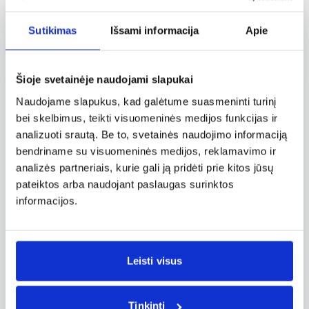
naujiems, neatrastiems nuotykiams bei šią
vasarą neleis nuobodžiauti!
Sutikimas
Išsami informacija
Apie
Šioje svetainėje naudojami slapukai
Naudojame slapukus, kad galėtume suasmeninti turinį
Grotažymės
bei skelbimus, teikti visuomeninės medijos funkcijas ir
analizuoti srautą. Be to, svetainės naudojimo informaciją
#Turkija
bendriname su visuomeninės medijos, reklamavimo ir
analizės partneriais, kurie gali ją pridėti prie kitos jūsų
pateiktos arba naudojant paslaugas surinktos
Aktualu
informacijos.
„American Airlines“ diegs
„Starlink“ internetą
lėktuvuose: skrydžiai tampa
dar labiau panašūs į darbą
Leisti visus
16 birželio 2026 / 16:04
biure ar namuose
„Wizz Air“ ruošia revoliuciją
skrydžiuose: nuo 2027 metų
keleiviai galės naudotis
Tinkinti