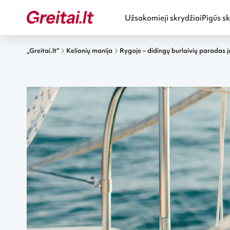
Užsakomieji skrydžiai
Pigūs sk
„Greitai.lt“
Kelionių manija
Rygoje – didingų burlaivių paradas ja