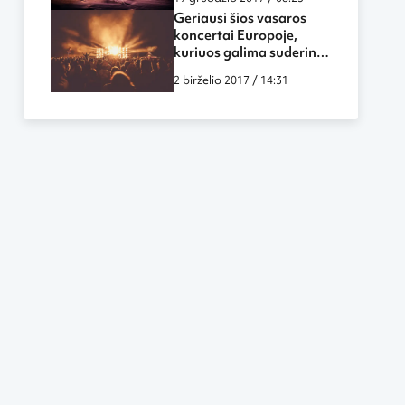
Geriausi šios vasaros
koncertai Europoje,
kuriuos galima suderinti
su poilsiu
2 birželio 2017 / 14:31