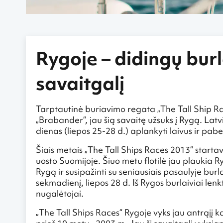
Rygoje – didingų burl
savaitgalį
Tarptautinė buriavimo regata „The Tall Ship Race
„Brabander“, jau šią savaitę užsuks į Rygą. Latvij
dienas (liepos 25-28 d.) aplankyti laivus ir pabe
Šiais metais „The Tall Ships Races 2013“ startavo
uosto Suomijoje. Šiuo metu flotilė jau plaukia Ry
Rygą ir susipažinti su seniausiais pasaulyje burla
sekmadienį, liepos 28 d. Iš Rygos burlaiviai lenk
nugalėtojai.
„The Tall Ships Races“ Rygoje vyks jau antrąjį ka