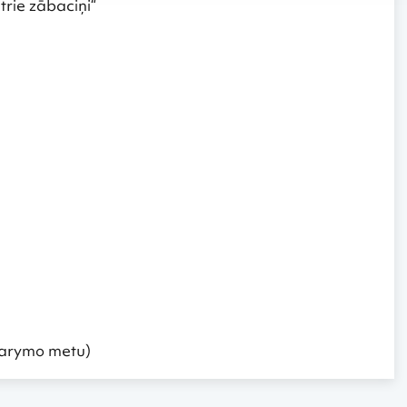
utrie zābaciņi“
ždarymo metu)