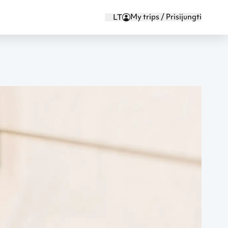
My trips / Prisijungti
LT