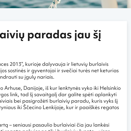
aivių paradas jau šį
s 2013“, kurioje dalyvauja ir lietuvių burlaivis
os sostinės ir gyventojai ir svečiai turės net keturias
ndrauti su įgulų nariais.
 Arhuse, Danijoje, iš kur lenktynės vyko iki Helsinkio
gos link, tad šį savaitgalį dar galite spėti aplankyti
iviais bei pasigrožėti burlaivių paradu, kuris vyks šį
tyniaus iki Ščecino Lenkijoje, kur ir paaiškės regatos
rtą – seniausi pasaulio burlaiviai čia jau lankėsi