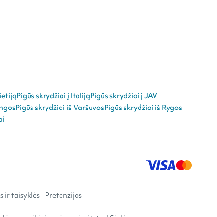
ietiją
Pigūs skrydžiai į Italiją
Pigūs skrydžiai į JAV
angos
Pigūs skrydžiai iš Varšuvos
Pigūs skrydžiai iš Rygos
ai
 ir taisyklės
Pretenzijos