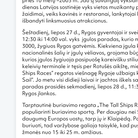
prieš 10 metų –2003 m. Jau šį savaitgalį vyksiant
dienas Latvijos sostinėje vyks vietos muzikantų 
žaidimai, veiks kavinės ir restoranai, lankytojai
išbandyti linksmuosius atrakcionus.
Šeštadienį, liepos 27 d., Rygos gyventojai ir sv
12:30 iki 14:00 val. vyks įgulos paradas, kurio m
3000, žygiuos Rygos gatvėmis. Kiekviena įgula kas
nacionalinės šalių ir įgulų vėliavos, grojama b
kurios įgulos žygiuoja pasipuošę kareivišku sti
keleivių terminale ir tęsis per Rotušės aikštę, m
Ships Races“ regatos viešnagę Rygoje užbaigs 
Sail“. Jo metu visi didieji laivai ir jachtos iške
paradas prasidės sekmadienį, liepos 28 d., 11:3
Rygos įlankos.
Tarptautinė buriavimo regata „The Tall Ships R
populiarinti buriavimo sportą. Per daugiau nei
daugumą Europos uostų, tarp jų ir Klaipėdą. Pa
buriuoti, tad varžybose galioja taisyklė, kad pus
žmonės nuo 15 iki 25 m. amžiaus.