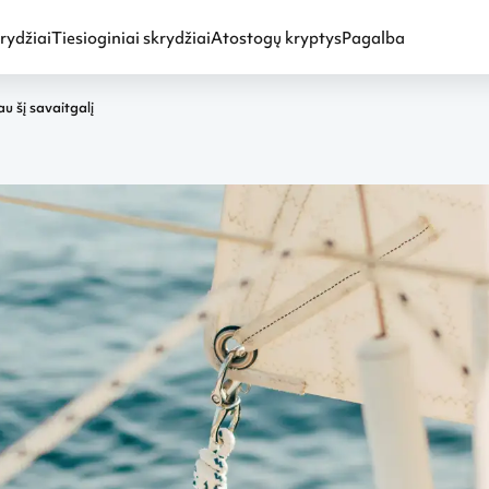
rydžiai
Tiesioginiai skrydžiai
Atostogų kryptys
Pagalba
u šį savaitgalį