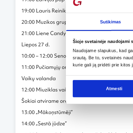
19:00 Lauris Reiniks
20:00 Muzikos grupė „Musiqq”
Sutikimas
21:00 Liene Candy
Šioje svetainėje naudojami 
Liepos 27 d.
Naudojame slapukus, kad galė
10:00 – 12:00 Senovinių automobilių paradas
srautą. Be to, svetainės nau
kurie gali ją pridėti prie kit
11:00 Pučiamųjų orkestras „Auseklītis“
Vaikų valanda
Atmesti
12:00 Miuziklas vaikams „Diegabundža“
Šokiai atvirame ore
13:00 „Mākoņstūmēji”
14:00 „Sestā jūdze”