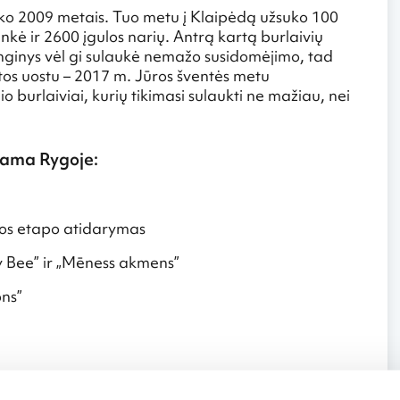
yko 2009 metais. Tuo metu į Klaipėdą užsuko 100
lankė ir 2600 įgulos narių. Antrą kartą burlaivių
enginys vėl gi sulaukė nemažo susidomėjimo, tad
tos uostu – 2017 m. Jūros šventės metu
o burlaiviai, kurių tikimasi sulaukti ne mažiau, nei
rama Rygoje:
gos etapo atidarymas
sy Bee” ir „Mēness akmens”
ons”