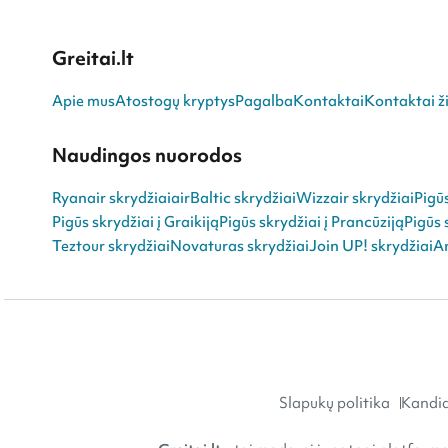
Greitai.lt
Apie mus
Atostogų kryptys
Pagalba
Kontaktai
Kontaktai ži
Naudingos nuorodos
Ryanair skrydžiai
airBaltic skrydžiai
Wizzair skrydžiai
Pigū
Pigūs skrydžiai į Graikiją
Pigūs skrydžiai į Prancūziją
Pigūs 
Teztour skrydžiai
Novaturas skrydžiai
Join UP! skrydžiai
An
Slapukų politika
Kandid