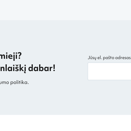
mieji?
Jūsų el. pašto adresas
laiškį dabar!
umo politika.