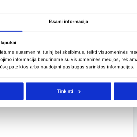
Išsami informacija
slapukai
tume suasmeninti turinį bei skelbimus, teikti visuomeninės medij
dojimo informaciją bendriname su visuomeninės medijos, reklamav
os jūsų pateiktos arba naudojant paslaugas surinktos informacijos.
Tinkinti