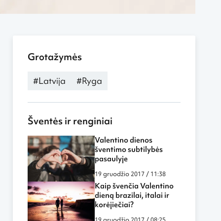
Grotažymės
#Latvija
#Ryga
Šventės ir renginiai
Valentino dienos
šventimo subtilybės
pasaulyje
19 gruodžio 2017 / 11:38
Kaip švenčia Valentino
dieną brazilai, italai ir
korėjiečiai?
19 gruodžio 2017 / 08:25