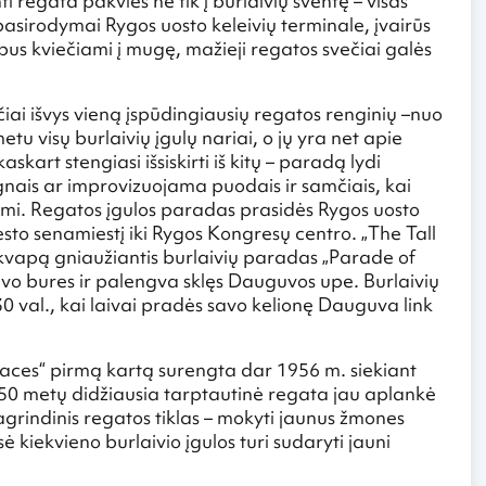
i regata pakvies ne tik į burlaivių šventę – visas
pasirodymai Rygos uosto keleivių terminale, įvairūs
 bus kviečiami į mugę, mažieji regatos svečiai galės
ečiai išvys vieną įspūdingiausių regatos renginių –nuo
etu visų burlaivių įgulų nariai, o jų yra net apie
kart stengiasi išsiskirti iš kitų – paradą lydi
ūgnais ar improvizuojama puodais ir samčiais, kai
liumi. Regatos įgulos paradas prasidės Rygos uosto
iesto senamiestį iki Rygos Kongresų centro. „The Tall
kvapą gniaužiantis burlaivių paradas „Parade of
ls savo bures ir palengva sklęs Dauguvos upe. Burlaivių
0 val., kai laivai pradės savo kelionę Dauguva link
aces“ pirmą kartą surengta dar 1956 m. siekiant
 50 metų didžiausia tarptautinė regata jau aplankė
grindinis regatos tiklas – mokyti jaunus žmones
ė kiekvieno burlaivio įgulos turi sudaryti jauni