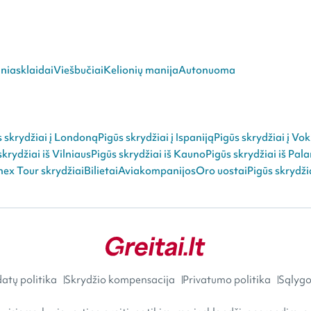
niasklaidai
Viešbučiai
Kelionių manija
Autonuoma
s skrydžiai į Londoną
Pigūs skrydžiai į Ispaniją
Pigūs skrydžiai į Vok
skrydžiai iš Vilniaus
Pigūs skrydžiai iš Kauno
Pigūs skrydžiai iš Pal
ex Tour skrydžiai
Bilietai
Aviakompanijos
Oro uostai
Pigūs skrydži
atų politika
Skrydžio kompensacija
Privatumo politika
Sąlygos