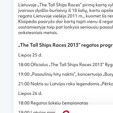
Lietuvoje „The Tall Ships Races“ pirmą kartą v
įvairaus dydžio burlaivių iš 18 šalių, kartu apsi
regata Lietuvoje viešėjo 2011 m., kuomet šis r
Klaipėda pasiryžo dar kartą tapti vienu iš rega
uostamiestyje taip pat lankysis seniausiu pasauli
ankstesniais metais.
„The Tall Ships Races 2013“ regatos prog
Liepos 25 d.
18:00 Oficialus „The Tall Ships Races 2013” Ry
19:00 „Pasaulinių hitų naktis”, koncertuoja „Bu
21:00 Naktis su Latvijos roko legendomis „Pērk
Liepos 26 d.
18:00 Regatos šokėjų čempionatas
19:00 Latvijos pop žvaigždžių paradas