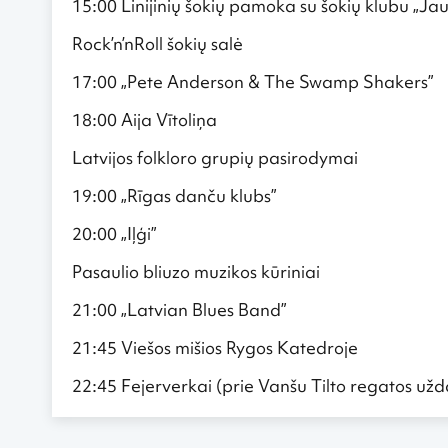
15:00 Linijinių šokių pamoka su šokių klubu „Ja
Rock’n’nRoll šokių salė
17:00 „Pete Anderson & The Swamp Shakers”
18:00 Aija Vītoliņa
Latvijos folkloro grupių pasirodymai
19:00 „Rīgas danču klubs”
20:00 „Iļģi”
Pasaulio bliuzo muzikos kūriniai
21:00 „Latvian Blues Band”
21:45 Viešos mišios Rygos Katedroje
22:45 Fejerverkai (prie Vanšu Tilto regatos u