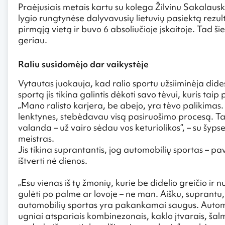
Praėjusiais metais kartu su kolega Žilvinu Sakalau
lygio rungtynėse dalyvavusių lietuvių pasiektą rezu
pirmąją vietą ir buvo 6 absoliučioje įskaitoje. Tad š
geriau.
Raliu susidomėjo dar vaikystėje
Vytautas juokauja, kad ralio sportu užsiiminėja did
sportą jis tikina galintis dėkoti savo tėvui, kuris tai
„Mano ralisto karjera, be abejo, yra tėvo palikimas
lenktynes, stebėdavau visą pasiruošimo procesą. T
valanda – už vairo sėdau vos keturiolikos“, – su šyp
meistras.
Jis tikina suprantantis, jog automobilių sportas – p
ištverti nė dienos.
„Esu vienas iš tų žmonių, kurie be didelio greičio ir
gulėti po palme ar lovoje – ne man. Aišku, suprantu, 
automobilių sportas yra pakankamai saugus. Automob
ugniai atspariais kombinezonais, kaklo įtvarais, šalm