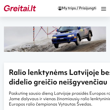
My trips / Prisijungti
Ralio lenktynėms Latvijoje be
didelio greičio neišgyvenčiau
Paskutinę sausio dieną Latvijoje prasidės Europos ra
Jame dalyvaus ir vienas žinomiausių ralio lenktynini
Europos ralio čempionas Vytautas Švedas.