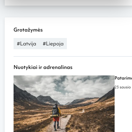
Grotažymės
#Latvija
#Liepoja
Nuotykiai ir adrenalinas
Patarima
23 sausio 