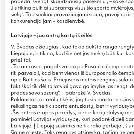
padeda išvengti skaudžiausių pasekmių“, – sakė spor
Jis tikina puikiai suprantąs visus šio sporto mylėtojus
sielą“. Tad sunkiai pravažiuojami siauri, pavojingi ir 
konkurencija jam – kasdienybė.
Latvijoje – jau antrą kartą iš eilės
V. Švedas džiaugiasi, kad tokio aukšto rango rungty
Liepojoje, ir tikina, kad šiemet jos turėtų būti kur k
prieš tai.
„Tai antrosios pagal svarbą po Pasaulio čempionat
tik pasvajoji, kad bent vienas iš Europos ralio čemp
apie Baltijos šalis. Praėjusiais metais renginys sula
faktiškai tik dėl to latviai gavo galimybę jas rengti
pradės savo sezoną“, – pabrėžė V. Švedas.
Paklaustas, ar realu tikėtis, jog tokio masto renginy
reikalingas ne tik sporto entuziastų, bet ir vyriausybė
„Šis antras etapas parodys, kiek ir kokių dalyvių m
paminėti Latvijos vyriausybę, kuri padarė didelį da
Latvijoje. Į Liepoją susirinks ne tik ralio gerbėjai, š
šiame mieste. Toks renginys atsiperka, tačiau ne per 