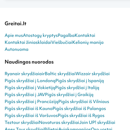
Greitai.lt
Apie mus
Atostogų kryptys
Pagalba
Kontaktai
Kontaktai žiniasklaidai
Viešbučiai
Kelionių manija
Autonuoma
Naudingos nuorodos
Ryanair skrydžiai
airBaltic skrydžiai
Wizzair skrydžiai
Pigūs skrydžiai į Londoną
Pigūs skrydžiai į Ispaniją
Pigūs skrydžiai į Vokietiją
Pigūs skrydžiai į Italiją
Pigūs skrydžiai į JAV
Pigūs skrydžiai į Graikiją
Pigūs skrydžiai į Prancūziją
Pigūs skrydžiai iš Vilniaus
Pigūs skrydžiai iš Kauno
Pigūs skrydžiai iš Palangos
Pigūs skrydžiai iš Varšuvos
Pigūs skrydžiai iš Rygos
Teztour skrydžiai
Novaturas skrydžiai
Join UP! skrydžiai
Anex Tour skrydžiai
Bilietai
Aviakompanijos
Oro uostai