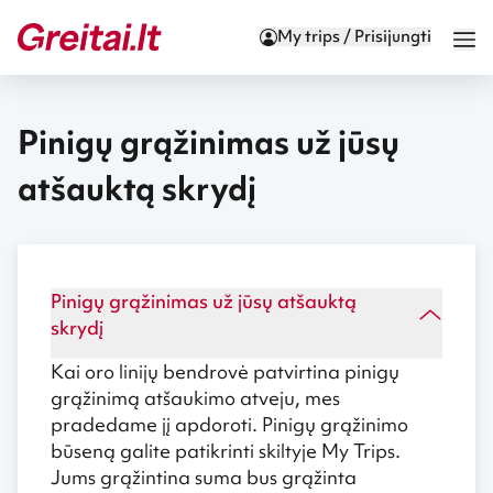
My trips / Prisijungti
Pinigų grąžinimas už jūsų
atšauktą skrydį
Pinigų grąžinimas už jūsų atšauktą
skrydį
Kai oro linijų bendrovė patvirtina pinigų
grąžinimą atšaukimo atveju, mes
pradedame jį apdoroti. Pinigų grąžinimo
būseną galite patikrinti skiltyje
My Trips
.
Jums grąžintina suma bus grąžinta