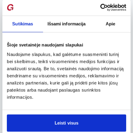
Negavau bilieto
Mano el. biliete nėra brūkšninio kodo
Sutikimas
Išsami informacija
Apie
Ką reikėtų daryti su el. bilietu?
Šioje svetainėje naudojami slapukai
Kokia informacija yra nurodyta biliete?
Naudojame slapukus, kad galėtume suasmeninti turinį
bei skelbimus, teikti visuomeninės medijos funkcijas ir
Mano biliete neteisingai nurodytas
analizuoti srautą. Be to, svetainės naudojimo informaciją
vardas.
bendriname su visuomeninės medijos, reklamavimo ir
analizės partneriais, kurie gali ją pridėti prie kitos jūsų
pateiktos arba naudojant paslaugas surinktos
Jūsų biliete nėra tarpų tarp žodžių
informacijos.
Mano biliete nurodyta neteisinga data.
Leisti visus
Kokios lankstaus bilieto sąlygos?