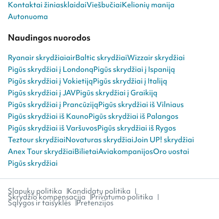
Kontaktai žiniasklaidai
Viešbučiai
Kelionių manija
Autonuoma
Naudingos nuorodos
Ryanair skrydžiai
airBaltic skrydžiai
Wizzair skrydžiai
Pigūs skrydžiai į Londoną
Pigūs skrydžiai į Ispaniją
Pigūs skrydžiai į Vokietiją
Pigūs skrydžiai į Italiją
Pigūs skrydžiai į JAV
Pigūs skrydžiai į Graikiją
Pigūs skrydžiai į Prancūziją
Pigūs skrydžiai iš Vilniaus
Pigūs skrydžiai iš Kauno
Pigūs skrydžiai iš Palangos
Pigūs skrydžiai iš Varšuvos
Pigūs skrydžiai iš Rygos
Teztour skrydžiai
Novaturas skrydžiai
Join UP! skrydžiai
Anex Tour skrydžiai
Bilietai
Aviakompanijos
Oro uostai
Pigūs skrydžiai
Slapukų politika
Kandidatų politika
Skrydžio kompensacija
Privatumo politika
Sąlygos ir taisyklės
Pretenzijos