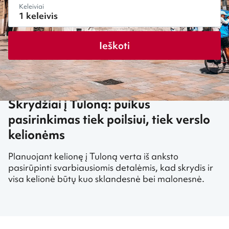
Keleiviai
Ieškoti
Skrydžiai į Tuloną: puikus
pasirinkimas tiek poilsiui, tiek verslo
kelionėms
Planuojant kelionę į Tuloną verta iš anksto
pasirūpinti svarbiausiomis detalėmis, kad skrydis ir
visa kelionė būtų kuo sklandesnė bei malonesnė.