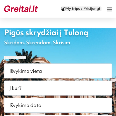
My trips / Prisijungti
Pigūs skrydžiai į Tuloną
Skridom. Skrendam. Skrisim
Į abi puses
Išvykimo vieta
Į kur?
Išvykimo data