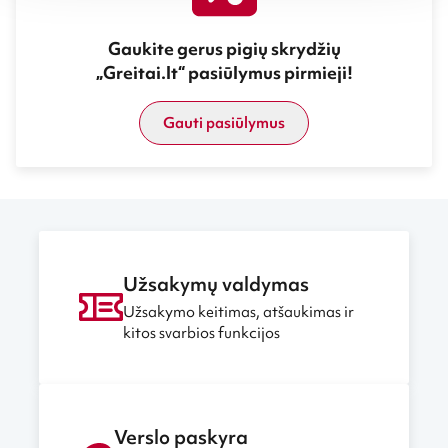
Gaukite gerus pigių skrydžių
„Greitai.lt“ pasiūlymus pirmieji!
Gauti pasiūlymus
Užsakymų valdymas
Užsakymo keitimas, atšaukimas ir
kitos svarbios funkcijos
Verslo paskyra