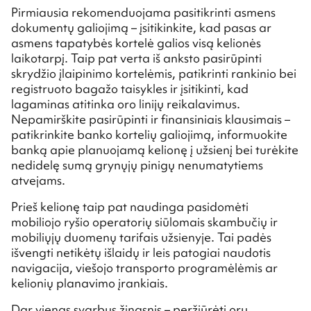
Pirmiausia rekomenduojama pasitikrinti asmens
dokumentų galiojimą – įsitikinkite, kad pasas ar
asmens tapatybės kortelė galios visą kelionės
laikotarpį. Taip pat verta iš anksto pasirūpinti
skrydžio įlaipinimo kortelėmis, patikrinti rankinio bei
registruoto bagažo taisykles ir įsitikinti, kad
lagaminas atitinka oro linijų reikalavimus.
Nepamirškite pasirūpinti ir finansiniais klausimais –
patikrinkite banko kortelių galiojimą, informuokite
banką apie planuojamą kelionę į užsienį bei turėkite
nedidelę sumą grynųjų pinigų nenumatytiems
atvejams.
Prieš kelionę taip pat naudinga pasidomėti
mobiliojo ryšio operatorių siūlomais skambučių ir
mobiliųjų duomenų tarifais užsienyje. Tai padės
išvengti netikėtų išlaidų ir leis patogiai naudotis
navigacija, viešojo transporto programėlėmis ar
kelionių planavimo įrankiais.
Dar vienas svarbus žingsnis – peržiūrėti orų