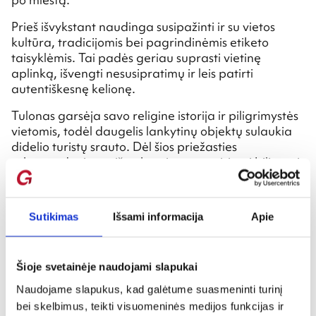
Prieš išvykstant naudinga susipažinti ir su vietos
kultūra, tradicijomis bei pagrindinėmis etiketo
taisyklėmis. Tai padės geriau suprasti vietinę
aplinką, išvengti nesusipratimų ir leis patirti
autentiškesnę kelionę.
Tulonas garsėja savo religine istorija ir piligrimystės
vietomis, todėl daugelis lankytinų objektų sulaukia
didelio turistų srauto. Dėl šios priežasties
rekomenduojama iš anksto internetu įsigyti bilietus į
muziejus, ekskursijas ar kitus lankytinus objektus –
taip sutaupysite laiko ir išvengsite ilgų eilių.
Sutikimas
Išsami informacija
Apie
Norintiems keliauti ekonomiškiau verta pasidomėti
specialiais pasiūlymais, miesto nuolaidų kortelėmis
ar kombinuotais bilietais, kurie leidžia pigiau
aplankyti kelis objektus.
Šioje svetainėje naudojami slapukai
Naudojame slapukus, kad galėtume suasmeninti turinį
Taip pat verta pasidomėti nemokamais renginiais,
bei skelbimus, teikti visuomeninės medijos funkcijas ir
koncertais ar kultūrinėmis veiklomis, kurios dažnai