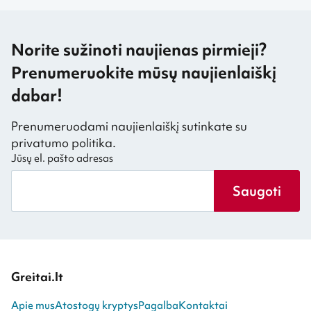
Norite sužinoti naujienas pirmieji?
Prenumeruokite mūsų naujienlaiškį
dabar!
Prenumeruodami naujienlaiškį sutinkate su
privatumo politika.
Jūsų el. pašto adresas
Saugoti
Greitai.lt
Apie mus
Atostogų kryptys
Pagalba
Kontaktai