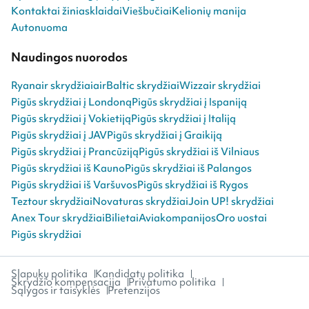
Kontaktai žiniasklaidai
Viešbučiai
Kelionių manija
Autonuoma
Naudingos nuorodos
Ryanair skrydžiai
airBaltic skrydžiai
Wizzair skrydžiai
Pigūs skrydžiai į Londoną
Pigūs skrydžiai į Ispaniją
Pigūs skrydžiai į Vokietiją
Pigūs skrydžiai į Italiją
Pigūs skrydžiai į JAV
Pigūs skrydžiai į Graikiją
Pigūs skrydžiai į Prancūziją
Pigūs skrydžiai iš Vilniaus
Pigūs skrydžiai iš Kauno
Pigūs skrydžiai iš Palangos
Pigūs skrydžiai iš Varšuvos
Pigūs skrydžiai iš Rygos
Teztour skrydžiai
Novaturas skrydžiai
Join UP! skrydžiai
Anex Tour skrydžiai
Bilietai
Aviakompanijos
Oro uostai
Pigūs skrydžiai
Slapukų politika
Kandidatų politika
Skrydžio kompensacija
Privatumo politika
Sąlygos ir taisyklės
Pretenzijos