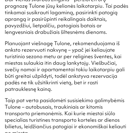
prognozę Tulone jūsų kelionės laikotarpiu. Tai padės
tinkamai susikrauti lagaminą, pasirinkti patogią
aprangą ir pasirūpinti reikalingais daiktais,
pavyzdžiui, lietpalčiu, patogiais batais ar
lengvesniais drabužiais šiltesnėms dienoms.
Planuojant viešnagę Tulone, rekomenduojama iš
anksto rezervuoti nakvynę – ypač jei keliaujate
turistinio sezono metu ar per religines šventes, kai
miestas sulaukia itin daug lankytojų. Viešbučiai,
svečių namai ir apartamentai tokiu laikotarpiu gali
būti greitai užpildyti, todėl ankstyva rezervacija
padės ne tik užsitikrinti vietą, bet ir rasti
patrauklesnę kainą.
Taip pat verta pasidomėti susisiekimo galimybėmis
Tulone – autobusais, traukiniais ar kitomis
transporto priemonėmis. Kai kurie miestai siūlo
specialias turistines transporto korteles ar dienos
bilietus, leidžiančius patogiai ir ekonomiškai keliauti
po miestą.