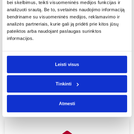
bei skelbimus, teikti visuomeninės medijos funkcijas ir
koncertais ar kultūrinėmis veiklomis, kurios dažnai
vyksta Mostare ir suteikia galimybę geriau pažinti
analizuoti srautą. Be to, svetainės naudojimo informaciją
vietinę atmosferą.
bendriname su visuomeninės medijos, reklamavimo ir
analizės partneriais, kurie gali ją pridėti prie kitos jūsų
Kruopščiai suplanuota kelionė padės išvengti
pateiktos arba naudojant paslaugas surinktos
nereikalingo streso ir leis daugiau dėmesio skirti
informacijos.
įspūdžiams, naujoms patirtims bei poilsiui.
Skrydžiai į Mostarą gali tapti puikia proga ne tik
aplankyti vieną žinomiausių piligrimystės vietų
Leisti visus
Europoje, bet ir pažinti regiono kultūrą,
architektūrą bei vietinę virtuvę.
Todėl planuokite kelionę iš anksto, pasirūpinkite
Tinkinti
svarbiausiais kelionės aspektais ir mėgaukitės
patogia bei įsimintina kelione į Mostarą, Bosniją ir
Hercegoviną.
Atmesti