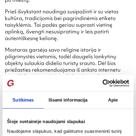
Prieš išvykstant naudinga susipažinti ir su vietos
kultūra, tradicijomis bei pagrindinėmis etiketo
taisyklėmis. Tai padės geriau suprasti vietinę
aplinką, išvengti nesusipratimų ir leis patirti
autentiškesnę kelionę.
Mostaras garsėja savo religine istorija ir
piligrimystės vietomis, todėl daugelis lankytinų
objektų sulaukia didelio turistų srauto. Dėl šios
priežasties rekomenduojama iš anksto internetu
įsigyti bilietus į muziejus, ekskursijas ar kitus
lankytinus objektus – taip sutaupysite laiko ir
išvengsite ilgų eilių.
Sutikimas
Išsami informacija
Apie
Norintiems keliauti ekonomiškiau verta pasidomėti
specialiais pasiūlymais, miesto nuolaidų kortelėmis
ar kombinuotais bilietais, kurie leidžia pigiau
aplankyti kelis objektus.
Šioje svetainėje naudojami slapukai
Naudojame slapukus, kad galėtume suasmeninti turinį
Taip pat verta pasidomėti nemokamais renginiais,