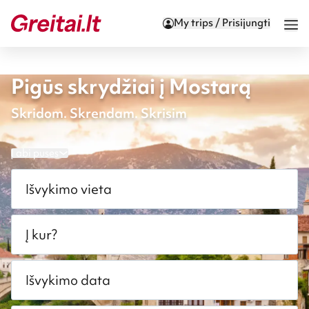
My trips / Prisijungti
Pigūs skrydžiai į Mostarą
Skridom. Skrendam. Skrisim
Į abi puses
Išvykimo vieta
Į kur?
Išvykimo data