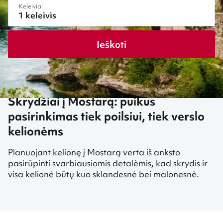
Keleiviai
Ieškoti
Skrydžiai į Mostarą: puikus
pasirinkimas tiek poilsiui, tiek verslo
kelionėms
Planuojant kelionę į Mostarą verta iš anksto
pasirūpinti svarbiausiomis detalėmis, kad skrydis ir
visa kelionė būtų kuo sklandesnė bei malonesnė.