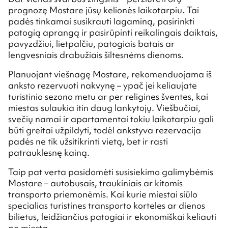
prognozę Mostare jūsų kelionės laikotarpiu. Tai
padės tinkamai susikrauti lagaminą, pasirinkti
patogią aprangą ir pasirūpinti reikalingais daiktais,
pavyzdžiui, lietpalčiu, patogiais batais ar
lengvesniais drabužiais šiltesnėms dienoms.
Planuojant viešnagę Mostare, rekomenduojama iš
anksto rezervuoti nakvynę – ypač jei keliaujate
turistinio sezono metu ar per religines šventes, kai
miestas sulaukia itin daug lankytojų. Viešbučiai,
svečių namai ir apartamentai tokiu laikotarpiu gali
būti greitai užpildyti, todėl ankstyva rezervacija
padės ne tik užsitikrinti vietą, bet ir rasti
patrauklesnę kainą.
Taip pat verta pasidomėti susisiekimo galimybėmis
Mostare – autobusais, traukiniais ar kitomis
transporto priemonėmis. Kai kurie miestai siūlo
specialias turistines transporto korteles ar dienos
bilietus, leidžiančius patogiai ir ekonomiškai keliauti
po miestą.