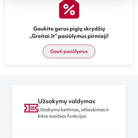
Gaukite gerus pigių skrydžių
„Greitai.lt“ pasiūlymus pirmieji!
Gauti pasiūlymus
Užsakymų valdymas
Užsakymo keitimas, atšaukimas ir
kitos svarbios funkcijos