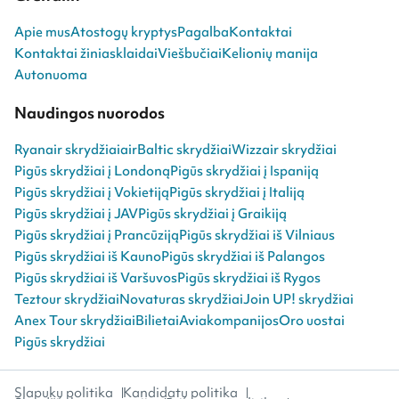
Apie mus
Atostogų kryptys
Pagalba
Kontaktai
Kontaktai žiniasklaidai
Viešbučiai
Kelionių manija
Autonuoma
Naudingos nuorodos
Ryanair skrydžiai
airBaltic skrydžiai
Wizzair skrydžiai
Pigūs skrydžiai į Londoną
Pigūs skrydžiai į Ispaniją
Pigūs skrydžiai į Vokietiją
Pigūs skrydžiai į Italiją
Pigūs skrydžiai į JAV
Pigūs skrydžiai į Graikiją
Pigūs skrydžiai į Prancūziją
Pigūs skrydžiai iš Vilniaus
Pigūs skrydžiai iš Kauno
Pigūs skrydžiai iš Palangos
Pigūs skrydžiai iš Varšuvos
Pigūs skrydžiai iš Rygos
Teztour skrydžiai
Novaturas skrydžiai
Join UP! skrydžiai
Anex Tour skrydžiai
Bilietai
Aviakompanijos
Oro uostai
Pigūs skrydžiai
Slapukų politika
Kandidatų politika