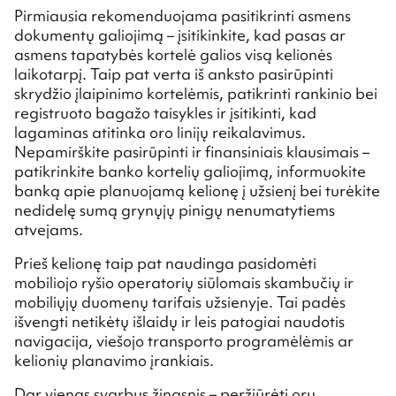
Pirmiausia rekomenduojama pasitikrinti asmens
dokumentų galiojimą – įsitikinkite, kad pasas ar
asmens tapatybės kortelė galios visą kelionės
laikotarpį. Taip pat verta iš anksto pasirūpinti
skrydžio įlaipinimo kortelėmis, patikrinti rankinio bei
registruoto bagažo taisykles ir įsitikinti, kad
lagaminas atitinka oro linijų reikalavimus.
Nepamirškite pasirūpinti ir finansiniais klausimais –
patikrinkite banko kortelių galiojimą, informuokite
banką apie planuojamą kelionę į užsienį bei turėkite
nedidelę sumą grynųjų pinigų nenumatytiems
atvejams.
Prieš kelionę taip pat naudinga pasidomėti
mobiliojo ryšio operatorių siūlomais skambučių ir
mobiliųjų duomenų tarifais užsienyje. Tai padės
išvengti netikėtų išlaidų ir leis patogiai naudotis
navigacija, viešojo transporto programėlėmis ar
kelionių planavimo įrankiais.
Dar vienas svarbus žingsnis – peržiūrėti orų