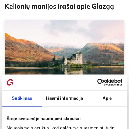
Kelionių manijos įrašai apie Glazgą
Sutikimas
Išsami informacija
Apie
Škotija – įspūdingų pilių kraštas
15 sausio 2018 / 09:40
Šioje svetainėje naudojami slapukai
Kas išdygsta prie Jūsų akis, kai išgirstate žodį „Škotija“?
Kiltais apsirengę ir dūdmaišius pūčiantys škotai?
Naudojame slapukus, kad galėtume suasmeninti turinį