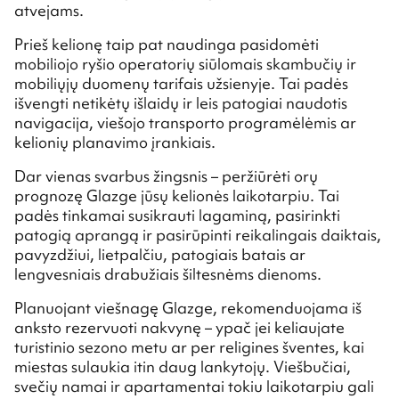
atvejams.
Prieš kelionę taip pat naudinga pasidomėti
mobiliojo ryšio operatorių siūlomais skambučių ir
mobiliųjų duomenų tarifais užsienyje. Tai padės
išvengti netikėtų išlaidų ir leis patogiai naudotis
navigacija, viešojo transporto programėlėmis ar
kelionių planavimo įrankiais.
Dar vienas svarbus žingsnis – peržiūrėti orų
prognozę Glazge jūsų kelionės laikotarpiu. Tai
padės tinkamai susikrauti lagaminą, pasirinkti
patogią aprangą ir pasirūpinti reikalingais daiktais,
pavyzdžiui, lietpalčiu, patogiais batais ar
lengvesniais drabužiais šiltesnėms dienoms.
Planuojant viešnagę Glazge, rekomenduojama iš
anksto rezervuoti nakvynę – ypač jei keliaujate
turistinio sezono metu ar per religines šventes, kai
miestas sulaukia itin daug lankytojų. Viešbučiai,
svečių namai ir apartamentai tokiu laikotarpiu gali