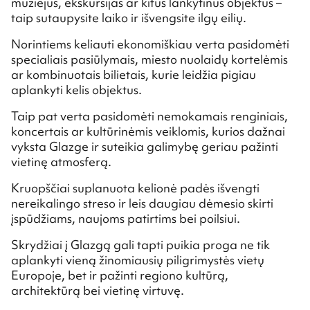
muziejus, ekskursijas ar kitus lankytinus objektus –
taip sutaupysite laiko ir išvengsite ilgų eilių.
Norintiems keliauti ekonomiškiau verta pasidomėti
specialiais pasiūlymais, miesto nuolaidų kortelėmis
ar kombinuotais bilietais, kurie leidžia pigiau
aplankyti kelis objektus.
Taip pat verta pasidomėti nemokamais renginiais,
koncertais ar kultūrinėmis veiklomis, kurios dažnai
vyksta Glazge ir suteikia galimybę geriau pažinti
vietinę atmosferą.
Kruopščiai suplanuota kelionė padės išvengti
nereikalingo streso ir leis daugiau dėmesio skirti
įspūdžiams, naujoms patirtims bei poilsiui.
Skrydžiai į Glazgą gali tapti puikia proga ne tik
aplankyti vieną žinomiausių piligrimystės vietų
Europoje, bet ir pažinti regiono kultūrą,
architektūrą bei vietinę virtuvę.