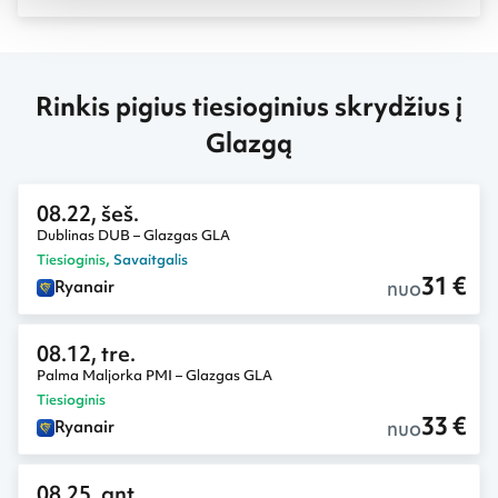
portalui kelioniumanija.lt papasakoti apie studijų
Škotijoje ypatumus. Mergina negaili kritikos škotams ir
žavisi galimybe pažinti įvairias kultūras – to neišvengsi
studijuodamas tokioje tarptautinėje aplinkoje.
Rinkis pigius tiesioginius skrydžius į
Glazgą
08.22, šeš.
Dublinas DUB – Glazgas GLA
Tiesioginis
,
Savaitgalis
31 €
nuo
Ryanair
08.12, tre.
Palma Maljorka PMI – Glazgas GLA
Tiesioginis
33 €
nuo
Ryanair
08.25, ant.