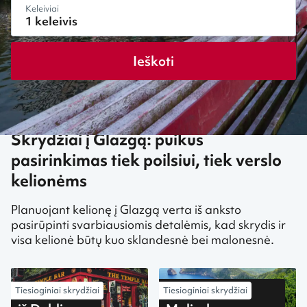
Keleiviai
Ieškoti
Skrydžiai į Glazgą: puikus
pasirinkimas tiek poilsiui, tiek verslo
kelionėms
Planuojant kelionę į Glazgą verta iš anksto
pasirūpinti svarbiausiomis detalėmis, kad skrydis ir
visa kelionė būtų kuo sklandesnė bei malonesnė.
Tiesioginiai skrydžiai
Tiesioginiai skrydžiai
iš Palmos