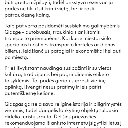
būti greitai užpildyti, todėl ankstyva rezervacija
padės ne tik užsitikrinti vietą, bet ir rasti
patrauklesnę kainą.
Taip pat verta pasidomėti susisiekimo galimybėmis
Glazge – autobusais, traukiniais ar kitomis
transporto priemonėmis. Kai kurie miestai siūlo
specialias turistines transporto korteles ar dienos
bilietus, leidžiančius patogiai ir ekonomiškai keliauti
po miestą.
Prieš išvykstant naudinga susipažinti ir su vietos
kultūra, tradicijomis bei pagrindinėmis etiketo
taisyklėmis. Tai padės geriau suprasti vietinę
aplinką, išvengti nesusipratimų ir leis patirti
autentiškesnę kelionę.
Glazgas garsėja savo religine istorija ir piligrimystės
vietomis, todėl daugelis lankytinų objektų sulaukia
didelio turistų srauto. Dėl šios priežasties
rekomenduojama iš anksto internetu įsigyti bilietus į