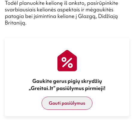
Todėl planuokite kelionę iš anksto, pasirūpinkite
svarbiausiais kelionės aspektais ir mėgaukitės
patogia bei įsimintina kelione į Glazgą, Didžiają
Britaniją.
Gaukite gerus pigių skrydžių
„Greitai.lt“ pasiūlymus pirmieji!
Gauti pasiūlymus