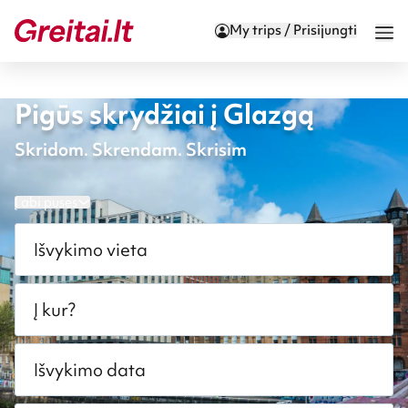
My trips / Prisijungti
Pigūs skrydžiai į Glazgą
Skridom. Skrendam. Skrisim
Į abi puses
Išvykimo vieta
Į kur?
Išvykimo data