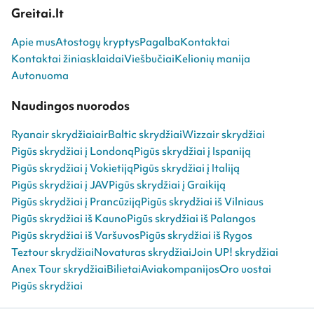
Greitai.lt
Apie mus
Atostogų kryptys
Pagalba
Kontaktai
Kontaktai žiniasklaidai
Viešbučiai
Kelionių manija
Autonuoma
Naudingos nuorodos
Ryanair skrydžiai
airBaltic skrydžiai
Wizzair skrydžiai
Pigūs skrydžiai į Londoną
Pigūs skrydžiai į Ispaniją
Pigūs skrydžiai į Vokietiją
Pigūs skrydžiai į Italiją
Pigūs skrydžiai į JAV
Pigūs skrydžiai į Graikiją
Pigūs skrydžiai į Prancūziją
Pigūs skrydžiai iš Vilniaus
Pigūs skrydžiai iš Kauno
Pigūs skrydžiai iš Palangos
Pigūs skrydžiai iš Varšuvos
Pigūs skrydžiai iš Rygos
Teztour skrydžiai
Novaturas skrydžiai
Join UP! skrydžiai
Anex Tour skrydžiai
Bilietai
Aviakompanijos
Oro uostai
Pigūs skrydžiai