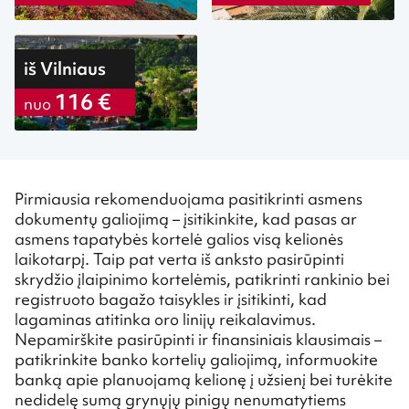
iš Vilniaus
116 €
nuo
Pirmiausia rekomenduojama pasitikrinti asmens
dokumentų galiojimą – įsitikinkite, kad pasas ar
asmens tapatybės kortelė galios visą kelionės
laikotarpį. Taip pat verta iš anksto pasirūpinti
skrydžio įlaipinimo kortelėmis, patikrinti rankinio bei
registruoto bagažo taisykles ir įsitikinti, kad
lagaminas atitinka oro linijų reikalavimus.
Nepamirškite pasirūpinti ir finansiniais klausimais –
patikrinkite banko kortelių galiojimą, informuokite
banką apie planuojamą kelionę į užsienį bei turėkite
nedidelę sumą grynųjų pinigų nenumatytiems