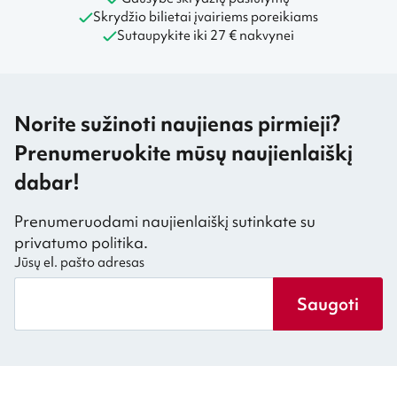
Skrydžio bilietai įvairiems poreikiams
Sutaupykite iki 27 € nakvynei
Norite sužinoti naujienas pirmieji?
Prenumeruokite mūsų naujienlaiškį
dabar!
Prenumeruodami naujienlaiškį sutinkate su
privatumo politika.
Jūsų el. pašto adresas
Saugoti