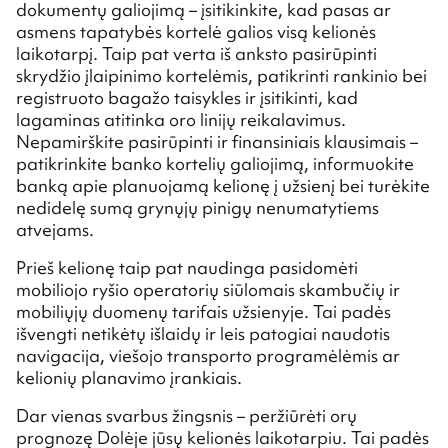
dokumentų galiojimą – įsitikinkite, kad pasas ar
asmens tapatybės kortelė galios visą kelionės
laikotarpį. Taip pat verta iš anksto pasirūpinti
skrydžio įlaipinimo kortelėmis, patikrinti rankinio bei
registruoto bagažo taisykles ir įsitikinti, kad
lagaminas atitinka oro linijų reikalavimus.
Nepamirškite pasirūpinti ir finansiniais klausimais –
patikrinkite banko kortelių galiojimą, informuokite
banką apie planuojamą kelionę į užsienį bei turėkite
nedidelę sumą grynųjų pinigų nenumatytiems
atvejams.
Prieš kelionę taip pat naudinga pasidomėti
mobiliojo ryšio operatorių siūlomais skambučių ir
mobiliųjų duomenų tarifais užsienyje. Tai padės
išvengti netikėtų išlaidų ir leis patogiai naudotis
navigacija, viešojo transporto programėlėmis ar
kelionių planavimo įrankiais.
Dar vienas svarbus žingsnis – peržiūrėti orų
prognozę Dolėje jūsų kelionės laikotarpiu. Tai padės