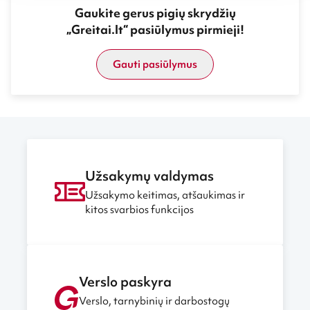
Gaukite gerus pigių skrydžių
„Greitai.lt“ pasiūlymus pirmieji!
Gauti pasiūlymus
Užsakymų valdymas
Užsakymo keitimas, atšaukimas ir
kitos svarbios funkcijos
Verslo paskyra
Verslo, tarnybinių ir darbostogų