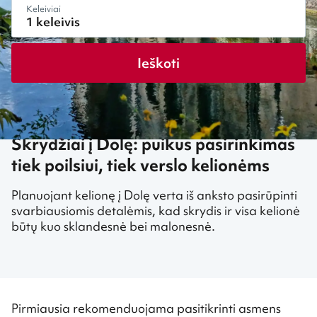
Keleiviai
Ieškoti
Skrydžiai į Dolę: puikus pasirinkimas
tiek poilsiui, tiek verslo kelionėms
Planuojant kelionę į Dolę verta iš anksto pasirūpinti
svarbiausiomis detalėmis, kad skrydis ir visa kelionė
būtų kuo sklandesnė bei malonesnė.
Pirmiausia rekomenduojama pasitikrinti asmens