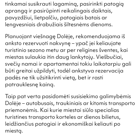
tinkamai susikrauti lagaminą, pasirinkti patogią
aprangą ir pasirūpinti reikalingais daiktais,
pavyzdžiui, lietpalčiu, patogiais batais ar
lengvesniais drabužiais šiltesnėms dienoms.
Planuojant viešnagę Dolėje, rekomenduojama iš
anksto rezervuoti nakvynę – ypač jei keliaujate
turistinio sezono metu ar per religines šventes, kai
miestas sulaukia itin daug lankytojų. Viešbučiai,
svečių namai ir apartamentai tokiu laikotarpiu gali
būti greitai užpildyti, todėl ankstyva rezervacija
padės ne tik užsitikrinti vietą, bet ir rasti
patrauklesnę kainą.
Taip pat verta pasidomėti susisiekimo galimybėmis
Dolėje – autobusais, traukiniais ar kitomis transporto
priemonėmis. Kai kurie miestai siūlo specialias
turistines transporto korteles ar dienos bilietus,
leidžiančius patogiai ir ekonomiškai keliauti po
miestą.