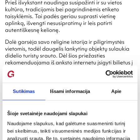
Prieš išvykstant naudinga susipažinti ir su vietos
kultūra, tradicijomis bei pagrindinėmis etiketo
taisyklėmis. Tai padės geriau suprasti vietinę
aplinką, išvengti nesusipratimų ir leis patirti
autentiškesnę kelionę.
Dolė garsėja savo religine istorija ir piligrimystės
vietomis, todėl daugelis lankytinų objektų sulaukia
didelio turistų srauto. Dėl šios priežasties
rekomenduojama iš anksto internetu įsigyti bilietus į
muziejus, ekskursijas ar kitus lankytinus objektus –
taip sutaupysite laiko ir išvengsite ilgų eilių.
Norintiems keliauti ekonomiškiau verta pasidomėti
Sutikimas
Išsami informacija
Apie
specialiais pasiūlymais, miesto nuolaidų kortelėmis
ar kombinuotais bilietais, kurie leidžia pigiau
aplankyti kelis objektus.
Šioje svetainėje naudojami slapukai
Taip pat verta pasidomėti nemokamais renginiais,
Naudojame slapukus, kad galėtume suasmeninti turinį
koncertais ar kultūrinėmis veiklomis, kurios dažnai
bei skelbimus, teikti visuomeninės medijos funkcijas ir
vyksta Dolėje ir suteikia galimybę geriau pažinti
analizuoti srautą. Be to, svetainės naudojimo informaciją