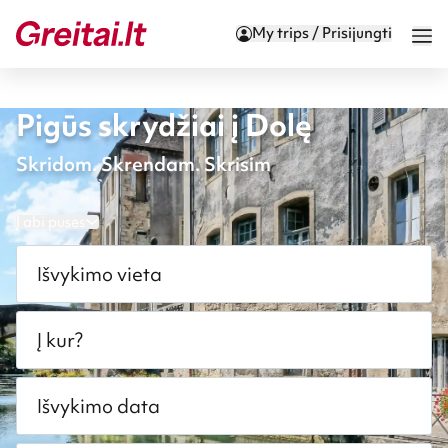
My trips / Prisijungti
Pigūs skrydžiai į Dolę
Skridom. Skrendam. Skrisim
Į abi puses
Išvykimo vieta
Į kur?
Išvykimo data