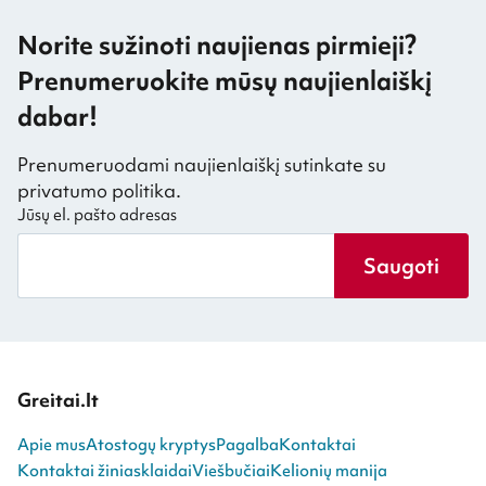
Norite sužinoti naujienas pirmieji?
Prenumeruokite mūsų naujienlaiškį
dabar!
Prenumeruodami naujienlaiškį sutinkate su
privatumo politika.
Jūsų el. pašto adresas
Saugoti
Greitai.lt
Apie mus
Atostogų kryptys
Pagalba
Kontaktai
Kontaktai žiniasklaidai
Viešbučiai
Kelionių manija