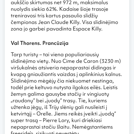
aukščio skirtumas net 972 m, maksimalus
nuolydis siekia 62%. Kadaise šioje trasoje
treniravosi tris kartus pasaulio slidžių
čempionas Jean Claude Killy. Visa slidinėjimo
zona jo garbei pavadinta Espace Killy.
Val Thorens. Prancūzija
Tarp turistų – tai viena populiariausių
slidinėjimo vietų. Nuo Cime de Caron (3230 m)
viršukalnės atsiveria nepaprastai didingas ir
kvapą gniaužiantis vaizdas į aplinkinius kalnus.
Slidinėjimo mėgėjų čia niekuomet nestinga,
todėl prie keltuvo nutysta ilgokos eilės. Leistis
žemyn galima gausybe stačių ir vingiuotų
„raudonų“ bei „juodų“ trasų. Tie, kuriems
užtenka jėgų, iš Trijų slėnių gali nusileisti į
ketvirtąjį – Orelle. Jiems reikės įveikti „juodą“
super trasą – Pierre Lory, kuri driekiasi
nepaprastai stačiu šlaitu. Nemėgstantiems
freeride’o, rizikuoti nevertėtų.