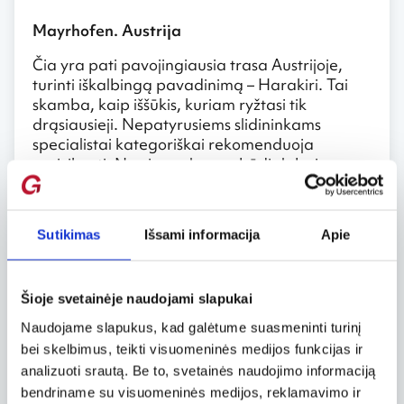
Mayrhofen. Austrija
Čia yra pati pavojingiausia trasa Austrijoje,
turinti iškalbingą pavadinimą – Harakiri. Tai
skamba, kaip iššūkis, kuriam ryžtasi tik
drąsiausieji. Nepatyrusiems slidininkams
specialistai kategoriškai rekomenduoja
nerizikuoti. Ne vienas lengvabūdis labai
brangiai sumokėjo už savo avantiūrą. Harakiri
trasa tinka išskirtinai tik patyrusiems
sportininkams. Kai kuriose jos vietose nuolydis
Sutikimas
Išsami informacija
Apie
siekia net 78%.
Wengen. Austrija
Šioje svetainėje naudojami slapukai
Jungfrau regione esantis kurortas žymus čia
Naudojame slapukus, kad galėtume suasmeninti turinį
vykstančiu Pasaulio slidinėjimo čempionatu-
bei skelbimus, teikti visuomeninės medijos funkcijas ir
Laubernhorn- Rennen. Jis vyksta to paties
analizuoti srautą. Be to, svetainės naudojimo informaciją
pavadinimo „juodoje“ trasoje. Tai pati ilgiausia
bendriname su visuomeninės medijos, reklamavimo ir
greituminio nusileidimo trasa. Jos ilgis 4455 m,