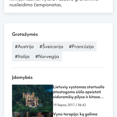
nusileidimo čempionatas.
Grotažymės
#Austrija
#Šveicarija
#Prancūzija
#Italija
#Norvegija
Įdomybės
Lietuvių vystomas startuolis
atostogoms siūlo apsistoti
viduramžių pilyse ir kitose
nemažiau įspūdingose
19 liepos 2017 / 06:42
vietose
Vyno terapija: ką galima