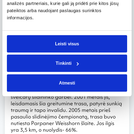
analizės partneriais, kurie gali ją pridėti prie kitos jūsų
o aukščio skirtumas svyruoja iki kilometro.
pateiktos arba naudojant paslaugas surinktos
Viršutinė trasos dalis gana nesudėtinga.
Tačiau sportininkų, pasiekusių pravažiavimą
informacijos.
tarp uolų, laukia siurprizas: trasa staiga virsta
tikrai „juoda“. Pati sudėtingiausia atkarpa yra
visai prieš finišą. Paskutinis nusileidimas yra be
Leisti visus
galo status ir beveik visuomet apledėjęs.
Lenzerheide-Valbella. Šveicarija
Tinkinti
Šis slidinėjimo regionas nedidelis. Patyrusiam
slidininkui jį pavyks apžiūrėti per keletą dienų.
Viena iš garsiausių šio regionų „juodų“ trasų –
Atmesti
Silvano Beltrametti, pavadinta garsaus
šveicarų slidininko garbei. 2001 metais jis,
leisdamasis šia greitumine trasa, patyrė sunkią
traumą ir tapo invalidu. 2005 metais prieš
pasaulio slidinėjimo čempionatą, trasa buvo
nutiesta Parpaner Weisshorn šlaite. Jos ilgis
yra 3,5 km, o nuolydis- 66%.