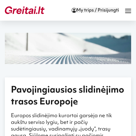
My trips / Prisijungti
Pavojingiausios slidinėjimo
trasos Europoje
Europos slidinėjimo kurortai garsėja ne tik
aukštu serviso lygiu, bet ir pačių
sudėtingiausių, vadinamųjų „juodų“, trasų
gausa. Siūlome susipažinti su pačiomis