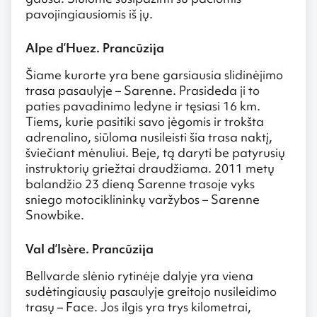
pavojingiausiomis iš jų.
Alpe d’Huez. Prancūzija
Šiame kurorte yra bene garsiausia slidinėjimo
trasa pasaulyje – Sarenne. Prasideda ji to
paties pavadinimo ledyne ir tęsiasi 16 km.
Tiems, kurie pasitiki savo jėgomis ir trokšta
adrenalino, siūloma nusileisti šia trasa naktį,
šviečiant mėnuliui. Beje, tą daryti be patyrusių
instruktorių griežtai draudžiama. 2011 metų
balandžio 23 dieną Sarenne trasoje vyks
sniego motociklininkų varžybos – Sarenne
Snowbike.
Val d’Isère. Prancūzija
Bellvarde slėnio rytinėje dalyje yra viena
sudėtingiausių pasaulyje greitojo nusileidimo
trasų – Face. Jos ilgis yra trys kilometrai,