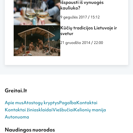
išspausti iš vynuogės
kauliuko?
9 gegužės 2017 / 15:12
Kūčių tradicijos Lietuvoje ir
svetur
21 gruodžio 2014 / 22:00
Greitai.lt
Apie mus
Atostogų kryptys
Pagalba
Kontaktai
Kontaktai žiniasklaidai
Viešbučiai
Kelionių manija
Autonuoma
Naudingos nuorodos