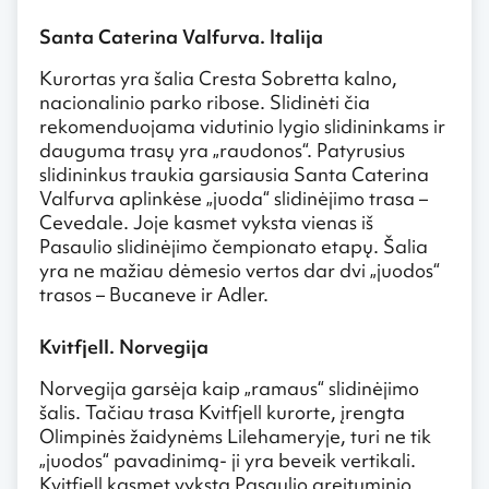
Santa Caterina Valfurva. Italija
Kurortas yra šalia Cresta Sobretta kalno,
nacionalinio parko ribose. Slidinėti čia
rekomenduojama vidutinio lygio slidininkams ir
dauguma trasų yra „raudonos“. Patyrusius
slidininkus traukia garsiausia Santa Caterina
Valfurva aplinkėse „juoda“ slidinėjimo trasa –
Cevedale. Joje kasmet vyksta vienas iš
Pasaulio slidinėjimo čempionato etapų. Šalia
yra ne mažiau dėmesio vertos dar dvi „juodos“
trasos – Bucaneve ir Adler.
Kvitfjell. Norvegija
Norvegija garsėja kaip „ramaus“ slidinėjimo
šalis. Tačiau trasa Kvitfjell kurorte, įrengta
Olimpinės žaidynėms Lilehameryje, turi ne tik
„juodos“ pavadinimą- ji yra beveik vertikali.
Kvitfjell kasmet vyksta Pasaulio greituminio