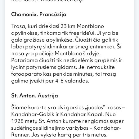
Chamonix. Prancūzija
Trasa, kuri driekiasi 23 km Montblano
apylinkėse, tinkama tik freeride’ui. Ji yra be
galo gražiose apylinkėse. Čiuožti čia gali tik
labai patyrę slidininkai ar snieglentininkai. Ši
trasa yra pačioje Montblano širdyje.
Patariama čiuožti tik nedidelėmis grupėmis ir
lydint patyrusiems gidams. Jei netrauksite
fotoaparato kas penkias minutes, tai trasą
galima įveikti per 4-6 valandas.
St. Anton. Austrija
Šiame kurorte yra dvi garsios „juodos“ trasos –
Kandahar-Galzik ir Kandahar Kapal. Nuo
1928 metų St. Anton kurorte rengiamos super
sudėtingos slidinėjimo varžybos – Kandahar-
Renner. Jos vyksta kartą per tris metus.