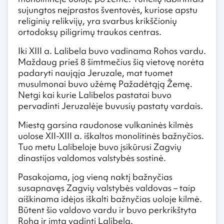
sujungtos neįprastos šventovės, kuriose apstu
religinių relikvijų, yra svarbus krikščionių
ortodoksų piligrimų traukos centras.
Iki XIII a. Lalibela buvo vadinama Rohos vardu.
Maždaug prieš 8 šimtmečius šią vietovę norėta
padaryti naująja Jeruzale, mat tuomet
musulmonai buvo užėmę Pažadėtąją Žemę.
Netgi kai kurie Lalibelos pastatai buvo
pervadinti Jeruzalėje buvusių pastatų vardais.
Miestą garsina raudonose vulkaninės kilmės
uolose XII-XIII a. iškaltos monolitinės bažnyčios.
Tuo metu Lalibeloje buvo įsikūrusi Zagvių
dinastijos valdomos valstybės sostinė.
Pasakojama, jog vieną naktį bažnyčias
susapnavęs Zagvių valstybės valdovas – taip
aiškinama idėjos iškalti bažnyčias uoloje kilmė.
Būtent šio valdovo vardu ir buvo perkrikštyta
Roha ir imta vadinti Lalibela.