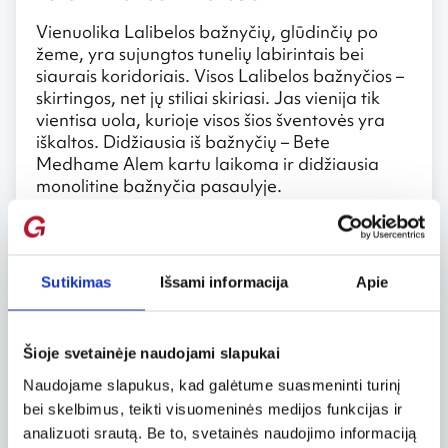
Vienuolika Lalibelos bažnyčių, glūdinčių po
žeme, yra sujungtos tunelių labirintais bei
siaurais koridoriais. Visos Lalibelos bažnyčios –
skirtingos, net jų stiliai skiriasi. Jas vienija tik
vientisa uola, kurioje visos šios šventovės yra
iškaltos. Didžiausia iš bažnyčių – Bete
Medhame Alem kartu laikoma ir didžiausia
monolitine bažnyčia pasaulyje.
Ornamentais, freskomis ir raižiniais išpuoštas
bažnyčias dienomis statė dešimtys tūkstančių
meistrų, o naktimis, pasak legendos, čia
Sutikimas
Išsami informacija
Apie
darbavosi angelai. Išvydus uoloje iškaltus
statinius nekyla abejonių, jog tai –
architektūros šedevras, ypač jei turima galvoje
tai, kad XII a. prie šio kūrinio dirbę meistrai
Šioje svetainėje naudojami slapukai
naudojo tik plaktukus ir kaltus.
Naudojame slapukus, kad galėtume suasmeninti turinį
bei skelbimus, teikti visuomeninės medijos funkcijas ir
Krikščionybė Etiopiją pasiekė iš Sirijos ir
analizuoti srautą. Be to, svetainės naudojimo informaciją
Palestinos maždaug tuo pačiu metu, kaip ir