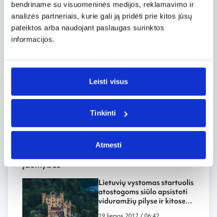
Romos imperiją. Tačiau čia ji plėtojosi gana
bendriname su visuomeninės medijos, reklamavimo ir
izoliuotoje aplinkoje, tad XIX a. mokslininkai,
analizės partneriais, kurie gali ją pridėti prie kitos jūsų
atvykę į Etipiją, buvo nustebinti vietos
pateiktos arba naudojant paslaugas surinktos
krikščionybės atotrūkio nuo pagrindinių
informacijos.
krikščionybės atšakų.
Leisti visus
Grotažymės
Tinkinti
#Etiopija
#Lalibela
Atmesti
Įdomybės
Lietuvių vystomas startuolis
atostogoms siūlo apsistoti
viduramžių pilyse ir kitose
nemažiau įspūdingose
19 liepos 2017 / 06:42