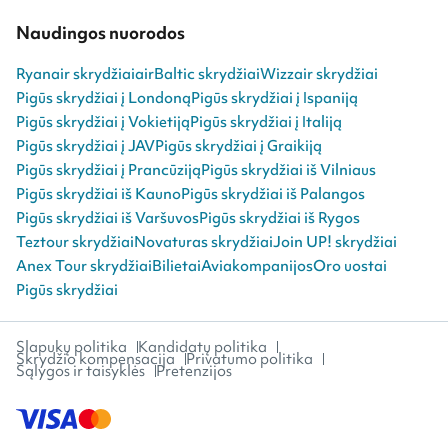
Naudingos nuorodos
Ryanair skrydžiai
airBaltic skrydžiai
Wizzair skrydžiai
Pigūs skrydžiai į Londoną
Pigūs skrydžiai į Ispaniją
Pigūs skrydžiai į Vokietiją
Pigūs skrydžiai į Italiją
Pigūs skrydžiai į JAV
Pigūs skrydžiai į Graikiją
Pigūs skrydžiai į Prancūziją
Pigūs skrydžiai iš Vilniaus
Pigūs skrydžiai iš Kauno
Pigūs skrydžiai iš Palangos
Pigūs skrydžiai iš Varšuvos
Pigūs skrydžiai iš Rygos
Teztour skrydžiai
Novaturas skrydžiai
Join UP! skrydžiai
Anex Tour skrydžiai
Bilietai
Aviakompanijos
Oro uostai
Pigūs skrydžiai
Slapukų politika
Kandidatų politika
Skrydžio kompensacija
Privatumo politika
Sąlygos ir taisyklės
Pretenzijos