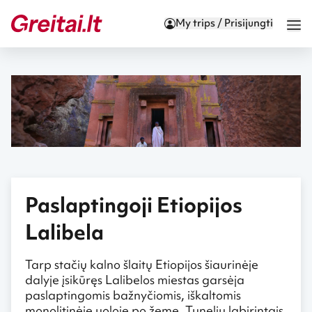
My trips / Prisijungti
Paslaptingoji Etiopijos
Lalibela
Tarp stačių kalno šlaitų Etiopijos šiaurinėje
dalyje įsikūręs Lalibelos miestas garsėja
paslaptingomis bažnyčiomis, iškaltomis
monolitinėje uoloje po žeme. Tunelių labirintais