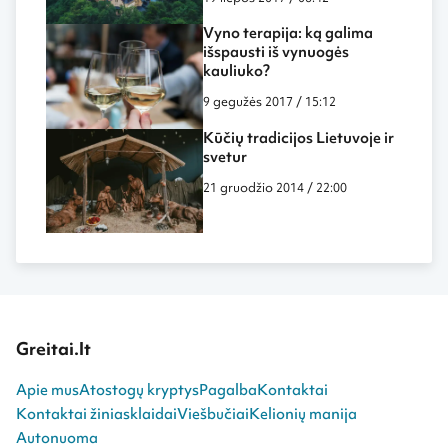
vietose
Vyno terapija: ką galima
išspausti iš vynuogės
kauliuko?
9 gegužės 2017 / 15:12
Kūčių tradicijos Lietuvoje ir
svetur
21 gruodžio 2014 / 22:00
Greitai.lt
Apie mus
Atostogų kryptys
Pagalba
Kontaktai
Kontaktai žiniasklaidai
Viešbučiai
Kelionių manija
Autonuoma