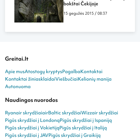
bokštai Čekijoje
15 gegužės 2015 / 08:37
Greitai.lt
Apie mus
Atostogų kryptys
Pagalba
Kontaktai
Kontaktai žiniasklaidai
Viešbučiai
Kelionių manija
Autonuoma
Naudingos nuorodos
Ryanair skrydžiai
airBaltic skrydžiai
Wizzair skrydžiai
Pigūs skrydžiai į Londoną
Pigūs skrydžiai į Ispaniją
Pigūs skrydžiai į Vokietiją
Pigūs skrydžiai į Italiją
Pigūs skrydžiai į JAV
Pigūs skrydžiai į Graikiją