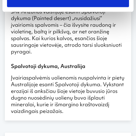
JAV Arizonos valstijoje esanti Spalvotoji
dykuma (Painted desert) „nusidažiusi“
įvairiomis spalvomis – čia išvysite raudoną ir
violetinę, baltą ir pilkšvą, ar net oranžinę
spalvas. Kai kurios kalvos, esančios šioje
sausringoje vietovėje, atrodo tarsi sluoksniuoti
pyragai.
Spalvotoji dykuma, Australija
Įvairiaspalvėmis uolienomis nuspalvinta ir pietų
Australijoje esanti Spalvotoji dykuma. Vykstant
erozijai iš anksčiau šioje vietoje buvusio jūros
dugno nuosėdinių uolienų buvo išplauti
mineralai, kurie ir išmargino kraštovaizdį
vaizdingais peizažais.