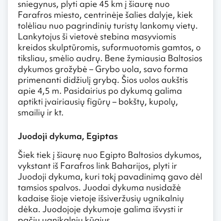
sniegynus, plyti apie 45 km į šiaurę nuo
Farafros miesto, centrinėje šalies dalyje, kiek
tolėliau nuo pagrindinių turistų lankomų vietų.
Lankytojus ši vietovė stebina masyviomis
kreidos skulptūromis, suformuotomis gamtos, o
tiksliau, smėlio audrų. Bene žymiausia Baltosios
dykumos grožybė – Grybo uola, savo forma
primenanti didžiulį grybą. Šios uolos aukštis
apie 4,5 m. Pasidairius po dykumą galima
aptikti įvairiausių figūrų – bokštų, kupolų,
smailių ir kt.
Juodoji dykuma, Egiptas
Šiek tiek į šiaurę nuo Egipto Baltosios dykumos,
vykstant iš Farafros link Baharijos, plyti ir
Juodoji dykuma, kuri tokį pavadinimą gavo dėl
tamsios spalvos. Juodai dykuma nusidažė
kadaise šioje vietoje išsiveržusių ugnikalnių
dėka. Juodojoje dykumoje galima išvysti ir
pačių ugnikalnių kūgius.