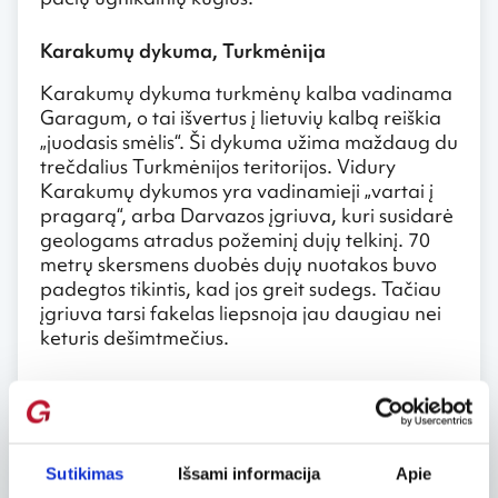
Karakumų dykuma, Turkmėnija
Karakumų dykuma turkmėnų kalba vadinama
Garagum, o tai išvertus į lietuvių kalbą reiškia
„juodasis smėlis“. Ši dykuma užima maždaug du
trečdalius Turkmėnijos teritorijos. Vidury
Karakumų dykumos yra vadinamieji „vartai į
pragarą“, arba Darvazos įgriuva, kuri susidarė
geologams atradus požeminį dujų telkinį. 70
metrų skersmens duobės dujų nuotakos buvo
padegtos tikintis, kad jos greit sudegs. Tačiau
įgriuva tarsi fakelas liepsnoja jau daugiau nei
keturis dešimtmečius.
Kyzylkumo dykuma, Centrinė Azija
Net kelių Centrinės Azijos valstybių teritorijose
plytinti Kyzylkumo dykuma yra 11 pagal plotą
Sutikimas
Išsami informacija
Apie
pasaulyje. Išvertus į lietuvių kalbą, šios