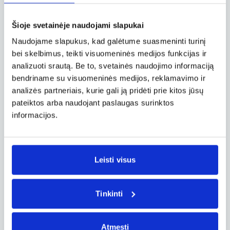
dykumos pavadinimas reiškia „raudonasis
smėlis“. Didžiąją dalį dykumos sudaro
vadinamieji barchanai, arba smėlio kopos.
Šioje svetainėje naudojami slapukai
Naudojame slapukus, kad galėtume suasmeninti turinį
Simpsono dykuma, Australija
bei skelbimus, teikti visuomeninės medijos funkcijas ir
analizuoti srautą. Be to, svetainės naudojimo informaciją
Centrinėje Australijoje esanti Simpsono
bendriname su visuomeninės medijos, reklamavimo ir
dykuma gali pasigirti ryškiai raudono smėlio
analizės partneriais, kurie gali ją pridėti prie kitos jūsų
kopomis. Aukščiausia smėlio kopa šioje
pateiktos arba naudojant paslaugas surinktos
dykumoje, Big Red, siekia 40 m aukštį.
informacijos.
Namibo dykuma, Namibija
Vienos žymiausių ir didžiausių pasaulyje
spalvotųjų kopų driekiasi Namibo dykumoje,
Leisti visus
pietvakarinėje Afrikos pakrantėje. Šios
dykumos spalva kinta priklausomai nuo saulės
padėties. Namibo dykumos smėlio kopų aukštis
Tinkinti
vietomis siekia iki 300 metrų.
Atmesti
Spalvotoji dykuma, JAV