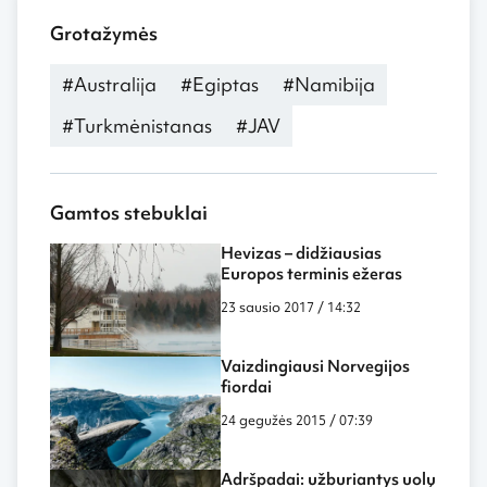
Grotažymės
#Australija
#Egiptas
#Namibija
#Turkmėnistanas
#JAV
Gamtos stebuklai
Hevizas – didžiausias
Europos terminis ežeras
23 sausio 2017 / 14:32
Vaizdingiausi Norvegijos
fiordai
24 gegužės 2015 / 07:39
Adršpadai: užburiantys uolų