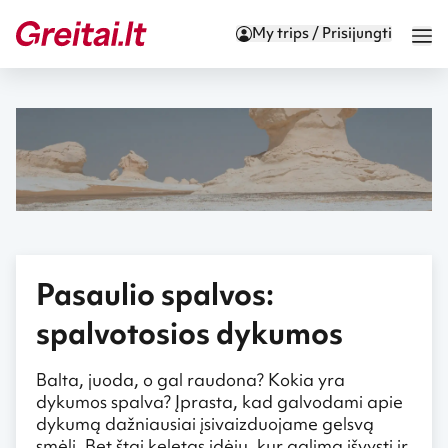
My trips / Prisijungti
Pasaulio spalvos:
spalvotosios dykumos
Balta, juoda, o gal raudona? Kokia yra
dykumos spalva? Įprasta, kad galvodami apie
dykumą dažniausiai įsivaizduojame gelsvą
smėlį. Bet štai keletas idėjų, kur galima išvysti ir