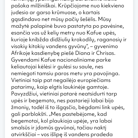
pašoka milžiniškai. Krūpčiojome nuo kiekvieno
judesio ar garso krūmuose, o kartais
gąsdindavo net mūsų pačių šešėlis. Mūsų
mažytė palapinė buvo pastatyta po pavėsine,
esančia vos už kelių metrų nuo Kafue upės,
kurioje knibžda didžiulių krokodilų, raganosių ir
visokių kitokių vandens gyvūnų“, – gyvenimo
Afrikoje kasdienybę piešė Diana ir Chrisas.
Gyvendami Kafue nacionaliniame parke
keliautojai kėlėsi ir gulėsi su saule, nes
nemiegoti tamsiu paros metu yra pavojinga.
Vietiniai taip pat negailėjo europiečiams
patarimų, kaip elgtis laukinėje gamtoje.
Pavyzdžiui, vietiniai patarė neatsidurti tarp
upės ir begemoto, nes pastarieji labai bijo
žmonių, todėl iš to išgąsčio, bėgdami link upės,
gali parblokšti. „Mes pastebėjome, kad
begemotai, kol plaukioja upėje, yra labai
smalsūs ir įdomūs gyvūnai, tačiau naktį
atvirkščiai – vos išlipę iš vandens pradeda