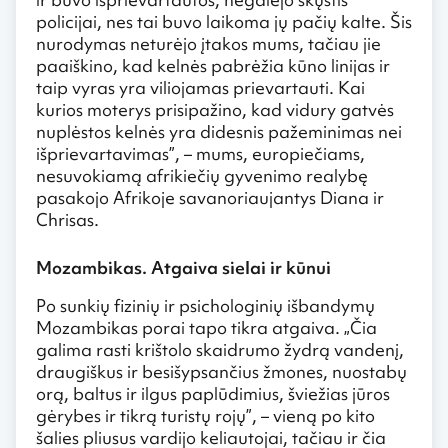
policijai, nes tai buvo laikoma jų pačių kalte. Šis
nurodymas neturėjo įtakos mums, tačiau jie
paaiškino, kad kelnės pabrėžia kūno linijas ir
taip vyras yra viliojamas prievartauti. Kai
kurios moterys prisipažino, kad vidury gatvės
nuplėstos kelnės yra didesnis pažeminimas nei
išprievartavimas”, – mums, europiečiams,
nesuvokiamą afrikiečių gyvenimo realybę
pasakojo Afrikoje savanoriaujantys Diana ir
Chrisas.
Mozambikas. Atgaiva sielai ir kūnui
Po sunkių fizinių ir psichologinių išbandymų
Mozambikas porai tapo tikra atgaiva. „Čia
galima rasti krištolo skaidrumo žydrą vandenį,
draugiškus ir besišypsančius žmones, nuostabų
orą, baltus ir ilgus paplūdimius, šviežias jūros
gėrybes ir tikrą turistų rojų”, – vieną po kito
šalies pliusus vardijo keliautojai, tačiau ir čia