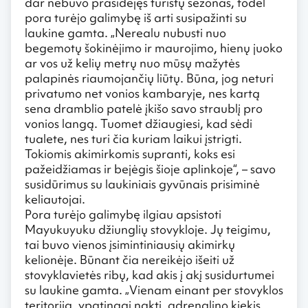
dar nebuvo prasidėjęs turistų sezonas, todėl
pora turėjo galimybę iš arti susipažinti su
laukine gamta. „Nerealu nubusti nuo
begemotų šokinėjimo ir maurojimo, hienų juoko
ar vos už kelių metrų nuo mūsų mažytės
palapinės riaumojančių liūtų. Būna, jog neturi
privatumo net vonios kambaryje, nes kartą
sena dramblio patelė įkišo savo straublį pro
vonios langą. Tuomet džiaugiesi, kad sėdi
tualete, nes turi čia kuriam laikui įstrigti.
Tokiomis akimirkomis supranti, koks esi
pažeidžiamas ir bejėgis šioje aplinkoje“, – savo
susidūrimus su laukiniais gyvūnais prisiminė
keliautojai.
Pora turėjo galimybę ilgiau apsistoti
Mayukuyuku džiunglių stovykloje. Jų teigimu,
tai buvo vienos įsimintiniausių akimirkų
kelionėje. Būnant čia nereikėjo išeiti už
stovyklavietės ribų, kad akis į akį susidurtumei
su laukine gamta. „Vienam einant per stovyklos
teritoriją, ypatingai naktį, adrenalino kiekis