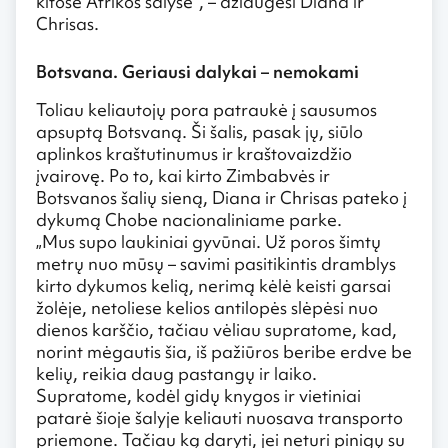
kitose Afrikos šalyse”, – džiaugėsi Diana ir
Chrisas.
Botsvana. Geriausi dalykai – nemokami
Toliau keliautojų pora patraukė į sausumos
apsuptą Botsvaną. Ši šalis, pasak jų, siūlo
aplinkos kraštutinumus ir kraštovaizdžio
įvairovę. Po to, kai kirto Zimbabvės ir
Botsvanos šalių sieną, Diana ir Chrisas pateko į
dykumą Chobe nacionaliniame parke.
„Mus supo laukiniai gyvūnai. Už poros šimtų
metrų nuo mūsų – savimi pasitikintis dramblys
kirto dykumos kelią, nerimą kėlė keisti garsai
žolėje, netoliese kelios antilopės slėpėsi nuo
dienos karščio, tačiau vėliau supratome, kad,
norint mėgautis šia, iš pažiūros beribe erdve be
kelių, reikia daug pastangų ir laiko.
Supratome, kodėl gidų knygos ir vietiniai
patarė šioje šalyje keliauti nuosava transporto
priemone. Tačiau ką daryti, jei neturi pinigų su