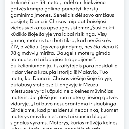
trukmė čia – 38 metai, todėl ant kiekvieno
gatvės kampo galima pamatyti karstų
gaminimo įmones. Seneliais dėl savo amžiaus
pasijutę Diana ir Chrisas taip pat baisėjosi
vietos sveikatos apsaugos sistema: „Susilaukti
kūdikio šioje šalyje yra labai rizikinga. Visų
pirma, moteris turi būti tikra, kad neužsikrės
ŽIV, o vėliau išgyvens gimdymą, nes čia viena iš
98 gimdyvių miršta. Daugelis moterų gimdo
namuose, o tai baigiasi tragedijomis“.
Su kelioniumanija.lt skaitytojais pora pasidalijo
ir dar viena kraupia istorija iš Malavio. Tuo
metu, kai Diana ir Chrisas viešėjo šioje šalyje,
autobusų stotelėse Lilongvyje ir Mzuzu
miestuose vyrai užpuldinėjo kelnes mūvinčias
moteris. Jie plėšė jas nuo moterų tiesiog gatvės
viduryje. „Tai buvo nesuprantama ir siaubinga.
Girdėjome, kad prezidentui nepatinka, kuomet
moterys mūvi kelnes, nes tai siunčia blogus
signalus vyrams. Moterys, kurios mūvėjo kelnes
ir buvo išprievartautos, negalėjo skųstis