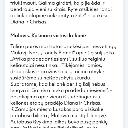
triukšmauti. Galima girdėti, kaip jie ėda ir
bendrauja vieni su kitais. Ryte atsikėlęs randi
aplink palapinę nukramtytą žolę“, – juokėsi
Diana ir Chrisas.
Malavis. Košmaru virtusi kelionė
Toliau poros maršrutas driekėsi per nesvetingą
Malavį. Nors „Lonely Planet“ apie šią šalį sako
„Afrika pradedantiesiems“, su šiuo teiginiu
keliautojai nesutinka. „Tikėjomės ramios,
draugiškos ir gražios šalies, tačiau atvykę
susidūrėme su neišpasakytu skurdu.
Supratome, kad kelionė per šią šalį nebus
lengva ir čia nėra nieko pradedantiesiems“, –
pasakojimą apie vieną iš sudėtingiausių
kelionės etapų pradėjo Diana ir Chrisas.
Iš Zambijos miesto Lusakos pora užsisakė
autobuso bilietą į Malavio miestą Lilongvę.
Autobuso išvykimo laikas buvo pusę penkių
ryto. Atėjus laikui palikti viešbutį, lauke