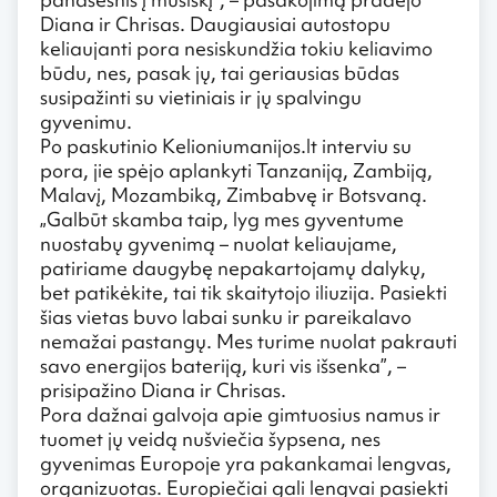
Diana ir Chrisas. Daugiausiai autostopu
keliaujanti pora nesiskundžia tokiu keliavimo
būdu, nes, pasak jų, tai geriausias būdas
susipažinti su vietiniais ir jų spalvingu
gyvenimu.
Po paskutinio Kelioniumanijos.lt interviu su
pora, jie spėjo aplankyti Tanzaniją, Zambiją,
Malavį, Mozambiką, Zimbabvę ir Botsvaną.
„Galbūt skamba taip, lyg mes gyventume
nuostabų gyvenimą – nuolat keliaujame,
patiriame daugybę nepakartojamų dalykų,
bet patikėkite, tai tik skaitytojo iliuzija. Pasiekti
šias vietas buvo labai sunku ir pareikalavo
nemažai pastangų. Mes turime nuolat pakrauti
savo energijos bateriją, kuri vis išsenka”, –
prisipažino Diana ir Chrisas.
Pora dažnai galvoja apie gimtuosius namus ir
tuomet jų veidą nušviečia šypsena, nes
gyvenimas Europoje yra pakankamai lengvas,
organizuotas. Europiečiai gali lengvai pasiekti