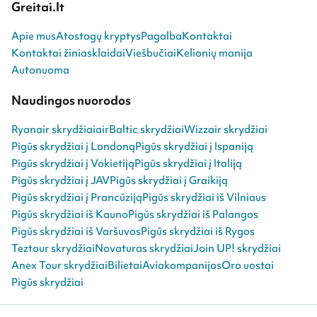
Greitai.lt
Apie mus
Atostogų kryptys
Pagalba
Kontaktai
Kontaktai žiniasklaidai
Viešbučiai
Kelionių manija
Autonuoma
Naudingos nuorodos
Ryanair skrydžiai
airBaltic skrydžiai
Wizzair skrydžiai
Pigūs skrydžiai į Londoną
Pigūs skrydžiai į Ispaniją
Pigūs skrydžiai į Vokietiją
Pigūs skrydžiai į Italiją
Pigūs skrydžiai į JAV
Pigūs skrydžiai į Graikiją
Pigūs skrydžiai į Prancūziją
Pigūs skrydžiai iš Vilniaus
Pigūs skrydžiai iš Kauno
Pigūs skrydžiai iš Palangos
Pigūs skrydžiai iš Varšuvos
Pigūs skrydžiai iš Rygos
Teztour skrydžiai
Novaturas skrydžiai
Join UP! skrydžiai
Anex Tour skrydžiai
Bilietai
Aviakompanijos
Oro uostai
Pigūs skrydžiai