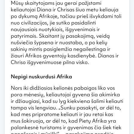
Mūsų skaitytojams jau gerai pažįstami
keliautojai Diana ir Chrisas šiuo metu keliauja
po dykumą Afrikoje, tačiau prieš išvykdami toli
nuo civilizacijos, jie sutiko pasidalinti
naujausiais nuotykiais, išgyvenimais ir
patyrimais. Skaitant jų pasakojimą, veidą
nušviečia šypsena ir nuostaba, o po kelių
sakinių mintis pasiglemžia negailestinga ir
žiauri Afrikos gyventojų kasdienybė. Dianos ir
Chriso išgyvenimuose pilna visko.
Nepigi nuskurdusi Afrika
Nors iki didžiosios kelionės pabaigos liko vos
pora mėnesių, keliautojai gyvena šia akimirka
ir džiaugiasi, kad su lyg kiekviena šalimi keliauti
tampa vis lengviau. „Sunku pasakyti, ar dėl to,
kad mes pripratome keliauti ir jau retai kas
mus šokiruoja, ar dėl to, kad Pietų Afrika yra
palankesnė turistams ir gyvenimas čia šiek tiek
panašesnis į mūsiškį”, – pasakojimą pradėjo