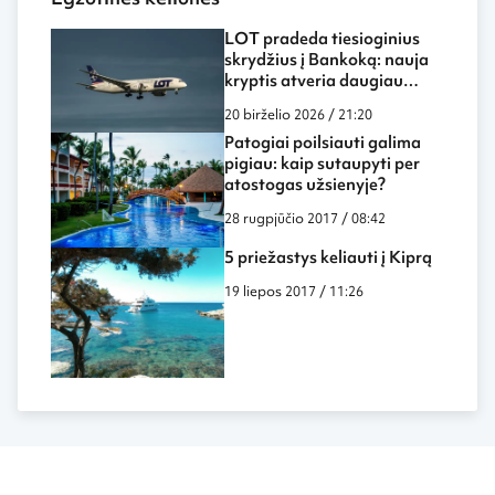
LOT pradeda tiesioginius
skrydžius į Bankoką: nauja
kryptis atveria daugiau
galimybių keliautojams iš
20 birželio 2026 / 21:20
Lietuvos
Patogiai poilsiauti galima
pigiau: kaip sutaupyti per
atostogas užsienyje?
28 rugpjūčio 2017 / 08:42
5 priežastys keliauti į Kiprą
19 liepos 2017 / 11:26