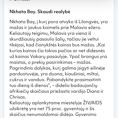
Nkhata Bay. Skaudi realybė
Nkhata Bay, į kurį pora atvyko iš Lilongvės, yra
mažas ir jaukus kaimelis prie Malavio ežero.
Keliautojų teigimu, Malavis yra viena iš
skurdžiausių pasaulio šalių, tačiau jie veltui
tikėjosi, kad čionykštės kainos bus mažos. „Kai
kurios kainos čia tokios pačios ar net didesnės
už kainas Vakarų pasaulyje. Ypač brangus yra
maistas, o prekių pasirinkimas – mažas.
Pagrindinis dalykas, kurį galima įsigyti eilinėje
parduotuvėje, yra duona, kiaušiniai, miltai,
cukrus ir vanduo. Pabandykite prasimaitinti
tuo dieną iš dienos”, – didelio badaujančių
afrikiečių skaičiaus priežastis vardijo Diana ir
Chrisas.
Keliautojų aplankytame miestelyje ŽIV/AIDS
užsikrėtę yra net 75 proc. gyventojų ir šis
skaičius nenumaldomai didėja. Gyvenimo