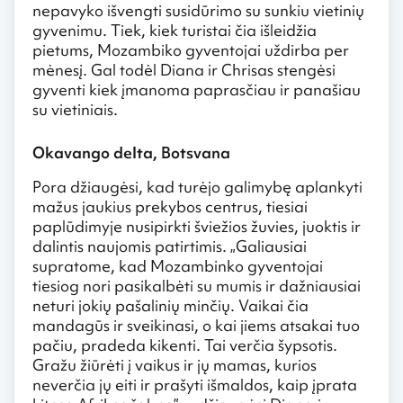
nepavyko išvengti susidūrimo su sunkiu vietinių
gyvenimu. Tiek, kiek turistai čia išleidžia
pietums, Mozambiko gyventojai uždirba per
mėnesį. Gal todėl Diana ir Chrisas stengėsi
gyventi kiek įmanoma paprasčiau ir panašiau
su vietiniais.
Okavango delta, Botsvana
Pora džiaugėsi, kad turėjo galimybę aplankyti
mažus jaukius prekybos centrus, tiesiai
paplūdimyje nusipirkti šviežios žuvies, juoktis ir
dalintis naujomis patirtimis. „Galiausiai
supratome, kad Mozambinko gyventojai
tiesiog nori pasikalbėti su mumis ir dažniausiai
neturi jokių pašalinių minčių. Vaikai čia
mandagūs ir sveikinasi, o kai jiems atsakai tuo
pačiu, pradeda kikenti. Tai verčia šypsotis.
Gražu žiūrėti į vaikus ir jų mamas, kurios
neverčia jų eiti ir prašyti išmaldos, kaip įprata