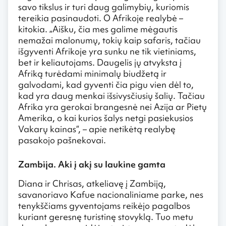
savo tikslus ir turi daug galimybių, kuriomis
tereikia pasinaudoti. O Afrikoje realybė –
kitokia. „Aišku, čia mes galime mėgautis
nemažai malonumų, tokių kaip safaris, tačiau
išgyventi Afrikoje yra sunku ne tik vietiniams,
bet ir keliautojams. Daugelis jų atvyksta į
Afriką turėdami minimalų biudžetą ir
galvodami, kad gyventi čia pigu vien dėl to,
kad yra daug menkai išsivysčiusių šalių. Tačiau
Afrika yra gerokai brangesnė nei Azija ar Pietų
Amerika, o kai kurios šalys netgi pasiekusios
Vakarų kainas“, – apie netikėtą realybę
pasakojo pašnekovai.
Zambija. Aki į akį su laukine gamta
Diana ir Chrisas, atkeliavę į Zambiją,
savanoriavo Kafue nacionaliniame parke, nes
tenykščiams gyventojams reikėjo pagalbos
kuriant geresnę turistinę stovyklą. Tuo metu