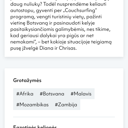
daug nuliukų? Todėl nusprendėme keliauti
autostopu, gyventi per „Couchsurfing“
programą, vengti turistinių vietų, pažinti
vietinę Botsvaną ir pasinaudoti kelyje
pasitaikysiančiomis galimybėmis, nes tikime,
kad geriausi dalykai yra pigūs ar net
nemokami“, – bet kokioje situacijoje teigiamą
pusę įžvelgė Diana ir Chrisas.
Grotažymės
#Afrika
#Botsvana
#Malavis
#Mozambikas
#Zambija
Egzotinės kelionės