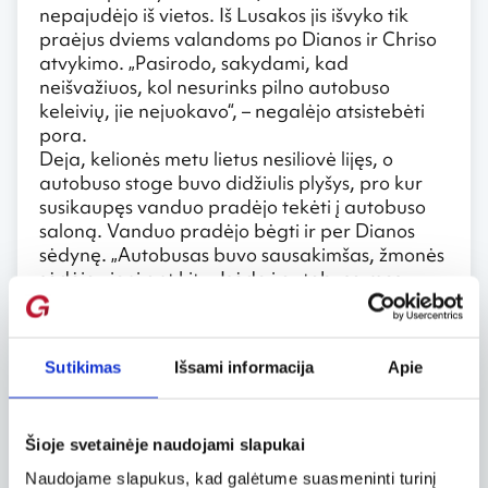
nepajudėjo iš vietos. Iš Lusakos jis išvyko tik
praėjus dviems valandoms po Dianos ir Chriso
atvykimo. „Pasirodo, sakydami, kad
neišvažiuos, kol nesurinks pilno autobuso
keleivių, jie nejuokavo“, – negalėjo atsistebėti
pora.
Deja, kelionės metu lietus nesiliovė lijęs, o
autobuso stoge buvo didžiulis plyšys, pro kur
susikaupęs vanduo pradėjo tekėti į autobuso
saloną. Vanduo pradėjo bėgti ir per Dianos
sėdynę. „Autobusas buvo sausakimšas, žmonės
sėdėjo vieni ant kitų. Įsėdę į autobusą mes
buvome kiaurai šlapi ir vos tik pradėjome šilti
bei džiūti, autobuse pradėjo bėgti vanduo.
Kelis žmones nuo kelionės autobusu supykino,
Sutikimas
Išsami informacija
Apie
jie vėmė į plastikinius maišelius“, – košmarišką
kelionę vis dar mena pora. Jie taip pat
prisipažino, kad Chrisui teko pusę kelionės, kuri
truko 12 valandų, stovėti, o Diana stengėsi
Šioje svetainėje naudojami slapukai
nepasekti kitų kleivių pavyzdžiu ir neapsivemti,
Naudojame slapukus, kad galėtume suasmeninti turinį