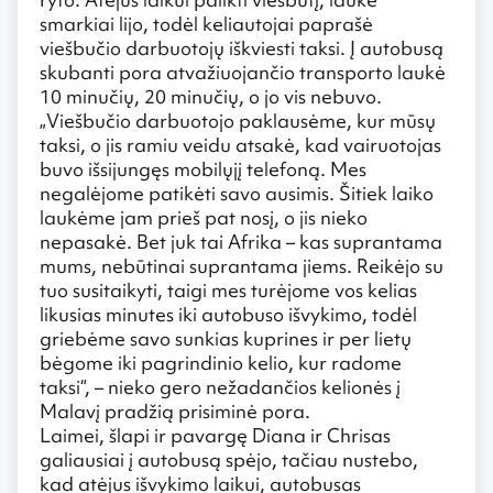
smarkiai lijo, todėl keliautojai paprašė
viešbučio darbuotojų iškviesti taksi. Į autobusą
skubanti pora atvažiuojančio transporto laukė
10 minučių, 20 minučių, o jo vis nebuvo.
„Viešbučio darbuotojo paklausėme, kur mūsų
taksi, o jis ramiu veidu atsakė, kad vairuotojas
buvo išsijungęs mobilųjį telefoną. Mes
negalėjome patikėti savo ausimis. Šitiek laiko
laukėme jam prieš pat nosį, o jis nieko
nepasakė. Bet juk tai Afrika – kas suprantama
mums, nebūtinai suprantama jiems. Reikėjo su
tuo susitaikyti, taigi mes turėjome vos kelias
likusias minutes iki autobuso išvykimo, todėl
griebėme savo sunkias kuprines ir per lietų
bėgome iki pagrindinio kelio, kur radome
taksi“, – nieko gero nežadančios kelionės į
Malavį pradžią prisiminė pora.
Laimei, šlapi ir pavargę Diana ir Chrisas
galiausiai į autobusą spėjo, tačiau nustebo,
kad atėjus išvykimo laikui, autobusas