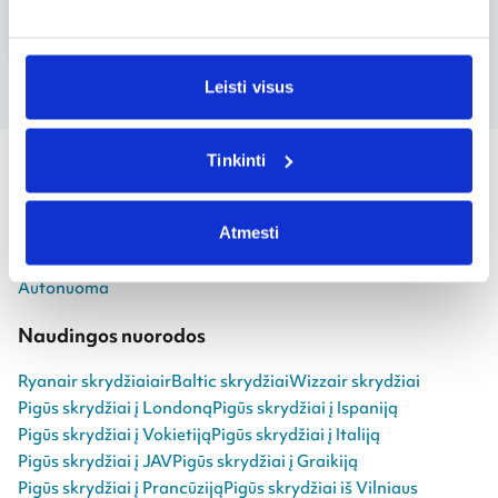
Leisti visus
Tinkinti
Greitai.lt
Atmesti
Apie mus
Atostogų kryptys
Pagalba
Kontaktai
Kontaktai žiniasklaidai
Viešbučiai
Kelionių manija
Autonuoma
Naudingos nuorodos
Ryanair skrydžiai
airBaltic skrydžiai
Wizzair skrydžiai
Pigūs skrydžiai į Londoną
Pigūs skrydžiai į Ispaniją
Pigūs skrydžiai į Vokietiją
Pigūs skrydžiai į Italiją
Pigūs skrydžiai į JAV
Pigūs skrydžiai į Graikiją
Pigūs skrydžiai į Prancūziją
Pigūs skrydžiai iš Vilniaus