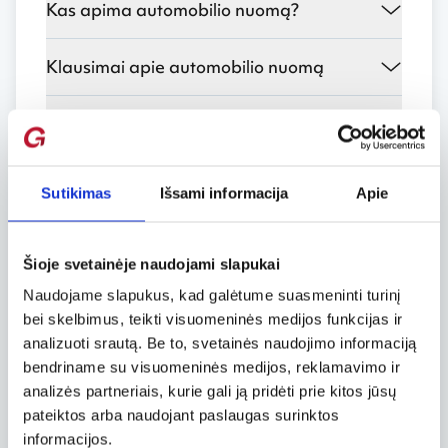
Kas apima automobilio nuomą?
Klausimai apie automobilio nuomą
Papildomo vairuotojo arba GPS
užsakymas
Sutikimas
Išsami informacija
Apie
Automobilio nuomos patvirtinimas
Asmens draudimas nuo nelaimingų
Šioje svetainėje naudojami slapukai
atsitikimų
Naudojame slapukus, kad galėtume suasmeninti turinį
bei skelbimus, teikti visuomeninės medijos funkcijas ir
Automobilio nuomos pakeitimas arba
analizuoti srautą. Be to, svetainės naudojimo informaciją
atšaukimas
bendriname su visuomeninės medijos, reklamavimo ir
analizės partneriais, kurie gali ją pridėti prie kitos jūsų
pateiktos arba naudojant paslaugas surinktos
Vaikiškos kėdutės ir specialūs prašymai
informacijos.