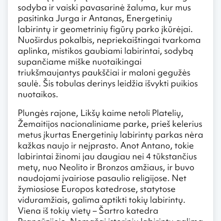
sodyba ir vaiski pavasarinė žaluma, kur mus
pasitinka Jurga ir Antanas, Energetinių
labirintų ir geometrinių figūrų parko įkūrėjai.
Nuoširdus pokalbis, nepriekaištingai tvarkoma
aplinka, mistikos gaubiami labirintai, sodybą
supančiame miške nuotaikingai
triukšmaujantys paukščiai ir maloni gegužės
saulė. Šis tobulas derinys leidžia išvykti puikios
nuotaikos.
Plungės rajone, Likšų kaime netoli Platelių,
Žemaitijos nacionaliniame parke, prieš kelerius
metus įkurtas Energetinių labirintų parkas nėra
kažkas naujo ir neįprasto. Anot Antano, tokie
labirintai žinomi jau daugiau nei 4 tūkstančius
metų, nuo Neolito ir Bronzos amžiaus, ir buvo
naudojami įvairiose pasaulio religijose. Net
žymiosiose Europos katedrose, statytose
viduramžiais, galima aptikti tokių labirintų.
Viena iš tokių vietų – Šartro katedra