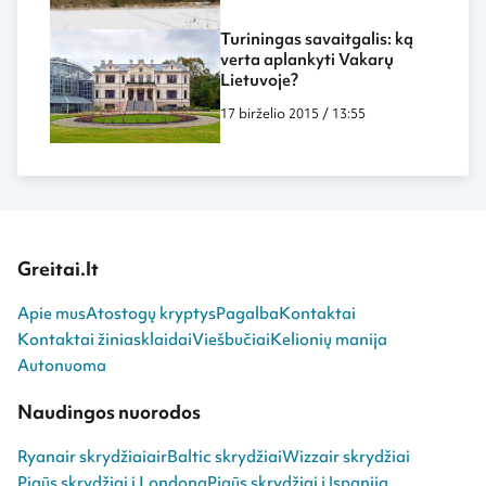
Turiningas savaitgalis: ką
verta aplankyti Vakarų
Lietuvoje?
17 birželio 2015 / 13:55
Greitai.lt
Apie mus
Atostogų kryptys
Pagalba
Kontaktai
Kontaktai žiniasklaidai
Viešbučiai
Kelionių manija
Autonuoma
Naudingos nuorodos
Ryanair skrydžiai
airBaltic skrydžiai
Wizzair skrydžiai
Pigūs skrydžiai į Londoną
Pigūs skrydžiai į Ispaniją