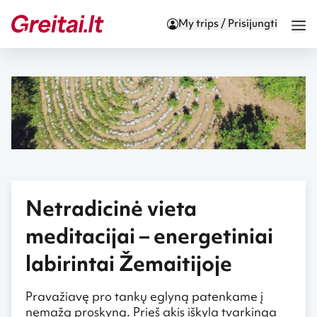
My trips / Prisijungti
Netradicinė vieta
meditacijai – energetiniai
labirintai Žemaitijoje
Pravažiavę pro tankų eglyną patenkame į
nemažą proskyną. Prieš akis iškyla tvarkinga