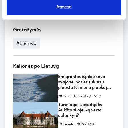
Atmesti
Grotažymės
#Lietuva
Kelionės po Lietuvą
Emigrantas išpildė savo
svajonę: paties sukurtu
plaustu Nemunu plauks į
Nidą (Video)
20 balandžio 2017 / 15:17
Turiningas savaitgalis
Aukštaitijoje: ką verta
aplankyti?
19 birželio 2015 / 13:45