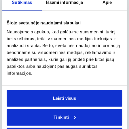
skirtas pasiklysti, o energetinis – atrasti. Anglų
Sutikimas
Išsami informacija
Apie
kalboje netgi vartojami du skirtingi žodžiai
šiems labirintams vadinti. Energetiniai
labirintai vadinami „labyrinth“, o klaidūs
Šioje svetainėje naudojami slapukai
labirintai – „maze“.
Naudojame slapukus, kad galėtume suasmeninti turinį
bei skelbimus, teikti visuomeninės medijos funkcijas ir
Energetika, slypinti geometrijoje
analizuoti srautą. Be to, svetainės naudojimo informaciją
Šventą erdvę, tinkančią meditacijai ir
bendriname su visuomeninės medijos, reklamavimo ir
apmąstymams sukuria ne kas kita, kaip
analizės partneriais, kurie gali ją pridėti prie kitos jūsų
geometrinė forma. Pažvelgus į Likšų kaime
pateiktos arba naudojant paslaugas surinktos
sukurtus labirintus išryškėja taisyklingos
informacijos.
geometrinės figūros, sukurtos iš gamtoje
randamų elementų – akmenų, augalų,
skoningai susodintų aplink numintos žolės
takelius, net kankorėžių.
Leisti visus
Ilgiausias Jurgos ir Antano sodyboje sukurtas
energetinio labirinto takelis – 1,7 km ilgio. O
Tinkinti
perėję visus penkis šiuo metu įrengtus labirintus
nukulniuotumėte ir puspenkto kilometro.