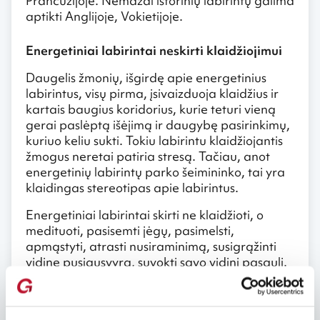
Prancūzijoje. Nemažai istorinių labirintų galima
aptikti Anglijoje, Vokietijoje.
Energetiniai labirintai neskirti klaidžiojimui
Daugelis žmonių, išgirdę apie energetinius
labirintus, visų pirma, įsivaizduoja klaidžius ir
kartais baugius koridorius, kurie teturi vieną
gerai paslėptą išėjimą ir daugybę pasirinkimų,
kuriuo keliu sukti. Tokiu labirintu klaidžiojantis
žmogus neretai patiria stresą. Tačiau, anot
energetinių labirintų parko šeimininko, tai yra
klaidingas stereotipas apie labirintus.
Energetiniai labirintai skirti ne klaidžioti, o
medituoti, pasisemti jėgų, pasimelsti,
apmąstyti, atrasti nusiraminimą, susigrąžinti
vidinę pusiausvyrą, suvokti savo vidinį pasaulį.
Šie labirintai turi tik vieną taką, kuriuo
medituojantis žmogus gali nueiti iki jo centro ir
sugrįžti atgal. Kitaip tariant, klaidusis labirintas