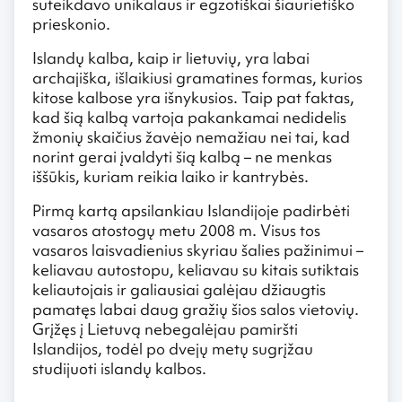
suteikdavo unikalaus ir egzotiškai šiaurietiško
prieskonio.
Islandų kalba, kaip ir lietuvių, yra labai
archajiška, išlaikiusi gramatines formas, kurios
kitose kalbose yra išnykusios. Taip pat faktas,
kad šią kalbą vartoja pakankamai nedidelis
žmonių skaičius žavėjo nemažiau nei tai, kad
norint gerai įvaldyti šią kalbą – ne menkas
iššūkis, kuriam reikia laiko ir kantrybės.
Pirmą kartą apsilankiau Islandijoje padirbėti
vasaros atostogų metu 2008 m. Visus tos
vasaros laisvadienius skyriau šalies pažinimui –
keliavau autostopu, keliavau su kitais sutiktais
keliautojais ir galiausiai galėjau džiaugtis
pamatęs labai daug gražių šios salos vietovių.
Grįžęs į Lietuvą nebegalėjau pamiršti
Islandijos, todėl po dvejų metų sugrįžau
studijuoti islandų kalbos.