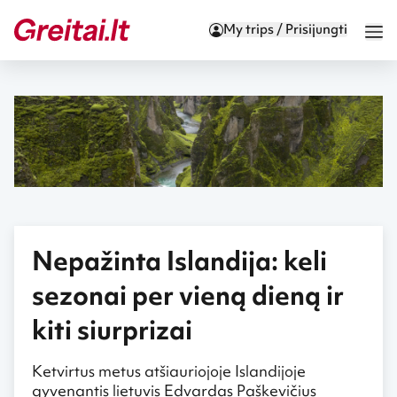
My trips / Prisijungti
Nepažinta Islandija: keli
sezonai per vieną dieną ir
kiti siurprizai
Ketvirtus metus atšiauriojoje Islandijoje
gyvenantis lietuvis Edvardas Paškevičius