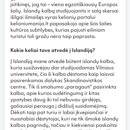
įsitikinęs, jog tai – viena egzotiškiausių Europos
šalių. Islandų kalbą studijuojantis ir salą skersai
išilgai išmaišęs vyras kelionių portalui
kelioniumanija.lt papasakojo apie šios šalies
kultūros subtilybes, kurias pajusti eiliniam
turistui toli gražu nėra taip paprasta.
Kokie keliai tave atvedė į Islandiją?
Į Islandiją mane atvedė būtent islandų kalba,
kuria susižavėjau dar studijuodamas Vilniaus
universitete, čia ši kalba dėstoma kaip laisvai
pasirenkamas dalykas Skandinavistikos
centre. Tik iš smalsumo „paragauti“ pasirinkta
kalba, apie kurios sudėtingumą ir kitas
ypatybes daug iki tol nebuvau girdėjęs,
galiausiai peraugo į didžiulį susidomėjimą.
Dėkoti taip pat turiu ir labai įkvepiančiai ir
nuostabiai dėstytojai, kuri ne tik išmokė islandų
kalbos pagrindų, tačiau ir kiekvienai paskaitai