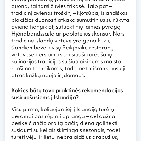
duona, tai tarsi žuvies frikasė. Taip pat –
tradicinį avienos troškinį – kjötsúpa, islandiškos
plokščios duonos flatkaka sumuštinius su rūkyta
aviena hangikjöt, sutuoktinių laimės pyragą
Hjónabandssæla ar paplotėlius skonsur. Nors
tradicinė islandų virtuvė yra gana kukli,
šiandien beveik visų Reikjavike restoranų
virtuvėse persipina senosios šiaurės šalių
kulinarijos tradicijos su šiuolaikinėmis maisto
ruošimo technikomis, todėl net ir išrankiausieji
atras kažką naujo ir įdomaus.
Kokios būtų tavo praktinės rekomendacijos
susiruošusiems į Islandiją?
Visų pirma, keliaujantieji į Islandiją turėtų
deramai pasirūpinti apranga – dėl dažnai
besikeičiančio oro tą pačią dieną gali tekti
susidurti su keliais skirtingais sezonais, todėl
turėti vėjui ir lietui nepralaidžius drabužius,