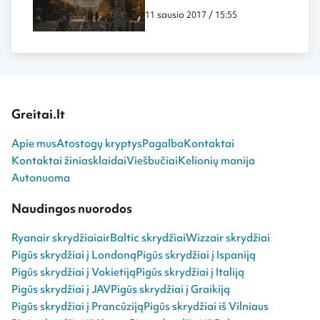
11 sausio 2017 / 15:55
Greitai.lt
Apie mus
Atostogų kryptys
Pagalba
Kontaktai
Kontaktai žiniasklaidai
Viešbučiai
Kelionių manija
Autonuoma
Naudingos nuorodos
Ryanair skrydžiai
airBaltic skrydžiai
Wizzair skrydžiai
Pigūs skrydžiai į Londoną
Pigūs skrydžiai į Ispaniją
Pigūs skrydžiai į Vokietiją
Pigūs skrydžiai į Italiją
Pigūs skrydžiai į JAV
Pigūs skrydžiai į Graikiją
Pigūs skrydžiai į Prancūziją
Pigūs skrydžiai iš Vilniaus