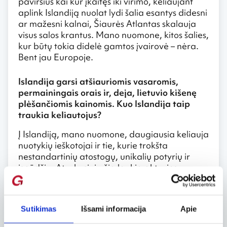
paviršius kai kur įkaitęs iki virimo, keliaujant
aplink Islandiją nuolat lydi šalia esantys didesni
ar mažesni kalnai, Šiaurės Atlantas skalauja
visus salos krantus. Mano nuomone, kitos šalies,
kur būtų tokia didelė gamtos įvairovė – nėra.
Bent jau Europoje.
Islandija garsi atšiauriomis vasaromis,
permainingais orais ir, deja, lietuvio kišenę
plėšančiomis kainomis. Kuo Islandija taip
traukia keliautojus?
Į Islandiją, mano nuomone, daugiausia keliauja
nuotykių ieškotojai ir tie, kurie trokšta
nestandartinių atostogų, unikalių potyrių ir
įspūdžių. Atvykusiųjų čia laukia aktyvios,
tačiau, galima sakyti, oro atžvilgiu ne visuomet
nuspėjamos atostogos, todėl reikia būti
pasiruošus nenumatytam lietui, sniegui (žiemą,
Sutikimas
Išsami informacija
Apie
ankstyvą pavasarį) ir stipriam vėjui, o gal net ir
jų visų trio. Tačiau Islandijos gamtos