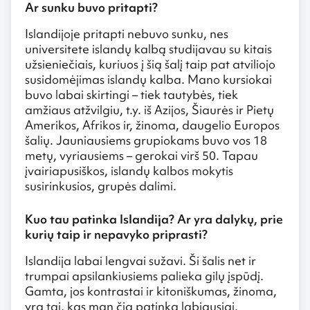
Ar sunku buvo pritapti?
Islandijoje pritapti nebuvo sunku, nes
universitete islandų kalbą studijavau su kitais
užsieniečiais, kuriuos į šią šalį taip pat atviliojo
susidomėjimas islandų kalba. Mano kursiokai
buvo labai skirtingi – tiek tautybės, tiek
amžiaus atžvilgiu, t.y. iš Azijos, Šiaurės ir Pietų
Amerikos, Afrikos ir, žinoma, daugelio Europos
šalių. Jauniausiems grupiokams buvo vos 18
metų, vyriausiems – gerokai virš 50. Tapau
įvairiapusiškos, islandų kalbos mokytis
susirinkusios, grupės dalimi.
Kuo tau patinka Islandija? Ar yra dalykų, prie
kurių taip ir nepavyko priprasti?
Islandija labai lengvai sužavi. Ši šalis net ir
trumpai apsilankiusiems palieka gilų įspūdį.
Gamta, jos kontrastai ir kitoniškumas, žinoma,
yra tai, kas man čia patinka labiausiai.