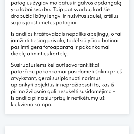
patogius žygiavimo batus ir galvos apdangalą
yra labai svarbu. Taip pat svarbu, kad šie
drabužiai būtų lengvi ir nušvitus saulei, atšilus
su jais jaustumėtės patogiai.
Islandijos kraštovaizdis nepaliks abejingų, o tai
įamžinti tiesiog privalu, todėl siūlyčiau būtinai
pasiimti gerą fotoaparatą ir pakankamai
didelę atminties kortelę.
Susiruošusiems keliauti savarankiškai
patarčiau pakankamai pasidomėti šalimi prieš
atvykstant, gerai susiplanuoti norimus
aplankyti objektus ir nepražiopsoti to, kas iš
pirmo žvilgsnio gali nesukelti susidomėjimo –
Islandija pilna siurprizų ir netikėtumų už
kiekvieno kampo.