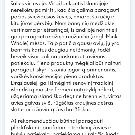
šalies virtuvėje. Visgi lankantis Islandijoje
nereikėtų pamiršti, kad čia galima paragauti
pačios šviežiausios žuvies, omaro, šukučių ir
kitų jūros gėrybių. Nors banginių medžioklė
vertinama prieštaringai, Islandijoje norintieji
gali paragauti mažojo ruožuočio (angl. Mink
Whale) mėsos. Taip pat čia gausu avių, jų yra
bent tris kartus daugiau nei žmonių, todėl
beveik visur galima paskanauti avienos
patiekalų. Pieno produktų mėgėjai būtinai turi
paragauti skyr – skoniu jogurtą primenantis,
varškės konsistencijos pieno produktas.
Drąsiausieji gali išmėginti senovinį tradicinį
islandišką maistą: fermentuotą ryklį hákarl,
užgeriamą islandiška degtine brennivín, virtas
avies galvas svið, rūgščias kraujines dešras
slátur ar džiovintą žuvį harðfiskur.
Aš rekomenduočiau būtinai paragauti
plokkfiskur í sparifötum – tradicinį žuvies ir
bulvių patiekalą, patiekiamą su saldžia juoda