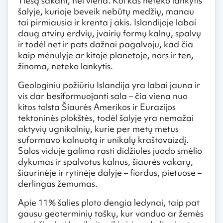
Tiesą sakant, nei viena. Kol kas neteko lankytis
šalyje, kurioje beveik nebūtų medžių, manau
tai pirmiausia ir krenta į akis. Islandijoje labai
daug atvirų erdvių, įvairių formų kalnų, spalvų
ir todėl net ir pats dažnai pagalvoju, kad čia
kaip mėnulyje ar kitoje planetoje, nors ir ten,
žinoma, neteko lankytis.
Geologiniu požiūriu Islandija yra labai jauna ir
vis dar besiformuojanti sala – čia viena nuo
kitos tolsta Šiaurės Amerikos ir Eurazijos
tektoninės plokštės, todėl šalyje yra nemažai
aktyvių ugnikalnių, kurie per metų metus
suformavo kalnuotą ir unikalų kraštovaizdį.
Salos viduje galima rasti didžiules juodo smėlio
dykumas ir spalvotus kalnus, šiaurės vakarų,
šiaurinėje ir rytinėje dalyje – fiordus, pietuose –
derlingas žemumas.
Apie 11% šalies ploto dengia ledynai, taip pat
gausu geoterminių taškų, kur vanduo ar žemės