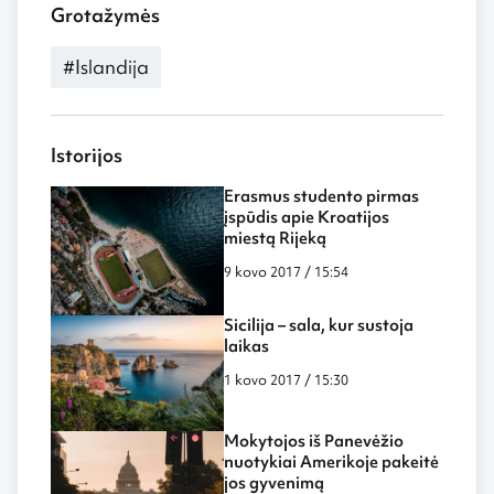
Grotažymės
#Islandija
Istorijos
Erasmus studento pirmas
įspūdis apie Kroatijos
miestą Rijeką
9 kovo 2017 / 15:54
Sicilija – sala, kur sustoja
laikas
1 kovo 2017 / 15:30
Mokytojos iš Panevėžio
nuotykiai Amerikoje pakeitė
jos gyvenimą