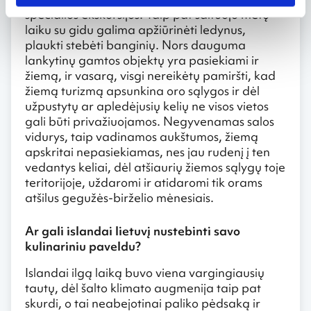
specialios ekskursijos. Taip pat šaltuoju metų
laiku su gidu galima apžiūrinėti ledynus,
plaukti stebėti banginių. Nors dauguma
lankytinų gamtos objektų yra pasiekiami ir
žiemą, ir vasarą, visgi nereikėtų pamiršti, kad
žiemą turizmą apsunkina oro sąlygos ir dėl
užpustytų ar apledėjusių kelių ne visos vietos
gali būti privažiuojamos. Negyvenamas salos
vidurys, taip vadinamos aukštumos, žiemą
apskritai nepasiekiamas, nes jau rudenį į ten
vedantys keliai, dėl atšiaurių žiemos sąlygų toje
teritorijoje, uždaromi ir atidaromi tik orams
atšilus gegužės-birželio mėnesiais.
Ar gali islandai lietuvį nustebinti savo
kulinariniu paveldu?
Islandai ilgą laiką buvo viena vargingiausių
tautų, dėl šalto klimato augmenija taip pat
skurdi, o tai neabejotinai paliko pėdsaką ir