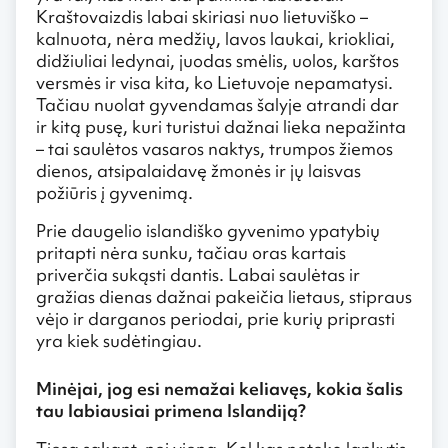
Kraštovaizdis labai skiriasi nuo lietuviško –
kalnuota, nėra medžių, lavos laukai, kriokliai,
didžiuliai ledynai, juodas smėlis, uolos, karštos
versmės ir visa kita, ko Lietuvoje nepamatysi.
Tačiau nuolat gyvendamas šalyje atrandi dar
ir kitą pusę, kuri turistui dažnai lieka nepažinta
– tai saulėtos vasaros naktys, trumpos žiemos
dienos, atsipalaidavę žmonės ir jų laisvas
požiūris į gyvenimą.
Prie daugelio islandiško gyvenimo ypatybių
pritapti nėra sunku, tačiau oras kartais
priverčia sukąsti dantis. Labai saulėtas ir
gražias dienas dažnai pakeičia lietaus, stipraus
vėjo ir darganos periodai, prie kurių priprasti
yra kiek sudėtingiau.
Minėjai, jog esi nemažai keliavęs, kokia šalis
tau labiausiai primena Islandiją?