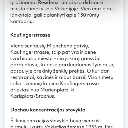
gražinama. Residenz rūmai yra didžiausi
miesto rūmai visoje Vokietijoje. Vien muziejaus
lankytojai gali aplankyti apie 130 rūmų
kambarių.
Kaufingerstrasse
Viena seniausių Miuncheno gatvių,
Kaufingerstrasse, taip pat yra ir bene
svarbiausia mieste – čia įsikūrę gausybė
parduotuvių, kuriose parduodamos žymiausių
pasaulyje prekinių ženklų prekės. O kur dar
restoranai, kavinės ir alaus barai! Visais metų
laikais žmonių kupina Kaufingerstrasse
driekiasi nuo Marienplatz iki
Karlsplatz/Stachus.
Dachau koncentracijos stovykla
Ši koncentracijos stovykla buvo viena iš
pirmųjų, įkurtų Vokietijos žemėse 1933 m. Per