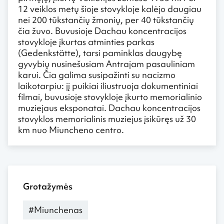
12 veiklos metų šioje stovykloje kalėjo daugiau
nei 200 tūkstančių žmonių, per 40 tūkstančių
čia žuvo. Buvusioje Dachau koncentracijos
stovykloje įkurtas atminties parkas
(Gedenkstätte), tarsi paminklas daugybę
gyvybių nusinešusiam Antrajam pasauliniam
karui. Čia galima susipažinti su nacizmo
laikotarpiu: jį puikiai iliustruoja dokumentiniai
filmai, buvusioje stovykloje įkurto memorialinio
muziejaus eksponatai. Dachau koncentracijos
stovyklos memorialinis muziejus įsikūręs už 30
km nuo Miuncheno centro.
Grotažymės
#Miunchenas