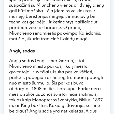
susipažinti su Miunchenu vienos ar dviejų dienų
gali būti mažoka – čia įdomios veiklos ras ir
muziejų bei istorijos mėgėjai, ir naujovių bei
technikos gerbėjai, ir ketinantys paišlaidauti
parduotuvėse ar baruose. O gruodį
Miuncheno senamiestis pakvimpa Kalėdomis,
mat čia įsikuria tradicinė Kalėdų mugė.
Anglų sodas
Anglų sodas (Englischer Garten) – tai
Miuncheno miesto parkas, į kurį miesto
gyventojai ir svečiai užsuka pasivaikščioti,
pailsėti, pabėgioti ar tiesiog trumpam pabėgti
nuo miesto šurmulio. Šis parkas buvo
atidarytas 1808 m. ties Isaro upe. Parke dera
miesto žaliosios zonos su istoriniais statiniais,
tokias kaip Monopteros šventykla, iškilusi 1837
m. ar Kinų bokštas. Kokia gi Bavarijos sostinė
be alaus? Anglų sode yra net keletas „Alaus