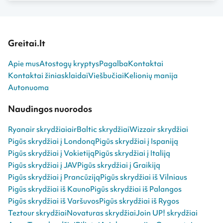
Greitai.lt
Apie mus
Atostogų kryptys
Pagalba
Kontaktai
Kontaktai žiniasklaidai
Viešbučiai
Kelionių manija
Autonuoma
Naudingos nuorodos
Ryanair skrydžiai
airBaltic skrydžiai
Wizzair skrydžiai
Pigūs skrydžiai į Londoną
Pigūs skrydžiai į Ispaniją
Pigūs skrydžiai į Vokietiją
Pigūs skrydžiai į Italiją
Pigūs skrydžiai į JAV
Pigūs skrydžiai į Graikiją
Pigūs skrydžiai į Prancūziją
Pigūs skrydžiai iš Vilniaus
Pigūs skrydžiai iš Kauno
Pigūs skrydžiai iš Palangos
Pigūs skrydžiai iš Varšuvos
Pigūs skrydžiai iš Rygos
Teztour skrydžiai
Novaturas skrydžiai
Join UP! skrydžiai