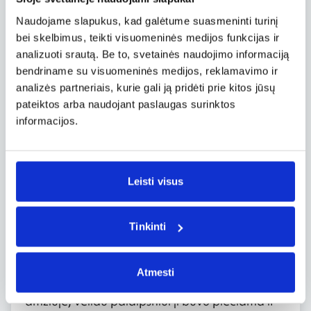
gerbėjams.
Naudojame slapukus, kad galėtume suasmeninti turinį
bei skelbimus, teikti visuomeninės medijos funkcijas ir
Deutsches Museum
analizuoti srautą. Be to, svetainės naudojimo informaciją
bendriname su visuomeninės medijos, reklamavimo ir
Miuncheno centre įsikūręs Deutsches Museum
yra vienas iš didžiausių pasaulyje muziejų,
analizės partneriais, kurie gali ją pridėti prie kitos jūsų
skirtų mokslui ir technikai. Isaro upės saloje
pateiktos arba naudojant paslaugas surinktos
įsikūrusio muziejaus eksponatai sudomina ir
informacijos.
jauną, ir seną. Iš viso čia sukaupta per 28 000
eksponatų, susijusių su kosmonautika,
lėktuvais, laivais, elektronikos prietaisais ir pan.
Nemaža dalis eksponatų yra interaktyvūs ir
Leisti visus
patraukliai supažindina su žmonijos išradimais.
Tinkinti
Residenz rūmai
Pačiame Miuncheno centre esantys Residenz
rūmai kadaise buvo Bavarijos karalių
Atmesti
rezidencija. Šioje vietoje pilis iškilo dar XIV
amžiuje, vėliau palaipsniui ji buvo plečiama ir