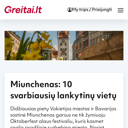
My trips / Prisijungti
Miunchenas: 10
svarbiausių lankytinų vietų
Didžiausias pietų Vokietijos miestas ir Bavarijos
sostinė Miunchenas garsus ne tik žymiuoju
Oktoberfest alaus festivaliu, kuris kasmet
spalio pradžioje sudrebina miestą. Norint