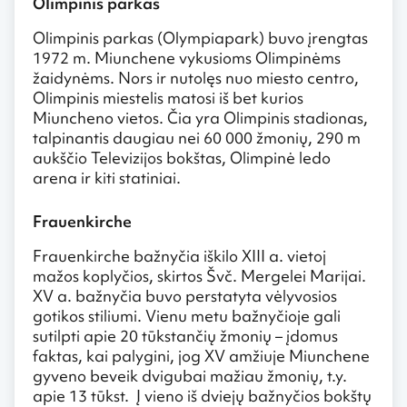
Olimpinis parkas
Olimpinis parkas (Olympiapark) buvo įrengtas
1972 m. Miunchene vykusioms Olimpinėms
žaidynėms. Nors ir nutolęs nuo miesto centro,
Olimpinis miestelis matosi iš bet kurios
Miuncheno vietos. Čia yra Olimpinis stadionas,
talpinantis daugiau nei 60 000 žmonių, 290 m
aukščio Televizijos bokštas, Olimpinė ledo
arena ir kiti statiniai.
Frauenkirche
Frauenkirche bažnyčia iškilo XIII a. vietoj
mažos koplyčios, skirtos Švč. Mergelei Marijai.
XV a. bažnyčia buvo perstatyta vėlyvosios
gotikos stiliumi. Vienu metu bažnyčioje gali
sutilpti apie 20 tūkstančių žmonių – įdomus
faktas, kai palygini, jog XV amžiuje Miunchene
gyveno beveik dvigubai mažiau žmonių, t.y.
apie 13 tūkst. Į vieno iš dviejų bažnyčios bokštų