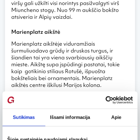
viršų gali užkilti visi norintys pasižvalgyti virš
Miuncheno stogų. Nuo 99 m aukščio bokšto
atsiveria ir Alpių vaizdai.
Marienplatz aikštė
Marienplatz aikštėje viduramžiais
šurmuliuodavo grūdų ir druskos turgus, ir
šiandien tai yra viena svarbiausių aikščių
mieste. Aikštę supa įspūdingi pastatai, tokie
kaip gotikinio stiliaus Rotušė, išpuošta
bokšteliais bei ornamentais. Marienplatz
aikštės centre iškilusi Marijos kolona.
BMW muziejus
Pristatinėti BMW prekės ženklo lietuviams tikrai
Sutikimas
Išsami informacija
Apie
nereikia. Futuristiniai BMW muziejaus pastatai
pasitinka visus, norinčius iš arčiaus susipažinti
su šios pasaulinio garso įmonės veikla, istorija ir
produkcija. Tai tikras rojus BMW prekės ženklo
Šioje svetainėje naudojami slapukai