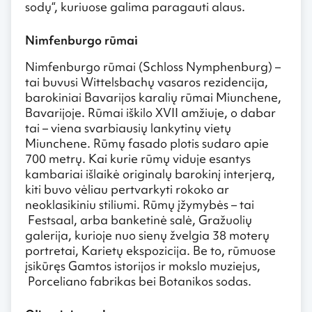
sodų“, kuriuose galima paragauti alaus.
Nimfenburgo rūmai
Nimfenburgo rūmai (Schloss Nymphenburg) –
tai buvusi Wittelsbachų vasaros rezidencija,
barokiniai Bavarijos karalių rūmai Miunchene,
Bavarijoje. Rūmai iškilo XVII amžiuje, o dabar
tai – viena svarbiausių lankytinų vietų
Miunchene. Rūmų fasado plotis sudaro apie
700 metrų. Kai kurie rūmų viduje esantys
kambariai išlaikė originalų barokinį interjerą,
kiti buvo vėliau pertvarkyti rokoko ar
neoklasikiniu stiliumi. Rūmų įžymybės – tai
Festsaal, arba banketinė salė, Gražuolių
galerija, kurioje nuo sienų žvelgia 38 moterų
portretai, Karietų ekspozicija. Be to, rūmuose
įsikūręs Gamtos istorijos ir mokslo muziejus,
Porceliano fabrikas bei Botanikos sodas.