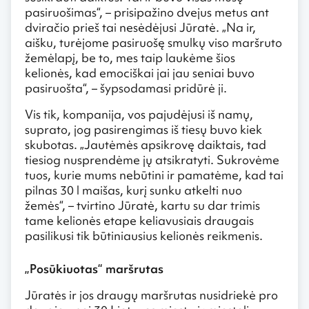
pasiruošimas“, – prisipažino dvejus metus ant
dviračio prieš tai nesėdėjusi Jūratė. „Na ir,
aišku, turėjome pasiruošę smulkų viso maršruto
žemėlapį, be to, mes taip laukėme šios
kelionės, kad emociškai jai jau seniai buvo
pasiruošta“, – šypsodamasi pridūrė ji.
Vis tik, kompanija, vos pajudėjusi iš namų,
suprato, jog pasirengimas iš tiesų buvo kiek
skubotas. „Jautėmės apsikrovę daiktais, tad
tiesiog nusprendėme jų atsikratyti. Sukrovėme
tuos, kurie mums nebūtini ir pamatėme, kad tai
pilnas 30 l maišas, kurį sunku atkelti nuo
žemės“, – tvirtino Jūratė, kartu su dar trimis
tame kelionės etape keliavusiais draugais
pasilikusi tik būtiniausius kelionės reikmenis.
„Posūkiuotas“ maršrutas
Jūratės ir jos draugų maršrutas nusidriekė pro