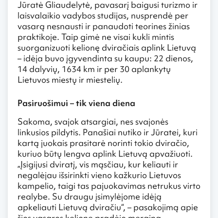
Jūratė Gliaudelytė, pavasarį baigusi turizmo ir
laisvalaikio vadybos studijas, nusprendė per
vasarą nesnausti ir panaudoti teorines žinias
praktikoje. Taip gimė ne visai kukli mintis
suorganizuoti kelionę dviračiais aplink Lietuvą
– idėja buvo įgyvendinta su kaupu: 22 dienos,
14 dalyvių, 1634 km ir per 30 aplankytų
Lietuvos miestų ir miestelių.
Pasiruošimui – tik viena diena
Sakoma, svajok atsargiai, nes svajonės
linkusios pildytis. Panašiai nutiko ir Jūratei, kuri
kartą juokais prasitarė norinti tokio dviračio,
kuriuo būtų lengva aplink Lietuvą apvažiuoti.
„Įsigijusi dviratį, vis mąsčiau, kur keliauti ir
negalėjau išsirinkti vieno kažkurio Lietuvos
kampelio, taigi tas pajuokavimas netrukus virto
realybe. Su draugu įsimylėjome idėją
apkeliauti Lietuvą dviračiu“, – pasakojimą apie
šios vasaros kelionę pradėjo mergina.