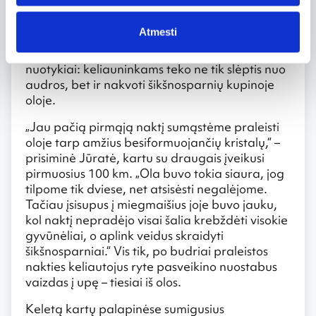
naktis leisdavo palapinėse – stovyklavietėse ar
tiesiog ant kokio piliakalnio po atviru
Atmesti
žvaigždėtu dangumi. Tačiau jau pirmosiomis
kelionės dienomis jaunųjų dviratininkų laukė
nuotykiai: keliauninkams teko ne tik slėptis nuo
audros, bet ir nakvoti šikšnosparnių kupinoje
oloje.
„Jau pačią pirmąją naktį sumąstėme praleisti
oloje tarp amžius besiformuojančių kristalų,“ –
prisiminė Jūratė, kartu su draugais įveikusi
pirmuosius 100 km. „Ola buvo tokia siaura, jog
tilpome tik dviese, net atsisėsti negalėjome.
Tačiau įsisupus į miegmaišius joje buvo jauku,
kol naktį nepradėjo visai šalia krebždėti visokie
gyvūnėliai, o aplink veidus skraidyti
šikšnosparniai.“ Vis tik, po budriai praleistos
nakties keliautojus ryte pasveikino nuostabus
vaizdas į upę – tiesiai iš olos.
Keletą kartų palapinėse sumigusius