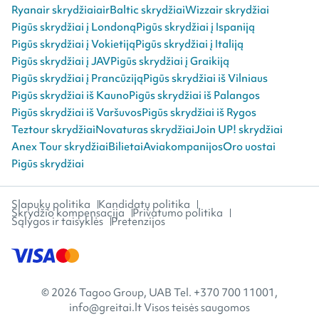
Ryanair skrydžiai
airBaltic skrydžiai
Wizzair skrydžiai
Pigūs skrydžiai į Londoną
Pigūs skrydžiai į Ispaniją
Pigūs skrydžiai į Vokietiją
Pigūs skrydžiai į Italiją
Pigūs skrydžiai į JAV
Pigūs skrydžiai į Graikiją
Pigūs skrydžiai į Prancūziją
Pigūs skrydžiai iš Vilniaus
Pigūs skrydžiai iš Kauno
Pigūs skrydžiai iš Palangos
Pigūs skrydžiai iš Varšuvos
Pigūs skrydžiai iš Rygos
Teztour skrydžiai
Novaturas skrydžiai
Join UP! skrydžiai
Anex Tour skrydžiai
Bilietai
Aviakompanijos
Oro uostai
Pigūs skrydžiai
Slapukų politika
Kandidatų politika
Skrydžio kompensacija
Privatumo politika
Sąlygos ir taisyklės
Pretenzijos
© 2026 Tagoo Group, UAB Tel. +370 700 11001,
info@greitai.lt Visos teisės saugomos