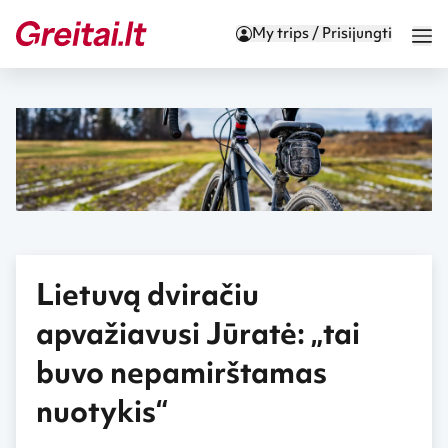
My trips / Prisijungti
Lietuvą dviračiu
apvažiavusi Jūratė: „tai
buvo nepamirštamas
nuotykis“