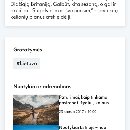
Didžiąją Britaniją. Galbūt, kitą sezoną, o gal ir
greičiau. Sugalvosim ir išvažiuosim,“ – savo kitų
kelionių planus atskleidė ji.
Grotažymės
#Lietuva
Nuotykiai ir adrenalinas
Patarimai, kaip tinkamai
pasirengti žygiui į kalnus
23 sausio 2017 / 10:00
Nuotykiai Estijoje – nuo