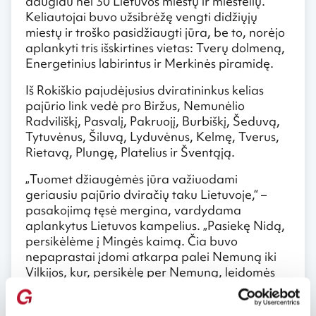
daugiau nei 30 Lietuvos miestų ir miestelių.
Keliautojai buvo užsibrėžę vengti didžiųjų
miestų ir troško pasidžiaugti jūra, be to, norėjo
aplankyti tris išskirtines vietas: Tverų dolmeną,
Energetinius labirintus ir Merkinės piramidę.
Iš Rokiškio pajudėjusius dviratininkus kelias
pajūrio link vedė pro Biržus, Nemunėlio
Radviliškį, Pasvalį, Pakruojį, Burbiškį, Šeduvą,
Tytuvėnus, Šiluvą, Lyduvėnus, Kelmę, Tverus,
Rietavą, Plungę, Platelius ir Šventąją.
„Tuomet džiaugėmės jūra važiuodami
geriausiu pajūrio dviračių taku Lietuvoje,“ –
pasakojimą tęsė mergina, vardydama
aplankytus Lietuvos kampelius. „Pasiekę Nidą,
persikėlėme į Mingės kaimą. Čia buvo
nepaprastai įdomi atkarpa palei Nemuną iki
Vilkijos, kur, persikėlę per Nemuną, leidomės
toliau link Birštono, Alytaus, Merkinės,
Druskininkų, važiavome pro Varėnos miškus,