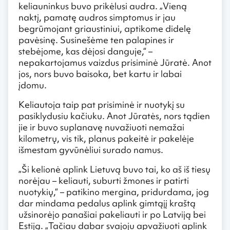
keliauninkus buvo prikėlusi audra. „Vieną
naktį, pamatę audros simptomus ir jau
begrūmojant griaustiniui, aptikome didelę
pavėsinę. Susinešėme ten palapines ir
stebėjome, kas dėjosi danguje,“ –
nepakartojamus vaizdus prisiminė Jūratė. Anot
jos, nors buvo baisoka, bet kartu ir labai
įdomu.
Keliautoja taip pat prisiminė ir nuotykį su
pasiklydusiu kačiuku. Anot Jūratės, nors tądien
jie ir buvo suplanavę nuvažiuoti nemažai
kilometrų, vis tik, planus pakeitė ir pakelėje
išmestam gyvūnėliui surado namus.
„Ši kelionė aplink Lietuvą buvo tai, ko aš iš tiesų
norėjau – keliauti, suburti žmones ir patirti
nuotykių,“ – patikino mergina, pridurdama, jog
dar mindama pedalus aplink gimtąjį kraštą
užsinorėjo panašiai pakeliauti ir po Latviją bei
Estiją. „Tačiau dabar svajoju apvažiuoti aplink