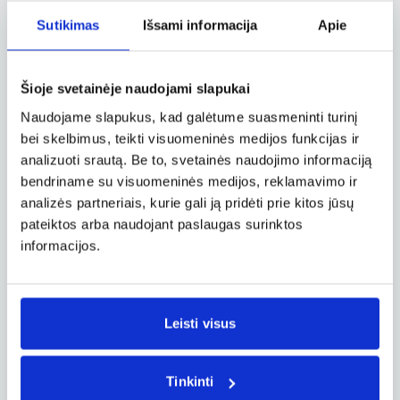
Vilnių, Molėtus ir pro Anykščius grįžome į
Rokiškį.“
Sutikimas
Išsami informacija
Apie
Daugiau nei tris savaites pedalus aplink
Lietuvą mynusi Jūratė tikino, jog visa Lietuva
Šioje svetainėje naudojami slapukai
jai pasirodė be galo graži, nebuvo kuo nusivilti,
nors daugumoje vietovių teko lankytis pirmą
Naudojame slapukus, kad galėtume suasmeninti turinį
kartą. Mergina negailėjo liaupsių ir lietuviams:
bei skelbimus, teikti visuomeninės medijos funkcijas ir
anot jos, žmonės visoje Lietuvoje labai
analizuoti srautą. Be to, svetainės naudojimo informaciją
draugiški ir geri. „Kartą sena močiutė, ėjusi
bendriname su visuomeninės medijos, reklamavimo ir
gatve su maišu agurkų, pasiūlė mums visus juos
analizės partneriais, kurie gali ją pridėti prie kitos jūsų
– atidavė visą maišą,“ – lietuvišku nuoširdumu
pateiktos arba naudojant paslaugas surinktos
neatsistebėjo keliautoja. „Bagažas pasunkėjo,
informacijos.
bet buvom labai patenkinti naminiais
agurkais.“
Žvaigždėtos naktys ir pažintis su naktiniu
Leisti visus
gyvūnų gyvenimu
Per dieną numynę kelias dešimtis, o kartais ir
Tinkinti
visą šimtą kilometrų, keliautojai šiltas vasaros