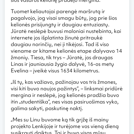
Tuomet keliautojai parengė maršrutą ir
pagalvojo, jog visai smagu būtų, jog prie šios
kelionės prisijungtų ir daugiau entuziastų.
Jūratė neslėpė buvusi maloniai nustebinta, kai
internete jos išplatinta žinutė pritraukė
daugiau norinčių, nei ji tikėjosi. Tad iš viso
viename ar kitame kelionės etape dalyvavo 14
žmonių. Tiesa, tik trys – Jūratė, jos draugas
Linas ir jauniausia žygio dalyvė, 16-os metų
Evelina – įveikė visus 1634 kilometrus.
„Iš tų, kas važiavo, pažinojau vos tris žmones,
visi kiti buvo naujos pažintys“, – linksmai pridūrė
mergina ir neslėpė, jog kelionės pradžia buvo
itin „studentiška“, nes visas pasiruošimas vyko,
galima sakyti, paskutinę naktį.
„Mes su Linu buvome ką tik grįžę iš mainų
projekto Lenkijoje ir turėjome vos vieną dieną
susikrauti daiktus. Tai ir buvo visas mūsų