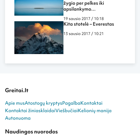
žygio per pelkes iki
apsilankymo
povandeniniame kalėjime
19 sausio 2017 / 10:18
Kita stotelė – Everestas
13 sausio 2017 / 10:21
Greitai.lt
Apie mus
Atostogų kryptys
Pagalba
Kontaktai
Kontaktai žiniasklaidai
Viešbučiai
Kelionių manija
Autonuoma
Naudingos nuorodos