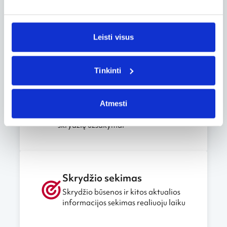
Užsakymų valdymas
Užsakymo keitimas, atšaukimas ir
Leisti visus
kitos svarbios funkcijos
Tinkinti
Verslo paskyra
Atmesti
Verslo, tarnybinių ir darbostogų
skrydžių užsakymai
Skrydžio sekimas
Skrydžio būsenos ir kitos aktualios
informacijos sekimas realiuoju laiku