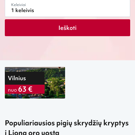
Keleiviai
Ieškoti
Vilnius
63 €
nuo
Populiariausios pigių skrydžių kryptys
į Lioną oro uostą