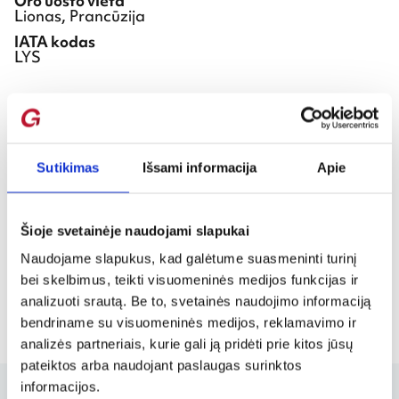
Oro uosto vieta
Lionas, Prancūzija
IATA kodas
LYS
Daugiau populiarių krypčių iš Liono
Satolas (LYS) oro uosto
Sutikimas
Išsami informacija
Apie
Pigūs skrydžiai iš Liono į
Vilnių nuo 63 €
Šioje svetainėje naudojami slapukai
Naudojame slapukus, kad galėtume suasmeninti turinį
bei skelbimus, teikti visuomeninės medijos funkcijas ir
analizuoti srautą. Be to, svetainės naudojimo informaciją
bendriname su visuomeninės medijos, reklamavimo ir
analizės partneriais, kurie gali ją pridėti prie kitos jūsų
pateiktos arba naudojant paslaugas surinktos
informacijos.