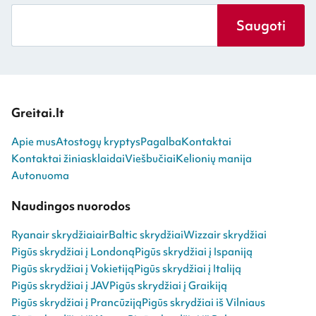
Saugoti
Greitai.lt
Apie mus
Atostogų kryptys
Pagalba
Kontaktai
Kontaktai žiniasklaidai
Viešbučiai
Kelionių manija
Autonuoma
Naudingos nuorodos
Ryanair skrydžiai
airBaltic skrydžiai
Wizzair skrydžiai
Pigūs skrydžiai į Londoną
Pigūs skrydžiai į Ispaniją
Pigūs skrydžiai į Vokietiją
Pigūs skrydžiai į Italiją
Pigūs skrydžiai į JAV
Pigūs skrydžiai į Graikiją
Pigūs skrydžiai į Prancūziją
Pigūs skrydžiai iš Vilniaus