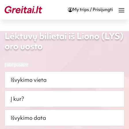
My trips / Prisijungti
Lėktuvų bilietai iš Liono (LYS)
oro uosto
Į abi puses
Išvykimo vieta
Į kur?
Išvykimo data