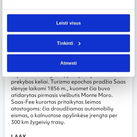
km slidinėjimo trasų, veikia 100 km ilgio
pasivaikščiojimui sniegbačiais skirta trasa.
Miestelis įsikūręs tarp dviejų ežerų. Žiemą,
užšalus ledui, ant ežero vyksta žirgų lenktynės.
Leisti visus
Saas-Fee
Tinkinti
Saas-Fee slidinėjimo kurortas, pramintas Alpių
perlu, įsikūręs Šveicarijos pietuose, 1800 m
aukštyje. Saas slėnyje žmonės gyveno jau
Atmesti
Geležies amžiuje, tačiau valdant Romos
imperatoriui Augustui, pro šį slėnį nusidriekė
prekybos keliai. Turizmo epochos pradžia Saas
slėnyje laikomi 1856 m., kuomet čia buvo
atidarytas pirmasis viešbutis Monte Moro.
Saas-Fee kurortas pritaikytas šeimos
atostogoms: čia draudžiamas automobilių
eismas, o kalnuotose apylinkėse įrengta per
300 km žygeivių trasų.
LAAX