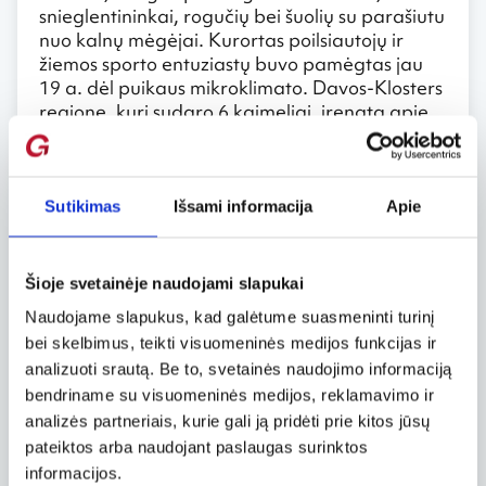
snieglentininkai, rogučių bei šuolių su parašiutu
nuo kalnų mėgėjai. Kurortas poilsiautojų ir
žiemos sporto entuziastų buvo pamėgtas jau
19 a. dėl puikaus mikroklimato. Davos-Klosters
regione, kurį sudaro 6 kaimeliai, įrengta apie
320 km slidinėjimo trasų. Nuo 1971 m. kasmet
Davose rengiamas Pasaulio ekonomikos
forumas. Tai renginys, sukviečiantis viso
pasaulio elitą: valstybių vadovus, politikus ir
Sutikimas
Išsami informacija
Apie
kitus svarbius asmenis. Davose veikia Žiemos
sporto muziejus.
Šioje svetainėje naudojami slapukai
Aroza
Naudojame slapukus, kad galėtume suasmeninti turinį
bei skelbimus, teikti visuomeninės medijos funkcijas ir
Graubiundeno kantone esančiame Šanfigo
slėnyje įsikūręs ir dar vienas populiarus
analizuoti srautą. Be to, svetainės naudojimo informaciją
Šveicarijos slidinėjimo kurortas – Aroza (Arosa).
bendriname su visuomeninės medijos, reklamavimo ir
Aroza yra įsikūrusi 1800 m aukštyje virš jūros
analizės partneriais, kurie gali ją pridėti prie kitos jūsų
lygio, o čia įrengti keltuvai užkelia slidinėtojus į
pateiktos arba naudojant paslaugas surinktos
2653 m aukštį. Šiame kurorte įrengta apie 70
informacijos.