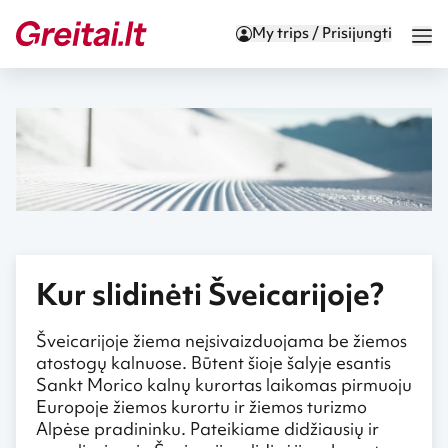
My trips / Prisijungti
Kur slidinėti Šveicarijoje?
Šveicarijoje žiema neįsivaizduojama be žiemos
atostogų kalnuose. Būtent šioje šalyje esantis
Sankt Morico kalnų kurortas laikomas pirmuoju
Europoje žiemos kurortu ir žiemos turizmo
Alpėse pradininku. Pateikiame didžiausių ir