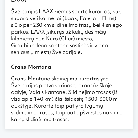
Šveicarijos LAAX žiemos sporto kurortas, kurį
sudaro keli kaimeliai (Laax, Falera ir Flims)
siūlo per 230 km slidinėjimo trasų bei 4 sniego
parkus. LAAX įsikūręs už kelių dešimčių
kilometrų nuo Kūro (Chur) miesto,
Graubiundeno kantono sostinės ir vieno
seniausių miestų Šveicarijoje.
Crans-Montana
Crans-Montana slidinėjimo kurortas yra
Šveicarijos pietvakariuose, prancūziškoje
dalyje, Valais kantone. Slidinėjimo trasos (iš
viso apie 140 km) čia išsidėstę 1500-3000 m
aukštyje. Kurorte taip pat yra lygumų
slidinėjimo trasos, taip pat apšviestos naktinio
kalnų slidinėjimo trasos.