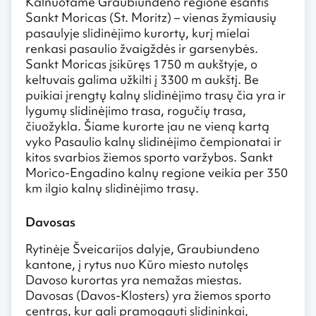
Kalnuotame Graubiundeno regione esantis
Sankt Moricas (St. Moritz) – vienas žymiausių
pasaulyje slidinėjimo kurortų, kurį mielai
renkasi pasaulio žvaigždės ir garsenybės.
Sankt Moricas įsikūręs 1750 m aukštyje, o
keltuvais galima užkilti į 3300 m aukštį. Be
puikiai įrengtų kalnų slidinėjimo trasų čia yra ir
lygumų slidinėjimo trasa, rogučių trasa,
čiuožykla. Šiame kurorte jau ne vieną kartą
vyko Pasaulio kalnų slidinėjimo čempionatai ir
kitos svarbios žiemos sporto varžybos. Sankt
Morico-Engadino kalnų regione veikia per 350
km ilgio kalnų slidinėjimo trasų.
Davosas
Rytinėje Šveicarijos dalyje, Graubiundeno
kantone, į rytus nuo Kūro miesto nutolęs
Davoso kurortas yra nemažas miestas.
Davosas (Davos-Klosters) yra žiemos sporto
centras, kur gali pramogauti slidininkai,