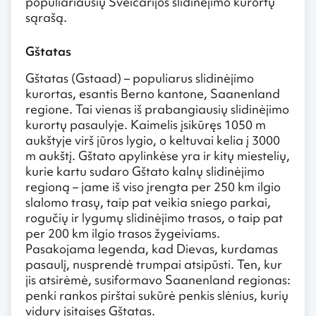
populiariausių Šveicarijos slidinėjimo kurortų
sąrašą.
Gštatas
Gštatas (Gstaad) – populiarus slidinėjimo
kurortas, esantis Berno kantone, Saanenland
regione. Tai vienas iš prabangiausių slidinėjimo
kurortų pasaulyje. Kaimelis įsikūręs 1050 m
aukštyje virš jūros lygio, o keltuvai kelia į 3000
m aukštį. Gštato apylinkėse yra ir kitų miestelių,
kurie kartu sudaro Gštato kalnų slidinėjimo
regioną – jame iš viso įrengta per 250 km ilgio
slalomo trasų, taip pat veikia sniego parkai,
rogučių ir lygumų slidinėjimo trasos, o taip pat
per 200 km ilgio trasos žygeiviams.
Pasakojama legenda, kad Dievas, kurdamas
pasaulį, nusprendė trumpai atsipūsti. Ten, kur
jis atsirėmė, susiformavo Saanenland regionas:
penki rankos pirštai sukūrė penkis slėnius, kurių
vidury įsitaisęs Gštatas.