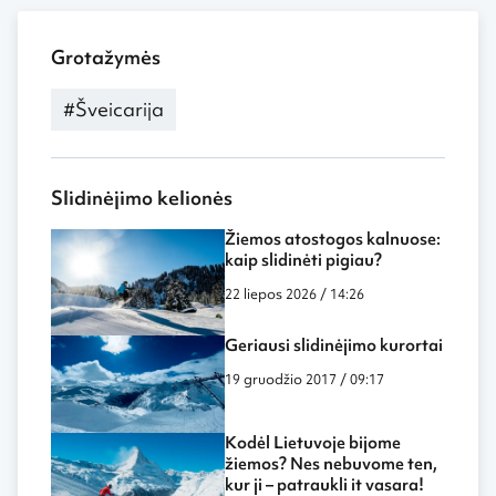
Grotažymės
#Šveicarija
Slidinėjimo kelionės
Žiemos atostogos kalnuose:
kaip slidinėti pigiau?
22 liepos 2026 / 14:26
Geriausi slidinėjimo kurortai
19 gruodžio 2017 / 09:17
Kodėl Lietuvoje bijome
žiemos? Nes nebuvome ten,
kur ji – patraukli it vasara!