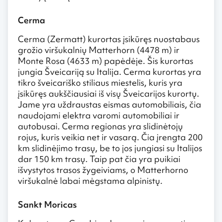
Cerma
Cerma (Zermatt) kurortas įsikūręs nuostabaus
grožio viršukalnių Matterhorn (4478 m) ir
Monte Rosa (4633 m) papėdėje. Šis kurortas
jungia Šveicariją su Italija. Cerma kurortas yra
tikro šveicariško stiliaus miestelis, kuris yra
įsikūręs aukščiausiai iš visų Šveicarijos kurortų.
Jame yra uždraustas eismas automobiliais, čia
naudojami elektra varomi automobiliai ir
autobusai. Cerma regionas yra slidinėtojų
rojus, kuris veikia net ir vasarą. Čia įrengta 200
km slidinėjimo trasų, be to jos jungiasi su Italijos
dar 150 km trasų. Taip pat čia yra puikiai
išvystytos trasos žygeiviams, o Matterhorno
viršukalnė labai mėgstama alpinistų.
Sankt Moricas