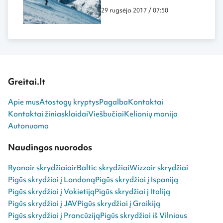
29 rugsėjo 2017 / 07:50
Greitai.lt
Apie mus
Atostogų kryptys
Pagalba
Kontaktai
Kontaktai žiniasklaidai
Viešbučiai
Kelionių manija
Autonuoma
Naudingos nuorodos
Ryanair skrydžiai
airBaltic skrydžiai
Wizzair skrydžiai
Pigūs skrydžiai į Londoną
Pigūs skrydžiai į Ispaniją
Pigūs skrydžiai į Vokietiją
Pigūs skrydžiai į Italiją
Pigūs skrydžiai į JAV
Pigūs skrydžiai į Graikiją
Pigūs skrydžiai į Prancūziją
Pigūs skrydžiai iš Vilniaus