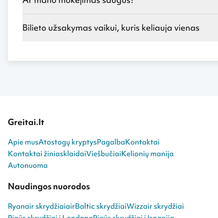
Bilieto užsakymas vaikui, kuris keliauja vienas
Greitai.lt
Apie mus
Atostogų kryptys
Pagalba
Kontaktai
Kontaktai žiniasklaidai
Viešbučiai
Kelionių manija
Autonuoma
Naudingos nuorodos
Ryanair skrydžiai
airBaltic skrydžiai
Wizzair skrydžiai