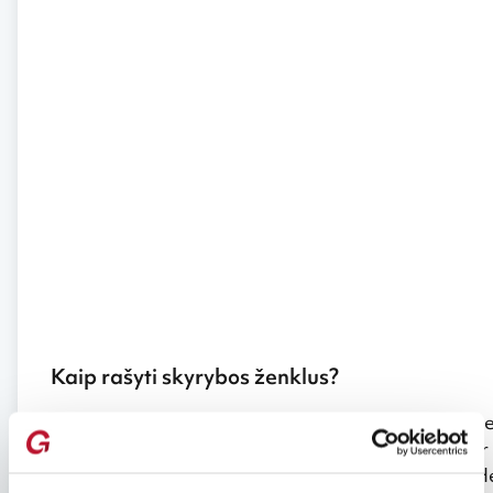
Kaip rašyti skyrybos ženklus?
Pastaba. Biliete niekada negali būti kirčių, brūkšneli
rašyti kartu, be tarpų ir skyrybos ženklų. Ter-Haar
Terhaar. Vardas: Henriëtte turi būti įrašyta kaip H