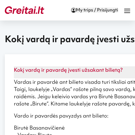
My trips / Prisijungti
Kokį vardą ir pavardę įvesti užs
Kokį vardą ir pavardę įvesti užsakant bilietą?
Vardas ir pavardė ant bilieto visada turi tiksliai ati
Taigi, laukelyje „Vardas“ rašote pilną savo vardą, 
raidėmis. Jeigu keleivio vardas yra Birutė Basanavi
rašote „Birute“. Kitame laukelyje rašote pavardę, 
Vardo ir pavardės pavyzdys ant bilieto:
Birutė Basanavičienė
– Vardas: Birute