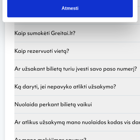
Atmesti
Koks bilieto užsakymo mokestis?
Kaip sumokėti Greitai.lt?
Kaip rezervuoti vietą?
Ar užsakant bilietą turiu įvesti savo paso numerį?
Ką daryti, jei nepavyko atlikti užsakymo?
Nuolaida perkant bilietą vaikui
Ar atlikus užsakymą mano nuolaidos kodas vis dar
Ar mano mokėjimas saugus?