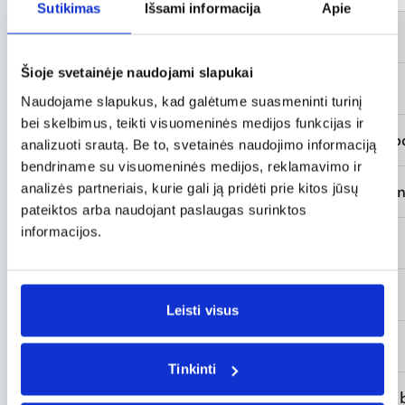
Sutikimas
Išsami informacija
Apie
Užsisakykite užtikrintai
Šioje svetainėje naudojami slapukai
Ką reiškia „jungtinis skrydis“?
Naudojame slapukus, kad galėtume suasmeninti turinį
bei skelbimus, teikti visuomeninės medijos funkcijas ir
Ar galiu pasirinkti vietas ir užsisakyti papildomą
analizuoti srautą. Be to, svetainės naudojimo informaciją
bendriname su visuomeninės medijos, reklamavimo ir
analizės partneriais, kurie gali ją pridėti prie kitos jūsų
Skrydžio rezervacija internetu – žingsnis po žingsn
pateiktos arba naudojant paslaugas surinktos
informacijos.
Užsakymo patvirtinimas ir sąskaita
Kas yra „codeshare“ skrydis?
Leisti visus
Nuolaidos kodas
Tinkinti
Kokias sėdimas vietas galiu pasirinkti atlikdamas