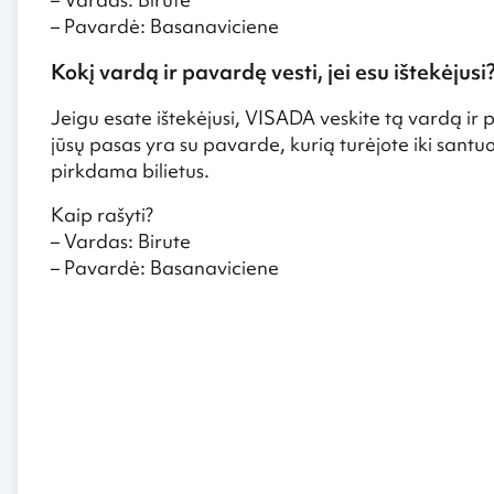
– Pavardė: Basanaviciene
Kokį vardą ir pavardę vesti, jei esu ištekėjusi
Jeigu esate ištekėjusi, VISADA veskite tą vardą ir 
jūsų pasas yra su pavarde, kurią turėjote iki santu
pirkdama bilietus.
Kaip rašyti?
– Vardas: Birute
– Pavardė: Basanaviciene