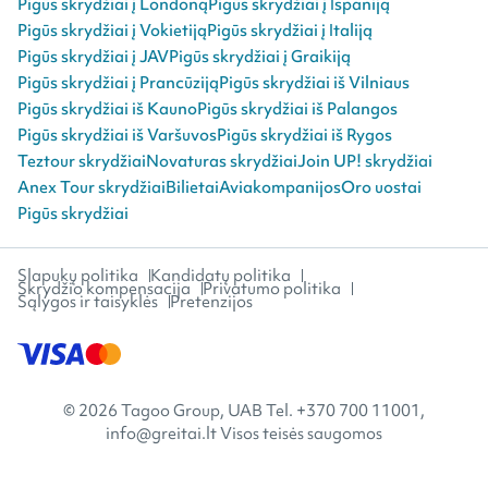
Pigūs skrydžiai į Londoną
Pigūs skrydžiai į Ispaniją
Pigūs skrydžiai į Vokietiją
Pigūs skrydžiai į Italiją
Pigūs skrydžiai į JAV
Pigūs skrydžiai į Graikiją
Pigūs skrydžiai į Prancūziją
Pigūs skrydžiai iš Vilniaus
Pigūs skrydžiai iš Kauno
Pigūs skrydžiai iš Palangos
Pigūs skrydžiai iš Varšuvos
Pigūs skrydžiai iš Rygos
Teztour skrydžiai
Novaturas skrydžiai
Join UP! skrydžiai
Anex Tour skrydžiai
Bilietai
Aviakompanijos
Oro uostai
Pigūs skrydžiai
Slapukų politika
Kandidatų politika
Skrydžio kompensacija
Privatumo politika
Sąlygos ir taisyklės
Pretenzijos
© 2026 Tagoo Group, UAB Tel. +370 700 11001,
info@greitai.lt Visos teisės saugomos