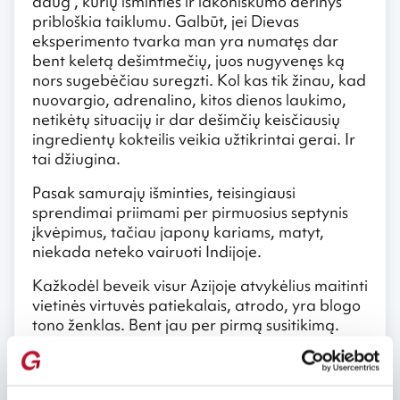
daug“, kurių išminties ir lakoniškumo derinys
pribloškia taiklumu. Galbūt, jei Dievas
eksperimento tvarka man yra numatęs dar
bent keletą dešimtmečių, juos nugyvenęs ką
nors sugebėčiau suregzti. Kol kas tik žinau, kad
nuovargio, adrenalino, kitos dienos laukimo,
netikėtų situacijų ir dar dešimčių keisčiausių
ingredientų kokteilis veikia užtikrintai gerai. Ir
tai džiugina.
Pasak samurajų išminties, teisingiausi
sprendimai priimami per pirmuosius septynis
įkvėpimus, tačiau japonų kariams, matyt,
niekada neteko vairuoti Indijoje.
Kažkodėl beveik visur Azijoje atvykėlius maitinti
vietinės virtuvės patiekalais, atrodo, yra blogo
tono ženklas. Bent jau per pirmą susitikimą.
Tad, jei tik įmanoma, visuomet sulaukiam
pasiūlymo užsisakyti picos arba sumuštinių.
Matyt, ir šiaip daugelis atvykėlių renkasi būtent