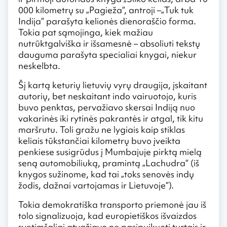
000 kilometrų su „Pagieža“, antroji –„Tuk tuk
Indija“ parašyta kelionės dienoraščio forma.
Tokia pat sąmojinga, kiek mažiau
nutrūktgalviška ir išsamesnė – absoliuti tekstų
dauguma parašyta specialiai knygai, niekur
neskelbta.
Šį kartą keturių lietuvių vyrų draugija, įskaitant
autorių, bet neskaitant indo vairuotojo, kuris
buvo penktas, pervažiavo skersai Indiją nuo
vakarinės iki rytinės pakrantės ir atgal, tik kitu
maršrutu. Toli gražu ne lygiais kaip stiklas
keliais tūkstančiai kilometrų buvo įveikta
penkiese susigrūdus į Mumbajuje pirktą mielą
seną automobiliuką, pramintą „Lachudra“ (iš
knygos sužinome, kad tai „toks senovės indų
žodis, dažnai vartojamas ir Lietuvoje“).
Tokia demokratiška transporto priemonė jau iš
tolo signalizuoja, kad europietiškos išvaizdos
svetimšaliai atvažiavo ne pasipuikuoti turtais ir