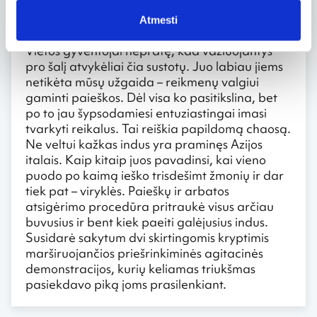
skurdžiai“ – viena varomųjų jėgų net ir
Atmesti
alkaname šudrų gyvenime.
Vietos gyventojai nepratę, kad važiuojantys
pro šalį atvykėliai čia sustotų. Juo labiau jiems
netikėta mūsų užgaida – reikmenų valgiui
gaminti paieškos. Dėl visa ko pasitikslina, bet
po to jau šypsodamiesi entuziastingai imasi
tvarkyti reikalus. Tai reiškia papildomą chaosą.
Ne veltui kažkas indus yra praminęs Azijos
italais. Kaip kitaip juos pavadinsi, kai vieno
puodo po kaimą ieško trisdešimt žmonių ir dar
tiek pat – viryklės. Paieškų ir arbatos
atsigėrimo procedūra pritraukė visus arčiau
buvusius ir bent kiek paeiti galėjusius indus.
Susidarė sakytum dvi skirtingomis kryptimis
marširuojančios priešrinkiminės agitacinės
demonstracijos, kurių keliamas triukšmas
pasiekdavo piką joms prasilenkiant.