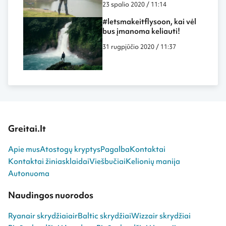
23 spalio 2020 / 11:14
#letsmakeitflysoon, kai vėl
bus įmanoma keliauti!
31 rugpjūčio 2020 / 11:37
Greitai.lt
Apie mus
Atostogų kryptys
Pagalba
Kontaktai
Kontaktai žiniasklaidai
Viešbučiai
Kelionių manija
Autonuoma
Naudingos nuorodos
Ryanair skrydžiai
airBaltic skrydžiai
Wizzair skrydžiai