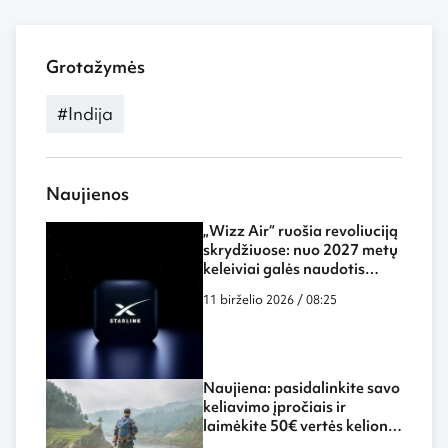
Grotažymės
#Indija
Naujienos
„Wizz Air“ ruošia revoliuciją
skrydžiuose: nuo 2027 metų
keleiviai galės naudotis
„Starlink“ internetu ore
11 birželio 2026 / 08:25
Naujiena: pasidalinkite savo
keliavimo įpročiais ir
laimėkite 50€ vertės kelionių
kuponą!