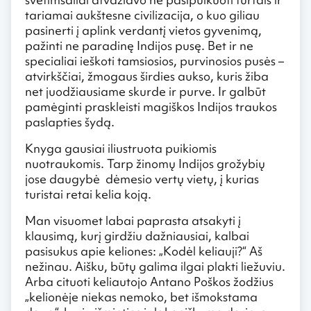
tariamai aukštesne civilizacija, o kuo giliau
pasinerti į aplink verdantį vietos gyvenimą,
pažinti ne paradinę Indijos pusę. Bet ir ne
specialiai ieškoti tamsiosios, purvinosios pusės –
atvirkščiai, žmogaus širdies aukso, kuris žiba
net juodžiausiame skurde ir purve. Ir galbūt
pamėginti praskleisti magiškos Indijos traukos
paslapties šydą.
Knyga gausiai iliustruota puikiomis
nuotraukomis. Tarp žinomų Indijos grožybių
jose daugybė dėmesio vertų vietų, į kurias
turistai retai kelia koją.
Man visuomet labai paprasta atsakyti į
klausimą, kurį girdžiu dažniausiai, kalbai
pasisukus apie keliones: „Kodėl keliauji?“ Aš
nežinau. Aišku, būtų galima ilgai plakti liežuviu.
Arba cituoti keliautojo Antano Poškos žodžius
„kelionėje niekas nemoko, bet išmokstama