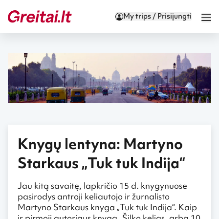
My trips / Prisijungti
Knygų lentyna: Martyno
Starkaus „Tuk tuk Indija“
Jau kitą savaitę, lapkričio 15 d. knygynuose
pasirodys antroji keliautojo ir žurnalisto
Martyno Starkaus knyga „Tuk tuk Indija“. Kaip
ir pirmoji autoriaus knyga „Šilko kelias, arba 10