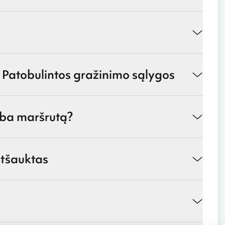
 Patobulintos gražinimo sąlygos
arba maršrutą?
atšauktas