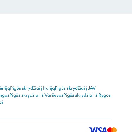
ietiją
Pigūs skrydžiai į Italiją
Pigūs skrydžiai į JAV
angos
Pigūs skrydžiai iš Varšuvos
Pigūs skrydžiai iš Rygos
ai