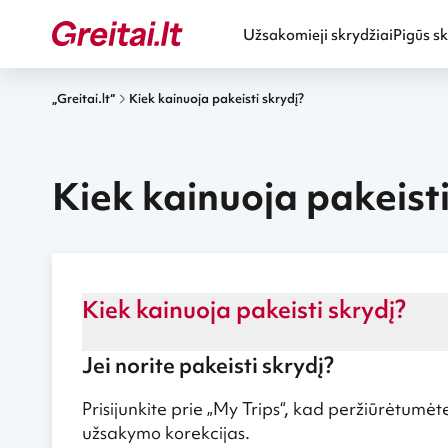
Užsakomieji skrydžiai
Pigūs sk
„Greitai.lt“
Kiek kainuoja pakeisti skrydį?
Kiek kainuoja pakeisti
Kiek kainuoja pakeisti skrydį?
Jei norite pakeisti skrydį?
Prisijunkite prie „
My Trips
“, kad peržiūrėtumėt
užsakymo korekcijas.