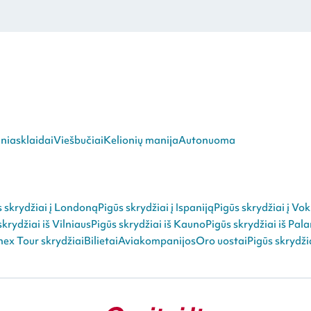
niasklaidai
Viešbučiai
Kelionių manija
Autonuoma
s skrydžiai į Londoną
Pigūs skrydžiai į Ispaniją
Pigūs skrydžiai į Vok
skrydžiai iš Vilniaus
Pigūs skrydžiai iš Kauno
Pigūs skrydžiai iš Pal
ex Tour skrydžiai
Bilietai
Aviakompanijos
Oro uostai
Pigūs skrydži