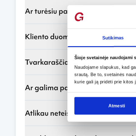
Ar turėsiu papildomai mokėti, jei 
Kliento duomenų keitimas
Sutikimas
Šioje svetainėje naudojami 
Tvarkaraščio keitimas pagal oro l
Naudojame slapukus, kad galė
srautą. Be to, svetainės nau
kurie gali ją pridėti prie kit
Ar galima pakeisti biliete nurody
Atmesti
Atlikau neteisingą užsakymą