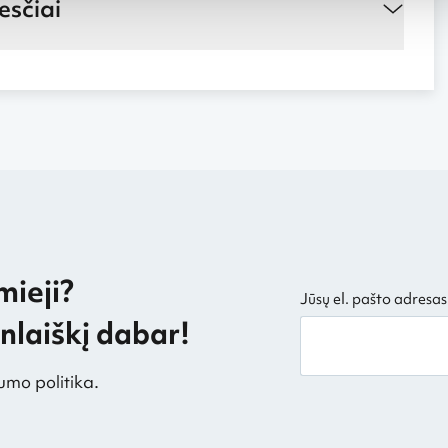
esčiai
mieji?
Jūsų el. pašto adresas
laiškį dabar!
umo politika.