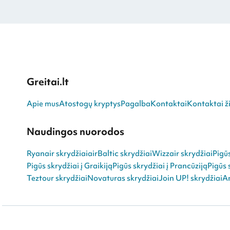
Greitai.lt
Apie mus
Atostogų kryptys
Pagalba
Kontaktai
Kontaktai ži
Naudingos nuorodos
Ryanair skrydžiai
airBaltic skrydžiai
Wizzair skrydžiai
Pigū
Pigūs skrydžiai į Graikiją
Pigūs skrydžiai į Prancūziją
Pigūs 
Teztour skrydžiai
Novaturas skrydžiai
Join UP! skrydžiai
An