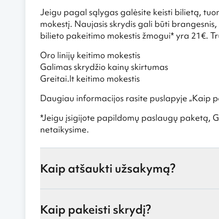
Jeigu pagal sąlygas galėsite keisti bilietą, tuom
mokestį. Naujasis skrydis gali būti brangesnis
bilieto pakeitimo mokestis žmogui* yra 21€. Tru
Oro linijų keitimo mokestis
Galimas skrydžio kainų skirtumas
Greitai.lt keitimo mokestis
Daugiau informacijos rasite puslapyje „
Kaip pa
*Jeigu įsigijote papildomų paslaugų paketą, Gr
netaikysime.
Kaip atšaukti užsakymą?
Kaip pakeisti skrydį?