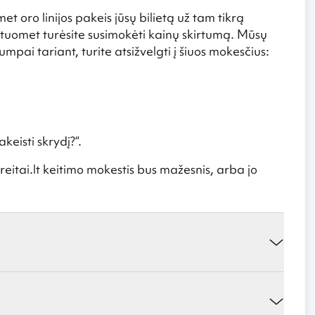
et oro linijos pakeis jūsų bilietą už tam tikrą
, tuomet turėsite susimokėti kainų skirtumą. Mūsų
mpai tariant, turite atsižvelgti į šiuos mokesčius:
keisti skrydį
?“.
eitai.lt keitimo mokestis bus mažesnis, arba jo