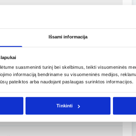
norėsiu atšaukti bilietą?
Išsami informacija
slapukai
inijas
tume suasmeninti turinį bei skelbimus, teikti visuomeninės medij
dojimo informaciją bendriname su visuomeninės medijos, reklamav
os jūsų pateiktos arba naudojant paslaugas surinktos informacijos.
tą vardą ir pavardę?
Tinkinti