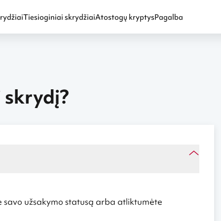
rydžiai
Tiesioginiai skrydžiai
Atostogų kryptys
Pagalba
 skrydį?
e savo užsakymo statusą arba atliktumėte