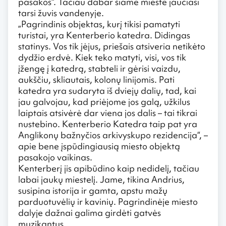
pasakos“. Tačiau dabar šiame mieste jaučiasi
tarsi žuvis vandenyje.
„Pagrindinis objektas, kurį tikisi pamatyti
turistai, yra Kenterberio katedra. Didingas
statinys. Vos tik įėjus, priešais atsiveria netikėto
dydžio erdvė. Kiek teko matyti, visi, vos tik
įžengę į katedrą, stabteli ir gėrisi vaizdu,
aukščiu, skliautais, kolonų linijomis. Pati
katedra yra sudaryta iš dviejų dalių, tad, kai
jau galvojau, kad priėjome jos galą, užkilus
laiptais atsivėrė dar viena jos dalis – tai tikrai
nustebino. Kenterberio Katedra taip pat yra
Anglikonų bažnyčios arkivyskupo rezidencija“, –
apie bene įspūdingiausią miesto objektą
pasakojo vaikinas.
Kenterberį jis apibūdino kaip nedidelį, tačiau
labai jaukų miestelį. Jame, tikina Andrius,
susipina istorija ir gamta, apstu mažų
parduotuvėlių ir kavinių. Pagrindinėje miesto
dalyje dažnai galima girdėti gatvės
muzikantus.