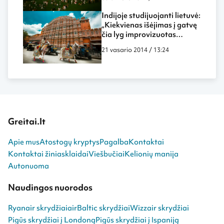
Indijoje studijuojanti lietuvė:
„Kiekvienas išėjimas į gatvę
čia lyg improvizuotas
spektaklis“
21 vasario 2014 / 13:24
Greitai.lt
Apie mus
Atostogų kryptys
Pagalba
Kontaktai
Kontaktai žiniasklaidai
Viešbučiai
Kelionių manija
Autonuoma
Naudingos nuorodos
Ryanair skrydžiai
airBaltic skrydžiai
Wizzair skrydžiai
Pigūs skrydžiai į Londoną
Pigūs skrydžiai į Ispaniją