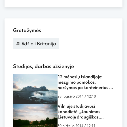
Grotažymės
#Didžioji Britanija
Studijos, darbas užsienyje
12 mėnesių Islandijoje:
mezgimo pamokos,
naršymas po konteinerius ir
mokytojos praktika
28 rugsėjo 2014 / 12:10
Vilniuje studijavusi
kanadietė: „Jaunimas
Lietuvoje draugiškas,
išsilavinęs ir linksmas“
30 birželio 2014 / 12:11