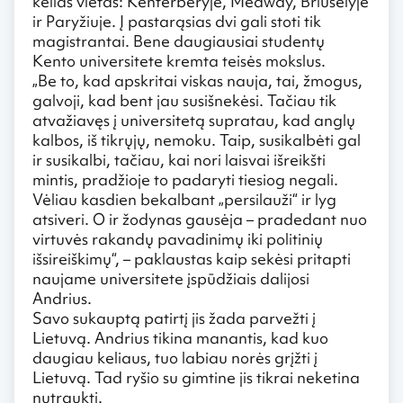
kelias vietas: Kenterberyje, Medway, Briuselyje
ir Paryžiuje. Į pastarąsias dvi gali stoti tik
magistrantai. Bene daugiausiai studentų
Kento universitete kremta teisės mokslus.
„Be to, kad apskritai viskas nauja, tai, žmogus,
galvoji, kad bent jau susišnekėsi. Tačiau tik
atvažiavęs į universitetą supratau, kad anglų
kalbos, iš tikrųjų, nemoku. Taip, susikalbėti gal
ir susikalbi, tačiau, kai nori laisvai išreikšti
mintis, pradžioje to padaryti tiesiog negali.
Vėliau kasdien bekalbant „persilauži“ ir lyg
atsiveri. O ir žodynas gausėja – pradedant nuo
virtuvės rakandų pavadinimų iki politinių
išsireiškimų“, – paklaustas kaip sekėsi pritapti
naujame universitete įspūdžiais dalijosi
Andrius.
Savo sukauptą patirtį jis žada parvežti į
Lietuvą. Andrius tikina manantis, kad kuo
daugiau keliaus, tuo labiau norės grįžti į
Lietuvą. Tad ryšio su gimtine jis tikrai neketina
nutraukti.