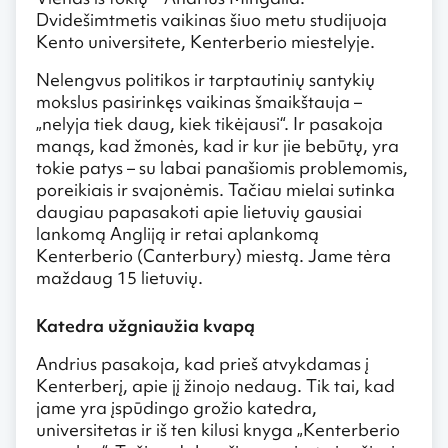
Dvidešimtmetis vaikinas šiuo metu studijuoja
Kento universitete, Kenterberio miestelyje.
Nelengvus politikos ir tarptautinių santykių
mokslus pasirinkęs vaikinas šmaikštauja –
„nelyja tiek daug, kiek tikėjausi“. Ir pasakoja
manąs, kad žmonės, kad ir kur jie bebūtų, yra
tokie patys – su labai panašiomis problemomis,
poreikiais ir svajonėmis. Tačiau mielai sutinka
daugiau papasakoti apie lietuvių gausiai
lankomą Angliją ir retai aplankomą
Kenterberio (Canterbury) miestą. Jame tėra
maždaug 15 lietuvių.
Katedra užgniaužia kvapą
Andrius pasakoja, kad prieš atvykdamas į
Kenterberį, apie jį žinojo nedaug. Tik tai, kad
jame yra įspūdingo grožio katedra,
universitetas ir iš ten kilusi knyga „Kenterberio