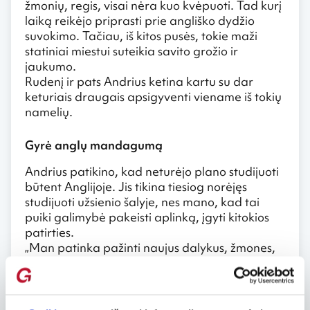
žmonių, regis, visai nėra kuo kvėpuoti. Tad kurį
laiką reikėjo priprasti prie angliško dydžio
suvokimo. Tačiau, iš kitos pusės, tokie maži
statiniai miestui suteikia savito grožio ir
jaukumo.
Rudenį ir pats Andrius ketina kartu su dar
keturiais draugais apsigyventi viename iš tokių
namelių.
Gyrė anglų mandagumą
Andrius patikino, kad neturėjo plano studijuoti
būtent Anglijoje. Jis tikina tiesiog norėjęs
studijuoti užsienio šalyje, nes mano, kad tai
puiki galimybė pakeisti aplinką, įgyti kitokios
patirties.
„Man patinka pažinti naujus dalykus, žmones,
kultūras. Taip pat, galimybė stipriai patobulinti
anglų kalbos žinias. Taip jau išėjo, kad
atsidūriau čia“, – atviravo vaikinas.
Vos atvykęs į Angliją jis kelias savaites praleido