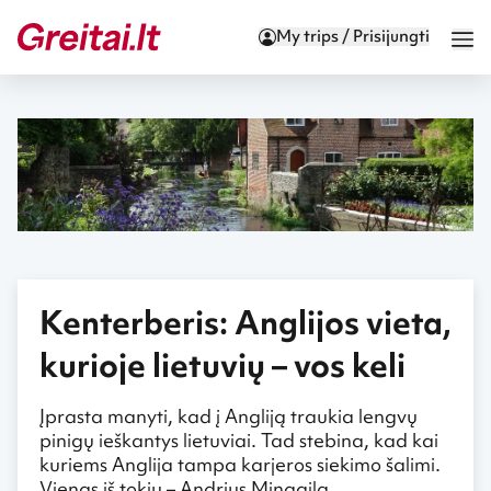
My trips / Prisijungti
Kenterberis: Anglijos vieta,
kurioje lietuvių – vos keli
Įprasta manyti, kad į Angliją traukia lengvų
pinigų ieškantys lietuviai. Tad stebina, kad kai
kuriems Anglija tampa karjeros siekimo šalimi.
Vienas iš tokių – Andrius Mingaila.