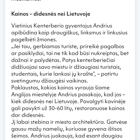
Kainos – didesnės nei Lietuvoje
Vietinius Kenterberio gyventojus Andrius
apibūdina kaip draugiškus, linksmus ir linkusius
pagelbėti žmones.
„Jei tau, gerbiamas turiste, prireikė pagalbos
ar pasiklydai, tai ne tik kad būsi nukreiptas, bet
dažnai ir palydėtas. Patys kenterberiečiai
didžiuojasi savo miestu ir džiaugiasi turistais,
studentais, kurie lankosi jų krašte“, – patirtu
svetingumu džiaugėsi vaikinas.
Paklaustas, kokios kainos vyrauja šiame
Anglijos miestelyje Andrius pasakojo, kad jos –
kiek didesnės nei Lietuvoje. Pavalgyti kavinėje
gali pavykti už 30-60 litų, restoranuose kainos
dar didesnės.
Jį labai stebina ir miesto architektūra. Gatvėse
gausu mažų namelių, kuriuose gyvena ištisos
šeimos. Andrius juokauja, kad esant daugiau