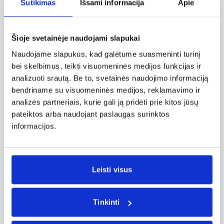
Sutikimas
Išsami informacija
Apie
Londone, susipažino su šiuo miestu. Andrius
pasakoja, kad stovėti šalia tik nuotraukose
matytų įspūdingų Big Ben‘o ar Buckingham‘o
Šioje svetainėje naudojami slapukai
rūmų, buvo nuostabu.
„Kitas dalykas, kuris atkreipė dėmesį, kad
Naudojame slapukus, kad galėtume suasmeninti turinį
žmonės noriai stengiasi pastebėti vieni kitus,
bei skelbimus, teikti visuomeninės medijos funkcijas ir
tiek eidami gatve, tiek prilaikydami duris už jų
analizuoti srautą. Be to, svetainės naudojimo informaciją
einantiesiems. Antrieji, savo ruožtu, atsako
bendriname su visuomeninės medijos, reklamavimo ir
šypsena arba paprastu „ačiū“. Tačiau kas
analizės partneriais, kurie gali ją pridėti prie kitos jūsų
labiausiai nustebino, kad toks paprastas
pateiktos arba naudojant paslaugas surinktos
dalykas gali palaikyti gerą nuotaiką arba
informacijos.
nusiminus ją pakelti“, – anglų mandagumu
stebėjosi vaikinas.
Universitetas – su aukštais reikalavimais
Leisti visus
„Studijos Anglijoje vyksta trejus metus. Turiu ir
paskaitas, kuriose gauname bazinę
Tinkinti
informaciją, ir seminarus, kuriems ruošiamės
atskirai ir dirbame mažose grupelėse. Žinoma,