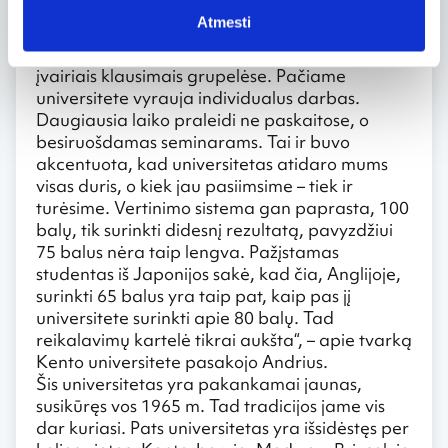
paskaitos priklauso nuo dalyko, kurį studijuoji.
Atmesti
Pavyzdžiui, informatikams seminarai gali būti ir
visai individualūs, o mes, politikai, dirbame
įvairiais klausimais grupelėse. Pačiame
universitete vyrauja individualus darbas.
Daugiausia laiko praleidi ne paskaitose, o
besiruošdamas seminarams. Tai ir buvo
akcentuota, kad universitetas atidaro mums
visas duris, o kiek jau pasiimsime – tiek ir
turėsime. Vertinimo sistema gan paprasta, 100
balų, tik surinkti didesnį rezultatą, pavyzdžiui
75 balus nėra taip lengva. Pažįstamas
studentas iš Japonijos sakė, kad čia, Anglijoje,
surinkti 65 balus yra taip pat, kaip pas jį
universitete surinkti apie 80 balų. Tad
reikalavimų kartelė tikrai aukšta“, – apie tvarką
Kento universitete pasakojo Andrius.
Šis universitetas yra pakankamai jaunas,
susikūręs vos 1965 m. Tad tradicijos jame vis
dar kuriasi. Pats universitetas yra išsidėstęs per