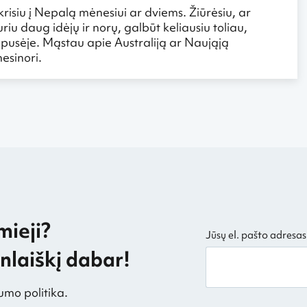
skrisiu į Nepalą mėnesiui ar dviems. Žiūrėsiu, ar
iu daug idėjų ir norų, galbūt keliausiu toliau,
o pusėje. Mąstau apie Australiją ar Naująją
nesinori.
mieji?
Jūsų el. pašto adresas
laiškį dabar!
umo politika.