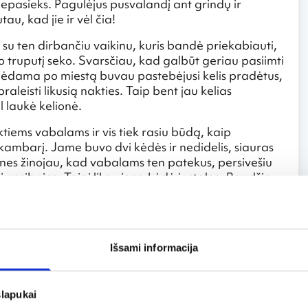
epasieks. Pagulėjus pusvalandį ant grindų ir
u, kad jie ir vėl čia!
 su ten dirbančiu vaikinu, kuris bandė priekabiauti,
o truputį seko. Svarsčiau, kad galbūt geriau pasiimti
žinėdama po miestą buvau pastebėjusi kelis pradėtus,
aleisti likusią nakties. Taip bent jau kelias
 laukė kelionė.
iems vabalams ir vis tiek rasiu būdą, kaip
kambarį. Jame buvo dvi kėdės ir nedidelis, siauras
 nes žinojau, kad vabalams ten patekus, persivešiu
ai nesibaigs. Taigi liko viena kėdė ir stalas. Bandžiau
aliausiai susikonstravau lovą iš stalo, kur tilpo tik
ėti sulenktas kojas. Taip gulint ir stengiantis
ikrai ne pats patogiausias miegojimui, pavyko
Išsami informacija
 palikti tą prakeiktą viešbutį, jo darbuotoją bei
iežtėti dar labiau ir visas kūnas, o ypač rankos ir
čiais spuogais. Prireikė savaitės ir vaistų, kad
slapukai