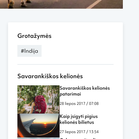
Grotažymės
#Indija
Savarankiškos kelionės
Savarankiškos kelionės
patarimai
28 liepos 2017 / 07:08
Kaip įsigyti pigius
kelionės bilietus
27 liepos 2017 / 13:54