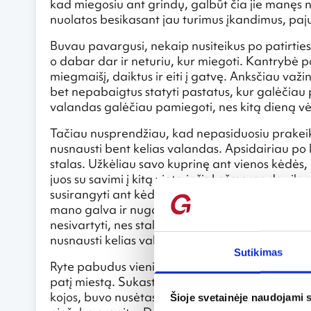
kad miegosiu ant grindų, galbūt čia jie manęs n
nuolatos besikasant jau turimus įkandimus, pajuta
Buvau pavargusi, nekaip nusiteikus po patirties
o dabar dar ir neturiu, kur miegoti. Kantrybė p
miegmaišį, daiktus ir eiti į gatvę. Anksčiau va
bet nepabaigtus statyti pastatus, kur galėčiau pr
valandas galėčiau pamiegoti, nes kitą dieną vėl
Tačiau nusprendžiau, kad nepasiduosiu prakeikt
nusnausti bent kelias valandas. Apsidairiau po 
stalas. Užkėliau savo kuprinę ant vienos kėdės,
juos su savimi į kitą vietą ir šis košmaras dar ilg
susirangyti ant kėdės, bet buvo labai nepatogu. G
mano galva ir nugara, bei kėdės, kur galėjau pad
nesivartyti, nes stalas buvo mažas, siauras ir t
nusnausti kelias valandas.
Sutikimas
Ryte pabudus vienintelis noras buvo kuo greičiau
patį miestą. Sukastos vietos po dienos pradėjo n
kojos, buvo nusėtas raudonais siaubingai niežtin
Šioje svetainėje naudojami 