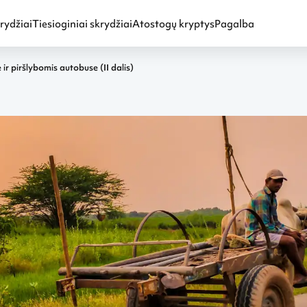
rydžiai
Tiesioginiai skrydžiai
Atostogų kryptys
Pagalba
 ir piršlybomis autobuse (II dalis)