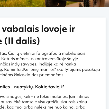
 vabalais lovoje ir
(II dalis)
s. Čia ją vietiniai fotografuoja mobiliaisiais
 Keturis mėnesius kontraversiškoje šalyje
nčias indų savybes. Indijoje kairė ranka
tę. Raminta „Kelionių manijos“ skaitytojams pasakoja
ietinėms žiniasklaidos priemonėms.
lies – nuotykių. Kokie tavieji?
buvo smagūs, keli – ne tokie malonūs. Įsimintinas
busas lėkė tamsoje visu greičiu siaurais kalnų
rodė, kad tuoj arba nulėksime nuo kalno, arba