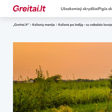
Užsakomieji skrydžiai
Pigūs sk
„Greitai.lt“
Kelionių manija
Kelionė po Indiją – su vabalais lovoje