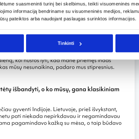
 teko pravažiuoti pro tą miestą. Kaskart pažiūrėdavau
tume suasmeninti turinį bei skelbimus, teikti visuomeninės medij
avo. Todėl labai siūlau – nelikit nakvoti Chanaptna
dojimo informaciją bendriname su visuomeninės medijos, reklamav
os jūsų pateiktos arba naudojant paslaugas surinktos informacijos.
ando kažkokie vabalai, bent jau daktaras nustatė
išbėrė vandeningomis pūslėmis ir jos plito. Prireikė
tikų ir tepalų, kad po savaitės vėl būčiau sveika. Ir visa
Tinkinti
atvykimo užklupo didžiausia to miesto istorijoje
lėšti kai kurių namų stogai, tris dienas nebuvo
dieną, kol nustos lyti, kad mane priėmęs indas
kas mūsų nesunaikina, padaro mus stipresnius.
rtėtų išbandyti, o ko mūsų, gana klasikiniam
čiau gyventi Indijoje. Lietuvoje, prieš išvykstant,
u metu pati niekada nepirkdavau ir negamindavau
 mama pagamindavo kažką su mėsa, o taip būdavo