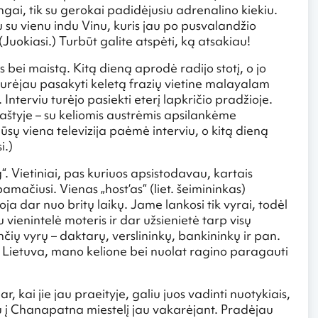
ingai, tik su gerokai padidėjusiu adrenalino kiekiu.
 su vienu indu Vinu, kuris jau po pusvalandžio
 (Juokiasi.) Turbūt galite atspėti, ką atsakiau!
s bei maistą. Kitą dieną aprodė radijo stotį, o jo
urėjau pasakyti keletą frazių vietine malayalam
Interviu turėjo pasiekti eterį lapkričio pradžioje.
raštyje – su keliomis austrėmis apsilankėme
mūsų viena televizija paėmė interviu, o kitą dieną
i.)
 Vietiniai, pas kuriuos apsistodavau, kartais
amačiusi. Vienas „host‘as“ (liet. šeimininkas)
a dar nuo britų laikų. Jame lankosi tik vyrai, todėl
vienintelė moteris ir dar užsienietė tarp visų
čių vyrų – daktarų, verslininkų, bankininkų ir pan.
i Lietuva, mano kelione bei nuolat ragino paragauti
r, kai jie jau praeityje, galiu juos vadinti nuotykiais,
u į Chanapatna miestelį jau vakarėjant. Pradėjau