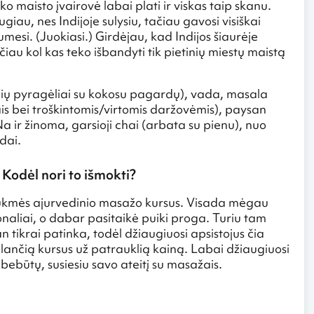
o maisto įvairovė labai plati ir viskas taip skanu.
au, nes Indijoje sulysiu, tačiau gavosi visiškai
numesi. (Juokiasi.) Girdėjau, kad Indijos šiaurėje
čiau kol kas teko išbandyti tik pietinių miestų maistą
yžių pyragėliai su kokosu pagardų), vada, masala
žais bei troškintomis/virtomis daržovėmis), paysan
a ir žinoma, garsioji chai (arbata su pienu), nuo
dai.
Kodėl nori to išmokti?
trukmės ajurvedinio masažo kursus. Visada mėgau
onaliai, o dabar pasitaikė puiki proga. Turiu tam
 tikrai patinka, todėl džiaugiuosi apsistojus čia
iūlančią kursus už patrauklią kainą. Labai džiaugiuosi
bebūtų, susiesiu savo ateitį su masažais.