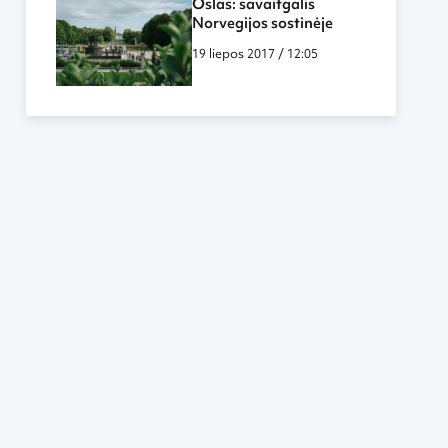
Oslas: savaitgalis
Norvegijos sostinėje
19 liepos 2017 / 12:05