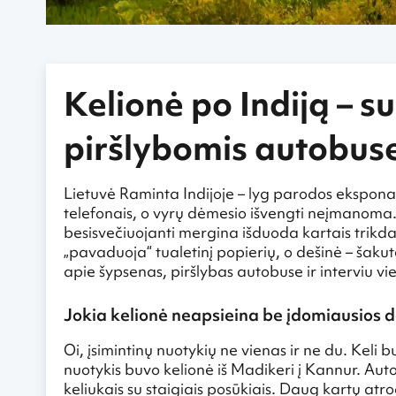
Kelionė po Indiją – su
piršlybomis autobuse 
Lietuvė Raminta Indijoje – lyg parodos eksponata
telefonais, o vyrų dėmesio išvengti neįmanoma.
besisvečiuojanti mergina išduoda kartais trikda
„pavaduoja“ tualetinį popierių, o dešinė – šaku
apie šypsenas, piršlybas autobuse ir interviu v
Jokia kelionė neapsieina be įdomiausios da
Oi, įsimintinų nuotykių ne vienas ir ne du. Keli 
nuotykis buvo kelionė iš Madikeri į Kannur. Auto
keliukais su staigiais posūkiais. Daug kartų at