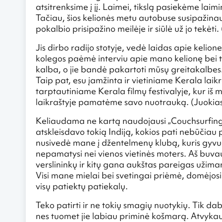
atsitrenksime į jį. Laimei, tikslą pasiekėme laim
Tačiau, šios kelionės metu autobuse susipažinau
pokalbio prisipažino meilėje ir siūlė už jo tekėti.
Jis dirbo radijo stotyje, vedė laidas apie kelione
kolegos paėmė interviu apie mano kelionę bei t
kalba, o jie bandė pakartoti mūsų greitakalbes. 
Taip pat, esu įamžinta ir vietiniame Kerala laik
tarptautiniame Kerala filmų festivalyje, kur iš 
laikraštyje pamatėme savo nuotrauką. (Juokias
Keliaudama ne kartą naudojausi „Couchsurfing“.
atskleisdavo tokią Indiją, kokios pati nebūčiau p
nusivedė mane į džentelmenų klubą, kuris gyvuoj
nepamatysi nei vienos vietinės moters. Aš buvau 
verslininkų ir kitų gana aukštas pareigas užiman
Visi mane mielai bei svetingai priėmė, domėjos
visų patiektų patiekalų.
Teko patirti ir ne tokių smagių nuotykių. Tik daba
nes tuomet jie labiau priminė košmarą. Atvyka