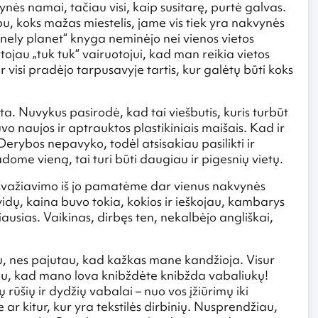
vynės namai, tačiau visi, kaip susitarę, purtė galvas.
u, koks mažas miestelis, jame vis tiek yra nakvynės
ely planet“ knyga neminėjo nei vienos vietos
rtojau „tuk tuk“ vairuotojui, kad man reikia vietos
ir visi pradėjo tarpusavyje tartis, kur galėtų būti koks
ta. Nuvykus pasirodė, kad tai viešbutis, kuris turbūt
vo naujos ir aptrauktos plastikiniais maišais. Kad ir
erybos nepavyko, todėl atsisakiau pasilikti ir
dome vieną, tai turi būti daugiau ir pigesnių vietų.
 išvažiavimo iš jo pamatėme dar vienus nakvynės
idų, kaina buvo tokia, kokios ir ieškojau, kambarys
iausias. Vaikinas, dirbęs ten, nekalbėjo angliškai,
u, nes pajutau, kad kažkas mane kandžioja. Visur
čiau, kad mano lova knibždėte knibžda vabaliukų!
 rūšių ir dydžių vabalai – nuo vos įžiūrimų iki
ar kitur, kur yra tekstilės dirbinių. Nusprendžiau,