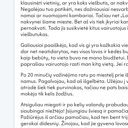
klausinėti vietinių, ar yra koks viešbutis, ar nak
Negalėjau tuo patikėti, nes dažniausiai nesvarb
namai ar nuomojami kambariai. Tačiau net „Lon
nakvynei šiame mieste. Bet aš vis tiek įkyriai ka
pernakvoti. Tada jis susikvietė kitus vairuotojus 
viešbutukas.
Galiausiai paaiškėjo, kad vis gi yra kažkokia vie
dar net neatidarytas, nes visos lovos ir kėdės bu
kaip bebūtų, ta vieta buvo ne mano biudžetui. D
paprašiau vairuotojo rasti man kitą vietą. Jei ra
Po 20 minučių važinėjimo ratu po miestelį prie
namus. Pagalvojau, kad aš išgelbėta. Užėjau į v
atrodė šiek tiek purvinokas, tačiau ne pats bais
mokėjo tik kelis žodžius.
Atsiguliau miegoti ir po kelių valandų prabuda
siaubingai niežtėjo! Įsijungiau šviesą ir pama
Pažiūrėjus iš arčiau pamačiau, kad ten bent trijų
gerokai didesnių. Žinojau, kad jie gyvena lovose 