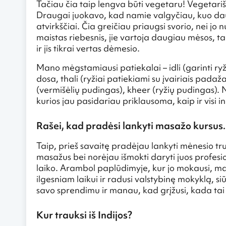
Tačiau čia taip lengva būti vegetaru! Vegetarišk
Draugai juokavo, kad namie valgyčiau, kuo daugi
atvirkščiai. Čia greičiau priaugsi svorio, nei jo 
maistas riebesnis, jie vartoja daugiau mėsos, ta
ir jis tikrai vertas dėmesio.
Mano mėgstamiausi patiekalai – idli (garinti r
dosa, thali (ryžiai patiekiami su įvairiais pada
(vermišėlių pudingas), kheer (ryžių pudingas). N
kurios jau pasidariau priklausoma, kaip ir visi in
Rašei, kad pradėsi lankyti masažo kursus. 
Taip, prieš savaitę pradėjau lankyti mėnesio 
masažus bei norėjau išmokti daryti juos profesi
laiko. Arambol paplūdimyje, kur jo mokausi, man
ilgesniam laikui ir radusi valstybinę mokyklą, s
savo sprendimu ir manau, kad grįžusi, kada tai 
Kur trauksi iš Indijos?