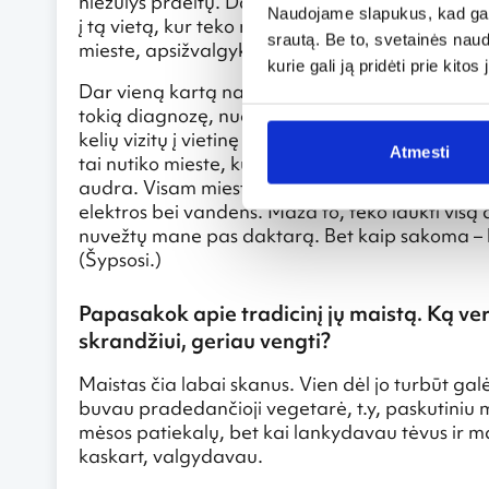
niežulys praeitų. Dar kelis kartus po šio įvykio
Naudojame slapukus, kad galė
į tą vietą, kur teko nakvoti ir šiurpas nupurtyd
srautą. Be to, svetainės nau
mieste, apsižvalgykit ir judėkit toliau!
kurie gali ją pridėti prie kit
Dar vieną kartą naktiniame autobuse mane suk
tokią diagnozę, nuo kurių po pusės dienos kojas 
kelių vizitų į vietinę ligoninę, injekcijos, antibio
Atmesti
tai nutiko mieste, kurį jau pirmą naktį po mano 
audra. Visam mieste buvo išvartyti medžiai, nup
elektros bei vandens. Maža to, teko laukti visą 
nuvežtų mane pas daktarą. Bet kaip sakoma – 
(Šypsosi.)
Papasakok apie tradicinį jų maistą. Ką ve
skrandžiui, geriau vengti?
Maistas čia labai skanus. Vien dėl jo turbūt galė
buvau pradedančioji vegetarė, t.y, paskutini
mėsos patiekalų, bet kai lankydavau tėvus ir
kaskart, valgydavau.