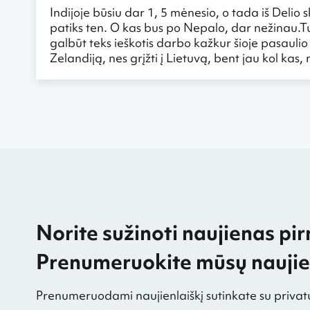
Indijoje būsiu dar 1, 5 mėnesio, o tada iš Delio 
patiks ten. O kas bus po Nepalo, dar nežinau.Tur
galbūt teks ieškotis darbo kažkur šioje pasauli
Zelandiją, nes grįžti į Lietuvą, bent jau kol kas, 
Norite sužinoti naujienas pir
Prenumeruokite mūsų naujien
Prenumeruodami naujienlaiškį sutinkate su privat