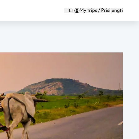
My trips / Prisijungti
LT